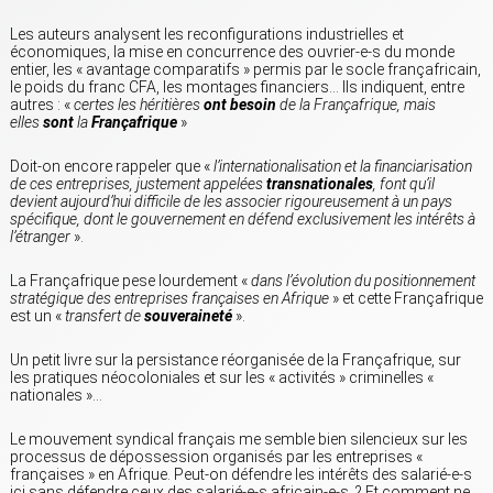
Les auteurs analysent les reconfigurations industrielles et
économiques, la mise en concurrence des ouvrier-e-s du monde
entier, les « avantage comparatifs » permis par le socle françafricain,
le poids du franc CFA, les montages financiers… Ils indiquent, entre
autres : «
certes les héritières
ont besoin
de la Françafrique, mais
elles
sont
la
Françafrique
»
Doit-on encore rappeler que «
l’internationalisation et la financiarisation
de ces entreprises, justement appelées
transnationales
, font qu’il
devient aujourd’hui difficile de les associer rigoureusement à un pays
spécifique, dont le gouvernement en défend exclusivement les intérêts à
l’étranger
».
La Françafrique pese lourdement «
dans l’évolution du positionnement
stratégique des entreprises françaises en Afrique
» et cette Françafrique
est un «
transfert de
souveraineté
».
Un petit livre sur la persistance réorganisée de la Françafrique, sur
les pratiques néocoloniales et sur les « activités » criminelles «
nationales »…
Le mouvement syndical français me semble bien silencieux sur les
processus de dépossession organisés par les entreprises «
françaises » en Afrique. Peut-on défendre les intérêts des salarié-e-s
ici sans défendre ceux des salarié-e-s africain-e-s, ? Et comment ne