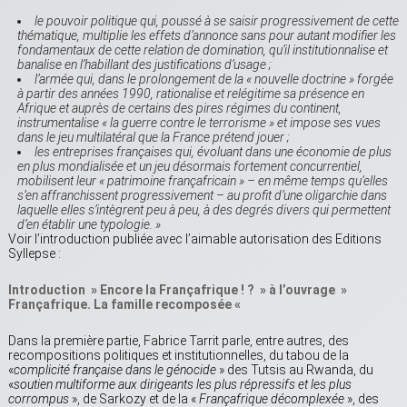
le pouvoir politique qui, poussé à se saisir progressivement de cette
thématique, multiplie les effets d’annonce sans pour autant modifier les
fondamentaux de cette relation de domination, qu’il institutionnalise et
banalise en l’habillant des justifications d’usage ;
l’armée qui, dans le prolongement de la « nouvelle doctrine » forgée
à partir des années 1990, rationalise et relégitime sa présence en
Afrique et auprès de certains des pires régimes du continent,
instrumentalise « la guerre contre le terrorisme » et impose ses vues
dans le jeu multilatéral que la France prétend jouer ;
les entreprises françaises qui, évoluant dans une économie de plus
en plus mondialisée et un jeu désormais fortement concurrentiel,
mobilisent leur « patrimoine françafricain » – en même temps qu’elles
s’en affranchissent progressivement – au profit d’une oligarchie dans
laquelle elles s’intègrent peu à peu, à des degrés divers qui permettent
d’en établir une typologie. »
Voir l’introduction publiée avec l’aimable autorisation des Editions
Syllepse :
Introduction » Encore la Françafrique ! ? » à l’ouvrage »
Françafrique. La famille recomposée «
Dans la première partie, Fabrice Tarrit parle, entre autres, des
recompositions politiques et institutionnelles, du tabou de la
«
complicité française dans le génocide
» des Tutsis au Rwanda, du
«
soutien multiforme aux dirigeants les plus répressifs et les plus
corrompus
», de Sarkozy et de la «
Françafrique décomplexée
», des