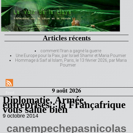
Articles récents
comment l’Iran a gagné la guerre
Une Europe pour la Paix, par Israël Shamir et Maria Poumier
Hommage à Saif al Islam, Paris, le 13 février 2026, par Maria
Poumier
RSS
9 août 2026
Feed
Diplomatie, Armée,
entreprises : la Françafrique
vous salue bien
9 octobre 2014
canempechepasnicolas