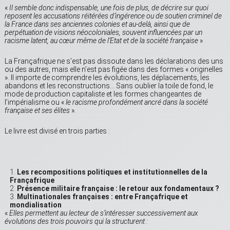
«
Il semble donc indispensable, une fois de plus, de décrire sur quoi
reposent les accusations réitérées d’ingérence ou de soutien criminel de
la France dans ses anciennes colonies et au-delà, ainsi que de
perpétuation de visions néocoloniales, souvent influencées par un
racisme latent, au cœur même de l’Etat et de la société française
»
La Françafrique ne s’est pas dissoute dans les déclarations des uns
ou des autres, mais elle n’est pas figée dans des formes « originelles
». Il importe de comprendre les évolutions, les déplacements, les
abandons et les reconstructions… Sans oublier la toile de fond, le
mode de production capitaliste et les formes changeantes de
l’impérialisme ou «
le racisme profondément ancré dans la société
française et ses élites
».
Le livre est divisé en trois parties :
Les recompositions politiques et institutionnelles de la
Françafrique
Présence militaire française : le retour aux fondamentaux ?
Multinationales françaises : entre Françafrique et
mondialisation
«
Elles permettent au lecteur de s’intéresser successivement aux
évolutions des trois pouvoirs qui la structurent :