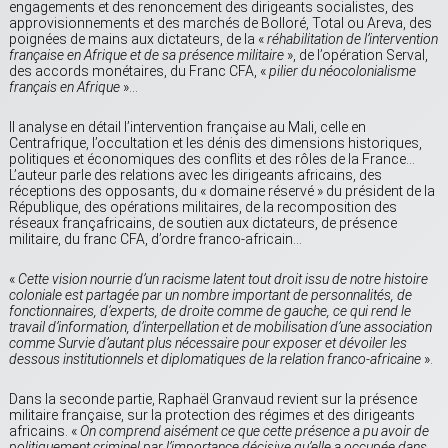
engagements et des renoncement des dirigeants socialistes, des
approvisionnements et des marchés de Bolloré, Total ou Areva, des
poignées de mains aux dictateurs, de la «
réhabilitation de l’intervention
française en Afrique et de sa présence militaire
», de l’opération Serval,
des accords monétaires, du Franc CFA, «
pilier du néocolonialisme
français en Afrique
»…
Il analyse en détail l’intervention française au Mali, celle en
Centrafrique, l’occultation et les dénis des dimensions historiques,
politiques et économiques des conflits et des rôles de la France…
L’auteur parle des relations avec les dirigeants africains, des
réceptions des opposants, du « domaine réservé » du président de la
République, des opérations militaires, de la recomposition des
réseaux françafricains, de soutien aux dictateurs, de présence
militaire, du franc CFA, d’ordre franco-africain…
«
Cette vision nourrie d’un racisme latent tout droit issu de notre histoire
coloniale est partagée par un nombre important de personnalités, de
fonctionnaires, d’experts, de droite comme de gauche, ce qui rend le
travail d’information, d’interpellation et de mobilisation d’une association
comme Survie d’autant plus nécessaire pour exposer et dévoiler les
dessous institutionnels et diplomatiques de la relation franco-africaine
».
Dans la seconde partie, Raphaël Granvaud revient sur la présence
militaire française, sur la protection des régimes et des dirigeants
africains. «
On comprend aisément ce que cette présence a pu avoir de
politiquement criminel par l’importance décisive qu’elle a occupée dans