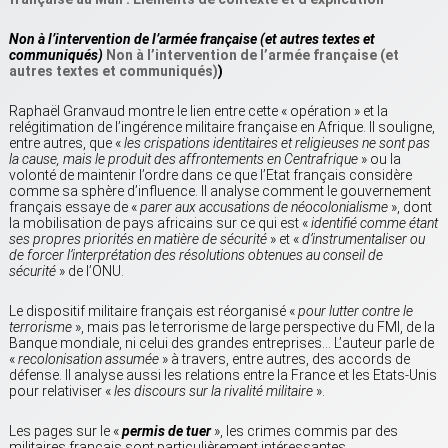
Non à l’intervention de l’armée française (et autres textes et
communiqués)
Non à l’intervention de l’armée française (et
autres textes et communiqués)
)
Raphaël Granvaud montre le lien entre cette « opération » et la
relégitimation de l’ingérence militaire française en Afrique. Il souligne,
entre autres, que «
les crispations identitaires et religieuses ne sont pas
la cause, mais le produit des affrontements en Centrafrique
» ou la
volonté de maintenir l’ordre dans ce que l’Etat français considère
comme sa sphère d’influence. Il analyse comment le gouvernement
français essaye de «
parer aux accusations de néocolonialisme
», dont
la mobilisation de pays africains sur ce qui est «
identifié comme étant
ses propres priorités en matière de sécurité
» et «
d’instrumentaliser ou
de forcer l’interprétation des résolutions obtenues au conseil de
sécurité
» de l’ONU.
Le dispositif militaire français est réorganisé «
pour lutter contre le
terrorisme
», mais pas le terrorisme de large perspective du FMI, de la
Banque mondiale, ni celui des grandes entreprises… L’auteur parle de
«
recolonisation assumée
» à travers, entre autres, des accords de
défense. Il analyse aussi les relations entre la France et les Etats-Unis
pour relativiser «
les discours sur la rivalité militaire
».
Les pages sur le «
permis de tuer
», les crimes commis par des
militaires français sont particulièrement intéressantes.