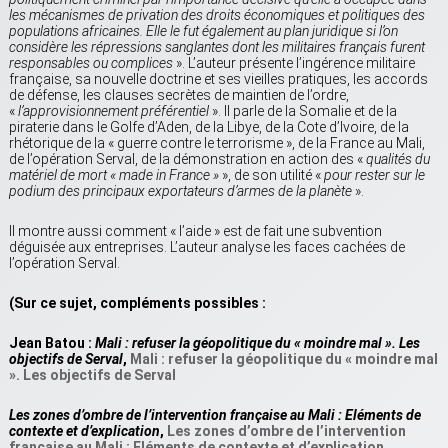
les mécanismes de privation des droits économiques et politiques des
populations africaines. Elle le fut également au plan juridique si l’on
considère les répressions sanglantes dont les militaires français furent
responsables ou complices
». L’auteur présente l’ingérence militaire
française, sa nouvelle doctrine et ses vieilles pratiques, les accords
de défense, les clauses secrètes de maintien de l’ordre,
«
l’approvisionnement préférentiel
». Il parle de la Somalie et de la
piraterie dans le Golfe d’Aden, de la Libye, de la Cote d’Ivoire, de la
rhétorique de la « guerre contre le terrorisme », de la France au Mali,
de l’opération Serval, de la démonstration en action des «
qualités du
matériel de mort « made in France »
», de son utilité «
pour rester sur le
podium des principaux exportateurs d’armes de la planète
».
Il montre aussi comment « l’aide » est de fait une subvention
déguisée aux entreprises. L’auteur analyse les faces cachées de
l’opération Serval.
(Sur ce sujet, compléments possibles :
Jean Batou :
Mali : refuser la géopolitique du « moindre mal ». Les
objectifs de Serval
,
Mali : refuser la géopolitique du « moindre mal
». Les objectifs de Serval
Les zones d’ombre de l’intervention française au Mali : Eléments de
contexte et d’explication
,
Les zones d’ombre de l’intervention
française au Mali : Eléments de contexte et d’explication