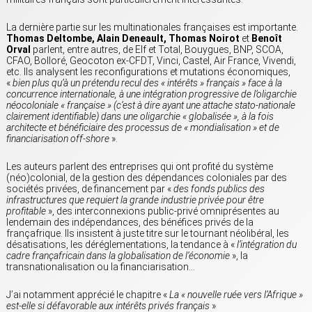
La dernière partie sur les multinationales françaises est importante.
Thomas Deltombe, Alain Deneault, Thomas Noirot
et
Benoît
Orval
parlent, entre autres, de Elf et Total, Bouygues, BNP, SCOA,
CFAO, Bolloré, Geocoton ex-CFDT, Vinci, Castel, Air France, Vivendi,
etc. Ils analysent les reconfigurations et mutations économiques,
«
bien plus qu’à un prétendu recul des « intérêts » français » face à la
concurrence internationale, à une intégration progressive de l’oligarchie
néocoloniale « française » (c’est à dire ayant une attache stato-nationale
clairement identifiable) dans une oligarchie « globalisée », à la fois
architecte et bénéficiaire des processus de « mondialisation » et de
financiarisation off-shore
».
Les auteurs parlent des entreprises qui ont profité du système
(néo)colonial, de la gestion des dépendances coloniales par des
sociétés privées, de financement par «
des fonds publics des
infrastructures que requiert la grande industrie privée pour être
profitable
», des interconnexions public-privé omniprésentes au
lendemain des indépendances, des bénéfices privés de la
françafrique. Ils insistent à juste titre sur le tournant néolibéral, les
désatisations, les déréglementations, la tendance à «
l’intégration du
cadre françafricain dans la globalisation de l’économie
», la
transnationalisation ou la financiarisation…
J’ai notamment apprécié le chapitre «
La « nouvelle ruée vers l’Afrique »
est-elle si défavorable aux intérêts privés français
»