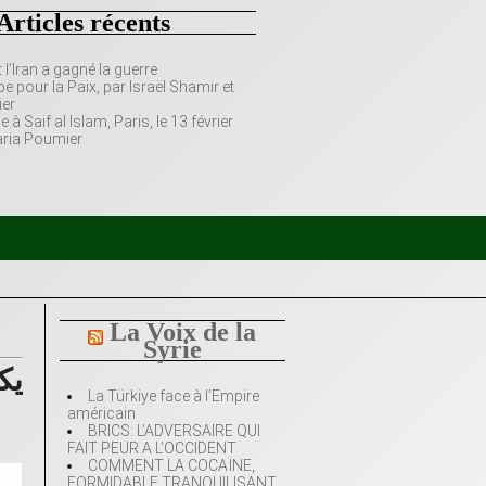
Articles récents
’Iran a gagné la guerre
e pour la Paix, par Israël Shamir et
er
 Saif al Islam, Paris, le 13 février
aria Poumier
La Voix de la
Syrie
La Türkiye face à l’Empire
américain
BRICS: L’ADVERSAIRE QUI
FAIT PEUR A L’OCCIDENT
COMMENT LA COCAÏNE,
FORMIDABLE TRANQUILISANT