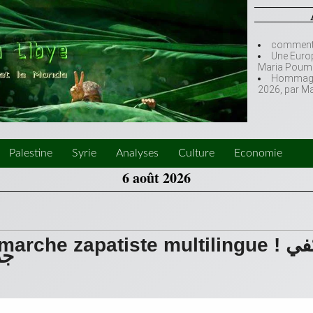
comment l
Une Europ
Maria Poumi
Hommage à
2026, par M
Palestine
Syrie
Analyses
Culture
Economie
6 août 2026
rche zapatiste multilingue يكفي !
جر