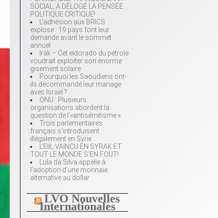
SOCIAL, A DÉLOGÉ LA PENSÉE
POLITIQUE CRITIQUE!
L’adhésion aux BRICS
explose : 19 pays font leur
demande avant le sommet
annuel
Irak – Cet eldorado du pétrole
voudrait exploiter son énorme
gisement solaire
Pourquoi les Saoudiens ont-
ils décommandé leur mariage
avec Israël ?
ONU : Plusieurs
organisations abordent la
question de l’«antisémitisme »
Trois parlementaires
français s’introduisent
illégalement en Syrie
L’EIIL VAINCU EN SYRAK ET
TOUT LE MONDE S’EN FOUT!
Lula da Silva appelle à
l’adoption d’une monnaie
alternative au dollar
LVO Nouvelles
Internationales