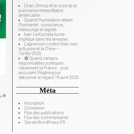
L’Iran, Ormuz et la crise de la
puissance interprétative
américaine
Quand l’humiliation atteint
l’humanité : conscience,
mensonge et dignité
Iran: Le Komala kurde
impliqué dans les émeutes
L’agression contre l’Iran vise
la Russie et la Chine –
13/06/2025
🔴 Quand certains
responsables politiques
rabaissent la France… puis
accusent l’Algérie pour
,
détourner le regard 19 avril 2025
Méta
يكف
le
Inscription
Connexion
Flux des publications
Flux des commentaires
Site de WordPress-FR