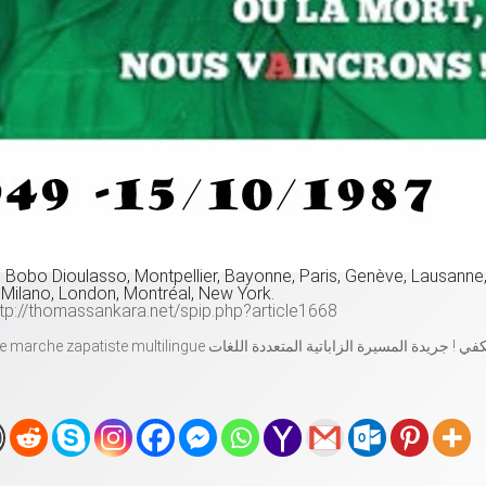
bo Dioulasso, Montpellier, Bayonne, Paris, Genève, Lausanne
 Milano, London, Montréal, New York.
ttp://thomassankara.net/spip.php?article1668
Basta ! Journal de marche zapatiste multilingue ي ! جريدة المسيرة الزاباتية المتعددة اللغات