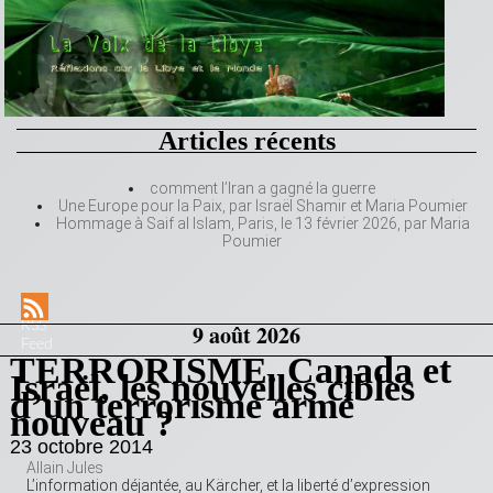
Articles récents
comment l’Iran a gagné la guerre
Une Europe pour la Paix, par Israël Shamir et Maria Poumier
Hommage à Saif al Islam, Paris, le 13 février 2026, par Maria
Poumier
RSS
9 août 2026
Feed
TERRORISME. Canada et
Israël, les nouvelles cibles
d’un terrorisme armé
nouveau ?
23 octobre 2014
Allain Jules
L’information déjantée, au Kärcher, et la liberté d’expression