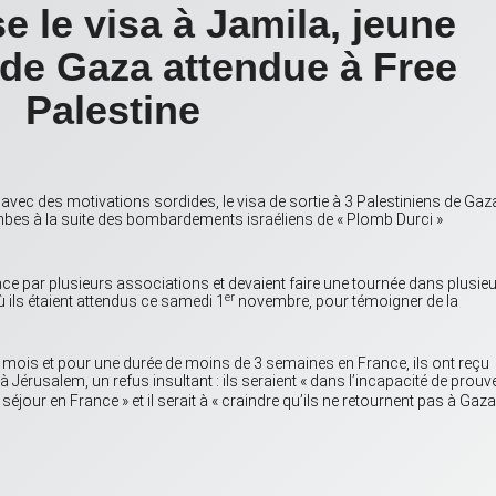
e le visa à Jamila, jeune
de Gaza attendue à Free
Palestine
avec des motivations sordides, le visa de sortie à 3 Palestiniens de Gaz
bes à la suite des bombardements israéliens de «
Plomb Durci
»
ance par plusieurs associations et devaient faire une tournée dans plusie
er
 ils étaient attendus ce samedi 1
novembre, pour témoigner de la
 mois et pour une durée de moins de 3 semaines en France, ils ont reçu
 Jérusalem, un refus insultant : ils seraient «
dans l’incapacité de prouv
 séjour en France
» et il serait à «
craindre qu’ils ne retournent pas à Gaza