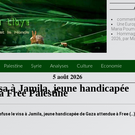
comment l
Une Europ
Maria Poumi
Hommage à
2026, par M
Palestine
Syrie
Analyses
Culture
Economie
5 août 2026
isa à Jamila, jeune handicapée
à Free Palestine
efuse le visa à Jamila, jeune handicapée de Gaza attendue à Free (…