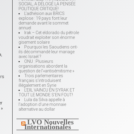
SOCIAL, A DÉLOGÉ LA PENSÉE
POLITIQUE CRITIQUE!
L’adhésion aux BRICS
explose : 19 pays font leur
demande avant le sommet
annuel
Irak – Cet eldorado du pétrole
voudrait exploiter son énorme
gisement solaire
Pourquoi les Saoudiens ont-
ils décommandé leur mariage
a,
avec Israël ?
ONU : Plusieurs
organisations abordent la
question de l’«antisémitisme »
Trois parlementaires
urs
français s’introduisent
illégalement en Syrie
L’EIIL VAINCU EN SYRAK ET
TOUT LE MONDE S’EN FOUT!
Lula da Silva appelle à
er
l’adoption d’une monnaie
»
alternative au dollar
LVO Nouvelles
Internationales