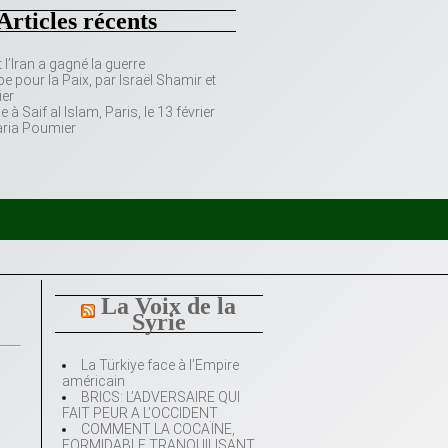
Articles récents
’Iran a gagné la guerre
e pour la Paix, par Israël Shamir et
er
 Saif al Islam, Paris, le 13 février
aria Poumier
La Voix de la
Syrie
La Türkiye face à l’Empire
)
américain
BRICS: L’ADVERSAIRE QUI
FAIT PEUR A L’OCCIDENT
COMMENT LA COCAÏNE,
FORMIDABLE TRANQUILISANT