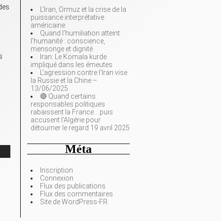
des
L’Iran, Ormuz et la crise de la
puissance interprétative
américaine
Quand l’humiliation atteint
l’humanité : conscience,
mensonge et dignité
s
Iran: Le Komala kurde
impliqué dans les émeutes
L’agression contre l’Iran vise
la Russie et la Chine –
13/06/2025
🔴 Quand certains
responsables politiques
rabaissent la France… puis
accusent l’Algérie pour
détourner le regard 19 avril 2025
Méta
Inscription
Connexion
Flux des publications
Flux des commentaires
Site de WordPress-FR