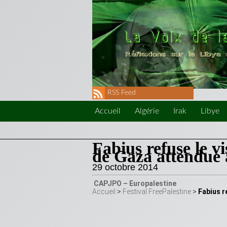
RSS Feed
Accueil
Algérie
Irak
Libye
Fabius refuse le v
de Gaza attendue 
29 octobre 2014
CAPJPO
– Europalestine
Accueil
>
Festival FreePalestine
>
Fabius r