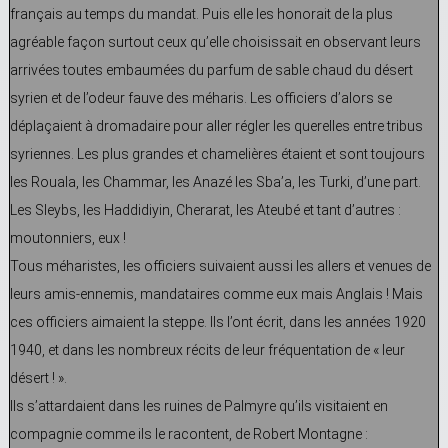
français au temps du mandat. Puis elle les honorait de la plus
agréable façon surtout ceux qu’elle choisissait en observant leurs
arrivées toutes embaumées du parfum de sable chaud du désert
syrien et de l’odeur fauve des méharis. Les officiers d’alors se
déplaçaient à dromadaire pour aller régler les querelles entre tribus
syriennes. Les plus grandes et chamelières étaient et sont toujours
les Rouala, les Chammar, les Anazé les Sba’a, les Turki, d’une part.
Les Sleybs, les Haddidiyin, Cherarat, les Ateubé et tant d’autres :
moutonniers, eux !
Tous méharistes, les officiers suivaient aussi les allers et venues de
leurs amis-ennemis, mandataires comme eux mais Anglais ! Mais
ces officiers aimaient la steppe. Ils l’ont écrit, dans les années 1920
1940, et dans les nombreux récits de leur fréquentation de « leur
désert ! ».
Ils s’attardaient dans les ruines de Palmyre qu’ils visitaient en
compagnie comme ils le racontent, de Robert Montagne :