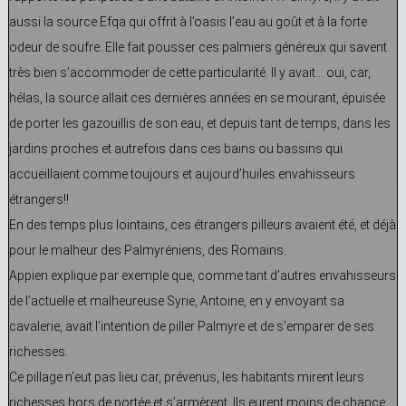
aussi la source Efqa qui offrit à l’oasis l’eau au goût et à la forte
odeur de soufre. Elle fait pousser ces palmiers généreux qui savent
très bien s’accommoder de cette particularité. Il y avait… oui, car,
hélas, la source allait ces dernières années en se mourant, épuisée
de porter les gazouillis de son eau, et depuis tant de temps, dans les
jardins proches et autrefois dans ces bains ou bassins qui
accueillaient comme toujours et aujourd’huiles envahisseurs
étrangers!!
En des temps plus lointains, ces étrangers pilleurs avaient été, et déjà
pour le malheur des Palmyréniens, des Romains.
Appien explique par exemple que, comme tant d’autres envahisseurs
de l’actuelle et malheureuse Syrie, Antoine, en y envoyant sa
cavalerie, avait l’intention de piller Palmyre et de s’emparer de ses
richesses.
Ce pillage n’eut pas lieu car, prévenus, les habitants mirent leurs
richesses hors de portée et s’armèrent. Ils eurent moins de chance