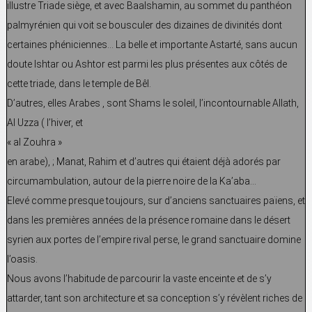
illustre Triade siège, et avec Baalshamin, au sommet du panthéon
palmyrénien qui voit se bousculer des dizaines de divinités dont
certaines phéniciennes… La belle et importante Astarté, sans aucun
doute Ishtar ou Ashtor est parmi les plus présentes aux côtés de
cette triade, dans le temple de Bêl.
D’autres, elles Arabes , sont Shams le soleil, l’incontournable Allath,
Al Uzza ( l’hiver, et
« al Zouhra »
en arabe), ; Manat, Rahim et d’autres qui étaient déjà adorés par
circumambulation, autour de la pierre noire de la Ka’aba…
Elevé comme presque toujours, sur d’anciens sanctuaires païens, et
dans les premières années de la présence romaine dans le désert
syrien aux portes de l’empire rival perse, le grand sanctuaire domine
l’oasis.
Nous avons l’habitude de parcourir la vaste enceinte et de s’y
attarder, tant son architecture et sa conception s’y révèlent riches de