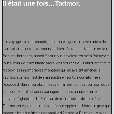
Il était une fois…Tadmor.
Les voyageurs : marchands, diplomates, guerriers aventuriers de
tout poil et les autres et pour nous bien sûr, tous arrivant en ce lieu
fatigués, harassés, assoiffés surtout, savaient trouver à Palmyre et
tout autour de la luxuriante oasis, des sources où s’abreuver et faire
reposer les innombrables montures qui les avaient amenés là.
Tadmor, son nom est déjà enregistré en écriture cunéiforme à
l’époque d’ Hammourabi, un Babylonien bien connu pour son code
juridique. Mais il est aussi consigné dans les annales d’un roi
assyrien:Tiglatpilser 1e. Enfin, au deuxième siècle de notre ère,
Tadmor est également mentionnée par Appien, un historien grec qui
rapporte les péripéties d’une bataille d’Antoine. A Palmyre, il y avait