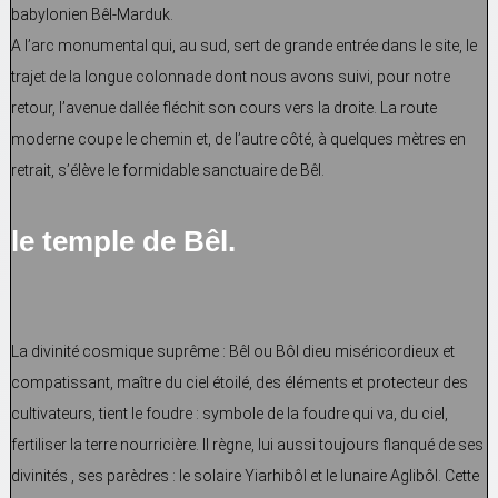
babylonien Bêl-Marduk.
A l’arc monumental qui, au sud, sert de grande entrée dans le site, le
trajet de la longue colonnade dont nous avons suivi, pour notre
retour, l’avenue dallée fléchit son cours vers la droite. La route
moderne coupe le chemin et, de l’autre côté, à quelques mètres en
retrait, s’élève le formidable sanctuaire de Bêl.
le temple de Bêl.
La divinité cosmique suprême : Bêl ou Bôl dieu miséricordieux et
compatissant, maître du ciel étoilé, des éléments et protecteur des
cultivateurs, tient le foudre : symbole de la foudre qui va, du ciel,
fertiliser la terre nourricière. Il règne, lui aussi toujours flanqué de ses
divinités , ses parèdres : le solaire Yiarhibôl et le lunaire Aglibôl. Cette