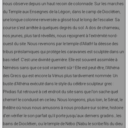
nous observe depuis un haut recoin de colonnade. Sur les marches
du Temple aux Enseignes de la Légion, dans le camp de Dioclétien,
une longue colonne renversée a glissé tout le long de l’escalier. Sa
course s’est arrêtée à quelques degrés du sol. A dos de chameau,
nos jeunes, plus tard réveillés, nous rejoignent à l’extrémité nord-
ouest du site. Nous revenons par le temple d’Allath! la déesse des
tribus préislamiques qui protège les caravanes est sculptée dans un
bas relief. C’est une divinité guerrière. Elle est souvent assimilée à
Némésis sans que ce soit vraiment sûr ! Elle est peut-être, l’Athéna
des Grecs qui est encore la Vénus plus tardivement nommée. Un
buste d’Athéna exécuté dans le style du célèbre sculpteur grec :
Phidias fut retrouvé à cet endroit du site sans que l’on sache quel
chemin! le conduisit en ce lieu. Nous longeons, plus loin, le Sénat, le
théâtre où nous nous amusons à nous produire sur scène, histoire
d’en vérifier le son parfait qu’il porte jusqu’aux derniers gradins ; les
bains de Dioclétien, ou le temple de Nébo (Nabu le scribe fils du dieu