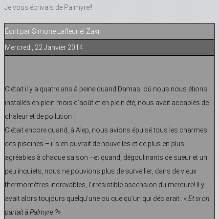
Je vous écrivais de Palmyre!!
Écrit par Simone Lafleuriel Zakri
Mercredi, 22 Janvier 2014
C’était il y a quatre ans à peine quand Damas, où nous nous étions
installés en plein mois d’août et en plein été, nous avait accablés de
chaleur et de pollution !
C’était encore quand, à Alep, nous avions épuisé tous les charmes
des piscines – il s’en ouvrait de nouvelles et de plus en plus
agréables à chaque saison –et quand, dégoulinants de sueur et un
peu inquiets, nous ne pouvions plus de surveiller, dans de vieux
thermomètres increvables, l’irrésistible ascension du mercure! Il y
avait alors toujours quelqu’une ou quelqu’un qui déclarait : «
Et si on
partait à Palmyre ?
»