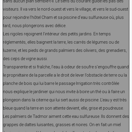
sans aucun plan semble-t-il. Le sens du courant guide les pas des
visiteurs. Il va vers le nord-ouest et vers le village, et vers le sud-ouest
pour rejoindre l’hôtel Cham et sa piscine d’eau sulfureuse où, plus
tard, nous plongerons avec délice.
Les rigoles rejoignent l’intérieur des petits jardins. En temps
réglementés, elles baignent la terre, les carrés de légumes ou de
luzerne, et les pieds de grands palmiers des oliviers, des grenadiers,
des ceps de vigne aussi.
Transparente et si fraîche, l’eau à odeur de soufre s’engouffre quand
le propriétaire de la parcelle a le droit de lever l’obstacle de terre ou la
planche de bois qui lui barre le passage Irrigation très contrôlée
nous explique le jardinier qui nous invite à boire un thé ou à faire un
plongeon dans la citerne qui lui sert aussi de piscine. L’eau y est très
bleue quand la terre en son attente devient, elle, grise et poudreuse.
Les palmiers de Tadmor aiment cette eau sulfureuse. Ils donnent des
grappes de dattes luisantes, grasses et noires. On en fait un miel