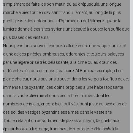
simplement de faire, de bon matin ou au crépuscule, une longue
marche à pied tout en devisant tranquillement, au long de la plus
prestigieuse des colonnades d’Apamée ou de Palmyre, quand la
lumière donne à ces sites syriens une beauté à couper le souffle aux
plus blasés des visiteurs.
Nous pensions souvent encore à aller étendre une nappe sur le sol
d’une de ces pinèdes ombreuses, odorantes et toujours balayées
par une légère brise très délassante, à la cime ou au cœur des
différentes régions du massif calcaire. Al Bara par exemple, et en
pleine chaleur, nous savions trouver, dans les vergers touffus de cet
immense site byzantin, des coins propices à une halte reposante
dans la vaste oliveraie et sous ces arbres fruitiers dont les
nombreux cerisiers, encore bien cultivés, sont juste au pied d’un de
ces solides vestiges byzantins essaimés dans le vaste site.
Tout en étalant un assortiment de pizzas au thym, beignets aux
épinards ou au fromage, tranches de mortadelle «!Halabi!» à la