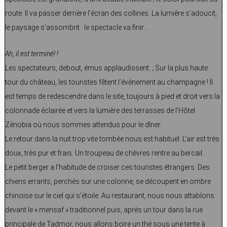
route. Il va passer derrière l’écran des collines. La lumière s’adoucit,
le paysage s’assombrit : le spectacle va finir…
Ah, il est terminé! !
Les spectateurs, debout, émus applaudissent. ; Sur la plus haute
tour du château, les touristes fêtent l’événement au champagne ! Il
est temps de redescendre dans le site, toujours à pied et droit vers la
colonnade éclairée et vers la lumière des terrasses de l’Hôtel
Zénobia où nous sommes attendus pour le dîner.
Le retour dans la nuit trop vite tombée nous est habituel. L’air est très
doux, très pur et frais. Un troupeau de chèvres rentre au bercail.
Le petit berger a l’habitude de croiser ces touristes étrangers. Des
chiens errants, perchés sur une colonne, se découpent en ombre
chinoise sur le ciel qui s’étoile. Au restaurant, nous nous attablons
devant le « mensaf » traditionnel puis, après un tour dans la rue
principale de Tadmor, nous allons boire un thé sous une tente à