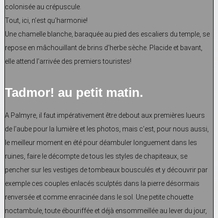
colonisée au crépuscule.
Tout, ici, n’est qu’harmonie!
Une chamelle blanche, baraquée au pied des escaliers du temple, se
repose en mâchouillant de brins d’herbe sèche. Placide et bavant,
elle attend l’arrivée des premiers touristes!
Tadmor! au petit matin.
A Palmyre, il faut impérativement être debout aux premières lueurs
de l’aube pour la lumière et les photos, mais c’est, pour nous aussi,
le meilleur moment en été pour déambuler longuement dans les
ruines, faire le décompte de tous les styles de chapiteaux, se
pencher sur les vestiges de tombeaux bousculés et y découvrir par
exemple ces couples enlacés sculptés dans la pierre désormais
renversée et comme enracinée dans le sol. Une petite chouette
noctambule, toute ébouriffée et déjà ensommeillée au lever du jour,