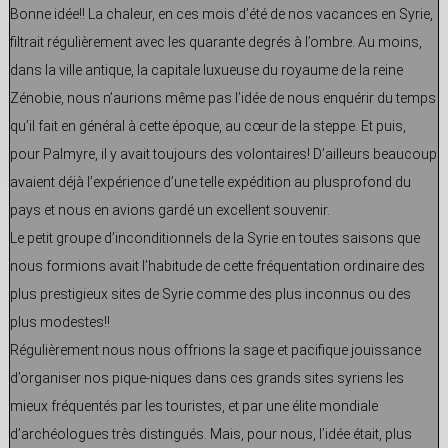
Bonne idée!! La chaleur, en ces mois d’été de nos vacances en Syrie,
filtrait régulièrement avec les quarante degrés à l’ombre. Au moins,
dans la ville antique, la capitale luxueuse du royaume de la reine
Zénobie, nous n’aurions même pas l’idée de nous enquérir du temps
qu’il fait en général à cette époque, au cœur de la steppe. Et puis,
pour Palmyre, il y avait toujours des volontaires! D’ailleurs beaucoup
avaient déjà l’expérience d’une telle expédition au plusprofond du
pays et nous en avions gardé un excellent souvenir.
Le petit groupe d’inconditionnels de la Syrie en toutes saisons que
nous formions avait l’habitude de cette fréquentation ordinaire des
plus prestigieux sites de Syrie comme des plus inconnus ou des
plus modestes!!
Régulièrement nous nous offrions la sage et pacifique jouissance
d’organiser nos pique-niques dans ces grands sites syriens les
mieux fréquentés par les touristes, et par une élite mondiale
d’archéologues très distingués. Mais, pour nous, l’idée était, plus