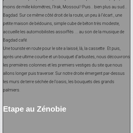
moins de mille kilomètres, l’Irak, Mossoul ! Puis… bien plus au sud…
Bagdad. Sur ce même côté droit de la route, un peu à l’écart , une
petite maison de bédouins, simple cube de béton très modeste,
accueille les automobilistes assoiffés …. au son de la musique de
Bagdad café.
Une touriste en route pour le site a laissé, là, la cassette . Et puis,
après une ultime courbe et un bouquet d’arbustes, nous découvrons
les premières colonnes et les premiers vestiges du site que nous
allons longer puis traverser. Sur notre droite émergent par-dessus
les murs de terre séchée de l’oasis, les bouquets des grands
palmiers.
Etape au Zénobie