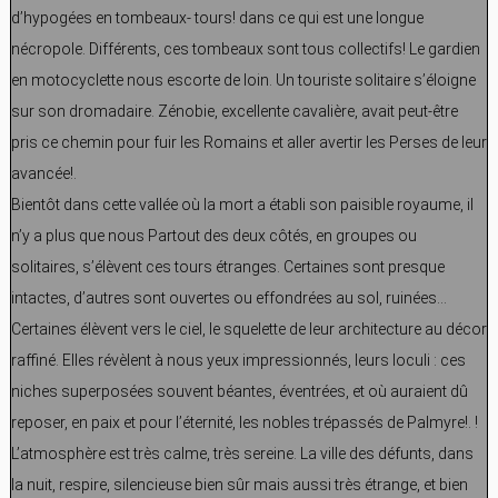
d’hypogées en tombeaux- tours! dans ce qui est une longue
nécropole. Différents, ces tombeaux sont tous collectifs! Le gardien
en motocyclette nous escorte de loin. Un touriste solitaire s’éloigne
sur son dromadaire. Zénobie, excellente cavalière, avait peut-être
pris ce chemin pour fuir les Romains et aller avertir les Perses de leur
avancée!.
Bientôt dans cette vallée où la mort a établi son paisible royaume, il
n’y a plus que nous Partout des deux côtés, en groupes ou
solitaires, s’élèvent ces tours étranges. Certaines sont presque
intactes, d’autres sont ouvertes ou effondrées au sol, ruinées…
Certaines élèvent vers le ciel, le squelette de leur architecture au décor
raffiné. Elles révèlent à nous yeux impressionnés, leurs loculi : ces
niches superposées souvent béantes, éventrées, et où auraient dû
reposer, en paix et pour l’éternité, les nobles trépassés de Palmyre!. !
L’atmosphère est très calme, très sereine. La ville des défunts, dans
la nuit, respire, silencieuse bien sûr mais aussi très étrange, et bien