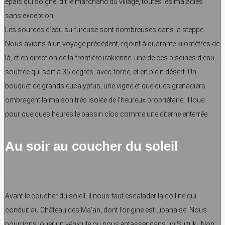
épais qui soigne, dit le marchand du village, toutes les maladies
sans exception.
Les sources d’eau sulfureuse sont nombreuses dans la steppe.
Nous avions à un voyage précédent, rejoint à quarante kilomètres de
là, et en direction de la frontière irakienne, une de ces piscines d’eau
soufrée qui sort à 35 degrés, avec force, et en plein désert. Un
bouquet de grands eucalyptus, une vigne et quelques grenadiers
ombragent la maison très isolée de l’heureux propriétaire. Il loue
pour quelques heures le bassin clos comme une citerne enterrée.
Au soir au coucher du soleil
Avant le coucher du soleil, il nous faut escalader la colline qui
conduit au Château des Ma’an, dont l’origine est Libanaise. Nous
pourrions louer un véhicule ou nous entasser dans un Suzuki. Non,