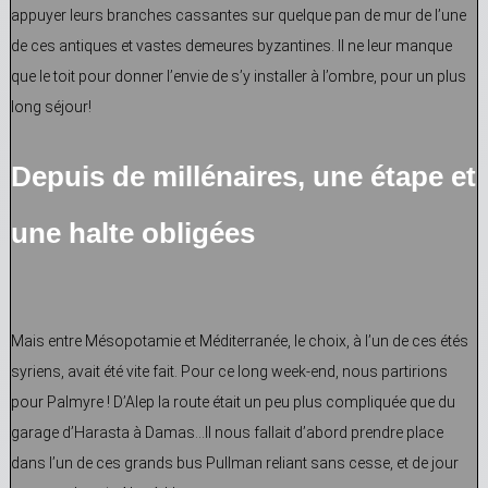
appuyer leurs branches cassantes sur quelque pan de mur de l’une
de ces antiques et vastes demeures byzantines. Il ne leur manque
que le toit pour donner l’envie de s’y installer à l’ombre, pour un plus
long séjour!
Depuis de millénaires, une étape et
une halte obligées
Mais entre Mésopotamie et Méditerranée, le choix, à l’un de ces étés
syriens, avait été vite fait. Pour ce long week-end, nous partirions
pour Palmyre ! D’Alep la route était un peu plus compliquée que du
garage d’Harasta à Damas…Il nous fallait d’abord prendre place
dans l’un de ces grands bus Pullman reliant sans cesse, et de jour