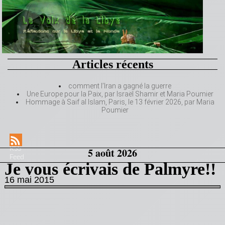
Articles récents
comment l’Iran a gagné la guerre
Une Europe pour la Paix, par Israël Shamir et Maria Poumier
Hommage à Saif al Islam, Paris, le 13 février 2026, par Maria
Poumier
RSS
5 août 2026
Feed
Je vous écrivais de Palmyre!!
16 mai 2015