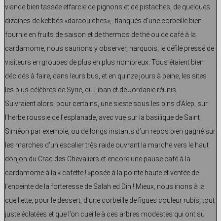
viande bien tassée etfarcie de pignons et de pistaches, de quelques
dizaines de kebbés «daraouiches»,. flanqués d’une corbeille bien
fournie en fruits de saison et de thermos de thé ou de café à la
cardamome, nous saurions y observer, narquois, le défilé pressé de
visiteurs en groupes de plus en plus nombreux. Tous étaient bien
décidés à faire, dans leurs bus, et en quinze jours à peine, les sites
les plus célèbres de Syrie, du Liban et de Jordanie réunis.
Suivraient alors, pour certains, une sieste sous les pins d’Alep, sur
l’herbe roussie de l’esplanade, avec vue sur la basilique de Saint
Siméon par exemple, ou de longs instants d’un repos bien gagné sur
les marches d’un escalier très raide ouvrant la marche vers le haut
donjon du Crac des Chevaliers et encore une pause café à la
cardamome à la « cafette ! »posée à la pointe haute et ventée de
l’enceinte de la forteresse de Salah ed Din ! Mieux, nous irions à la
cueillette, pour le dessert, d’une corbeille de figues couleur rubis, tout
juste éclatées et que l’on cueille à ces arbres modestes qui ont su