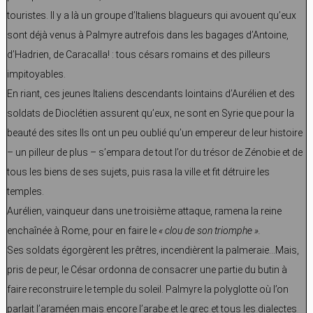
touristes. Il y a là un groupe d’Italiens blagueurs qui avouent qu’eux
sont déjà venus à Palmyre autrefois dans les bagages d’Antoine,
d’Hadrien, de Caracalla! : tous césars romains et des pilleurs
impitoyables.
En riant, ces jeunes Italiens descendants lointains d’Aurélien et des
soldats de Dioclétien assurent qu’eux, ne sont en Syrie que pour la
beauté des sites Ils ont un peu oublié qu’un empereur de leur histoire
– un pilleur de plus – s’empara de tout l’or du trésor de Zénobie et de
tous les biens de ses sujets, puis rasa la ville et fit détruire les
temples.
Aurélien, vainqueur dans une troisième attaque, ramena la reine
enchaînée à Rome, pour en faire le
« clou de son triomphe ».
Ses soldats égorgèrent les prêtres, incendièrent la palmeraie…Mais,
pris de peur, le César ordonna de consacrer une partie du butin à
faire reconstruire le temple du soleil. Palmyre la polyglotte où l’on
parlait l’araméen mais encore l’arabe et le grec et tous les dialectes