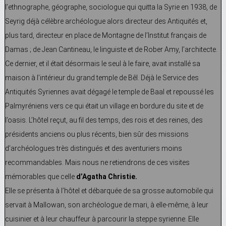
l’ethnographe, géographe, sociologue qui quitta la Syrie en 1938, de
Seyrig déjà célèbre archéologue alors directeur des Antiquités et,
plus tard, directeur en place de Montagne de l’Institut français de
Damas ; de Jean Cantineau, le linguiste et de Rober Amy, l’architecte.
Ce dernier, et il était désormais le seul à le faire, avait installé sa
maison à l’intérieur du grand temple de Bêl. Déjà le Service des
Antiquités Syriennes avait dégagé le temple de Baal et repoussé les
Palmyréniens vers ce qui était un village en bordure du site et de
l’oasis. L’hôtel reçut, au fil des temps, des rois et des reines, des
présidents anciens ou plus récents, bien sûr des missions
d’archéologues très distingués et des aventuriers moins
recommandables. Mais nous ne retiendrons de ces visites
mémorables que celle
d’Agatha Christie.
Elle se présenta à l’hôtel et débarquée de sa grosse automobile qui
servait à Mallowan, son archéologue de mari, à elle-même, à leur
cuisinier et à leur chauffeur à parcourir la steppe syrienne. Elle