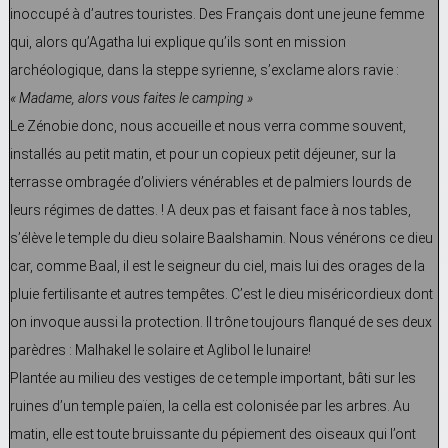
inoccupé à d’autres touristes. Des Français dont une jeune femme
qui, alors qu’Agatha lui explique qu’ils sont en mission
archéologique, dans la steppe syrienne, s’exclame alors ravie :
« Madame, alors vous faites le camping »
Le Zénobie donc, nous accueille et nous verra comme souvent,
installés au petit matin, et pour un copieux petit déjeuner, sur la
terrasse ombragée d’oliviers vénérables et de palmiers lourds de
leurs régimes de dattes. ! A deux pas et faisant face à nos tables,
s’élève le temple du dieu solaire Baalshamin. Nous vénérons ce dieu
car, comme Baal, il est le seigneur du ciel, mais lui des orages de la
pluie fertilisante et autres tempêtes. C’est le dieu miséricordieux dont
on invoque aussi la protection. Il trône toujours flanqué de ses deux
parèdres : Malhakel le solaire et Aglibol le lunaire!
Plantée au milieu des vestiges de ce temple important, bâti sur les
ruines d’un temple païen, la cella est colonisée par les arbres. Au
matin, elle est toute bruissante du pépiement des oiseaux qui l’ont