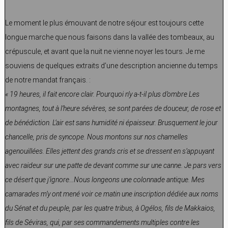
Le moment le plus émouvant de notre séjour est toujours cette
longue marche que nous faisons dans la vallée des tombeaux, au
crépuscule, et avant que la nuit ne vienne noyer les tours. Je me
souviens de quelques extraits d’une description ancienne du temps
de notre mandat français. :
« 19 heures, il fait encore clair. Pourquoi n’y a-t-il plus d’ombre Les
montagnes, tout à l’heure sévères, se sont parées de douceur, de rose et
de bénédiction. L’air est sans humidité ni épaisseur. Brusquement le jour
chancelle, pris de syncope. Nous montons sur nos chamelles
agenouillées. Elles jettent des grands cris et se dressent en s’appuyant
avec raideur sur une patte de devant comme sur une canne. Je pars vers
ce désert que j’ignore…Nous longeons une colonnade antique. Mes
camarades m’y ont mené voir ce matin une inscription dédiée aux noms
du Sénat et du peuple, par les quatre tribus, à Ogélos, fils de Makkaios,
fils de Séviras, qui, par ses commandements multiples contre les