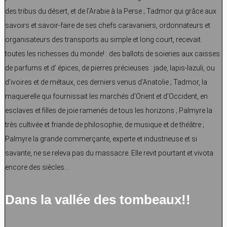
des tribus du désert, et de l’Arabie à la Perse ; Tadmor qui grâce aux
savoirs et savoir-faire de ses chefs caravaniers, ordonnateurs et
organisateurs des transports au simple et long court, recevait
toutes les richesses du monde! : des ballots de soieries aux caisses
de parfums et d’ épices, de pierres précieuses : jade, lapis-lazuli, ou
d’ivoires et de métaux, ces derniers venus d’Anatolie ; Tadmor, la
maquerelle qui fournissait les marchés d’Orient et d’Occident, en
esclaves et filles de joie ramenés de tous les horizons ; Palmyre la
très cultivée et friande de philosophie, de musique et de théâtre ;
Palmyre la grande commerçante, experte et industrieuse et si
savante, ne se releva pas du massacre. Elle revit pourtant et vivota
encore des siècles…
Dans la vallée des tombeaux!!