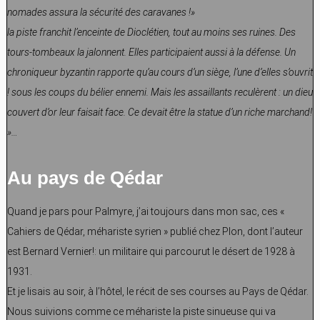
nomades assura la sécurité des caravanes !»
la piste franchit l’enceinte de Dioclétien, tout au moins ses ruines. Des
tours-tombeaux la jalonnent. Elles participaient aussi à la défense. Un
chroniqueur byzantin rapporte qu’au cours d’un siège, l’une d’elles s’ouvrit
! sous les coups du bélier ennemi. Mais les assaillants reculèrent : un dieu
couvert d’or leur faisait face. Ce devait être la statue d’un riche marchand!
»…
Au pays de Qédar
Quand je pars pour Palmyre, j’ai toujours dans mon sac, ces «
Cahiers de Qédar, méhariste syrien » publié chez Plon, dont l’auteur
est Bernard Vernier!: un militaire qui parcourut le désert de 1928 à
1931.
Et je lisais au soir, à l’hôtel, le récit de ses courses au Pays de Qédar.
Nous suivions comme ce méhariste la piste sinueuse qui va