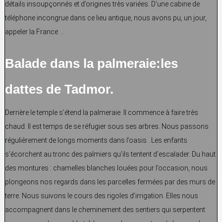
détails insoupçonnés et d’origines très variées. D’une cabine de
téléphone incongrue dans ce lieu antique, nous avons pu, un jour,
appeler la France …
Balade dans la palmeraie:les
dattes de Tadmor.
Derrière le temple s’étend la palmeraie. Il commence à faire très
chaud. Il est temps de se réfugier sous ses arbres. Nous passons
régulièrement de longs moments dans l’oasis . Les enfants
s’écorchent au tronc des palmiers qu’ils tentent d’escalader. Du haut
des montures : chamelles blanches louées pour l’occasion, nous
plongeons nos regards dans les parcelles fermées par des murs de
terre. Nous suivons le cours des rigoles d’irrigation. Elles nous
accompagnent dans le cheminement des sentiers qui serpentent