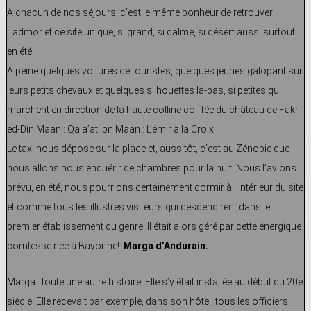
A chacun de nos séjours, c’est le même bonheur de retrouver
Tadmor et ce site unique, si grand, si calme, si désert aussi surtout
en été.
A peine quelques voitures de touristes, quelques jeunes galopant sur
leurs petits chevaux et quelques silhouettes là-bas, si petites qui
marchent en direction de la haute colline coiffée du château de Fakr-
ed-Din Maan!: Qala’at Ibn Maan : L’émir à la Croix.
Le taxi nous dépose sur la place et, aussitôt, c’est au Zénobie que
nous allons nous enquérir de chambres pour la nuit. Nous l’avions
prévu, en été, nous pourrions certainement dormir à l’intérieur du site
et comme tous les illustres visiteurs qui descendirent dans le
premier établissement du genre. Il était alors géré par cette énergique
comtesse née à Bayonne!:
Marga d’Andurain.
Marga : toute une autre histoire! Elle s’y était installée au début du 20e
siècle. Elle recevait par exemple, dans son hôtel, tous les officiers