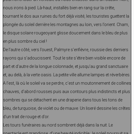
nous irons à pied. Là-haut, installés bien en rang sur la crête,
tournant le dos aux ruines du fort déjà visité, les touristes guettent la
plongée du soleil derrière les montagnes au loin, vers l’orient. Cham,
le disque solaire rougeoyant glisse doucement dans le bleu de plus
en plus sombre du ciel !
De l’autre côté, vers l’ouest, Palmyre s’enfièvre, roussie des derniers
rayons qui s’adoucissent. Tout le site s’étire bien visible encore de
part et d’autre de la longue colonnade, et jusqu’au grand sanctuaire
et, au delà, à la verte oasis. La petite ville allume lampes et réverbères.
A l’est, là où le soleil va se perdre, c’est un moutonnement de collines
chauves, d’abord rousses puis aux contours plus indistincts et plus
sombres qui se détachent en une draperie dans tous les tons de
bleu, de turquoise, de violet ou de mauve. Un liseré dessine les crêtes
d’un trait de rouge et d’or.
Les tours funéraires au nord sombrent déjà dans la nuit. Le
spectacle est grandiose, d’une beauté indicible ; le soleil poursuit sa