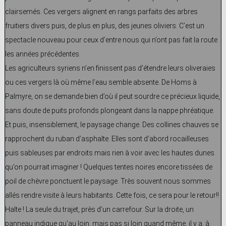
clairsemés. Ces vergers alignent en rangs parfaits des arbres
fruitiers divers puis, de plus en plus, des jeunes oliviers. C’est un
spectacle nouveau pour ceux d’entre nous qui n’ont pas fait la route
les années précédentes.
Les agriculteurs syriens n’en finissent pas d’étendre leurs oliveraies
ou ces vergers là où même l’eau semble absente. De Homs à
Palmyre, on se demande bien d’où il peut sourdre ce précieux liquide,
sans doute de puits profonds plongeant dans la nappe phréatique.
Et puis, insensiblement, le paysage change. Des collines chauves se
rapprochent du ruban d’asphalte. Elles sont d’abord rocailleuses
puis sableuses par endroits mais rien à voir avec les hautes dunes
qu’on pourrait imaginer ! Quelques tentes noires encore tissées de
poil de chèvre ponctuent le paysage. Très souvent nous sommes
allés rendre visite à leurs habitants. Cette fois, ce sera pour le retour!!
Halte ! La seule du trajet, près d’un carrefour. Sur la droite, un
panneau indique qu’au loin, mais pas si loin quand même, il y a, à