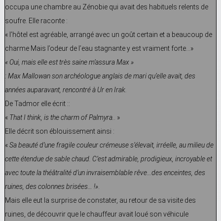
occupa une chambre au Zénobie qui avait des habituels relents de
soufre. Elle raconte :
« l’hôtel est agréable, arrangé avec un goût certain et a beaucoup de
charme Mais l’odeur de l’eau stagnante y est vraiment forte…»
« Oui, mais elle est très saine m’assura Max »
: Max Mallowan son archéologue anglais de mari qu’elle avait, des
années auparavant, rencontré à Ur en Irak.
De Tadmor elle écrit ::
«
That I think, is the charm of Palmyra.
. »
Elle décrit son éblouissement ainsi :
«
Sa beauté d’une fragile couleur crémeuse s’élevait, irréelle, au milieu de
cette étendue de sable chaud. C’est admirable, prodigieux, incroyable et
avec toute la théâtralité d’un invraisemblable rêve…des enceintes, des
ruines, des colonnes brisées… !»
.
Mais elle eut la surprise de constater, au retour de sa visite des
ruines, de découvrir que le chauffeur avait loué son véhicule