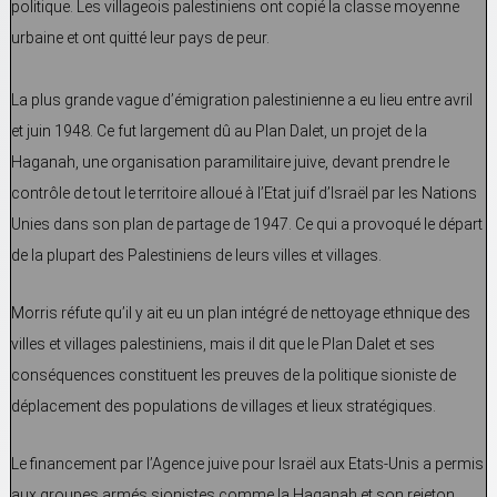
politique. Les villageois palestiniens ont copié la classe moyenne
urbaine et ont quitté leur pays de peur.
La plus grande vague d’émigration palestinienne a eu lieu entre avril
et juin 1948. Ce fut largement dû au Plan Dalet, un projet de la
Haganah, une organisation paramilitaire juive, devant prendre le
contrôle de tout le territoire alloué à l’Etat juif d’Israël par les Nations
Unies dans son plan de partage de 1947. Ce qui a provoqué le départ
de la plupart des Palestiniens de leurs villes et villages.
Morris réfute qu’il y ait eu un plan intégré de nettoyage ethnique des
villes et villages palestiniens, mais il dit que le Plan Dalet et ses
conséquences constituent les preuves de la politique sioniste de
déplacement des populations de villages et lieux stratégiques.
Le financement par l’Agence juive pour Israël aux Etats-Unis a permis
aux groupes armés sionistes comme la Haganah et son rejeton