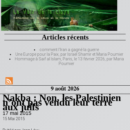
Articles récents
comment l’Iran a gagné la guerre
Une Europe pour la Paix, par Israël Shamir et Maria Poumier
Hommage à Saif al Islam, Paris, le 13 février 2026, par Maria
Poumier
RSS
9 août 2026
Feed
Nakba : Non, les Palestinien
n’ont pas vendu leur terre
aux juifs
17 mai 2015
15 Mai 2015