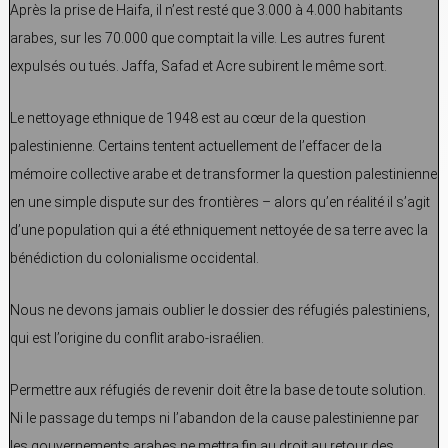
Après la prise de Haifa, il n’est resté que 3.000 à 4.000 habitants
arabes, sur les 70.000 que comptait la ville. Les autres furent
expulsés ou tués. Jaffa, Safad et Acre subirent le même sort.
Le nettoyage ethnique de 1948 est au cœur de la question
palestinienne. Certains tentent actuellement de l’effacer de la
mémoire collective arabe et de transformer la question palestinienne
en une simple dispute sur des frontières – alors qu’en réalité il s’agit
d’une population qui a été ethniquement nettoyée de sa terre avec la
bénédiction du colonialisme occidental.
Nous ne devons jamais oublier le dossier des réfugiés palestiniens,
qui est l’origine du conflit arabo-israélien.
Permettre aux réfugiés de revenir doit être la base de toute solution.
Ni le passage du temps ni l’abandon de la cause palestinienne par
les gouvernements arabes ne mettra fin au droit au retour des