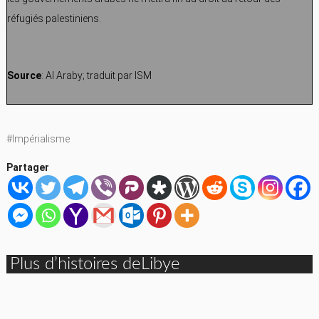
réfugiés palestiniens.
Source
: Al Araby; traduit par ISM
#Impérialisme
Partager
Plus d’histoires deLibye