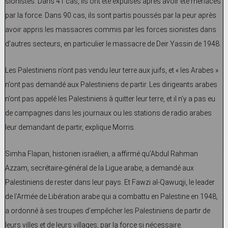
sionistes. Dans 41 cas, ils ont été expulsés après avoir été menacés
par la force. Dans 90 cas, ils sont partis poussés par la peur après
avoir appris les massacres commis par les forces sionistes dans
d’autres secteurs, en particulier le massacre de Deir Yassin de
1948.
Les Palestiniens n’ont pas vendu leur terre aux juifs, et « les Arabes »
n’ont pas demandé aux Palestiniens de partir. Les dirigeants arabes
n’ont pas appelé les Palestiniens à quitter leur terre, et il n’y a pas eu
de campagnes dans les journaux ou les stations de radio arabes
leur demandant de partir, explique Morris.
Simha Flapan, historien israélien, a affirmé qu’Abdul Rahman
Azzam, secrétaire-général de la Ligue arabe, a demandé aux
Palestiniens de rester dans leur pays. Et Fawzi al-Qawuqji, le leader
de l’Armée de Libération arabe qui a combattu en Palestine en 1948,
a ordonné à ses troupes d’empêcher les Palestiniens de partir de
leurs villes et de leurs villages, par la force si nécessaire.