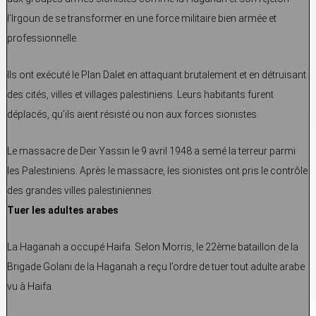
l’Irgoun de se transformer en une force militaire bien armée et
professionnelle.
Ils ont exécuté le Plan Dalet en attaquant brutalement et en détruisant
des cités, villes et villages palestiniens. Leurs habitants furent
déplacés, qu’ils aient résisté ou non aux forces sionistes.
Le massacre de Deir Yassin le 9 avril 1948 a semé la terreur parmi
les Palestiniens. Après le massacre, les sionistes ont pris le contrôle
des grandes villes palestiniennes.
Tuer les adultes arabes
La Haganah a occupé Haifa. Selon Morris, le 22ème bataillon de la
Brigade Golani de la Haganah a reçu l’ordre de tuer tout adulte arabe
vu à Haifa.