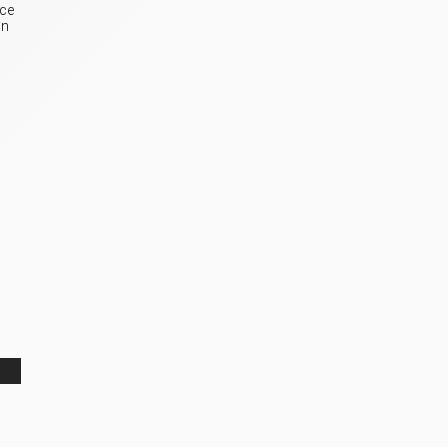
 ce
un