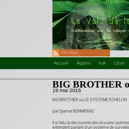
RSS Feed
Accueil
Algérie
Irak
Libye
BIG BROTHER 
19 mai 2015
BIG BROTHER ou LE SYSTEME ECHELON
par Djamal BENMERAD
Il a fallu la découverte des écoutes opéré
entendent parlant d’un système de surveillan