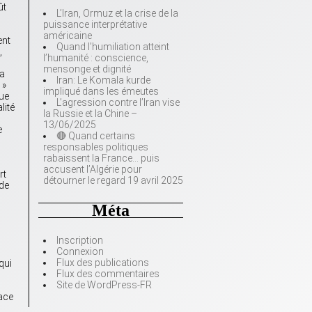
ût
L’Iran, Ormuz et la crise de la
puissance interprétative
américaine
ent
Quand l’humiliation atteint
,
l’humanité : conscience,
mensonge et dignité
La
Iran: Le Komala kurde
 »
impliqué dans les émeutes
gue
L’agression contre l’Iran vise
lité
la Russie et la Chine –
13/06/2025
e
🔴 Quand certains
responsables politiques
rabaissent la France… puis
accusent l’Algérie pour
rt
détourner le regard 19 avril 2025
 de
Méta
Inscription
Connexion
Flux des publications
qui
Flux des commentaires
Site de WordPress-FR
pace