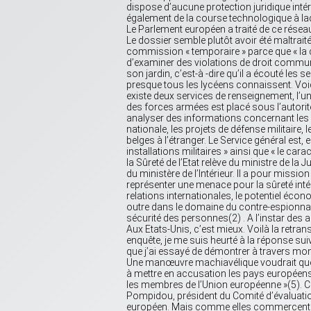
dispose d’aucune protection juridique intér
également de la course technologique à laqu
Le Parlement européen a traité de ce résea
Le dossier semble plutôt avoir été maltrai
commission « temporaire » parce que « la 
d’examiner des violations de droit commun
son jardin, c’est-à -dire qu’il a écouté le
presque tous les lycéens connaissent. Voici 
existe deux services de renseignement, l’un m
des forces armées est placé sous l’autorit
analyser des informations concernant les ac
nationale, les projets de défense militaire
belges à l’étranger. Le Service général est,
installations militaires » ainsi que « le cara
la Sûreté de l’Etat relève du ministre de la 
du ministère de l’Intérieur. Il a pour miss
représenter une menace pour la sûreté intéri
relations internationales, le potentiel éc
outre dans le domaine du contre-espionnag
sécurité des personnes(2) . A l’instar des
Aux Etats-Unis, c’est mieux. Voilà la retra
enquête, je me suis heurté à la réponse suiv
que j’ai essayé de démontrer à travers mon
Une manœuvre machiavélique voudrait que «
à mettre en accusation les pays européens 
les membres de l’Union européenne »(5). C
Pompidou, président du Comité d’évaluati
européen. Mais comme elles commercent ave