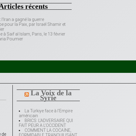
Articles récents
’Iran a gagné la guerre
e pour la Paix, par Israël Shamir et
er
 Saif al Islam, Paris, le 13 février
aria Poumier
La Voix de la
Syrie
La Türkiye face à l’Empire
américain
BRICS: L’ADVERSAIRE QUI
FAIT PEUR A L’OCCIDENT
COMMENT LA COCAÏNE,
e de
FORMIDABLE TRANQUILISANT