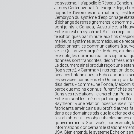
ce système. Il s’appelle le Réseau Echelon.
Jimmy Carter avouait à l’époque déjà, et 
capacité d’avoir des informations, il est trè
L’embryon du système d’espionnage étatsuni
d’échange de renseignements, dénommé Ukus
sont joints le Canada, l’Australie et la No
Echelon est un système US d’interception p
téléphoniques par minute, aux fins d’espio
meilleurs systèmes automatiques de reconn
sélectionnent les communications à surveil
veille. Qui arrive marquée de dates, d’indic
exemple, les communications diplomatiques
données sont transcrites, déchiffrées et tr
Le document ainsi produit reçoit une estamp
(top secret), « Gamma » (interception de co
services britanniques, « Echo » pour les se
les services canadiens et « Oscar » pour la
dissidents » comme Jne Fonda, Malcom X, 
parce que moins connus, furent fichés par 
Dans ses révélations, le chercheur Patrick
Echelon sont les même qui fabriquant l’é
Raytheon : « une relation incestueuse si fo
fabricants américains au profit d’autres 
dans des domaines tels que la défense et 
l’estabishment. Les objectifs classiques de
gouvernements. Sont visés, par exemple, l
informations concernant le stationnement 
USA. Bien entendu le système Echelon sert 