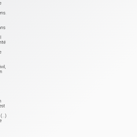
e
ens.
ans
l
rité
e
vil,
on
n
est
 (…)
e