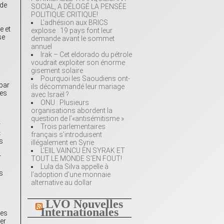
 de
SOCIAL, A DÉLOGÉ LA PENSÉE
POLITIQUE CRITIQUE!
L’adhésion aux BRICS
e et
explose : 19 pays font leur
se
demande avant le sommet
annuel
Irak – Cet eldorado du pétrole
voudrait exploiter son énorme
gisement solaire
Pourquoi les Saoudiens ont-
 par
ils décommandé leur mariage
Les
avec Israël ?
ONU : Plusieurs
organisations abordent la
question de l’«antisémitisme »
r
Trois parlementaires
«
français s’introduisent
s
illégalement en Syrie
L’EIIL VAINCU EN SYRAK ET
r
TOUT LE MONDE S’EN FOUT!
Lula da Silva appelle à
s
l’adoption d’une monnaie
alternative au dollar
LVO Nouvelles
Internationales
les
er