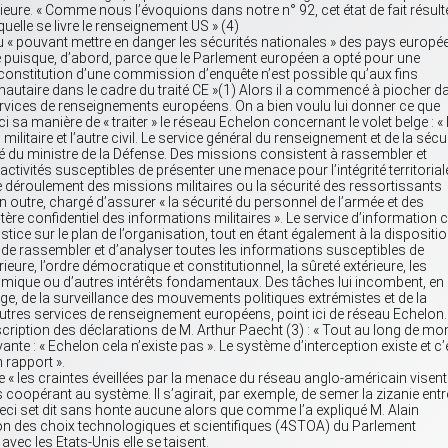
ieure. « Comme nous l’évoquions dans notre n° 92, cet état de fait résult
elle se livre le renseignement US » (4)
u « pouvant mettre en danger les sécurités nationales » des pays europé
té puisque, d’abord, parce que le Parlement européen a opté pour une
constitution d’une commission d’enquête n’est possible qu’aux fins
autaire dans le cadre du traité CE »(1) Alors il a commencé à piocher d
s services de renseignements européens. On a bien voulu lui donner ce que
sa manière de « traiter » le réseau Echelon concernant le volet belge : « I
ilitaire et l’autre civil. Le service général du renseignement et de la sécu
é du ministre de la Défense. Des missions consistent à rassembler et
tivités susceptibles de présenter une menace pour l’intégrité territorial
, le déroulement des missions militaires ou la sécurité des ressortissants
 en outre, chargé d’assurer « la sécurité du personnel de l’armée et des
ctère confidentiel des informations militaires ». Le service d’information ci
Justice sur le plan de l’organisation, tout en étant également à la dispositi
ion de rassembler et d’analyser toutes les informations susceptibles de
eure, l’ordre démocratique et constitutionnel, la sûreté extérieure, les
onomique ou d’autres intérêts fondamentaux. Des tâches lui incombent, en
e, de la surveillance des mouvements politiques extrémistes et de la
 autres services de renseignement européens, point ici de réseau Echelon.
nscription des déclarations de M. Arthur Paecht (3) : « Tout au long de mo
ante : « Echelon cela n’existe pas ». Le système d’interception existe et c’
 rapport ».
 les craintes éveillées par la menace du réseau anglo-américain visent
coopérant au système. Il s’agirait, par exemple, de semer la zizanie entr
eci set dit sans honte aucune alors que comme l’a expliqué M. Alain
on des choix technologiques et scientifiques (4STOA) du Parlement
c les Etats-Unis elle se taisent.