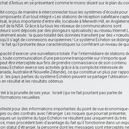
achat d’Airbus en se présentant comme le moins disant sur le plan du co
 a été conçu de manière à interconnecter tous les systèmes d’écoute pour
mposants d’un tout intégré » Les stations de réception satellitaire capt
sat, le plus importante d’entre elle, localisée à Menwith Hill, en Angleterre
clusif de la NSA. Grâce à lui tous les réseaux de communications sont
teurs sont déposés par des plongeurs spécialisés) au réseau Internet 
ièrement aisée : la quasi-totalité des données transitent par des « nœuds
orsqu’il s’agit de connexions européennes ! Le système Echelon se distin
 fait qu’il présente deux caractéristiques lui conférant un niveau de qua
capacité d’exercer une surveillance totale. Par l’intermédiaire de stations d
ions, toute communication d’une personne transportée sur n’importe quel
– peut être interceptée aux fins de prendre connaissance de son contenu.
éseau Echelon exerce ses activités grâce à la complicité intéressée de
nada, Australie et Nouvelle-Zélande), ce qui constitue un plus par rappo
 les pays parties du système Echelon peuvent se partager l’utilisation
s en résultat et les résultats obtenus.
 à la prunelle de ses yeux : Israël (qui ne fait pourtant pas partie de
ormations recueillies.
anifesté pour des informations importantes du point de vue économique 
es ou des contrats avec l’étranger. Les risques que pourrait présenter,
omiques un système du type Echelon ne résultent pas uniquement du très
nce, mais procèdent bien d’avantage du fait qu’il fonctionne dans un es
 son statut d’étranger, la personne dont les messages sont interceptés ne