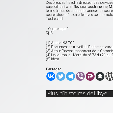
Des preuves ? seul le directeur des services
sujet diffusé à la télévision australienne, 
terme à plus de cinquante années de secret 
secrets}coopère en effet avec ses homolog
Tout est dit.
…Ou presque ?
Dj. B.
(1) Article193 TCE
(2) Document de travail du Parlement eur
(3) Arthur Paecht, rapporteur de la Commi
(4) Le Journal du Mardi du n° 73 du 21 au 
(5) Idem
Partager
Plus d’histoires deLibye