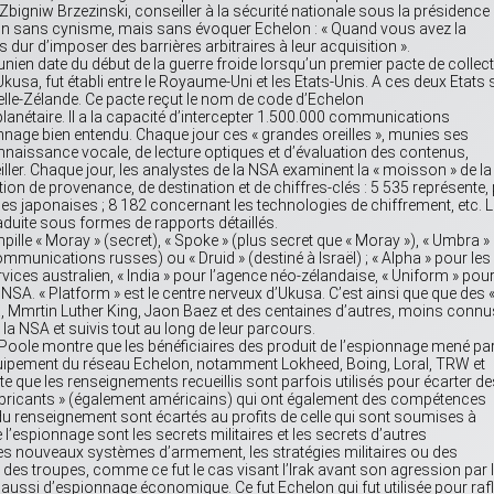
 Zbigniw Brzezinski, conseiller à la sécurité nationale sous la présidence
non sans cynisme, mais sans évoquer Echelon : « Quand vous avez la
s dur d’imposer des barrières arbitraires à leur acquisition ».
en date du début de la guerre froide lorsqu’un premier pacte de collect
a, fut établi entre le Royaume-Uni et les Etats-Unis. A ces deux Etats 
uvelle-Zélande. Ce pacte reçut le nom de code d’Echelon
lanétaire. Il a la capacité d’intercepter 1.500.000 communications
nnage bien entendu. Chaque jour ces « grandes oreilles », munies ses
aissance vocale, de lecture optiques et d’évaluation des contenus,
ler. Chaque jour, les analystes de la NSA examinent la « moisson » de la
ation de provenance, de destination et de chiffres-clés : 5 535 représente,
 japonaises ; 8 182 concernant les technologies de chiffrement, etc. 
aduite sous formes de rapports détaillés.
ille « Moray » (secret), « Spoke » (plus secret que « Moray »), « Umbra »
mmunications russes) ou « Druid » (destiné à Israël) ; « Alpha » pour les
rvices australien, « India » pour l’agence néo-zélandaise, « Uniform » pou
 NSA. « Platform » est le centre nerveux d’Ukusa. C’est ainsi que que des 
Mmrtin Luther King, Jaon Baez et des centaines d’autres, moins connu
la NSA et suivis tout au long de leur parcours.
 Poole montre que les bénéficiaires des produit de l’espionnage mené pa
quipement du réseau Echelon, notamment Lokheed, Boing, Loral, TRW et
rte que les renseignements recueillis sont parfois utilisés pour écarter de
fabricants » (également américains) qui ont également des compétences
du renseignement sont écartés au profits de celle qui sont soumises à
 l’espionnage sont les secrets militaires et les secrets d’autres
es nouveaux systèmes d’armement, les stratégies militaires ou des
des troupes, comme ce fut le cas visant l’Irak avant son agression par 
aussi d’espionnage économique. Ce fut Echelon qui fut utilisée pour rafl