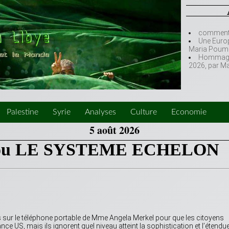
comment l
Une Europ
Maria Poumi
Hommage à
2026, par M
Palestine
Syrie
Analyses
Culture
Economie
5 août 2026
ou LE SYSTEME ECHELON
es sur le téléphone portable de Mme Angela Merkel pour que les citoyens
ce US, mais ils ignorent quel niveau atteint la sophistication et l’étendu