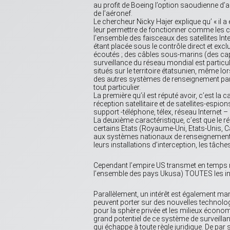
au profit de Boeing l’option saoudienne d’
de l’aéronef.
Le chercheur Nicky Hajer explique qu’ « il
leur permettre de fonctionner comme les co
l’ensemble des faisceaux des satellites Intel
étant placée sous le contrôle direct et ex
écoutés ; des câbles sous-marins (des cap
surveillance du réseau mondial est particul
situés sur le territoire étatsunien, même l
des autres systèmes de renseignement par le
tout particulier.
La première qu’il est réputé avoir, c’est la 
réception satellitaire et de satellites-esp
support -téléphone, télex, réseau Internet 
La deuxième caractéristique, c’est que le r
certains Etats (Royaume-Uni, Etats-Unis, Ca
aux systèmes nationaux de renseignements :
leurs installations d’interception, les tâche
Cependant l’empire US transmet en temps réel
l’ensemble des pays Ukusa) TOUTES les inf
Parallèlement, un intérêt est également m
peuvent porter sur des nouvelles technologi
pour la sphère privée et les milieux écon
grand potentiel de ce système de surveilla
qui échappe à toute règle juridique. De par