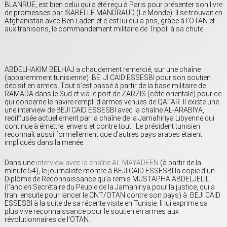
BLANRUE, est bien celui qui a été reçu à Paris pour présenter son livre
de promesses par ISABELLE MANDRAUD (Le Monde). Il se trouvait en
Afghanistan avec Ben Laden et c’est lui qui a pris, grâce à l’OTAN et
aux trahisons, le commandement militaire de Tripoli à sa chute.
ABDELHAKIM BELHAJ a chaudement remercié, sur une chaîne
(apparemment tunisienne) BE JI CAID ESSESBI pour son soutien
décisif en armes. Tout s’est passé à partir de la base militaire de
RAMADA dans le Sud et via le port de ZARZIS (côte orientale) pour ce
qui concerne le navire rempli d’armes venues de QATAR. Il existe une
une interview de BEJI CAID ESSESBI avec la chaîne AL-ARABIYA,
rediffusée actuellement par la chaîne de la Jamahiriya Libyenne qui
continue à émettre envers et contre tout. Le président tunisien
reconnaît aussi formellement que d’autres pays arabes étaient
impliqués dans la menée.
Dans une
interview avec la chaîne AL-MAYADEEN
(à partir de la
minute 54), le journaliste montre à BEJI CAID ESSESBI la copie d’un
Diplôme de Reconnaissance qu’a remis MUSTAPHA ABDELJELIL
(l’ancien Secrétaire du Peuple de la Jamahiriya pour la justice, qui a
trahi ensuite pour lancer le CNT/OTAN contre son pays) à BEJI CAID
ESSESBI à la suite de sa récente visite en Tunisie. Il lui exprime sa
plus vive reconnaissance pour le soutien en armes aux
révolutionnaires de l’OTAN.