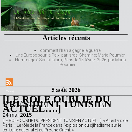
Articles récents
comment l’Iran a gagné la guerre
Une Europe pour la Paix, par Israël Shamir et Maria Poumier
Hommage à Saif al Islam, Paris, le 13 février 2026, par Maria
Poumier
RSS
5 août 2026
Feed
[LE ROLE OUBLIE DU
PRESIDENT TUNISIEN
ACTUEL….]
24 mai 2015
[LE ROLE OUBLIE DU PRESIDENT TUNISIEN ACTUEL….] « Attentats de
Paris – Le rôle de la France dans l’explosion du djihadisme sur le
territoire national et au Proche-Orient. »