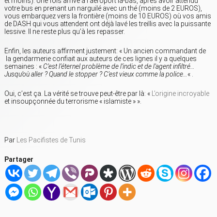
et moins). Une fois arrivé à l’aéroport là-bas, après avoir attendu
votre bus en prenant un narguilé avec un thé (moins de 2 EUROS),
vous embarquez vers la frontière (moins de 10 EUROS) où vos amis
de DASH qui vous attendent ont déjà lavé les treillis avec la puissante
lessive. Il ne reste plus qu’à les repasser.
Enfin, les auteurs affirment justement: « Un ancien commandant de
la gendarmerie confiait aux auteurs de ces lignes il y a quelques
semaines : «
C’est l’éternel problème de l’indic et de l’agent infiltré…
Jusqu’où aller ? Quand le stopper ? C’est vieux comme la police…
« .
Oui, c’est ça. La vérité se trouve peut-être par là: «
L’origine incroyable
et insoupçonnée du terrorisme « islamiste » ».
Par
Les Pacifistes de Tunis
Partager