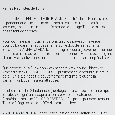
Par les Pacifistes de Tunis
L’article de JULIEN TEIL et ERIC BLANRUE est très bon. Nous avons
cependant quelques petits commentaires qui seront utiles à ses
lecteurs, probablement fascinés par cette étrange Tunisie où il se
passe tant de choses.
Pour commencer, nous lancerons un gros pavé sur l’avenue
Bourguiba car il ne faut pas mettre sur le dos de la méchante
« islamiste » ANNE NAHDA, le parti religieux qui a gouverné la Tunisie,
tous les crimes du terrorisme qui empoisonne la vie des petites gens
et paralyse l’activité des militants authentiquement anti-impérialistes.
Que croyez-vous ? Le « bon » et « modéré » et « bourguibiste » et
« moderniste » BEJI CAID ESSESBI, président de la république actuel
de la Tunisie, dirigeait le gouvernement intérimaire quand la
Jamahiriya Libyenne a été attaquée.
C’est en parfait « IST-islamiste (néologisme arabe post-« printemps
« arabe » » signifiant « capitulationiste »/collaborateur de
l’impérialisme) que
BEJI CAID ESSESBI
a fait participer secrètement la
Tunisie à l’agression de l’OTAN contre la Libye.
ABDELHAKIM BELHAJ, dont il est question dans l’article de TEIL et