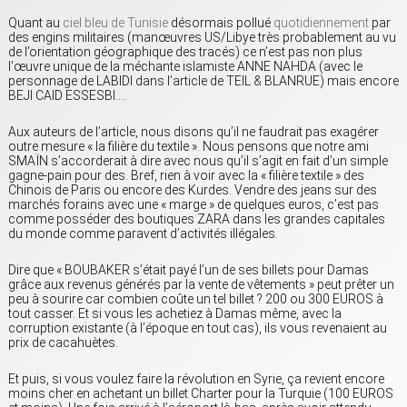
Quant au
ciel bleu de Tunisie
désormais pollué
quotidiennement
par
des engins militaires (manœuvres US/Libye très probablement au vu
de l’orientation géographique des tracés) ce n’est pas non plus
l’œuvre unique de la méchante islamiste ANNE NAHDA (avec le
personnage de LABIDI dans l’article de TEIL & BLANRUE) mais encore
BEJI CAID ESSESBI….
Aux auteurs de l’article, nous disons qu’il ne faudrait pas exagérer
outre mesure « la filière du textile ». Nous pensons que notre ami
SMAÏN s’accorderait à dire avec nous qu’il s’agit en fait d’un simple
gagne-pain pour des. Bref, rien à voir avec la « filière textile » des
Chinois de Paris ou encore des Kurdes. Vendre des jeans sur des
marchés forains avec une « marge » de quelques euros, c’est pas
comme posséder des boutiques ZARA dans les grandes capitales
du monde comme paravent d’activités illégales.
Dire que « BOUBAKER s’était payé l’un de ses billets pour Damas
grâce aux revenus générés par la vente de vêtements » peut prêter un
peu à sourire car combien coûte un tel billet ? 200 ou 300 EUROS à
tout casser. Et si vous les achetiez à Damas même, avec la
corruption existante (à l’époque en tout cas), ils vous revenaient au
prix de cacahuètes.
Et puis, si vous voulez faire la révolution en Syrie, ça revient encore
moins cher en achetant un billet Charter pour la Turquie (100 EUROS