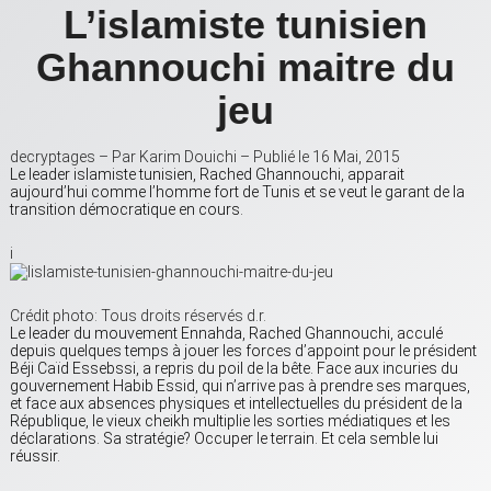
L’islamiste tunisien
Ghannouchi maitre du
jeu
decryptages – Par Karim Douichi
– Publié le
16 Mai, 2015
Le leader islamiste tunisien, Rached Ghannouchi, apparait
aujourd’hui comme l’homme fort de Tunis et se veut le garant de la
transition démocratique en cours.
i
Crédit photo: Tous droits réservés d.r.
Le leader du mouvement Ennahda, Rached Ghannouchi, acculé
depuis quelques temps à jouer les forces d’appoint pour le président
Béji Caïd Essebssi, a repris du poil de la bête. Face aux incuries du
gouvernement Habib Essid, qui n’arrive pas à prendre ses marques,
et face aux absences physiques et intellectuelles du président de la
République, le vieux cheikh multiplie les sorties médiatiques et les
déclarations. Sa stratégie? Occuper le terrain. Et cela semble lui
réussir.