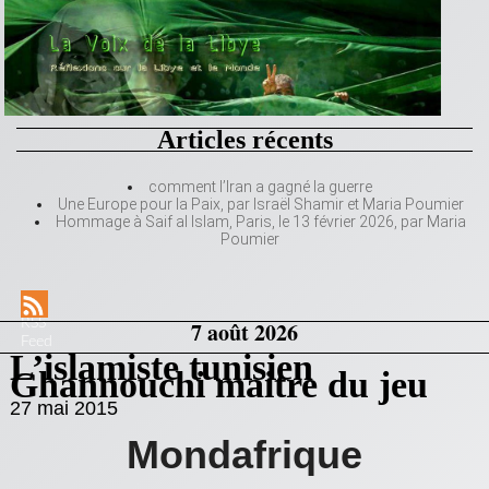
Articles récents
comment l’Iran a gagné la guerre
Une Europe pour la Paix, par Israël Shamir et Maria Poumier
Hommage à Saif al Islam, Paris, le 13 février 2026, par Maria
Poumier
RSS
7 août 2026
Feed
L’islamiste tunisien
Ghannouchi maitre du jeu
27 mai 2015
Mondafrique