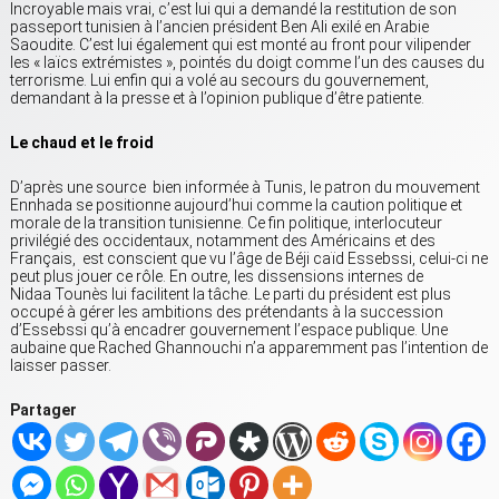
Incroyable mais vrai, c’est lui qui a demandé la restitution de son
passeport tunisien à l’ancien président Ben Ali exilé en Arabie
Saoudite. C’est lui également qui est monté au front pour vilipender
les « laïcs extrémistes », pointés du doigt comme l’un des causes du
terrorisme. Lui enfin qui a volé au secours du gouvernement,
demandant à la presse et à l’opinion publique d’être patiente.
Le chaud et le froid
D’après une source bien informée à Tunis, le patron du mouvement
Ennhada se positionne aujourd’hui comme la caution politique et
morale de la transition tunisienne. Ce fin politique, interlocuteur
privilégié des occidentaux, notamment des Américains et des
Français, est conscient que vu l’âge de Béji caïd Essebssi, celui-ci ne
peut plus jouer ce rôle. En outre, les dissensions internes de
Nidaa Tounès lui facilitent la tâche. Le parti du président est plus
occupé à gérer les ambitions des prétendants à la succession
d’Essebssi qu’à encadrer gouvernement l’espace publique. Une
aubaine que Rached Ghannouchi n’a apparemment pas l’intention de
laisser passer.
Partager