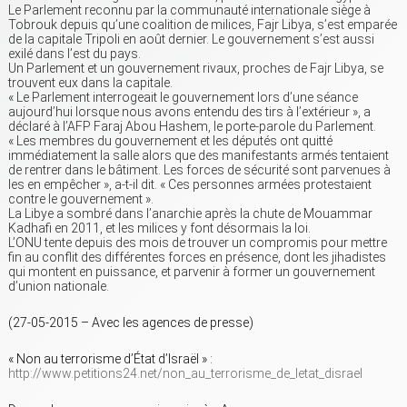
Le Parlement reconnu par la communauté internationale siège à
Tobrouk depuis qu’une coalition de milices, Fajr Libya, s’est emparée
de la capitale Tripoli en août dernier. Le gouvernement s’est aussi
exilé dans l’est du pays.
Un Parlement et un gouvernement rivaux, proches de Fajr Libya, se
trouvent eux dans la capitale.
« Le Parlement interrogeait le gouvernement lors d’une séance
aujourd’hui lorsque nous avons entendu des tirs à l’extérieur », a
déclaré à l’AFP Faraj Abou Hashem, le porte-parole du Parlement.
« Les membres du gouvernement et les députés ont quitté
immédiatement la salle alors que des manifestants armés tentaient
de rentrer dans le bâtiment. Les forces de sécurité sont parvenues à
les en empêcher », a-t-il dit. « Ces personnes armées protestaient
contre le gouvernement ».
La Libye a sombré dans l’anarchie après la chute de Mouammar
Kadhafi en 2011, et les milices y font désormais la loi.
L’ONU tente depuis des mois de trouver un compromis pour mettre
fin au conflit des différentes forces en présence, dont les jihadistes
qui montent en puissance, et parvenir à former un gouvernement
d’union nationale.
(27-05-2015 – Avec les agences de presse)
« Non au terrorisme d’État d’Israël » :
http://www.petitions24.net/non_au_terrorisme_de_letat_disrael