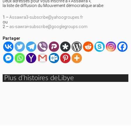
Deux adresses pour vous inscrire à « Assawra »,
la liste de diffusion du Mouvement démocratique arabe:
1 –
Assawra3-subscribe@yahoogroupes.fr
ou
2 –
as-sawra+subscribe@googlegroups.com
Partager
Plus d’histoires deLibye