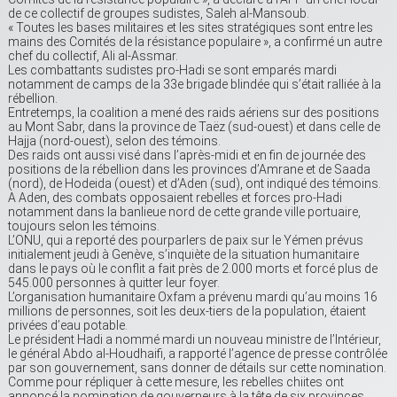
de ce collectif de groupes sudistes, Saleh al-Mansoub.
« Toutes les bases militaires et les sites stratégiques sont entre les
mains des Comités de la résistance populaire », a confirmé un autre
chef du collectif, Ali al-Assmar.
Les combattants sudistes pro-Hadi se sont emparés mardi
notamment de camps de la 33e brigade blindée qui s’était ralliée à la
rébellion.
Entretemps, la coalition a mené des raids aériens sur des positions
au Mont Sabr, dans la province de Taëz (sud-ouest) et dans celle de
Hajja (nord-ouest), selon des témoins.
Des raids ont aussi visé dans l’après-midi et en fin de journée des
positions de la rébellion dans les provinces d’Amrane et de Saada
(nord), de Hodeida (ouest) et d’Aden (sud), ont indiqué des témoins.
A Aden, des combats opposaient rebelles et forces pro-Hadi
notamment dans la banlieue nord de cette grande ville portuaire,
toujours selon les témoins.
L’ONU, qui a reporté des pourparlers de paix sur le Yémen prévus
initialement jeudi à Genève, s’inquiète de la situation humanitaire
dans le pays où le conflit a fait près de 2.000 morts et forcé plus de
545.000 personnes à quitter leur foyer.
L’organisation humanitaire Oxfam a prévenu mardi qu’au moins 16
millions de personnes, soit les deux-tiers de la population, étaient
privées d’eau potable.
Le président Hadi a nommé mardi un nouveau ministre de l’Intérieur,
le général Abdo al-Houdhaifi, a rapporté l’agence de presse contrôlée
par son gouvernement, sans donner de détails sur cette nomination.
Comme pour répliquer à cette mesure, les rebelles chiites ont
annoncé la nomination de gouverneurs à la tête de six provinces,