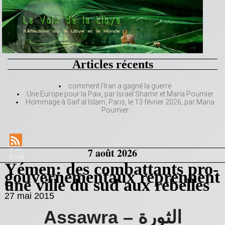
Articles récents
comment l’Iran a gagné la guerre
Une Europe pour la Paix, par Israël Shamir et Maria Poumier
Hommage à Saif al Islam, Paris, le 13 février 2026, par Maria
Poumier
RSS
7 août 2026
Feed
Yémen: des combattants pro-
gouvernementaux reprennent
une ville du sud aux rebelles
27 mai 2015
Assawra – الثورة