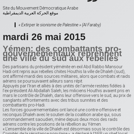
Site du Mouvement Démocratique Arabe
موقع الحركة العربية الديمقراطية
« Extirper le sionisme de Palestine »
(Al Faraby)
mardi 26 mai 2015
Yémen: des combattants pro-
gouvernementaux reprennent
une ville du sud aux rebelles
Des partisans du président yéménite en exil Abd Rabbo Mansour
Hadi ont repris aux rebelles chiites Houthis la ville de Dhaleh (sud),
ont affirmé mardi des sources militaires, alors que combats et raids
aériens se poursuivaient ailleurs sans répit.
Appuyés par l’Iran et alliés à des unités de l’armée restées fidèles à
l’ex-président Ali Abdallah Saleh, les miliciens Houthis avaient pris en
mars le contrôle de Dhaleh, dans leur offensive vers le sud, au prix de
sanglants affrontements avec des tribus sunnites et des
combattants pro-Hadi.
Les forces gouvernementales ont lancé une contre-offensive et
reconquis Dhaleh avec le soutien de la coalition arabe qui, sous
commandement saoudien, mène depuis deux mois des raids
aériens contre les positions de la rébellion au Yémen.
« L’ensemble de la ville de Dhaleh est désormais sous le contrôle des
Comités de la résistance populaire », a déclaré à l’AFP un chef local