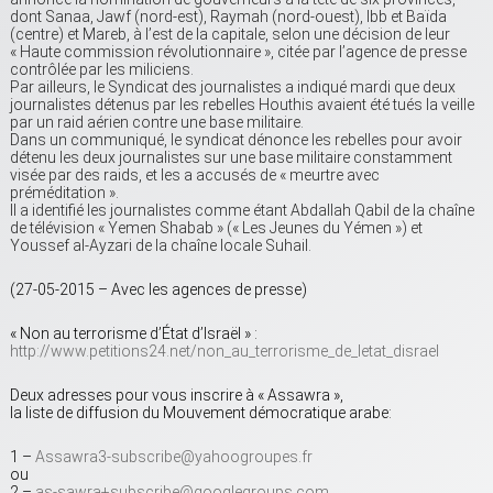
dont Sanaa, Jawf (nord-est), Raymah (nord-ouest), Ibb et Baïda
(centre) et Mareb, à l’est de la capitale, selon une décision de leur
« Haute commission révolutionnaire », citée par l’agence de presse
contrôlée par les miliciens.
Par ailleurs, le Syndicat des journalistes a indiqué mardi que deux
journalistes détenus par les rebelles Houthis avaient été tués la veille
par un raid aérien contre une base militaire.
Dans un communiqué, le syndicat dénonce les rebelles pour avoir
détenu les deux journalistes sur une base militaire constamment
visée par des raids, et les a accusés de « meurtre avec
préméditation ».
Il a identifié les journalistes comme étant Abdallah Qabil de la chaîne
de télévision « Yemen Shabab » (« Les Jeunes du Yémen ») et
Youssef al-Ayzari de la chaîne locale Suhail.
(27-05-2015 – Avec les agences de presse)
« Non au terrorisme d’État d’Israël » :
http://www.petitions24.net/non_au_terrorisme_de_letat_disrael
Deux adresses pour vous inscrire à « Assawra »,
la liste de diffusion du Mouvement démocratique arabe:
1 –
Assawra3-subscribe@yahoogroupes.fr
ou
2 –
as-sawra+subscribe@googlegroups.com