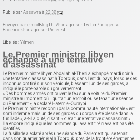
Publié par
Assawra
à
22:38
Envoyer par e-mail
BlogThis!
Partager sur Twitter
Partager sur
Facebook
Partager sur Pinterest
Libellés :
Yémen
Le Premier ministre libyen
échappe à une tentative
d’assassinat
Le Premier ministre libyen Abdallah al-Theni a échappé mardi soir à
une tentative d’assassinat à Tobrouk, dans l’est du pays, lorsque des
inconnus ont tiré sur son véhicule, blessant l’un de ses gardes, a
indiqué le porte-parole du gouvernement.
« Des hommes armés ont ouvert le feu sur la voiture du Premier
ministre au moment où il quittait un endroit où se tenait une séance
du Parlement », a déclaré Hatem el-Ouraybi.
Le Premier ministre reconnu par la communauté internationale « est
sorti indemne mais un de ses gardes du corps a été blessé dans la
fusillade », a-t-il ajouté, disant: « c’était une tentative d’assassinat ».
Il a encore indiqué que les hommes qui avaient tiré n’avaient pas été
identifiés.
La fusillade a éclaté après une séance du Parlement qui se tenait
dans son quartier général à Tobrouk, près de la frontière égyptienne.