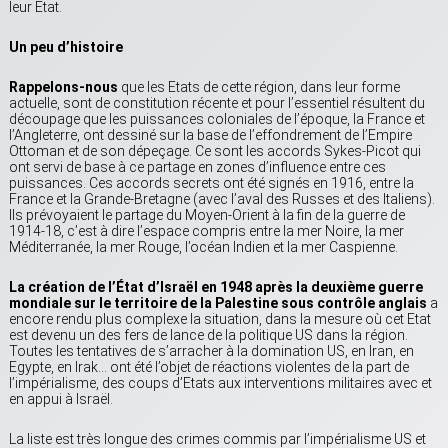
leur Etat.
Un peu d’histoire
Rappelons-nous
que les Etats de cette région, dans leur forme
actuelle, sont de constitution récente et pour l’essentiel résultent du
découpage que les puissances coloniales de l’époque, la France et
l’Angleterre, ont dessiné sur la base de l’effondrement de l’Empire
Ottoman et de son dépeçage. Ce sont les accords Sykes-Picot qui
ont servi de base à ce partage en zones d’influence entre ces
puissances. Ces accords secrets ont été signés en 1916, entre la
France et la Grande-Bretagne (avec l’aval des Russes et des Italiens).
Ils prévoyaient le partage du Moyen-Orient à la fin de la guerre de
1914-18, c’est à dire l’espace compris entre la mer Noire, la mer
Méditerranée, la mer Rouge, l’océan Indien et la mer Caspienne.
La création de l’État d’Israël en 1948 après la deuxième guerre
mondiale sur le territoire de la Palestine sous contrôle anglais
a
encore rendu plus complexe la situation, dans la mesure où cet Etat
est devenu un des fers de lance de la politique US dans la région.
Toutes les tentatives de s’arracher à la domination US, en Iran, en
Egypte, en Irak… ont été l’objet de réactions violentes de la part de
l’impérialisme, des coups d’Etats aux interventions militaires avec et
en appui à Israël.
La liste est très longue des crimes commis par l’impérialisme US et