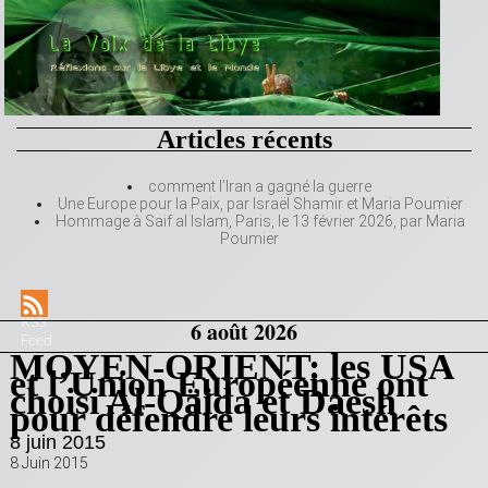
Articles récents
comment l’Iran a gagné la guerre
Une Europe pour la Paix, par Israël Shamir et Maria Poumier
Hommage à Saif al Islam, Paris, le 13 février 2026, par Maria
Poumier
RSS
6 août 2026
Feed
MOYEN-ORIENT: les USA
et l’Union Européenne ont
choisi Al-Qäida et Daesh
pour défendre leurs intérêts
8 juin 2015
8 Juin 2015