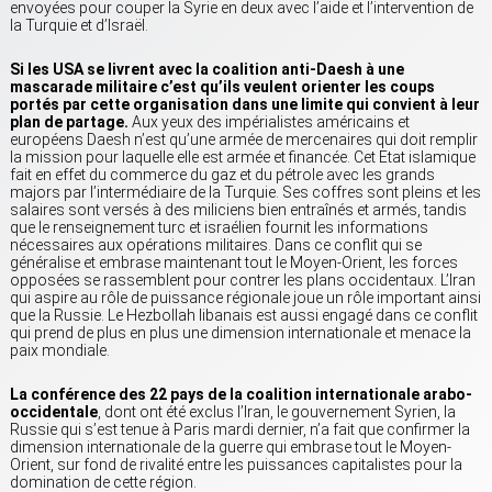
envoyées pour couper la Syrie en deux avec l’aide et l’intervention de
la Turquie et d’Israël.
Si les USA se livrent avec la coalition anti-Daesh à une
mascarade militaire c’est qu’ils veulent orienter les coups
portés par cette organisation dans une limite qui convient à leur
plan de partage.
Aux yeux des impérialistes américains et
européens Daesh n’est qu’une armée de mercenaires qui doit remplir
la mission pour laquelle elle est armée et financée. Cet Etat islamique
fait en effet du commerce du gaz et du pétrole avec les grands
majors par l’intermédiaire de la Turquie. Ses coffres sont pleins et les
salaires sont versés à des miliciens bien entraînés et armés, tandis
que le renseignement turc et israélien fournit les informations
nécessaires aux opérations militaires. Dans ce conflit qui se
généralise et embrase maintenant tout le Moyen-Orient, les forces
opposées se rassemblent pour contrer les plans occidentaux. L’Iran
qui aspire au rôle de puissance régionale joue un rôle important ainsi
que la Russie. Le Hezbollah libanais est aussi engagé dans ce conflit
qui prend de plus en plus une dimension internationale et menace la
paix mondiale.
La conférence des 22 pays de la coalition internationale arabo-
occidentale
, dont ont été exclus l’Iran, le gouvernement Syrien, la
Russie qui s’est tenue à Paris mardi dernier, n’a fait que confirmer la
dimension internationale de la guerre qui embrase tout le Moyen-
Orient, sur fond de rivalité entre les puissances capitalistes pour la
domination de cette région.