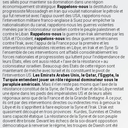
ses alliés pour maintenir sa domination dans une région
économiquement stratégique.
Rappelons-nous
la destitution du
progressiste Mossadegh en Iran qui voulait nationaliser le pétrole et
qui fut renversé avec l’appui ouvert des USA, rappelons-nous
l’intervention militaire franco-anglaise à Suez pour empêcher la
nationalisation du canal, rappelons-nous les guerres violentes
menées par le colonisateur israélien contre le peuple palestinien et
contre le Liban.
Rappelons-nous
la guerre Iran-Irak alimentée par les
USA et l’Occident,
rappelons-nous
les deux guerres américaines
contre l’Irak, avec l’appui de la France pour la première et les
interventions impérialistes récentes en Libye, en Irak et en Syrie. Si
l’ensemble de ces interventions ont affaibli considérablement les
forces nationales et progressistes qui luttent pour l’indépendance de
leurs Etats, elles ont aussi réduit « l’axe de la résistance » au
colonisateur israélien. Beaucoup des Etats de cette région sont
maintenant de mèche avec Israël et ils constituent le pivot de
l’intervention US.
Les Emirats Arabes Unis, le Qatar, l’Egypte, la
Turquie entendent jouer un rôle régional dominateur sous le
parapluie américain.
Mais il n’en reste pas moins que l’axe de la
résistance constitué de la Syrie, de l’Irak, de l’Iran et de la Libye restait
une épine dans les pieds des impérialistes US et de leurs alliés
régionaux ainsi que de la France et de la Grande Bretagne. À ce jour,
ils ont par des interventions directes ou indirectes mis à genoux la
Libye et ils s’apprêtent à faire exploser la Syrie et l’Irak. L’Irak est
quasiment découpé en trois provinces : Kurdes, Sunnites et Chiites
sans capacité étatique. La résistance de la Syrie et de son peuple
doivent être brisée. Devant les échecs de la soi-disant opposition
démocratique à renverser le régime, les troupes de Daesh ont été