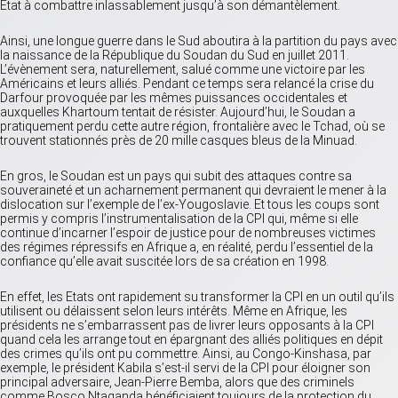
Etat à combattre inlassablement jusqu’à son démantèlement.
Ainsi, une longue guerre dans le Sud aboutira à la partition du pays avec
la naissance de la République du Soudan du Sud en juillet 2011.
L’évènement sera, naturellement, salué comme une victoire par les
Américains et leurs alliés. Pendant ce temps sera relancé la crise du
Darfour provoquée par les mêmes puissances occidentales et
auxquelles Khartoum tentait de résister. Aujourd’hui, le Soudan a
pratiquement perdu cette autre région, frontalière avec le Tchad, où se
trouvent stationnés près de 20 mille casques bleus de la Minuad.
En gros, le Soudan est un pays qui subit des attaques contre sa
souveraineté et un acharnement permanent qui devraient le mener à la
dislocation sur l’exemple de l’ex-Yougoslavie. Et tous les coups sont
permis y compris l’instrumentalisation de la CPI qui, même si elle
continue d’incarner l’espoir de justice pour de nombreuses victimes
des régimes répressifs en Afrique a, en réalité, perdu l’essentiel de la
confiance qu’elle avait suscitée lors de sa création en 1998.
En effet, les Etats ont rapidement su transformer la CPI en un outil qu’ils
utilisent ou délaissent selon leurs intérêts. Même en Afrique, les
présidents ne s’embarrassent pas de livrer leurs opposants à la CPI
quand cela les arrange tout en épargnant des alliés politiques en dépit
des crimes qu’ils ont pu commettre. Ainsi, au Congo-Kinshasa, par
exemple, le président Kabila s’est-il servi de la CPI pour éloigner son
principal adversaire, Jean-Pierre Bemba, alors que des criminels
comme Bosco Ntaganda bénéficiaient toujours de la protection du