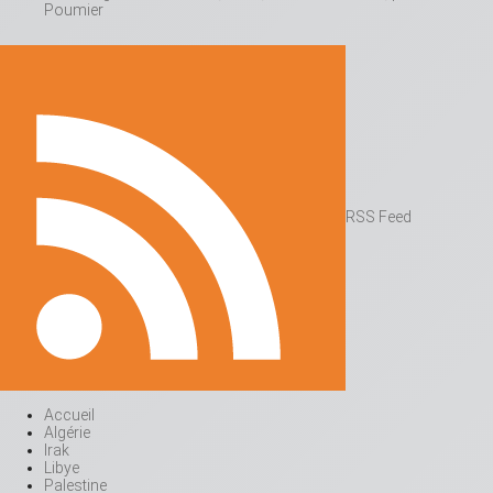
Poumier
RSS Feed
Accueil
Algérie
Irak
Libye
Palestine