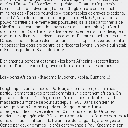
chef de l’Etat[4]. En Côte d’Ivoire, le président Ouattara n’a pas hésité à
livrer à la CPI son adversaire, Laurent Gbagbo, alors que les chefs
militaires des « Forces nouvelles », responsables de graves exactions,
restent à l’abri de la moindre action judiciaire. Et la CPI, qui a pourtant le
pouvoir d’initier d’elle-même des poursuites, se laisse cantonner à ce
rôle d’outil de répression dont se servent « les puissants » (du Nord
comme du Sud) contre leurs adversaires ou ennemis qu’ils désignent
comme tels. Ils ne s’en privent pas comme l’illustrent l’acharnement de
l’Occident contre le président soudanais, et la rapidité avec laquelle il a
fait passer les dossiers contre les dirigeants libyens, un pays qui n’était
même pas partie au Statut de Rome.
Bien entendu, pendant ce temps « les bons Africains » restent libres
comme l’air en dépit de la gravité de leurs innombrables crimes.
Les « bons Africains » (Kagame, Museveni, Kabila, Ouattara,…)
Longtemps avant la crise du Darfour, et même après, des crimes
particulièrement graves ont été commis sur le continent africain. On
pense tout de suite à la Région des Grands Lacs où le plus grand
massacre du monde se poursuit depuis 1996. Dans son dernier
ouvrage, Noam Chomsky parle du Congo comme d’un «
supergénocide »[5] avec entre 5 et 10 millions de morts. Or, qui est
derrière ce supergénocide ? Des tueurs sans foi ni loi formés comme tel
dans des bases militaires du Rwanda et de l’Ouganda, et envoyés au
Congo par deux hommes : le président rwandais Paul Kagame et son