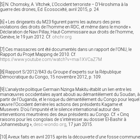
[5] N. Chomsky, A. Vltchek, L’Occident terroriste – D’Hiroshima à la
guerre des drones, Ed. Ecosociété, avril 2015, p. 24.
[6] « Les dirigeants du M23 figurent parmi les auteurs des pires
violations des droits de l’homme en RDC, et même dans le monde ».
Déclaration de Navi Pillay, Haut-Commissaire aux droits de l’homme,
Genève, le 19 juin 2012. Cf.
ohchr.org.
[7] Ces massacres ont été documentés dans un rapport de l’ONU, le
Rapport du Projet Mapping de 2010. Cf.
https://www.youtube.com/watch?v=mai1XVCaZ7M
[8] Rapport S/2012/843 du Groupe d’experts sur la République
Démocratique du Congo, 15 novembre 2012, p. 109.
[9] L’analyste politique Germain Nzinga Makitu établit un lien entre les
manœuvres occidentales ayant abouti au démantèlement du Soudan, à
partir de l’Ouganda, et le risque du démantèlement du Congo pour lequel
œuvre l’Occident derrière les actions des présidents Kagame et
Museveni. D’où l’impunité et le silence international autour des
interventions meurtrières des deux présidents au Congo. Cf. « Cinq
raisons pour les congolais de s’intéresser au dossier El-Bashir à
Johannesburg »,
desc-wondo.org
, 17 juin 2015.
[10] Aveux faits en avril 2015 après la découverte d’une fosse commune