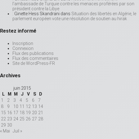
l’ambassade de Turquie contre les menaces proférées par son
président contre la Libye
: Ginette Hess Skandrani
dans
Situation des libertés en Algérie, le
parlement européen vote une résolution de soutien au hirak
Restez informé
Inscription
Connexion
Flux des publications
Flux des commentaires
Site de WordPress-FR
Archives
juin 2015
L
M
M
J
V
S
D
1
2
3
4
5
6
7
8
9
10
11
12
13
14
15
16
17
18
19
20
21
22
23
24
25
26
27
28
29
30
« Mai
Juil »