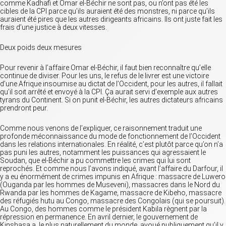
comme Kadhafi et Omar el-Béchir ne sont pas, ou n’ont pas été les
cibles de la CPI parce qu’ils auraient été des monstres, ni parce qu’ils
auraient été pires que les autres dirigeants africains. Ils ont juste fait les
frais d’une justice à deux vitesses.
Deux poids deux mesures
Pour revenir à l’affaire Omar el-Béchir, il faut bien reconnaître qu’elle
continue de diviser. Pour les uns, le refus de le livrer est une victoire
d’une Afrique insoumise au dictat de l’Occident, pour les autres, il fallait
qu’il soit arrêté et envoyé à la CPI. Ça aurait servi d’exemple aux autres
tyrans du Continent. Si on punit el-Béchir, les autres dictateurs africains
prendront peur.
Comme nous venons de l’expliquer, ce raisonnement traduit une
profonde méconnaissance du mode de fonctionnement de l’Occident
dans les relations internationales. En réalité, c’est plutôt parce qu’on n’a
pas puni les autres, notamment les puissances qui agressaient le
Soudan, que el-Béchir a pu commettre les crimes qui lui sont
reprochés. Et comme nous l’avons indiqué, avant l’affaire du Darfour, il
y a eu énormément de crimes impunis en Afrique : massacre de Luwero
(Ouganda par les hommes de Museveni), massacres dans le Nord du
Rwanda par les hommes de Kagame, massacre de Kibeho, massacre
des réfugiés hutu au Congo, massacre des Congolais (qui se poursuit).
Au Congo, des hommes comme le président Kabila règnent par la
répression en permanence. En avril dernier, le gouvernement de
Kinshasa a, le plus naturellement du monde, avoué publiquement qu’il y