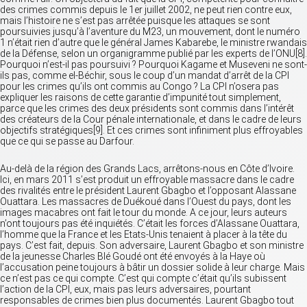
des crimes commis depuis le 1er juillet 2002, ne peut rien contre eux,
mais l’histoire ne s’est pas arrêtée puisque les attaques se sont
poursuivies jusqu’à l’aventure du M23, un mouvement, dont le numéro
1 n’était rien d’autre que le général James Kabarebe, le ministre rwandais
de la Défense, selon un organigramme publié par les experts de l’ONU[8].
Pourquoi n’est-il pas poursuivi ? Pourquoi Kagame et Museveni ne sont-
ils pas, comme el-Béchir, sous le coup d’un mandat d’arrêt de la CPI
pour les crimes qu’ils ont commis au Congo ? La CPI n’osera pas
expliquer les raisons de cette garantie d’impunité tout simplement,
parce que les crimes des deux présidents sont commis dans l’intérêt
des créateurs de la Cour pénale internationale, et dans le cadre de leurs
objectifs stratégiques[9]. Et ces crimes sont infiniment plus effroyables
que ce qui se passe au Darfour.
Au-delà de la région des Grands Lacs, arrêtons-nous en Côte d’Ivoire.
Ici, en mars 2011 s’est produit un effroyable massacre dans le cadre
des rivalités entre le président Laurent Gbagbo et l’opposant Alassane
Ouattara. Les massacres de Duékoué dans l’Ouest du pays, dont les
images macabres ont fait le tour du monde. A ce jour, leurs auteurs
n’ont toujours pas été inquiétés. C’était les forces d’Alassane Ouattara,
l’homme que la France et les Etats-Unis tenaient à placer à la tête du
pays. C’est fait, depuis. Son adversaire, Laurent Gbagbo et son ministre
de la jeunesse Charles Blé Goudé ont été envoyés à la Haye où
l’accusation peine toujours à bâtir un dossier solide à leur charge. Mais
ce n’est pas ce qui compte. C’est qui compte c’était qu’ils subissent
l’action de la CPI, eux, mais pas leurs adversaires, pourtant
responsables de crimes bien plus documentés. Laurent Gbagbo tout