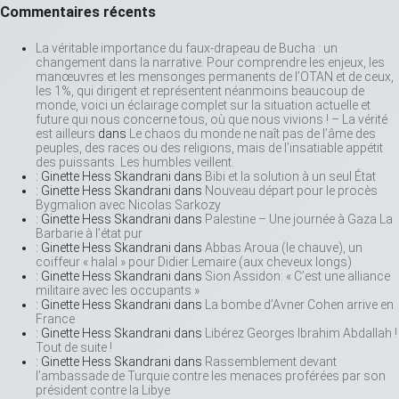
Commentaires récents
La véritable importance du faux-drapeau de Bucha : un
changement dans la narrative. Pour comprendre les enjeux, les
manœuvres et les mensonges permanents de l’OTAN et de ceux,
les 1%, qui dirigent et représentent néanmoins beaucoup de
monde, voici un éclairage complet sur la situation actuelle et
future qui nous concerne tous, où que nous vivions ! – La vérité
est ailleurs
dans
Le chaos du monde ne naît pas de l’âme des
peuples, des races ou des religions, mais de l’insatiable appétit
des puissants. Les humbles veillent.
: Ginette Hess Skandrani
dans
Bibi et la solution à un seul État
: Ginette Hess Skandrani
dans
Nouveau départ pour le procès
Bygmalion avec Nicolas Sarkozy
: Ginette Hess Skandrani
dans
Palestine – Une journée à Gaza La
Barbarie à l’état pur
: Ginette Hess Skandrani
dans
Abbas Aroua (le chauve), un
coiffeur « halal » pour Didier Lemaire (aux cheveux longs)
: Ginette Hess Skandrani
dans
Sion Assidon: « C’est une alliance
militaire avec les occupants »
: Ginette Hess Skandrani
dans
La bombe d’Avner Cohen arrive en
France
: Ginette Hess Skandrani
dans
Libérez Georges Ibrahim Abdallah !
Tout de suite !
: Ginette Hess Skandrani
dans
Rassemblement devant
l’ambassade de Turquie contre les menaces proférées par son
président contre la Libye