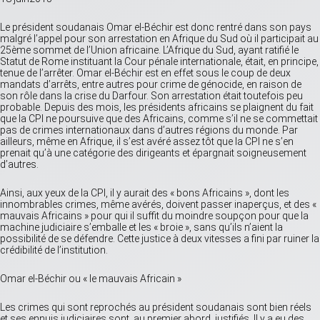
Le président soudanais Omar el-Béchir est donc rentré dans son pays
malgré l’appel pour son arrestation en Afrique du Sud où il participait au
25ème sommet de l’Union africaine. L’Afrique du Sud, ayant ratifié le
Statut de Rome instituant la Cour pénale internationale, était, en principe,
tenue de l’arrêter. Omar el-Béchir est en effet sous le coup de deux
mandats d’arrêts, entre autres pour crime de génocide, en raison de
son rôle dans la crise du Darfour. Son arrestation était toutefois peu
probable. Depuis des mois, les présidents africains se plaignent du fait
que la CPI ne poursuive que des Africains, comme s’il ne se commettait
pas de crimes internationaux dans d’autres régions du monde. Par
ailleurs, même en Afrique, il s’est avéré assez tôt que la CPI ne s’en
prenait qu’à une catégorie des dirigeants et épargnait soigneusement
d’autres.
Ainsi, aux yeux de la CPI, il y aurait des « bons Africains », dont les
innombrables crimes, même avérés, doivent passer inaperçus, et des «
mauvais Africains » pour qui il suffit du moindre soupçon pour que la
machine judiciaire s’emballe et les « broie », sans qu’ils n’aient la
possibilité de se défendre. Cette justice à deux vitesses a fini par ruiner la
crédibilité de l’institution.
Omar el-Béchir ou « le mauvais Africain »
Les crimes qui sont reprochés au président soudanais sont bien réels
et ses ennuis judiciaires sont, au premier abord, justifiés. Il y a eu des