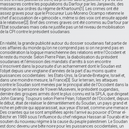
massacres contre les populations du Darfour par les Janjawids, des
miliciens aux ordres du régime de Khartoum[1]. Les crimes ont été
assez graves pour que le Procureur Luis-Moreno Ocampo retienne le
chef d’accusation de « génocide », même si des voix ont ensuite appelé
à le relativiser[2]. Bref des crimes graves ont été commis au Darfour par
l’Etat soudanais mais cela ne justifie pas un tel niveau de mobilisation
de la CPI contre le président soudanais.
En réalité, la grande publicité autour du dossier soudanais fait partie de
ces affaires du monde qu’on ne comprend pas si on ne prend pas en
considération la logique manichéenne des relations entre l’Occident et
le reste du monde. Selon Pierre Péan, la diabolisation du président
soudanais et l’émission des mandats d’arrêts à son encontre
s’inscrivent dans la poursuite d’un acharnement dont le Soudan est
l’objet depuis une vingtaine d’années de la part d’au moins quatre
puissances occidentales : les Etats-Unis, la Grande-Bretagne, Israël et,
dans une moindre mesure, la France[3]. Sur le terrain, les attaques
contre le Soudan sont menées par le principal allié de l’Occident dans la
région en la personne de Yoweri Museveni, le président ougandais,
derrière des groupes armés dont le plus connu est la SPLA, que dirigeait
John Garang. Toujours selon Pierre Péan, l’objectif de l’Occident, depuis
le début, était de réaliser le démantèlement du Soudan, un pays grand et
riche en pétrole qui apparaissait, aux yeux d’Israël, comme une menace.
Des craintes qui se sont amplifiées après l’arrivé au pouvoir d’Omar el-
Béchir en 1989 sous l’influence du chef religieux Hassan al-Tourabi et le
soutien du nouveau régime à la cause du peuple palestinien. Le Soudan
est donc devenu une bête noire pour les puissances occidentales, un