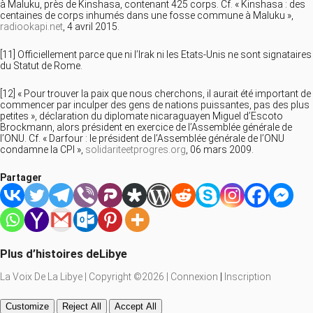
à Maluku, près de Kinshasa, contenant 425 corps. Cf. « Kinshasa : des
centaines de corps inhumés dans une fosse commune à Maluku »,
radiookapi.net
, 4 avril 2015.
[11] Officiellement parce que ni l’Irak ni les Etats-Unis ne sont signataires
du Statut de Rome.
[12] « Pour trouver la paix que nous cherchons, il aurait été important de
commencer par inculper des gens de nations puissantes, pas des plus
petites », déclaration du diplomate nicaraguayen Miguel d’Escoto
Brockmann, alors président en exercice de l’Assemblée générale de
l’ONU. Cf. « Darfour : le président de l’Assemblée générale de l’ONU
condamne la CPI »,
solidariteetprogres.org
, 06 mars 2009.
Partager
Plus d’histoires deLibye
La Voix De La Libye | Copyright ©2026 |
Connexion
|
Inscription
Customize
Reject All
Accept All