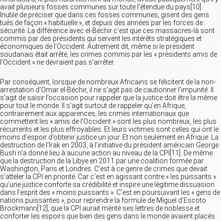
avait plusieurs fosses communes sur toute l’étendue du pays[10].
Inutile de préciser que dans ces fosses communes, gisent des gens
tués de façon « habituelle », et depuis des années par les forces de
sécurité. La différence avec el-Béchir c’est que ces massacres-là sont
commis par des présidents qui servent les intérêts stratégiques et
économiques de l’Occident. Autrement dit, même si le président
soudanais était arrêté, les crimes commis par les « présidents amis de
l’Occident » ne devraient pas s’arrêter.
Par conséquent, lorsque de nombreux Africains se félicitent de la non-
arrestation d’Omar el-Béchir, il ne s’agit pas de cautionner l’impunité. Il
s’agit de saisir l’occasion pour rappeler que la justice doit être la même
pour tout le monde. Il s’agit surtout de rappeler qu’en Afrique,
contrairement aux apparences, les crimes internationaux que
commettent les « amis de l’Occident » sont les plus nombreux, les plus
récurrents et les plus effroyables. Et leurs victimes sont celles qui ont le
moins d’espoir d’obtenir justice un jour. Et non seulement en Afrique. La
destruction de l’Irak en 2003, à l’initiative du président américain George
Bush n’a donné lieu à aucune action au niveau de la CPI[11]. De même
que la destruction de la Libye en 2011 par une coalition formée par
Washington, Paris et Londres. C’est à ce genre de crimes que devait
s’atteler la CPI en priorité. Car c’est en agissant contre « les puissants »
qu’une justice conforte sa crédibilité et inspire une légitime dissuasion
dans l’esprit des « moins puissants ». C’est en poursuivant les « gens de
nations puissantes », pour reprendre la formule de Miguel d’Escoto
Brockmann[12], que la CPI aurait mérité ses lettres de noblesse et
conforter les espoirs que bien des gens dans le monde avaient placés