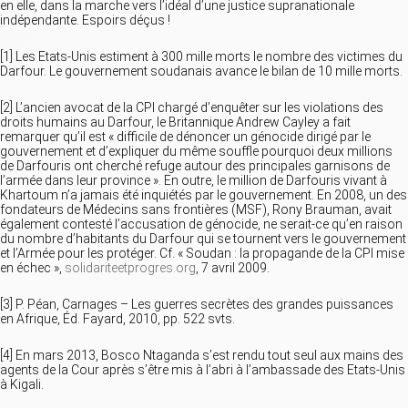
en elle, dans la marche vers l’idéal d’une justice supranationale
indépendante. Espoirs déçus !
[1] Les Etats-Unis estiment à 300 mille morts le nombre des victimes du
Darfour. Le gouvernement soudanais avance le bilan de 10 mille morts.
[2] L’ancien avocat de la CPI chargé d’enquêter sur les violations des
droits humains au Darfour, le Britannique Andrew Cayley a fait
remarquer qu’il est « difficile de dénoncer un génocide dirigé par le
gouvernement et d’expliquer du même souffle pourquoi deux millions
de Darfouris ont cherché refuge autour des principales garnisons de
l’armée dans leur province ». En outre, le million de Darfouris vivant à
Khartoum n’a jamais été inquiétés par le gouvernement. En 2008, un des
fondateurs de Médecins sans frontières (MSF), Rony Brauman, avait
également contesté l’accusation de génocide, ne serait-ce qu’en raison
du nombre d’habitants du Darfour qui se tournent vers le gouvernement
et l’Armée pour les protéger. Cf. « Soudan : la propagande de la CPI mise
en échec »,
solidariteetprogres.org
, 7 avril 2009.
[3] P. Péan, Carnages – Les guerres secrètes des grandes puissances
en Afrique, Éd. Fayard, 2010, pp. 522 svts.
[4] En mars 2013, Bosco Ntaganda s’est rendu tout seul aux mains des
agents de la Cour après s’être mis à l’abri à l’ambassade des Etats-Unis
à Kigali.