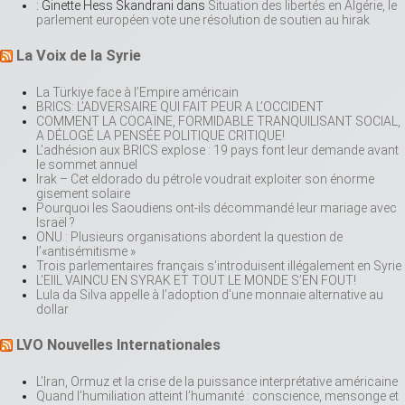
: Ginette Hess Skandrani
dans
Situation des libertés en Algérie, le
parlement européen vote une résolution de soutien au hirak
La Voix de la Syrie
La Türkiye face à l’Empire américain
BRICS: L’ADVERSAIRE QUI FAIT PEUR A L’OCCIDENT
COMMENT LA COCAÏNE, FORMIDABLE TRANQUILISANT SOCIAL,
A DÉLOGÉ LA PENSÉE POLITIQUE CRITIQUE!
L’adhésion aux BRICS explose : 19 pays font leur demande avant
le sommet annuel
Irak – Cet eldorado du pétrole voudrait exploiter son énorme
gisement solaire
Pourquoi les Saoudiens ont-ils décommandé leur mariage avec
Israël ?
ONU : Plusieurs organisations abordent la question de
l’«antisémitisme »
Trois parlementaires français s’introduisent illégalement en Syrie
L’EIIL VAINCU EN SYRAK ET TOUT LE MONDE S’EN FOUT!
Lula da Silva appelle à l’adoption d’une monnaie alternative au
dollar
LVO Nouvelles Internationales
L’Iran, Ormuz et la crise de la puissance interprétative américaine
Quand l’humiliation atteint l’humanité : conscience, mensonge et