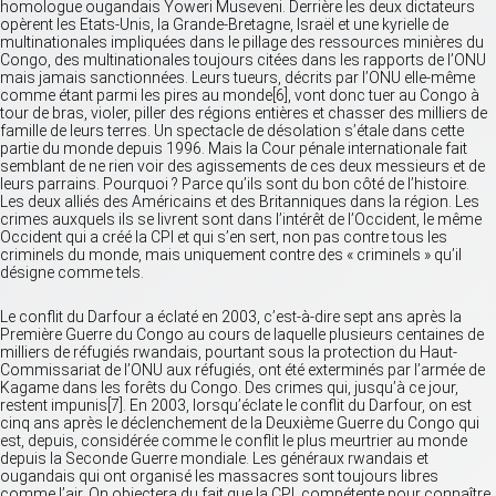
homologue ougandais Yoweri Museveni. Derrière les deux dictateurs
opèrent les Etats-Unis, la Grande-Bretagne, Israël et une kyrielle de
multinationales impliquées dans le pillage des ressources minières du
Congo, des multinationales toujours citées dans les rapports de l’ONU
mais jamais sanctionnées. Leurs tueurs, décrits par l’ONU elle-même
comme étant parmi les pires au monde[6], vont donc tuer au Congo à
tour de bras, violer, piller des régions entières et chasser des milliers de
famille de leurs terres. Un spectacle de désolation s’étale dans cette
partie du monde depuis 1996. Mais la Cour pénale internationale fait
semblant de ne rien voir des agissements de ces deux messieurs et de
leurs parrains. Pourquoi ? Parce qu’ils sont du bon côté de l’histoire.
Les deux alliés des Américains et des Britanniques dans la région. Les
crimes auxquels ils se livrent sont dans l’intérêt de l’Occident, le même
Occident qui a créé la CPI et qui s’en sert, non pas contre tous les
criminels du monde, mais uniquement contre des « criminels » qu’il
désigne comme tels.
Le conflit du Darfour a éclaté en 2003, c’est-à-dire sept ans après la
Première Guerre du Congo au cours de laquelle plusieurs centaines de
milliers de réfugiés rwandais, pourtant sous la protection du Haut-
Commissariat de l’ONU aux réfugiés, ont été exterminés par l’armée de
Kagame dans les forêts du Congo. Des crimes qui, jusqu’à ce jour,
restent impunis[7]. En 2003, lorsqu’éclate le conflit du Darfour, on est
cinq ans après le déclenchement de la Deuxième Guerre du Congo qui
est, depuis, considérée comme le conflit le plus meurtrier au monde
depuis la Seconde Guerre mondiale. Les généraux rwandais et
ougandais qui ont organisé les massacres sont toujours libres
comme l’air. On objectera du fait que la CPI, compétente pour connaître