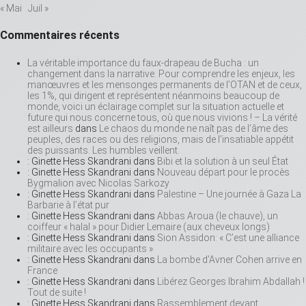
« Mai
Juil »
Commentaires récents
La véritable importance du faux-drapeau de Bucha : un
changement dans la narrative. Pour comprendre les enjeux, les
manœuvres et les mensonges permanents de l’OTAN et de ceux,
les 1%, qui dirigent et représentent néanmoins beaucoup de
monde, voici un éclairage complet sur la situation actuelle et
future qui nous concerne tous, où que nous vivions ! – La vérité
est ailleurs
dans
Le chaos du monde ne naît pas de l’âme des
peuples, des races ou des religions, mais de l’insatiable appétit
des puissants. Les humbles veillent.
: Ginette Hess Skandrani
dans
Bibi et la solution à un seul État
: Ginette Hess Skandrani
dans
Nouveau départ pour le procès
Bygmalion avec Nicolas Sarkozy
: Ginette Hess Skandrani
dans
Palestine – Une journée à Gaza La
Barbarie à l’état pur
: Ginette Hess Skandrani
dans
Abbas Aroua (le chauve), un
coiffeur « halal » pour Didier Lemaire (aux cheveux longs)
: Ginette Hess Skandrani
dans
Sion Assidon: « C’est une alliance
militaire avec les occupants »
: Ginette Hess Skandrani
dans
La bombe d’Avner Cohen arrive en
France
: Ginette Hess Skandrani
dans
Libérez Georges Ibrahim Abdallah !
Tout de suite !
: Ginette Hess Skandrani
dans
Rassemblement devant