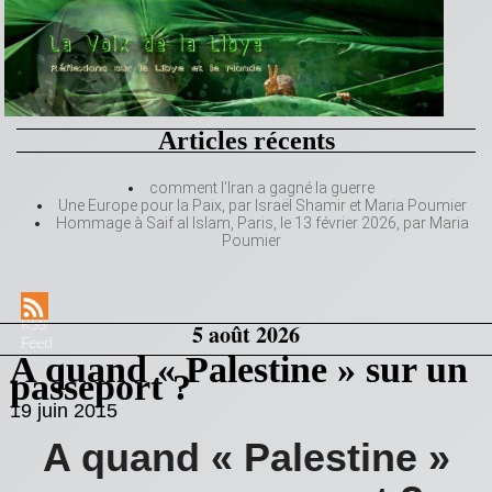
Articles récents
comment l’Iran a gagné la guerre
Une Europe pour la Paix, par Israël Shamir et Maria Poumier
Hommage à Saif al Islam, Paris, le 13 février 2026, par Maria
Poumier
RSS
5 août 2026
Feed
A quand « Palestine » sur un
passeport ?
19 juin 2015
A quand « Palestine »