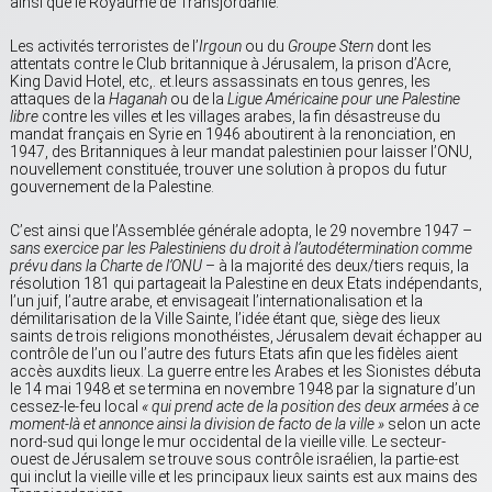
ainsi que le Royaume de Transjordanie.
Les activités terroristes de l’
Irgoun
ou du
Groupe Stern
dont les
attentats contre le Club britannique à Jérusalem, la prison d’Acre,
King David Hotel, etc,.
et.leurs
assassinats en tous genres, les
attaques de la
Haganah
ou de la
Ligue Américaine pour une Palestine
libre
contre les villes et les villages arabes, la fin désastreuse du
mandat français en Syrie en 1946 aboutirent à la renonciation, en
1947, des Britanniques à leur mandat palestinien pour laisser l’ONU,
nouvellement constituée, trouver une solution à propos du futur
gouvernement de la Palestine.
C’est ainsi que l’Assemblée générale adopta, le 29 novembre 1947 –
sans exercice par les Palestiniens du droit à l’autodétermination comme
prévu dans la Charte de l’ONU
– à la majorité des deux/tiers requis, la
résolution 181 qui partageait la Palestine en deux Etats indépendants,
l’un juif, l’autre arabe, et envisageait l’internationalisation et la
démilitarisation de la Ville Sainte, l’idée étant que, siège des lieux
saints de trois religions monothéistes, Jérusalem devait échapper au
contrôle de l’un ou l’autre des futurs Etats afin que les fidèles aient
accès auxdits lieux. La guerre entre les Arabes et les Sionistes débuta
le 14 mai 1948 et se termina en novembre 1948 par la signature d’un
cessez-le-feu local
« qui prend acte de la position des deux armées à ce
moment-là et annonce ainsi la division de facto de la ville »
selon un acte
nord-sud qui longe le mur occidental de la vieille ville. Le secteur-
ouest de Jérusalem se trouve sous contrôle israélien, la partie-est
qui inclut la vieille ville et les principaux lieux saints est aux mains des