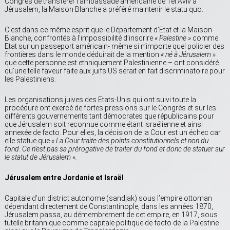
Congrès de transférer l’ambassade américaine de Tel Aviv à
Jérusalem, la Maison Blanche a préféré maintenir le statu quo.
C’est dans ce même esprit que le Département d’Etat et la Maison
Blanche, confrontés à l’impossibilité d’inscrire
« Palestine »
comme
Etat sur un passeport américain- même si n’importe quel policier des
frontières dans le monde déduirait de la mention
« né à Jérusalem »
que cette personne est ethniquement Palestinienne – ont considéré
qu’une telle faveur faite aux juifs US serait en fait discriminatoire pour
les Palestiniens.
Les organisations juives des Etats-Unis qui ont suivi toute la
procédure ont exercé de fortes pressions sur le Congrès et sur les
différents gouvernements tant démocrates que républicains pour
que Jérusalem soit reconnue comme étant israélienne et ainsi
annexée de facto. Pour elles, la décision de la Cour est un échec car
elle statue que
« La Cour traite des points constitutionnels et non du
fond. Ce n’est pas sa prérogative de traiter du fond et donc de statuer sur
le statut de Jérusalem ».
Jérusalem entre Jordanie et Israël
Capitale d’un district autonome (sandjak) sous l’empire ottoman
dépendant directement de Constantinople, dans les années 1870,
Jérusalem passa, au démembrement de cet empire, en 1917, sous
tutelle britannique comme capitale politique de facto de la Palestine