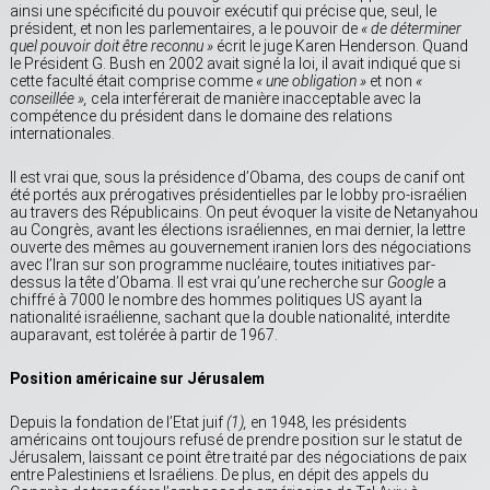
ainsi une spécificité du pouvoir exécutif qui précise que, seul, le
président, et non les parlementaires, a le pouvoir de
« de déterminer
quel pouvoir doit être reconnu »
écrit le juge Karen Henderson. Quand
le Président G. Bush en 2002 avait signé la loi, il avait indiqué que si
cette faculté était comprise comme
« une obligation »
et non
«
conseillée »,
cela interférerait de manière inacceptable avec la
compétence du président dans le domaine des relations
internationales.
Il est vrai que, sous la présidence d’Obama, des coups de canif ont
été portés aux prérogatives présidentielles par le lobby pro-israélien
au travers des Républicains. On peut évoquer la visite de Netanyahou
au Congrès, avant les élections israéliennes, en mai dernier, la lettre
ouverte des mêmes au gouvernement iranien lors des négociations
avec l’Iran sur son programme nucléaire, toutes initiatives par-
dessus la tête d’Obama. Il est vrai qu’une recherche sur
Google
a
chiffré à 7000 le nombre des hommes politiques US ayant la
nationalité israélienne, sachant que la double nationalité, interdite
auparavant, est tolérée à partir de 1967.
Position américaine sur Jérusalem
Depuis la fondation de l’Etat juif
(1),
en 1948, les présidents
américains ont toujours refusé de prendre position sur le statut de
Jérusalem, laissant ce point être traité par des négociations de paix
entre Palestiniens et Israéliens. De plus, en dépit des appels du