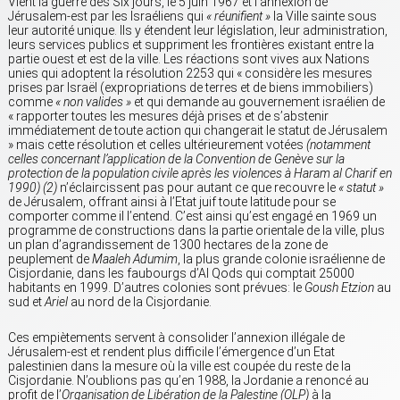
Vient la guerre des Six jours, le 5 juin 1967 et l’annexion de
Jérusalem-est par les Israéliens qui
« réunifient »
la Ville sainte sous
leur autorité unique. Ils y étendent leur législation, leur administration,
leurs services publics et suppriment les frontières existant entre la
partie ouest et est de la ville. Les réactions sont vives aux Nations
unies qui adoptent la résolution 2253 qui « considère les mesures
prises par Israël (expropriations de terres et de biens immobiliers)
comme
« non valides »
et qui demande au gouvernement israélien de
« rapporter toutes les mesures déjà prises et de s’abstenir
immédiatement de toute action qui changerait le statut de Jérusalem
» mais cette résolution et celles ultérieurement votées
(notamment
celles concernant l’application de la Convention de Genève sur la
protection de la population civile après les violences à Haram al Charif en
1990) (2)
n’éclaircissent pas pour autant ce que recouvre le
« statut »
de Jérusalem, offrant ainsi à l’Etat juif toute latitude pour se
comporter comme il l’entend. C’est ainsi qu’est engagé en 1969 un
programme de constructions dans la partie orientale de la ville, plus
un plan d’agrandissement de 1300 hectares de la zone de
peuplement de
Maaleh Adumim
, la plus grande colonie israélienne de
Cisjordanie, dans les faubourgs d’Al Qods qui comptait 25000
habitants en 1999. D’autres colonies sont prévues: le
Goush Etzion
au
sud et
Ariel
au nord de la Cisjordanie.
Ces empiètements servent à consolider l’annexion illégale de
Jérusalem-est et rendent plus difficile l’émergence d’un Etat
palestinien dans la mesure où la ville est coupée du reste de la
Cisjordanie. N’oublions pas qu’en 1988, la Jordanie a renoncé au
profit de l’
Organisation de Libération de la Palestine (OLP)
à la