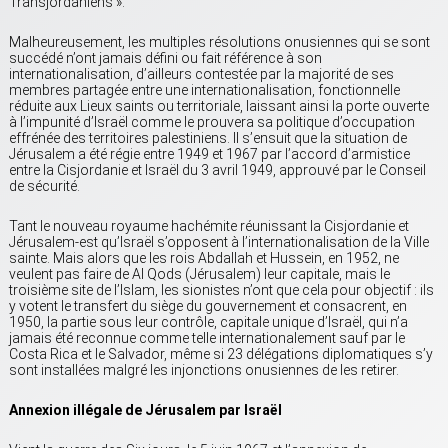
Transjordaniens ».
Malheureusement, les multiples résolutions onusiennes qui se sont
succédé n’ont jamais défini ou fait référence à son
internationalisation, d’ailleurs contestée par la majorité de ses
membres partagée entre une internationalisation, fonctionnelle
réduite aux Lieux saints ou territoriale, laissant ainsi la porte ouverte
à l’impunité d’Israël comme le prouvera sa politique d’occupation
effrénée des territoires palestiniens. Il s’ensuit que la situation de
Jérusalem a été régie entre 1949 et 1967 par l’accord d’armistice
entre la Cisjordanie et Israël du 3 avril 1949, approuvé par le Conseil
de sécurité.
Tant le nouveau royaume hachémite réunissant la Cisjordanie et
Jérusalem-est qu’Israël s’opposent à l’internationalisation de la Ville
sainte. Mais alors que les rois Abdallah et Hussein, en 1952, ne
veulent pas faire de Al Qods (Jérusalem) leur capitale, mais le
troisième site de l’Islam, les sionistes n’ont que cela pour objectif : ils
y votent le transfert du siège du gouvernement et consacrent, en
1950, la partie sous leur contrôle, capitale unique d’Israël, qui n’a
jamais été reconnue comme telle internationalement sauf par le
Costa Rica et le Salvador, même si 23 délégations diplomatiques s’y
sont installées malgré les injonctions onusiennes de les retirer.
Annexion illégale de Jérusalem par Israël