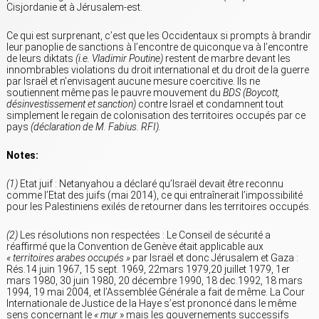
Cisjordanie et à Jérusalem-est.
Ce qui est surprenant, c’est que les Occidentaux si prompts à brandir
leur panoplie de sanctions à l’encontre de quiconque va à l’encontre
de leurs diktats
(i.e. Vladimir Poutine)
restent de marbre devant les
innombrables violations du droit international et du droit de la guerre
par Israël et n’envisagent aucune mesure coercitive. Ils ne
soutiennent même pas le pauvre mouvement du
BDS (Boycott,
désinvestissement et sanction)
contre Israël et condamnent tout
simplement le regain de colonisation des territoires occupés par ce
pays
(déclaration de M. Fabius. RFI).
Notes:
(1)
Etat juif : Netanyahou a déclaré qu’Israël devait être reconnu
comme l’Etat des juifs (mai 2014), ce qui entraînerait l’impossibilité
pour les Palestiniens exilés de retourner dans les territoires occupés.
(2)
Les résolutions non respectées : Le Conseil de sécurité a
réaffirmé que la Convention de Genève était applicable aux
« territoires arabes occupés »
par Israël et donc Jérusalem et Gaza :
Rés.14 juin 1967, 15 sept. 1969, 22mars 1979,20 juillet 1979, 1er
mars 1980, 30 juin 1980, 20 décembre 1990, 18
dec.1992
, 18 mars
1994, 19 mai 2004, et l’Assemblée Générale a fait de même. La Cour
Internationale de Justice de la Haye s’est prononcé dans le même
sens concernant le
« mur
» mais les gouvernements successifs