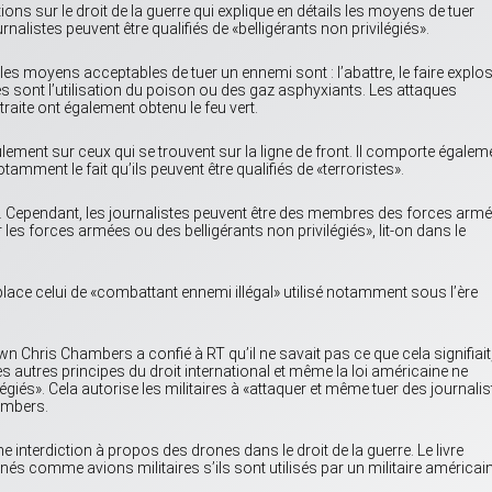
ons sur le droit de la guerre qui explique en détails les moyens de tuer
rnalistes peuvent être qualifiés de «belligérants non privilégiés».
es moyens acceptables de tuer un ennemi sont : l’abattre, le faire explo
 sont l’utilisation du poison ou des gaz asphyxiants. Les attaques
raite ont également obtenu le feu vert.
lement sur ceux qui se trouvent sur la ligne de front. Il comporte égalem
otamment le fait qu’ils peuvent être qualifiés de «terroristes».
ils. Cependant, les journalistes peuvent être des membres des forces armé
 forces armées ou des belligérants non privilégiés», lit-on dans le
place celui de «combattant ennemi illégal» utilisé notamment sous l’ère
 Chris Chambers a confié à RT qu’il ne savait pas ce que cela signifiait
es autres principes du droit international et même la loi américaine ne
égiés». Cela autorise les militaires à «attaquer et même tuer des journalis
hambers.
e interdiction à propos des drones dans le droit de la guerre. Le livre
nés comme avions militaires s’ils sont utilisés par un militaire américain