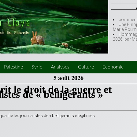
comment l
Une Europ
Maria Poumi
Hommage à
2026, par M
Palestine
Syrie
Analyses
Culture
Economie
5 août 2026
it le droit de la guerre et
listes de « belligérants »
qualifie les journalistes de « belligérants » légitimes