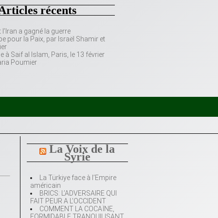
Articles récents
’Iran a gagné la guerre
e pour la Paix, par Israël Shamir et
er
 Saif al Islam, Paris, le 13 février
aria Poumier
La Voix de la
Syrie
La Türkiye face à l’Empire
américain
BRICS: L’ADVERSAIRE QUI
FAIT PEUR A L’OCCIDENT
COMMENT LA COCAÏNE,
FORMIDABLE TRANQUILISANT