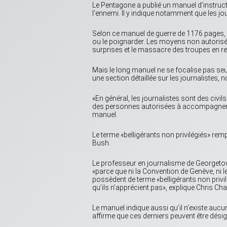
Le Pentagone a publié un manuel d’instructi
l’ennemi. Il y indique notamment que les jou
Selon ce manuel de guerre de 1176 pages, l
ou le poignarder. Les moyens non autorisés
surprises et le massacre des troupes en ret
Mais le long manuel ne se focalise pas seu
une section détaillée sur les journalistes, n
«En général, les journalistes sont des civ
des personnes autorisées à accompagner les
manuel.
Le terme «belligérants non privilégiés» rem
Bush.
Le professeur en journalisme de Georgetown
«parce que ni la Convention de Genève, ni l
possèdent de terme «belligérants non privil
qu’ils n’apprécient pas», explique Chris C
Le manuel indique aussi qu’il n’existe aucun
affirme que ces derniers peuvent être désig