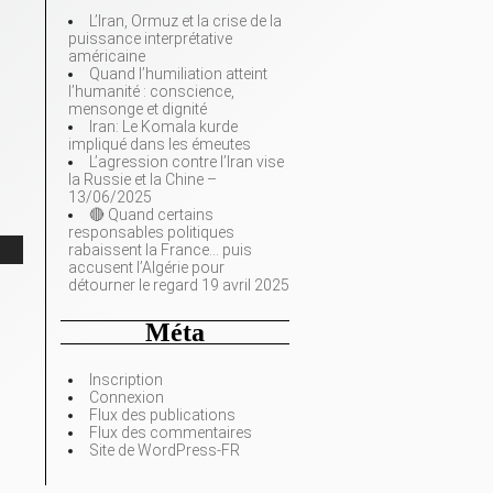
i
L’Iran, Ormuz et la crise de la
puissance interprétative
américaine
Quand l’humiliation atteint
l’humanité : conscience,
mensonge et dignité
Iran: Le Komala kurde
impliqué dans les émeutes
L’agression contre l’Iran vise
la Russie et la Chine –
13/06/2025
🔴 Quand certains
responsables politiques
rabaissent la France… puis
accusent l’Algérie pour
détourner le regard 19 avril 2025
Méta
Inscription
Connexion
Flux des publications
Flux des commentaires
Site de WordPress-FR