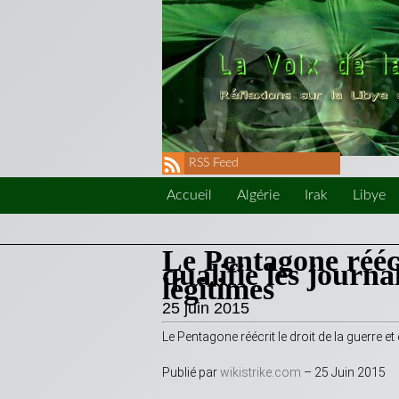
RSS Feed
Accueil
Algérie
Irak
Libye
Le Pentagone réécr
qualifie les journa
légitimes
25 juin 2015
Le Pentagone réécrit le droit de la guerre et 
Publié par
wikistrike.com
– 25 Juin 2015