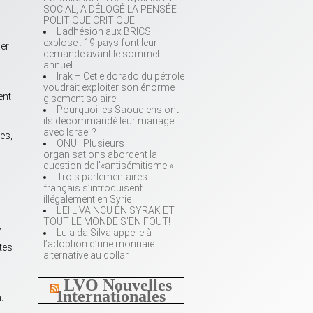
SOCIAL, A DÉLOGÉ LA PENSÉE
POLITIQUE CRITIQUE!
L’adhésion aux BRICS
explose : 19 pays font leur
ser
demande avant le sommet
annuel
Irak – Cet eldorado du pétrole
voudrait exploiter son énorme
ent
gisement solaire
Pourquoi les Saoudiens ont-
ils décommandé leur mariage
avec Israël ?
es,
ONU : Plusieurs
organisations abordent la
question de l’«antisémitisme »
Trois parlementaires
français s’introduisent
illégalement en Syrie
L’EIIL VAINCU EN SYRAK ET
TOUT LE MONDE S’EN FOUT!
,
Lula da Silva appelle à
l’adoption d’une monnaie
tes
alternative au dollar
LVO Nouvelles
Internationales
.