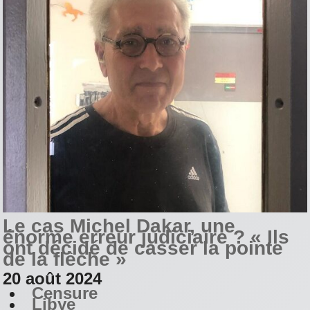
Le cas Michel Dakar, une
énorme erreur judiciaire ? « Ils
ont décidé de casser la pointe
de la flèche »
20 août 2024
Censure
Libye