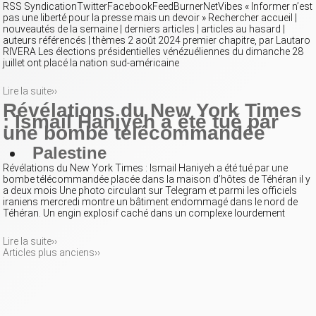
RSS SyndicationTwitterFacebookFeedBurnerNetVibes « Informer n’est
pas une liberté pour la presse mais un devoir » Rechercher accueil |
nouveautés de la semaine | derniers articles | articles au hasard |
auteurs référencés | thèmes 2 août 2024 premier chapitre, par Lautaro
RIVERA Les élections présidentielles vénézuéliennes du dimanche 28
juillet ont placé la nation sud-américaine
Lire la suite››
Révélations du New York Times
: Ismail Haniyeh a été tué par
une bombe télécommandée
Palestine
Révélations du New York Times : Ismail Haniyeh a été tué par une
bombe télécommandée placée dans la maison d’hôtes de Téhéran il y
a deux mois Une photo circulant sur Telegram et parmi les officiels
iraniens mercredi montre un bâtiment endommagé dans le nord de
Téhéran. Un engin explosif caché dans un complexe lourdement
Lire la suite››
Articles plus anciens››