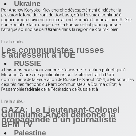
Ukraine
Par Andrew Korybko. Kiev cherche désespérément à relâcher la
pression le long du front du Donbass, où la Russie a continué à
gagner progressivement du terrain cette année et pourrait bientôt être
sur le point de faire une percée. La Russie se bat pour repousser
l’attaque sournoise de l’Ukraine dans la région de Koursk, bien
Lire la suite››
Les communistes russes
s’adressent à l’UE
RUSSIE
« Unissons-nous pour vaincre le fascisme ! » : action patriotique à
Moscou D’après des publications sur le site central du Parti
communiste de la Fédération de Russie Le 8 août 2024, à Moscou, les
députés des factions du Parti communiste à la Douma d’État, à
l’Assemblée fédérale de la Fédération de Russie et à
Lire la suite››
GAZA: Le Lieutenant-Colonel
Guillaume Ancel dénonce la
propagande d’un journaliste
BFM TV
Palestine