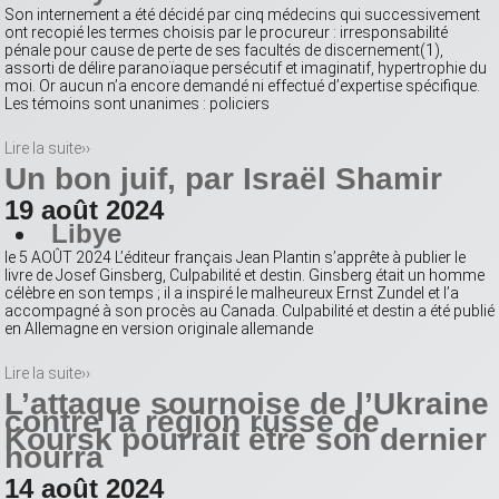
Son internement a été décidé par cinq médecins qui successivement
ont recopié les termes choisis par le procureur : irresponsabilité
pénale pour cause de perte de ses facultés de discernement(1),
assorti de délire paranoïaque persécutif et imaginatif, hypertrophie du
moi. Or aucun n’a encore demandé ni effectué d’expertise spécifique.
Les témoins sont unanimes : policiers
Lire la suite››
Un bon juif, par Israël Shamir
19 août 2024
Libye
le 5 AOÛT 2024 L’éditeur français Jean Plantin s’apprête à publier le
livre de Josef Ginsberg, Culpabilité et destin. Ginsberg était un homme
célèbre en son temps ; il a inspiré le malheureux Ernst Zundel et l’a
accompagné à son procès au Canada. Culpabilité et destin a été publié
en Allemagne en version originale allemande
Lire la suite››
L’attaque sournoise de l’Ukraine
contre la région russe de
Koursk pourrait être son dernier
hourra
14 août 2024