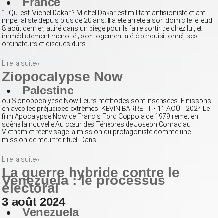
France
1. Qui est Michel Dakar ? Michel Dakar est militant antisioniste et anti-
impérialiste depuis plus de 20 ans. Il a été arrêté à son domicile le jeudi
8 août dernier, attiré dans un piège pour le faire sortir de chez lui, et
immédiatement menotté ; son logement a été perquisitionné, ses
ordinateurs et disques durs
Lire la suite››
Ziopocalypse Now
Palestine
ou Sionopocalypse Now Leurs méthodes sont insensées. Finissons-
en avec les préjudices extrêmes. KEVIN BARRETT • 11 AOÛT 2024 Le
film Apocalypse Now de Francis Ford Coppola de 1979 remet en
scène la nouvelle Au cœur des Ténèbres de Joseph Conrad au
Vietnam et réenvisage la mission du protagoniste comme une
mission de meurtre rituel. Dans
Lire la suite››
La guerre hybride contre le
Venezuela : le processus
électoral
3 août 2024
Venezuela