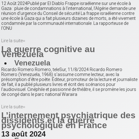
12 Août 2024Publié par El Diablo Frappe israélienne sur une école à
Gaza : pluie de condamnations à l’international, l’Algérie demande une
réunion d’urgence du Conseil de sécurité La frappe israélienne contre
une école à Gaza qui a fait plusieurs dizaines de morts, a été vivement
condamnée par la communauté internationale. La rapporteuse de
l’ONU
Lire la suite››
La guerre cognitive au
Venezuela
Venezuela
Ricardo Romero Romero, teleSur, 11/8/2024 Ricardo Romero
Romero (Venezuela, 1968) s’assume comme lecteur, avec la
présomption d’être poète. Éditeur, promoteur de la lecture et journaliste
de fait, il a publié plusieurs livres et écrit des scénarios pour
l’audiovisuel. Cinéphile et passionné de théâtre, il se promène les jours
de congé dans le parc national Waraira
Lire la suite››
L’internement psychiatrique des
dissidents et la guerre
psychologique en France
13 août 2024