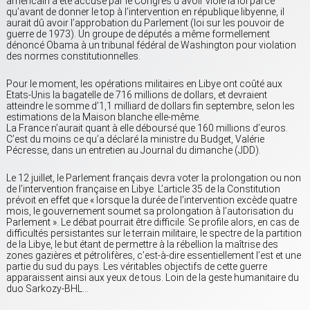
américain a été accusé par le Congrès d’avoir violé la loi parce
qu’avant de donner le top à l’intervention en république libyenne, il
aurait dû avoir l’approbation du Parlement (loi sur les pouvoir de
guerre de 1973). Un groupe de députés a même formellement
dénoncé Obama à un tribunal fédéral de Washington pour violation
des normes constitutionnelles.
Pour le moment, les opérations militaires en Libye ont coûté aux
Etats-Unis la bagatelle de 716 millions de dollars, et devraient
atteindre le somme d’1,1 milliard de dollars fin septembre, selon les
estimations de la Maison blanche elle-même.
La France n’aurait quant à elle déboursé que 160 millions d’euros.
C’est du moins ce qu’a déclaré la ministre du Budget, Valérie
Pécresse, dans un entretien au Journal du dimanche (JDD).
Le 12 juillet, le Parlement français devra voter la prolongation ou non
de l’intervention française en Libye. L’article 35 de la Constitution
prévoit en effet que « lorsque la durée de l’intervention excède quatre
mois, le gouvernement soumet sa prolongation à l’autorisation du
Parlement ». Le débat pourrait être difficile. Se profile alors, en cas de
difficultés persistantes sur le terrain militaire, le spectre de la partition
de la Libye, le but étant de permettre à la rébellion la maîtrise des
zones gazières et pétrolifères, c’est-à-dire essentiellement l’est et une
partie du sud du pays. Les véritables objectifs de cette guerre
apparaissent ainsi aux yeux de tous. Loin de la geste humanitaire du
duo Sarkozy-BHL…