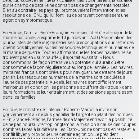
début du soulèvement de la « coalition des volontaires », la situation
sur le champ de bataille ne connaît pas de changements notables.
Bien au contraire, les pays qui promouvaient l’intervention et les
résolutions de l’ONU qui lui font lieu de paravent connaissent une
agitation symptomatique.
En France, l’amiral Pierre-François Forissier, chef d’état-major de la
marine nationale, a exprimé le 10 juin devant l’AJD (Association des
journalistes de défense) de sérieuses préoccupations sur l’effet des
opérations libyennes sur les ressources techniques et humaines de
la marine de guerre. Tout en affirmant que les forces navales ne se
trouvent pas en « surchauffe », il ajoutait aussitôt : « Nous
consommons de façon intensive un potentiel qui aurait dû être
consommé de façon régulière tout au long de l’année ». Les navires
militaires français sont prévus pour naviguer une centaine de jours
par an. Les ressources humaines de la marine sont calculées à
l’aune de ces potentiels. Au-delà, les navires sont difficilement
maintenus en condition, les personnels souffrent de « trous » dans
leurs formations et leur entraînement, et des tensions apparaissent
dans les familles.
En Italie, le ministre de l’intérieur Roberto Maroni a invité son
gouvernement à « ne plus gaspiller de l’argent en jetant des bombes
». En Grande-Bretagne, l’armée de sa Majesté entrevoit la possibilité
de ne pas poursuivre trop longtemps la mission à cause des coupes
sombres faites à la défense. Les États-Unis ne sont pas en reste et le
conflit libyen y provoque une certaine agitation. Le président