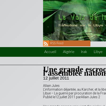
RSS Feed
Accueil
Algérie
Irak
Libye
Une grande escroqu
l’assemblée nation
12 juillet 2011
Allain Jules
L’information déjantée, au Kärcher, et la l
Libye – La guerre par procuration de la Fra
Publié le12 juillet 2011 parAllain Jules 2