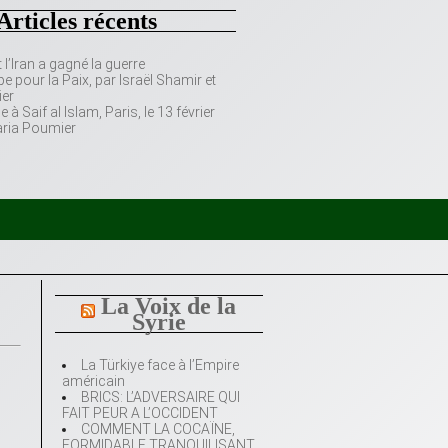
Articles récents
’Iran a gagné la guerre
e pour la Paix, par Israël Shamir et
er
 Saif al Islam, Paris, le 13 février
aria Poumier
La Voix de la
Syrie
La Türkiye face à l’Empire
américain
BRICS: L’ADVERSAIRE QUI
FAIT PEUR A L’OCCIDENT
COMMENT LA COCAÏNE,
FORMIDABLE TRANQUILISANT