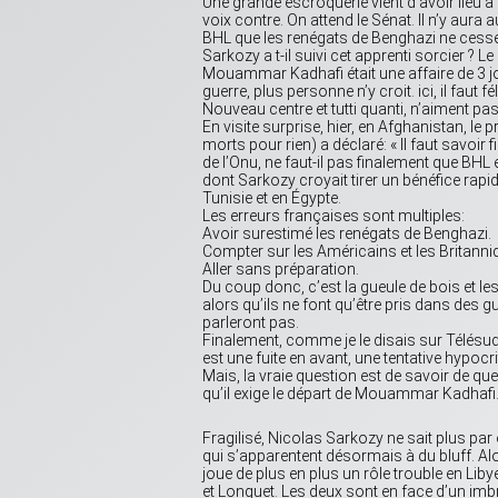
Une grande escroquerie vient d’avoir lieu à
voix contre. On attend le Sénat. Il n’y aura 
BHL que les renégats de Benghazi ne cessen
Sarkozy a t-il suivi cet apprenti sorcier ? 
Mouammar Kadhafi était une affaire de 3 jou
guerre, plus personne n’y croit. ici, il faut
Nouveau centre et tutti quanti, n’aiment pa
En visite surprise, hier, en Afghanistan, le
morts pour rien) a déclaré: « Il faut savoir f
de l’Onu, ne faut-il pas finalement que BH
dont Sarkozy croyait tirer un bénéfice rapi
Tunisie et en Égypte.
Les erreurs françaises sont multiples:
Avoir surestimé les renégats de Benghazi.
Compter sur les Américains et les Britanni
Aller sans préparation.
Du coup donc, c’est la gueule de bois et le
alors qu’ils ne font qu’être pris dans des 
parleront pas.
Finalement, comme je le disais sur Télésud, 
est une fuite en avant, une tentative hypocri
Mais, la vraie question est de savoir de que
qu’il exige le départ de Mouammar Kadhafi
Fragilisé, Nicolas Sarkozy ne sait plus pa
qui s’apparentent désormais à du bluff. Al
joue de plus en plus un rôle trouble en Li
et Longuet. Les deux sont en face d’un imbr