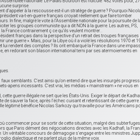
 l’Assemblée nationale. Le Palais Bourbon est ridicule. 482 votes pour, 27
aucune surprise.
t d’appeler à la rescousse est-il un stratège de guerre ? Pourquoi Nicol
Le président va-t-en-guerre français croyait réellement que faire tomber
rs. In fine, malgré le vote à l’Assemblée nationale pour la poursuite de l
 féliciter les groupes communiste qui a dit NON à la guerre. Les autres, PS,
s la France contrairement ç ce qu’ils veulent montrer…
 président français dans la perspective d’un retrait des troupes françaises
inir une guerre ». Mais, pour la Libye où il a violé les résolutions 1970 et 
L et lui rendent des comptes ? Ils ont embarqué la France dans une impas
de, en redorant son blason international terni par ses atermoiements en
ques.
s faux semblants. C’est ainsi qu’on entend dire que les insurgés progress
guets-apens incessants. C’est vrai, les médias « mainstream » ne vous en
cette guerre illégale ne sert que les États-Unis. Exiger le départ de Kadha
te de sauver la face, après l’échec cuisant et retentissant de cette guerre.
lle légitimé bénéficie Nicolas Sarkozy qui travaille pour les Américains p
.
r où commencer pour se sortir de cette situation, malgré des subterfuges
ors que Paris dément des négociations directes avec les Kadhafi, la Fra
bye. Un véritable concours de démagogie s’engage entre les ministres Jup
oglio dialectique et ne parlent plus de la même voix.