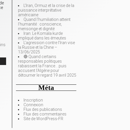
 de
L’Iran, Ormuz et la crise de la
ce
puissance interprétative
américaine
Quand l’humiliation atteint
l’humanité : conscience,
mensonge et dignité
Iran: Le Komala kurde
impliqué dans les émeutes
L’agression contre l’Iran vise
ains
la Russie et la Chine –
13/06/2025
🔴 Quand certains
responsables politiques
rabaissent la France… puis
accusent l’Algérie pour
détourner le regard 19 avril 2025
Méta
Inscription
Connexion
Flux des publications
Flux des commentaires
Site de WordPress-FR