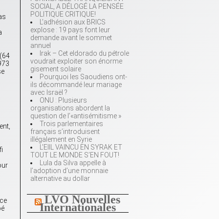
SOCIAL, A DÉLOGÉ LA PENSÉE
POLITIQUE CRITIQUE!
as
L’adhésion aux BRICS
explose : 19 pays font leur
a
demande avant le sommet
annuel
Irak – Cet eldorado du pétrole
 (64
voudrait exploiter son énorme
1973
gisement solaire
se
Pourquoi les Saoudiens ont-
ils décommandé leur mariage
avec Israël ?
ONU : Plusieurs
organisations abordent la
question de l’«antisémitisme »
Trois parlementaires
ent,
français s’introduisent
illégalement en Syrie
L’EIIL VAINCU EN SYRAK ET
fi
TOUT LE MONDE S’EN FOUT!
Lula da Silva appelle à
our
l’adoption d’une monnaie
alternative au dollar
LVO Nouvelles
nce
Internationales
pé