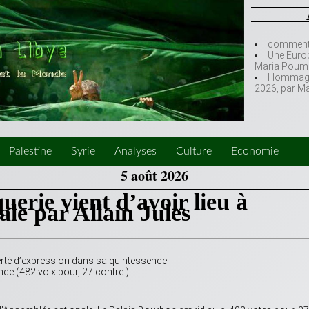
comment l
Une Europ
Maria Poumi
Hommage à
2026, par M
Palestine
Syrie
Analyses
Culture
Economie
5 août 2026
erie vient d’avoir lieu à
ale par Allain Jules
iberté d’expression dans sa quintessence
nce (482 voix pour, 27 contre )