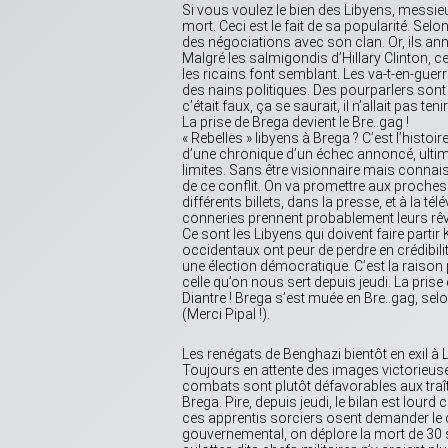
Si vous voulez le bien des Libyens, messi
mort. Ceci est le fait de sa popularité. Se
des négociations avec son clan. Or, ils an
Malgré les salmigondis d’Hillary Clinton, c
les ricains font semblant. Les va-t-en-gu
des nains politiques. Des pourparlers sont la
c’était faux, ça se saurait, il n’allait pas te
La prise de Brega devient le Bre..gag !
« Rebelles » libyens à Brega ? C’est l’hi
d’une chronique d’un échec annoncé, ultim
limites. Sans être visionnaire mais connaiss
de ce conflit. On va promettre aux proches d
différents billets, dans la presse, et à la t
conneries prennent probablement leurs rêve
Ce sont les Libyens qui doivent faire partir 
occidentaux ont peur de perdre en crédibil
une élection démocratique. C’est la raison
celle qu’on nous sert depuis jeudi. La prise
Diantre ! Brega s’est muée en Bre..gag, selon
(Merci Pipal !).
Les renégats de Benghazi bientôt en exil 
Toujours en attente des images victorieuse
combats sont plutôt défavorables aux traît
Brega. Pire, depuis jeudi, le bilan est lourd
ces apprentis sorciers osent demander le dé
gouvernemental, on déplore la mort de 30 