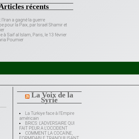
Articles récents
’Iran a gagné la guerre
e pour la Paix, par Israël Shamir et
er
 Saif al Islam, Paris, le 13 février
aria Poumier
La Voix de la
Syrie
La Türkiye face à l’Empire
américain
BRICS: L’ADVERSAIRE QUI
FAIT PEUR A L’OCCIDENT
COMMENT LA COCAÏNE,
FORMIDABLE TRANQUILISANT