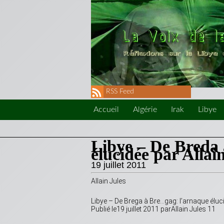
RSS Feed
Accueil
Algérie
Irak
Libye
Libye – De Breda 
élucidée par Allai
19 juillet 2011
Allain Jules
Libye – De Brega à Bre…gag: l’arnaque éluc
Publié le19 juillet 2011 parAllain Jules 11