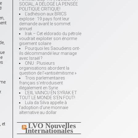
e
SOCIAL, A DÉLOGÉ LA PENSÉE
é
POLITIQUE CRITIQUE!
L’adhésion aux BRICS
en,
explose : 19 pays font leur
ment
demande avant le sommet
annuel
Irak – Cet eldorado du pétrole
voudrait exploiter son énorme
de,
gisement solaire
Pourquoi les Saoudiens ont-
sue
ils décommandé leur mariage
de
avec Israël ?
es
ONU : Plusieurs
organisations abordent la
question de l’«antisémitisme »
Trois parlementaires
mme
français s’introduisent
illégalement en Syrie
r.
L’EIIL VAINCU EN SYRAK ET
TOUT LE MONDE S’EN FOUT!
Lula da Silva appelle à
l’adoption d’une monnaie
alternative au dollar
 et
LVO Nouvelles
Internationales