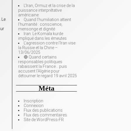
L’Iran, Ormuz et la crise de la
puissance interprétative
américaine
. Le
Quand l’humiliation atteint
l’humanité : conscience,
our
mensonge et dignité
Iran: Le Komala kurde
impliqué dans les émeutes
L’agression contre l’Iran vise
la Russie et la Chine –
13/06/2025
🔴 Quand certains
responsables politiques
rabaissent la France… puis
accusent l’Algérie pour
détourner le regard 19 avril 2025
Méta
Inscription
Connexion
Flux des publications
Flux des commentaires
Site de WordPress-FR