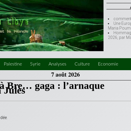
comment l
Une Europ
Maria Poumi
Hommage à
2026, par M
Palestine
Syrie
Analyses
Culture
Economie
7 août 2026
à Bre… gaga : l’arnaque
n Jules
idée.