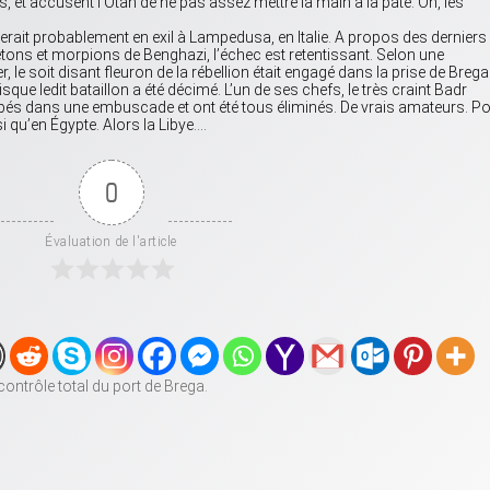
us, et accusent l’Otan de ne pas assez mettre la main à la pâte. Oh, les
erait probablement en exil à Lampedusa, en Italie. A propos des derniers
etons et morpions de Benghazi, l’échec est retentissant. Selon une
er, le soit disant fleuron de la rébellion était engagé dans la prise de Brega
sque ledit bataillon a été décimé. L’un de ses chefs, le très craint Badr
és dans une embuscade et ont été tous éliminés. De vrais amateurs. P
i qu’en Égypte. Alors la Libye….
0
Évaluation de l'article
contrôle total du port de Brega.