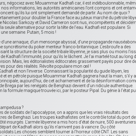
eurs, négociez avec Mouammar Kadhafi car, il est indéboulonnable, mêm
lon nos informations, les autorités américaines l’ont compris et ont entam
noncent qu’ils lui ont simplement demandé de partir. Au nom de quoi ?
ertainement pour doubler la France face au juteux marché du pétrole liby
erre Nicolas Sarkozy et David Cameron sont nus, incompétents et décidé
 seule alternative pour sortir la tête de l’eau. Kadhafi est populaire. Si
nir une semaine. Putain, 5 mois !
stoire d’une arnaque, d’un mensonge abyssal, d’une propagande nauséabon
e syncrétisme du poker menteur franco-britannique. L’esbroufe a des
ant la structure de la société tribale libyenne, je sais plus ou moins l’is
e Kadhafi l’immunité, pour qu’ils le lâchent. Je l’ai martelé tout au long 
élévision. Mais, les éditorialistes éditocrates grassement payés pour dire d
s pour des réalités. Révolte populaire mon œil !
Kadhafi et non l’inverse. Connaissant la popularité du guide libyen, les
ité et en pétrole puisque Mouammar Kadhafi gagnera haut la main, s’il y a
 principale, aujourd’hui, de cet acharnement et de la désinformation co
 de Brega par les renégats de Benghazi devient d’un ridicule authentique.
 la formule magique trouvée ici, par le posteur Pipal. Du génie à l’état pu
à Lampedusa ?
s de soldats de l’apocalypse, on a appris que les vrais résultats des
res de Benghazi. Les troupes kadhafistes ont le contrôle total du port de
 côté insurgés. L’armée libyenne a mis hors d’état de nuire, 500 aventuriers,
part de Kadhafi alors qu’ils n’arrivent pas à vaincre. Du côté
soldats.Les choses semblent tourner à l’horreur côté CNT. Les sans