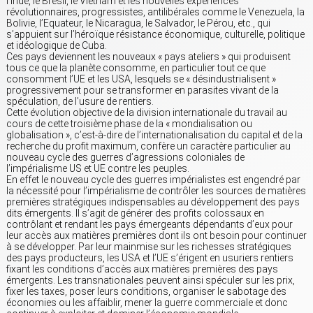
l’Inde, le Brésil, le Vietnam et les nouvelles expériences
révolutionnaires, progressistes, antilibérales comme le Venezuela, la
Bolivie, l’Equateur, le Nicaragua, le Salvador, le Pérou, etc., qui
s’appuient sur l’héroïque résistance économique, culturelle, politique
et idéologique de Cuba.
Ces pays deviennent les nouveaux « pays ateliers » qui produisent
tous ce que la planète consomme, en particulier tout ce que
consomment l’UE et les USA, lesquels se « désindustrialisent »
progressivement pour se transformer en parasites vivant de la
spéculation, de l’usure de rentiers.
Cette évolution objective de la division internationale du travail au
cours de cette troisième phase de la « mondialisation ou
globalisation », c’est-à-dire de l’internationalisation du capital et de la
recherche du profit maximum, confère un caractère particulier au
nouveau cycle des guerres d’agressions coloniales de
l’impérialisme US et UE contre les peuples.
En effet le nouveau cycle des guerres impérialistes est engendré par
la nécessité pour l’impérialisme de contrôler les sources de matières
premières stratégiques indispensables au développement des pays
dits émergents. Il s’agit de générer des profits colossaux en
contrôlant et rendant les pays émergeants dépendants d’eux pour
leur accès aux matières premières dont ils ont besoin pour continuer
à se développer. Par leur mainmise sur les richesses stratégiques
des pays producteurs, les USA et l’UE s’érigent en usuriers rentiers
fixant les conditions d’accès aux matières premières des pays
émergents. Les transnationales peuvent ainsi spéculer sur les prix,
fixer les taxes, poser leurs conditions, organiser le sabotage des
économies ou les affaiblir, mener la guerre commerciale et donc