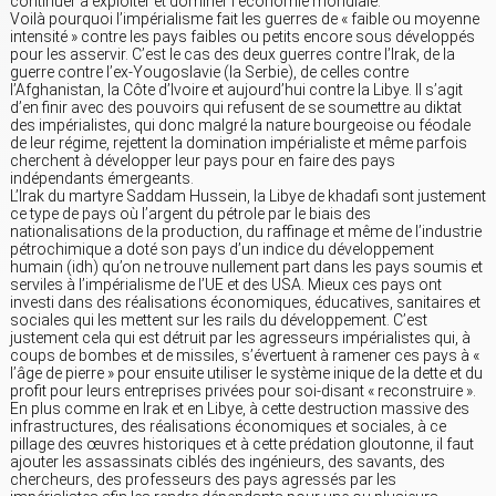
continuer à exploiter et dominer l’économie mondiale.
Voilà pourquoi l’impérialisme fait les guerres de « faible ou moyenne
intensité » contre les pays faibles ou petits encore sous développés
pour les asservir. C’est le cas des deux guerres contre l’Irak, de la
guerre contre l’ex-Yougoslavie (la Serbie), de celles contre
l’Afghanistan, la Côte d’Ivoire et aujourd’hui contre la Libye. Il s’agit
d’en finir avec des pouvoirs qui refusent de se soumettre au diktat
des impérialistes, qui donc malgré la nature bourgeoise ou féodale
de leur régime, rejettent la domination impérialiste et même parfois
cherchent à développer leur pays pour en faire des pays
indépendants émergeants.
L’Irak du martyre Saddam Hussein, la Libye de khadafi sont justement
ce type de pays où l’argent du pétrole par le biais des
nationalisations de la production, du raffinage et même de l’industrie
pétrochimique a doté son pays d’un indice du développement
humain (idh) qu’on ne trouve nullement part dans les pays soumis et
serviles à l’impérialisme de l’UE et des USA. Mieux ces pays ont
investi dans des réalisations économiques, éducatives, sanitaires et
sociales qui les mettent sur les rails du développement. C’est
justement cela qui est détruit par les agresseurs impérialistes qui, à
coups de bombes et de missiles, s’évertuent à ramener ces pays à «
l’âge de pierre » pour ensuite utiliser le système inique de la dette et du
profit pour leurs entreprises privées pour soi-disant « reconstruire ».
En plus comme en Irak et en Libye, à cette destruction massive des
infrastructures, des réalisations économiques et sociales, à ce
pillage des œuvres historiques et à cette prédation gloutonne, il faut
ajouter les assassinats ciblés des ingénieurs, des savants, des
chercheurs, des professeurs des pays agressés par les