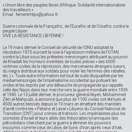
« Union libre des peuples libres d’Afrique. Solidarité internationaliste
des travailleurs »
Email : fernentmtps@yahoo.fr
Guerre coloniale de la Françafric, de l’Eurafric et de l’Usafric contre le
peuple Libyen :
VIVE LA RESISTANCE LIBYENNE !
Le 19 mars dernier le Conseil de sécurité de l’ONU adoptait la
résolution 1973 ouvrant la voie à l’agression militaire de l’OTAN
contre la Libye sous les prétextes mensongers attribuant au pouvoir
de Khadafi les horreurs inventées de toutes pièces « des 6000
victimes civiles de la répression, des mercenaires étrangers tueurs,
du viagra distribué aux soldats pour violer les femmes des rebelles…
etc.) ». Toute autre information est tout de suite disqualifiée par les
médiamensonges de l’impérialisme occidental qui polluent les
ondes et les esprits par une débauche de propagande qui rappelle
celle des Nazis dans leur marche vers la guerre mondiale entre 1939
et 1945. Le 13 juillet dernier, le procureur général libyen, Mohammed
Zikri al-Mahjoubi, a annoncé que plus de 1100 civiles ont été tués et
4500 autres blessés depuis le 19 mars en émettant des mandats
d’arrêt contre les « Pétains et Laval » Libyens du Conseil National de
Transition (CNT) pour crimes et trahison. Les impérialistes plus les
sionistes d’Israël et leurs alliés des théocraties tyranniques des
pétrodollars cherchent par la guerre à éliminer les pouvoirs
insoumis comme ceux de Libye, de Syrie, d’Iran après ceux d’Irak,