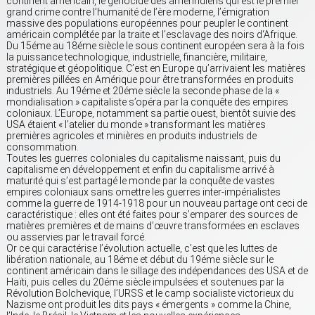
continent américain, le génocide des amérindiens qui est le premier
grand crime contre l’humanité de l’ère moderne, l’émigration
massive des populations européennes pour peupler le continent
américain complétée par la traite et l’esclavage des noirs d‘Afrique.
Du 15éme au 18éme siècle le sous continent européen sera à la fois
la puissance technologique, industrielle, financière, militaire,
stratégique et géopolitique. C’est en Europe qu’arrivaient les matières
premières pillées en Amérique pour être transformées en produits
industriels. Au 19éme et 20éme siècle la seconde phase de la «
mondialisation » capitaliste s’opéra par la conquête des empires
coloniaux. L’Europe, notamment sa partie ouest, bientôt suivie des
USA étaient « l’atelier du monde » transformant les matières
premières agricoles et minières en produits industriels de
consommation.
Toutes les guerres coloniales du capitalisme naissant, puis du
capitalisme en développement et enfin du capitalisme arrivé à
maturité qui s’est partagé le monde par la conquête de vastes
empires coloniaux sans omettre les guerres inter-impérialistes
comme la guerre de 1914-1918 pour un nouveau partage ont ceci de
caractéristique : elles ont été faites pour s’emparer des sources de
matières premières et de mains d’œuvre transformées en esclaves
ou asservies par le travail forcé.
Or ce qui caractérise l’évolution actuelle, c’est que les luttes de
libération nationale, au 18éme et début du 19éme siècle sur le
continent américain dans le sillage des indépendances des USA et de
Haïti, puis celles du 20éme siècle impulsées et soutenues par la
Révolution Bolchevique, l’URSS et le camp socialiste victorieux du
Nazisme ont produit les dits pays « émergents » comme la Chine,