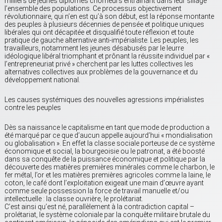
milliers de jeunes diplômés chômeurs entraînant dans leur sillage
l’ensemble des populations. Ce processus objectivement
révolutionnaire, qui n’en est qu’à son début, est la réponse montante
des peuples à plusieurs décennies de pensée et politique uniques
libérales qui ont décapitée et disqualifié toute réflexion et toute
pratique de gauche alternative anti-impérialiste. Les peuples, les
travailleurs, notamment les jeunes désabusés par le leurre
idéologique libéral triomphant et prônant la réussite individuel par «
l’entrepreneuriat privé » cherchent par les luttes collectives les
alternatives collectives aux problèmes de la gouvernance et du
développement national.
Les causes systémiques des nouvelles agressions impérialistes
contre les peuples
Dès sa naissance le capitalisme en tant que mode de production a
été marqué par ce que d’aucun appelle aujourd’hui « mondialisation
ou globalisation ». En effet la classe sociale porteuse de ce système
économique et social, la bourgeoisie ou le patronat, a été boosté
dans sa conquête de la puissance économique et politique par la
découverte des matières premières minérales comme le charbon, le
fer métal, l’or et les matières premières agricoles comme la laine, le
coton, le café dont l’exploitation exigeait une main d’œuvre ayant
comme seule possession la force de travail manuelle et/ou
intellectuelle : la classe ouvrière, le prolétariat.
C’est ainsi qu’est né, parallèlement à la contradiction capital –
prolétariat, le système coloniale par la conquête militaire brutale du