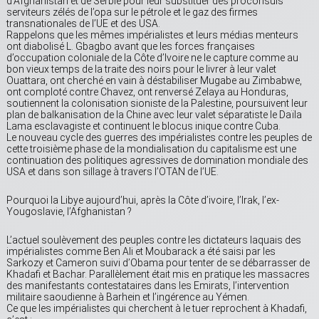
d’Afghanistan et de Serbie pour leur substituer des proconsuls
serviteurs zélés de l’opa sur le pétrole et le gaz des firmes
transnationales de l’UE et des USA.
Rappelons que les mêmes impérialistes et leurs médias menteurs
ont diabolisé L. Gbagbo avant que les forces françaises
d’occupation coloniale de la Côte d’Ivoire ne le capture comme au
bon vieux temps de la traite des noirs pour le livrer à leur valet
Ouattara, ont cherché en vain à déstabiliser Mugabe au Zimbabwe,
ont comploté contre Chavez, ont renversé Zelaya au Honduras,
soutiennent la colonisation sioniste de la Palestine, poursuivent leur
plan de balkanisation de la Chine avec leur valet séparatiste le Daïla
Lama esclavagiste et continuent le blocus inique contre Cuba.
Le nouveau cycle des guerres des impérialistes contre les peuples de
cette troisième phase de la mondialisation du capitalisme est une
continuation des politiques agressives de domination mondiale des
USA et dans son sillage à travers l’OTAN de l’UE.
Pourquoi la Libye aujourd’hui, après la Côte d’ivoire, l’Irak, l’ex-
Yougoslavie, l’Afghanistan ?
L’actuel soulèvement des peuples contre les dictateurs laquais des
impérialistes comme Ben Ali et Moubarack a été saisi par les
Sarkozy et Cameron suivi d’Obama pour tenter de se débarrasser de
Khadafi et Bachar. Parallèlement était mis en pratique les massacres
des manifestants contestataires dans les Emirats, l’intervention
militaire saoudienne à Barhein et l’ingérence au Yémen.
Ce que les impérialistes qui cherchent à le tuer reprochent à Khadafi,