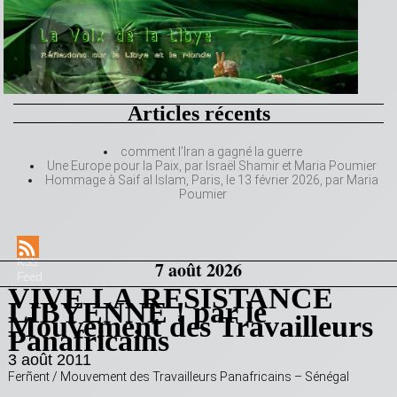
Articles récents
comment l’Iran a gagné la guerre
Une Europe pour la Paix, par Israël Shamir et Maria Poumier
Hommage à Saif al Islam, Paris, le 13 février 2026, par Maria
Poumier
RSS
7 août 2026
Feed
VIVE LA RESISTANCE
LIBYENNE ! par le
Mouvement des Travailleurs
Panafricains
3 août 2011
Ferñent / Mouvement des Travailleurs Panafricains – Sénégal