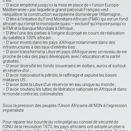
c’est :
– D’avoir empêché jusqu’ici la mise en place de « l’union Europe-
Méditerranée » par laquelle le grand patronat Français veut
rééquilibrer la construction européenne dominée par l’Allemagne ;
– D’être à l’initiative du Fond Monétaire Africain (FMA) qui est un fond
africain qui rompt le monopole quasi – exclusif qu’impose jusqu’ici
le FMI et la Banque Mondiale à l’Afrique ;
– D’être l’une des parties à l’origine du projet en cours de réalisation
du satellite à 100% africain ;
– D’avoir investi dans les pays d’Afrique notamment dans des
infrastructures à des taux d’intérêts bas ;
– D’avoir transformé la Libye en pays d’Afrique avec un niveau de vie
proche de celui des pays développés avec l’éducation et la santé
gratuites ;
– D’avoir diversifié les fonds souverains en dollars, euros et surtout
en réserve d’or ;
– D’avoir nationalisé le pétrole, le raffinage et expulsé les bases
militaires US ;
– D’avoir doté la Libye d’un réservoir en eau unique au monde ;
– D’avoir soutenu les luttes de libération nationale en Afrique et dans
le monde contre les colonialistes.
Sous la pression des peuples l’Union Africaine dit NON à l’agression
impérialiste
Pour réparer leur bourde du vote piégé au conseil de sécurité de
l’ONU de la résolution 1973, les pays africains ont adopté un plan à