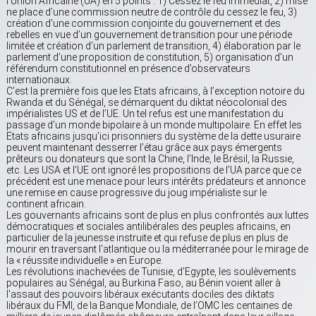
l’Union Africaine (UA) en 5 points : 1) Cessez le feu immédiat, 2) mise
ne place d’une commission neutre de contrôle du cessez le feu, 3)
création d’une commission conjointe du gouvernement et des
rebelles en vue d’un gouvernement de transition pour une période
limitée et création d’un parlement de transition, 4) élaboration par le
parlement d’une proposition de constitution, 5) organisation d’un
référendum constitutionnel en présence d’observateurs
internationaux.
C’est la première fois que les Etats africains, à l’exception notoire du
Rwanda et du Sénégal, se démarquent du diktat néocolonial des
impérialistes US et de l’UE. Un tel refus est une manifestation du
passage d’un monde bipolaire à un monde multipolaire. En effet les
Etats africains jusqu’ici prisonniers du système de la dette usuraire
peuvent maintenant desserrer l’étau grâce aux pays émergents
prêteurs ou donateurs que sont la Chine, l’Inde, le Brésil, la Russie,
etc. Les USA et l’UE ont ignoré les propositions de l’UA parce que ce
précédent est une menace pour leurs intérêts prédateurs et annonce
une remise en cause progressive du joug impérialiste sur le
continent africain.
Les gouvernants africains sont de plus en plus confrontés aux luttes
démocratiques et sociales antilibérales des peuples africains, en
particulier de la jeunesse instruite et qui refuse de plus en plus de
mourir en traversant l’atlantique ou la méditerranée pour le mirage de
la « réussite individuelle » en Europe.
Les révolutions inachevées de Tunisie, d’Egypte, les soulèvements
populaires au Sénégal, au Burkina Faso, au Bénin voient aller à
l’assaut des pouvoirs libéraux exécutants dociles des diktats
libéraux du FMI, de la Banque Mondiale, de l’OMC les centaines de