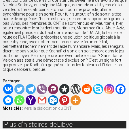
C’est donc parce que les circonstances deviennent défavorables que
Nicolas Sarkozy, qui méprise l’Afrique, demande aux Libyens d’aller
vers leurs frères africains. Etonnant comme procédé, ultime
syncrétisme pour s’en sortir. Pour fuir, surtout, afin de sortir la tête
haute de ce guêpier.L’heure est grave, septembre approche à grands
pas. Ainsi, des membres du CNT se sont rendus en Mauritanie, hier,
pour rencontrer le président mauritanien, Mohamed Ould Abdel Aziz,
également président du haut comité ad-hoc de l’UA. Ah, la feuille de
route de l’UA ! Celle-ci préconise une solution politique globale à la
crise libyenne, avec notamment un cessez le feu immédiat,
permettant l’acheminement de l’aide humanitaire. Mais, les renégats
disent ne pas vouloir que Kadhafi et son clan soit encore dans le jeu
politique libyen. Peur de perdre une éventuelle élection ? Sans doute.
Va-t-on assister à une démocratie d’exclusion ? C’est un signe fort
qui prouve que Kadhafi a gagné sur tous les tableaux et l’Otan et sa
clique de losers, perdue.
Partager
Mots clés:
Vers la dislocation du CNT
Plus d’histoires deLibye