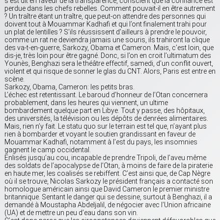
s’est dit en faveur de la transparence, conscient que la confiance est
perdue dans les chefs rebelles. Comment pouvait-il en être autrement
? Un traître étant un traître, que peut-on attendre des personnes qui
doivent tout à Mouammar Kadhafi et qui l’ont finalement trahi pour
un plat de lentilles ? S’ils réussissent d’ailleurs à prendre le pouvoir,
comme un rat ne deviendra jamais une souris, ils trahiront la clique
des va-t-en-guerre, Sarkozy, Obama et Cameron. Mais, c’est loin, que
dis-je, très loin pour être gagné. Donc, si l’on en croit l’ultimatum des
Younès, Benghazi sera le théâtre effectif, samedi, d’un conflit ouvert,
violent et qui risque de sonner le glas du CNT. Alors, Paris est entre en
scène.
Sarkozy, Obama, Cameron: les petits bras.
L’échec est retentissant. Le baroud d’honneur de l’Otan concernera
probablement, dans les heures qui viennent, un ultime
bombardement quelque part en Libye. Tout y passe, des hôpitaux,
des universités, la télévision ou les dépôts de denrées alimentaires.
Mais, rien n’y fait. Le statu quo sur le terrain est tel que, n’ayant plus
rien à bombarder et voyant le soutien grandissant en faveur de
Mouammar Kadhafi, notamment à l’est du pays, les insomnies
gagnent le camp occidental.
Enlisés jusqu’au cou, incapable de prendre Tripoli, de l’aveu même
des soldats de l’apocalypse de l’Otan, à moins de faire de la piraterie
en haute mer, les coalisés se rebiffent. C’est ainsi que, de Cap Nègre
où il se trouve, Nicolas Sarkozy le président français a contacté son
homologue américain ainsi que David Cameron le premier ministre
britannique. Sentant le danger qui se dessine, surtout à Benghazi, il a
demandé à Moustapha Abdeljalil, de négocier avec l’Union africaine
(UA) et de mettre un peu d’eau dans son vin.