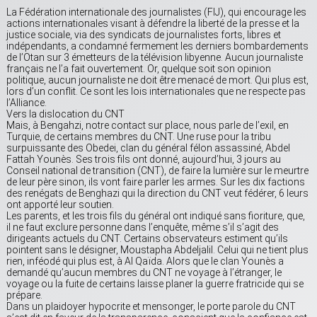
La Fédération internationale des journalistes (FIJ), qui encourage les
actions internationales visant à défendre la liberté de la presse et la
justice sociale, via des syndicats de journalistes forts, libres et
indépendants, a condamné fermement les derniers bombardements
de l’Otan sur 3 émetteurs de la télévision libyenne. Aucun journaliste
français ne l’a fait ouvertement. Or, quelque soit son opinion
politique, aucun journaliste ne doit être menacé de mort. Qui plus est,
lors d’un conflit. Ce sont les lois internationales que ne respecte pas
l’Alliance.
Vers la dislocation du CNT
Mais, à Bengahzi, notre contact sur place, nous parle de l’exil, en
Turquie, de certains membres du CNT. Une ruse pour la tribu
surpuissante des Obedei, clan du général félon assassiné, Abdel
Fattah Younès. Ses trois fils ont donné, aujourd’hui, 3 jours au
Conseil national de transition (CNT), de faire la lumière sur le meurtre
de leur père sinon, ils vont faire parler les armes. Sur les dix factions
des renégats de Benghazi qui la direction du CNT veut fédérer, 6 leurs
ont apporté leur soutien.
Les parents, et les trois fils du général ont indiqué sans fioriture, que,
il ne faut exclure personne dans l’enquête, même s’il s’agit des
dirigeants actuels du CNT. Certains observateurs estiment qu’ils
pointent sans le désigner, Moustapha Abdeljalil. Celui qui ne tient plus
rien, inféodé qui plus est, à Al Qaïda. Alors que le clan Younès a
demandé qu’aucun membres du CNT ne voyage à l’étranger, le
voyage ou la fuite de certains laisse planer la guerre fratricide qui se
prépare.
Dans un plaidoyer hypocrite et mensonger, le porte parole du CNT