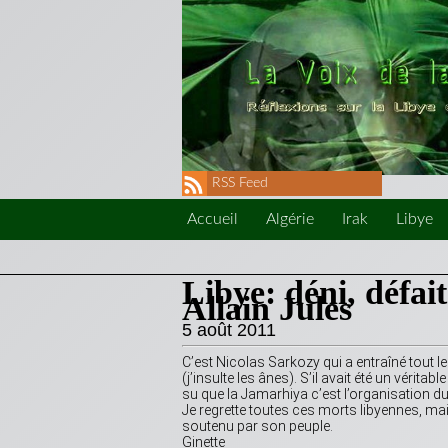
RSS Feed
Accueil
Algérie
Irak
Libye
Libye: déni, défai
Allain Jules
5 août 2011
C’est Nicolas Sarkozy qui a entraîné tout 
(j’insulte les ânes). S’il avait été un véritab
su que la Jamarhiya c’est l’organisation du p
Je regrette toutes ces morts libyennes, mai
soutenu par son peuple.
Ginette