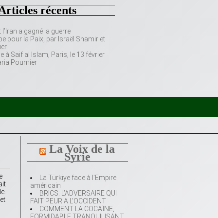
Articles récents
’Iran a gagné la guerre
e pour la Paix, par Israël Shamir et
er
 Saif al Islam, Paris, le 13 février
aria Poumier
La Voix de la
Syrie
e
La Türkiye face à l’Empire
ait
américain
de.
BRICS: L’ADVERSAIRE QUI
et
FAIT PEUR A L’OCCIDENT
COMMENT LA COCAÏNE,
FORMIDABLE TRANQUILISANT