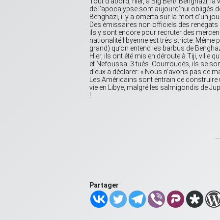
Tout d’abord, hier, à Big Ben/ Benghazi, la v
de l’apocalypse sont aujourd’hui obligés de
Benghazi, il y a omerta sur la mort d’un jou
Des émissaires non officiels des renégats 
ils y sont encore pour recruter des mercenai
nationalité libyenne est très stricte. Même 
grand) qu’on entend les barbus de Benghaz
Hier, ils ont été mis en déroute à Tiji, vil
et Nefoussa. 3 tués. Courroucés, ils se s
d’eux a déclarer: « Nous n’avons pas de mat
Les Américains sont entrain de construire un 
vie en Libye, malgré les salmigondis de Jup
!
Partager