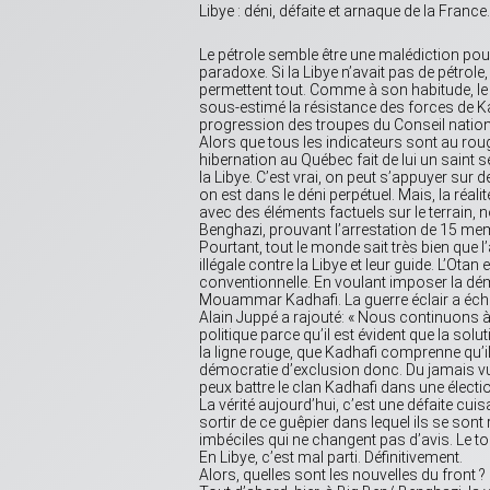
Libye : déni, défaite et arnaque de la France.
Le pétrole semble être une malédiction pour l’
paradoxe. Si la Libye n’avait pas de pétrole,
permettent tout. Comme à son habitude, le r
sous-estimé la résistance des forces de Kadha
progression des troupes du Conseil national
Alors que tous les indicateurs sont au roug
hibernation au Québec fait de lui un saint
la Libye. C’est vrai, on peut s’appuyer sur
on est dans le déni perpétuel. Mais, la réal
avec des éléments factuels sur le terrain,
Benghazi, prouvant l’arrestation de 15 me
Pourtant, tout le monde sait très bien que 
illégale contre la Libye et leur guide. L’Ot
conventionnelle. En voulant imposer la dém
Mouammar Kadhafi. La guerre éclair a éch
Alain Juppé a rajouté: « Nous continuons à
politique parce qu’il est évident que la solu
la ligne rouge, que Kadhafi comprenne qu’il n
démocratie d’exclusion donc. Du jamais vu.
peux battre le clan Kadhafi dans une électi
La vérité aujourd’hui, c’est une défaite cu
sortir de ce guêpier dans lequel ils se sont 
imbéciles qui ne changent pas d’avis. Le tou
En Libye, c’est mal parti. Définitivement.
Alors, quelles sont les nouvelles du front ?