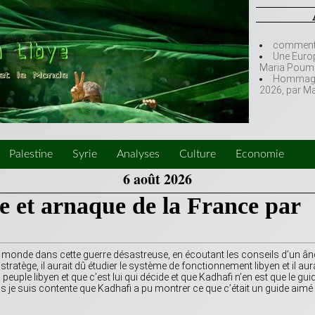
comment l
Une Europ
Maria Poumi
Hommage à
2026, par M
Palestine
Syrie
Analyses
Culture
Economie
6 août 2026
te et arnaque de la France par
le monde dans cette guerre désastreuse, en écoutant les conseils d’un ân
le stratège, il aurait dû étudier le système de fonctionnement libyen et il aur
euple libyen et que c’est lui qui décide et que Kadhafi n’en est que le gui
s je suis contente que Kadhafi a pu montrer ce que c’était un guide aimé 