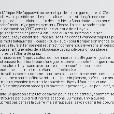
Afrique. Elle l’appauvrit ou permet qu’elle soit en guerre, ici et là. C’est 
 elle vivrait paisiblement. Les spécialistes du « droit d’ingérence » se
epris de justice Alain Juppé a déclaré, hier : « Sans doute avons-nous
fi mais il n’y a pas enlisement ». Fichtre. Il a ensuite parlé de « la
 de transition (CNT) dans l’ouest et le sud de la Libye. »
e, soit le repris de justice Alain Juppé qui a cru un temps que son
 se moque royalement des Français, soit il ne connaît vraiment toujours 
 des mots bateaux tels l’ »ouest » ou le « sud » pour tromper son monde, so
ité est ailleurs et l’enlisement est effectif comme nous le verrons en dess
 notamment, une vidéo de la blogueuse Espagnole Leonor, sur place à
mbres de l’Otan à Benghazi.
l’amateurisme, l’improvisation sont de mise dans cette guerre injuste et
an est passée, toute honte bue, d’une guerre conventionnelle à une guerre n
ocratie en Libye sans avoir au préalable mesuré la popularité de
oué lamentablement mais Alain Juppé déblatère.
 travailler avec eux comme nous travaillons aussi à chercher une solut
tion ne sera pas en définitive militaire. Il faut simplement, et c’est pour no
’a plus vocation à exercer le pouvoir en Libye ». Il faut installer une
 C’est simplement parce qu’ils savent que personne, vu sa popularité, n
on.
isante. La question est plutôt de savoir, pour les Occidentaux, comment se
retrouvés par ouï-dire et intérêts abscons. Du moins, il n’y a que les
t n’est pas de faire la guerre, mais il faut aussi savoir gagner les coeurs