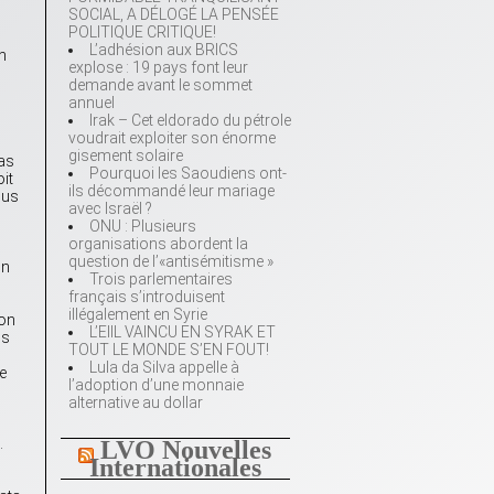
SOCIAL, A DÉLOGÉ LA PENSÉE
POLITIQUE CRITIQUE!
L’adhésion aux BRICS
un
explose : 19 pays font leur
demande avant le sommet
annuel
Irak – Cet eldorado du pétrole
voudrait exploiter son énorme
gisement solaire
pas
Pourquoi les Saoudiens ont-
it
ils décommandé leur mariage
ous
avec Israël ?
ONU : Plusieurs
organisations abordent la
question de l’«antisémitisme »
on
Trois parlementaires
français s’introduisent
illégalement en Syrie
ion
L’EIIL VAINCU EN SYRAK ET
us
TOUT LE MONDE S’EN FOUT!
Lula da Silva appelle à
e
l’adoption d’une monnaie
alternative au dollar
.
LVO Nouvelles
Internationales