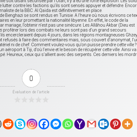
ille soit disant sécurisée par l’Otan, il y a eu une forte explosion. Les sol
 lutter contre les factions qu’ils sont sensés appuyer et défendre. Encor
rnaliste de la BBC. Al Qaïda est définitivement en place.
de Benghazi se sont rendus en Tunisie. A l’heure où nous écrivons ce tex
res en leur promettant la nationalité libyenne. En effet, le code de la
par mariage, l’obtenir n’est pas une sinécure. Les Allâhou Akbar (Dieu est
i proférer lors des combats ne leurs sont pas d’un grand secours.
le qu’ils encercleraient depuis 4 jours, dans les régions montagneuses Ghze
ont refusés à faire des commentaires mais, sous couvert d’anonymat, l’u
ériel ni de chef. Comment voulez-vous qu’on puisse prendre cette ville ? 
aéroport à Tiji, d’où l’envie et le besoin de récupérer cette ville. Ainsi va
pé. Heureux, ceux qui s’allient avec des serpents. Ces derniers les mord
0
Évaluation de l'article