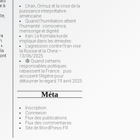
dats
e à
L’Iran, Ormuz et la crise de la
puissance interprétative
te,
américaine
Quand l’humiliation atteint
l’humanité : conscience,
mensonge et dignité
ya
Iran: Le Komala kurde
n
impliqué dans les émeutes
».
L’agression contre l’Iran vise
 la
la Russie et la Chine –
ront
13/06/2025
🔴 Quand certains
responsables politiques
rabaissent la France… puis
accusent l’Algérie pour
détourner le regard 19 avril 2025
Méta
Inscription
Connexion
Flux des publications
Flux des commentaires
Site de WordPress-FR