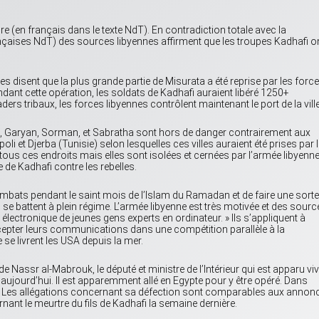
aire (en français dans le texte NdT). En contradiction totale avec la
çaises NdT) des sources libyennes affirment que les troupes Kadhafi o
es disent que la plus grande partie de Misurata a été reprise par les forc
endant cette opération, les soldats de Kadhafi auraient libéré 1250+
ders tribaux, les forces libyennes contrôlent maintenant le port de la ville
a, Garyan, Sorman, et Sabratha sont hors de danger contrairement aux
oli et Djerba (Tunisie) selon lesquelles ces villes auraient été prises par 
 tous ces endroits mais elles sont isolées et cernées par l’armée libyenne
e de Kadhafi contre les rebelles.
 combats pendant le saint mois de l’Islam du Ramadan et de faire une sorte
i se battent à plein régime. L’armée libyenne est très motivée et des sourc
 électronique de jeunes gens experts en ordinateur. » Ils s’appliquent à
ercepter leurs communications dans une compétition parallèle à la
 se livrent les USA depuis la mer.
de Nassr al-Mabrouk, le député et ministre de l’Intérieur qui est apparu vi
e aujourd’hui. Il est apparemment allé en Egypte pour y être opéré. Dans
hafi. Les allégations concernant sa défection sont comparables aux annon
nt le meurtre du fils de Kadhafi la semaine dernière.