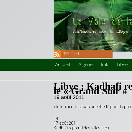
RSS Feed
Accueil
Algérie
Irak
Libye
Libye : Kadhafi re
le « Grand Soir »
19 août 2011
« Informer n’est pas une liberté pour la pr
14
17 août 2011
Kadhafi reprend des villes clés