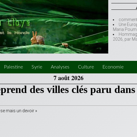
comment l
Une Europ
Maria Poumi
Hommage à
2026, par M
Palestine
Syrie
Analyses
Culture
Economie
7 août 2026
prend des villes clés paru dans
esse mais un devoir »