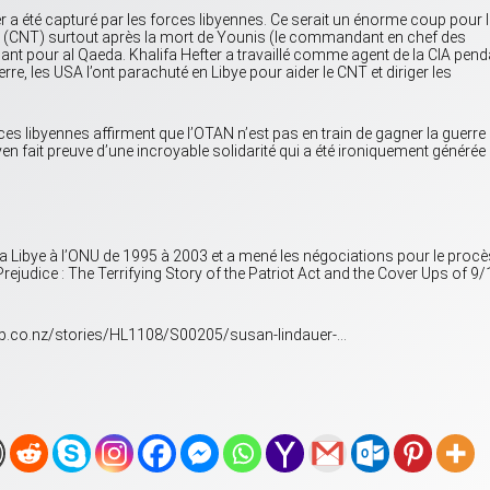
 a été capturé par les forces libyennes. Ce serait un énorme coup pour 
ion (CNT) surtout après la mort de Younis (le commandant en chef des
llant pour al Qaeda. Khalifa Hefter a travaillé comme agent de la CIA pend
erre, les USA l’ont parachuté en Libye pour aider le CNT et diriger les
ces libyennes affirment que l’OTAN n’est pas en train de gagner la guerre 
byen fait preuve d’une incroyable solidarité qui a été ironiquement générée
a Libye à l’ONU de 1995 à 2003 et a mené les négociations pour le procè
 Prejudice : The Terrifying Story of the Patriot Act and the Cover Ups of 9
coop.co.nz/stories/HL1108/S00205/susan-lindauer-…