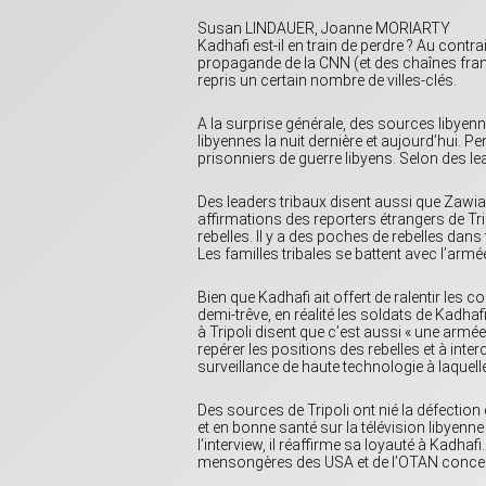
Susan LINDAUER, Joanne MORIARTY
Kadhafi est-il en train de perdre ? Au contr
propagande de la CNN (et des chaînes fran
repris un certain nombre de villes-clés.
A la surprise générale, des sources libyenn
libyennes la nuit dernière et aujourd’hui. P
prisonniers de guerre libyens. Selon des lea
Des leaders tribaux disent aussi que Zawi
affirmations des reporters étrangers de Trip
rebelles. Il y a des poches de rebelles dans
Les familles tribales se battent avec l’armé
Bien que Kadhafi ait offert de ralentir les
demi-trêve, en réalité les soldats de Kadhaf
à Tripoli disent que c’est aussi « une armée
repérer les positions des rebelles et à int
surveillance de haute technologie à laquelle
Des sources de Tripoli ont nié la défection 
et en bonne santé sur la télévision libyenn
l’interview, il réaffirme sa loyauté à Kad
mensongères des USA et de l’OTAN concerna