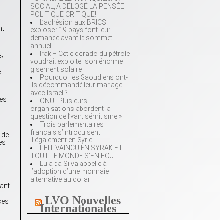
SOCIAL, A DÉLOGÉ LA PENSÉE
POLITIQUE CRITIQUE!
L’adhésion aux BRICS
nt
explose : 19 pays font leur
demande avant le sommet
annuel
Irak – Cet eldorado du pétrole
es
voudrait exploiter son énorme
gisement solaire
.
Pourquoi les Saoudiens ont-
ils décommandé leur mariage
avec Israël ?
les
ONU : Plusieurs
.
organisations abordent la
question de l’«antisémitisme »
Trois parlementaires
français s’introduisent
 de
illégalement en Syrie
es
L’EIIL VAINCU EN SYRAK ET
TOUT LE MONDE S’EN FOUT!
Lula da Silva appelle à
l’adoption d’une monnaie
alternative au dollar
vant
LVO Nouvelles
ces
Internationales