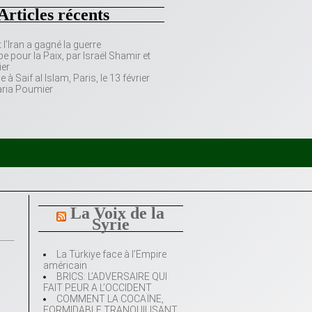
Articles récents
’Iran a gagné la guerre
e pour la Paix, par Israël Shamir et
er
 Saif al Islam, Paris, le 13 février
aria Poumier
La Voix de la
Syrie
La Türkiye face à l’Empire
américain
BRICS: L’ADVERSAIRE QUI
FAIT PEUR A L’OCCIDENT
COMMENT LA COCAÏNE,
FORMIDABLE TRANQUILISANT