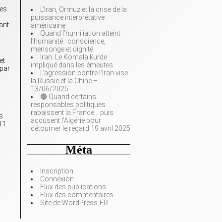
les
L’Iran, Ormuz et la crise de la
puissance interprétative
ant
américaine
Quand l’humiliation atteint
l’humanité : conscience,
mensonge et dignité
Iran: Le Komala kurde
et
impliqué dans les émeutes
 par
L’agression contre l’Iran vise
la Russie et la Chine –
13/06/2025
🔴 Quand certains
responsables politiques
rabaissent la France… puis
s
accusent l’Algérie pour
/11
détourner le regard 19 avril 2025
Méta
Inscription
Connexion
Flux des publications
Flux des commentaires
Site de WordPress-FR