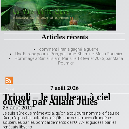
Articles récents
comment l’Iran a gagné la guerre
Une Europe pour la Paix, par Israël Shamir et Maria Poumier
Hommage à Saif al Islam, Paris, le 13 février 2026, par Maria
Poumier
RSS
7 août 2026
Feed
Tripoli – le tombeau à ciel
ouvert par Allain Jules
25 août 2011
Je suis sûre que même Attila, qu’on a toujours nommé le fléau de
Dieu, n’a pas fait autant de dégâts que ces armées étrangères
soutenues par les bombardements de l’OTAN et guidées par les
renégats libyens