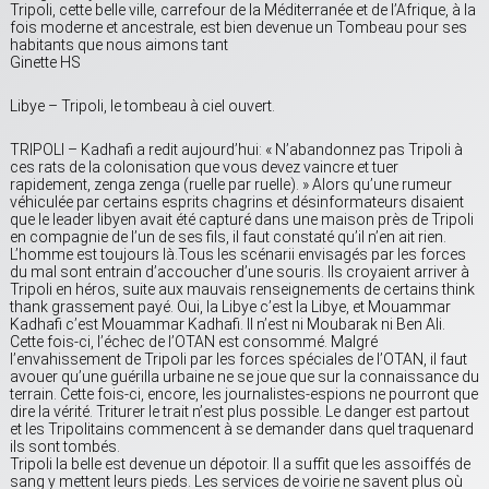
Tripoli, cette belle ville, carrefour de la Méditerranée et de l’Afrique, à la
fois moderne et ancestrale, est bien devenue un Tombeau pour ses
habitants que nous aimons tant
Ginette HS
Libye – Tripoli, le tombeau à ciel ouvert.
TRIPOLI – Kadhafi a redit aujourd’hui: « N’abandonnez pas Tripoli à
ces rats de la colonisation que vous devez vaincre et tuer
rapidement, zenga zenga (ruelle par ruelle). » Alors qu’une rumeur
véhiculée par certains esprits chagrins et désinformateurs disaient
que le leader libyen avait été capturé dans une maison près de Tripoli
en compagnie de l’un de ses fils, il faut constaté qu’il n’en ait rien.
L’homme est toujours là.Tous les scénarii envisagés par les forces
du mal sont entrain d’accoucher d’une souris. Ils croyaient arriver à
Tripoli en héros, suite aux mauvais renseignements de certains think
thank grassement payé. Oui, la Libye c’est la Libye, et Mouammar
Kadhafi c’est Mouammar Kadhafi. Il n’est ni Moubarak ni Ben Ali.
Cette fois-ci, l’échec de l’OTAN est consommé. Malgré
l’envahissement de Tripoli par les forces spéciales de l’OTAN, il faut
avouer qu’une guérilla urbaine ne se joue que sur la connaissance du
terrain. Cette fois-ci, encore, les journalistes-espions ne pourront que
dire la vérité. Triturer le trait n’est plus possible. Le danger est partout
et les Tripolitains commencent à se demander dans quel traquenard
ils sont tombés.
Tripoli la belle est devenue un dépotoir. Il a suffit que les assoiffés de
sang y mettent leurs pieds. Les services de voirie ne savent plus où