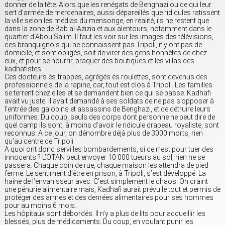
donner de la tête. Alors que les renégats de Benghazi ou ce qui leur
sert d’armée de mercenaires, aussi dépareillés que ridicules ratissent
la ville selon les médias du mensonge, en réalité, ils ne restent que
dans la zone de Bab al-Azizia et aux alentours, notamment dans le
quartier d’Abou Salim. Il faut les voir sur les images des télévisions,
ces branquignols qui ne connaissent pas Tripoli, n’y ont pas de
domicile, et sont obligés, soit de virer des gens honnêtes de chez
eux, et pour se nourrir, braquer des boutiques et les villas des
kadhafistes.
Ces docteurs ès frappes, agrégés ès roulettes, sont devenus des
professionnels de la rapine, car, tout est clos à Tripoli. Les familles
se terrent chez elles et se demandent bien ce qui se passe. Kadhafi
avait vu juste. Il avait demandé à ses soldats de ne pas s’opposer à
l’entrée des galopins et assassins de Benghazi, et de détruire leurs
uniformes. Du coup, seuls des corps dont personne ne peut dire de
quel camp ils sont, à moins d’avoir le ridicule drapeau royaliste, sont
reconnus. A ce jour, on dénombre déjà plus de 3000 morts, rien
qu’au centre de Tripoli.
A quoi ont donc servi les bombardements, si ce n’est pour tuer des
innocents ? L’OTAN peut envoyer 10 000 tueurs au sol, rien ne se
passera. Chaque coin de rue, chaque maison les attendra de pied
ferme. Le sentiment d’être en prison, à Tripoli, s’est développé. La
haine de l’envahisseur avec. C’est simplement le chaos. On craint
une pénurie alimentaire mais, Kadhafi aurait prévu le tout et permis de
protéger des armes et des denrées alimentaires pour ses hommes
pour au moins 6 mois.
Les hôpitaux sont débordés. Il n’y a plus de lits pour accueillir les
blessés, plus de médicaments. Du coup, en voulant punir les