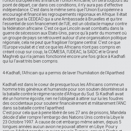
l’Union Européennes à financer l’Union Africaine, on sera toujours au
point de départ, car dans ces conditions, il n’y aura pas d’effective
indépendance. C’est dans le même sens que l’Union Européenne a
encouragé et financé les regroupements régionaux en Afrique. Il était
évident que la CEDEAO qui a une Ambassade à Bruxelles et qui tire
l’essentiel de son financement de l’UE, est un obstacle majeur contre
la fédération africaine. C’est ce que Lincoln avait combattu dans la
guerre de sécession aux Etats-Unis, parce qu’à partir du moment où
un groupe de pays se retrouvent autour d’une organisation politique
régionale, cela ne peut que fragiliser l’organe central. C’est ce que
l’Europe voulait et c’est ce que les Africains n’ont pas compris en
créant coup sur coup, la COMESA, l’UDEAC, la SADC et le Grand
Maghreb qui n’a jamais fonctionné encore une fois grâce à Kadhafi
qui lui l’avait très bien compris.
4-Kadhafi, l’Africain qui a permis de laver l’humiliation de l’Apartheid
Kadhafi est dans le coeur de presque tous les Africains comme un
homme très généreux et humaniste pour son soutien désintéressé a
la bataille contre le régime raciste d’Afrique du Sud. Si Kadhafi avait
été un homme égoïste, rien ne l’obligeait à attirer sur lui les foudres
des occidentaux pour soutenir financièrement et militairement l’ANC
dans sa bataille contre l’apartheid.
C’est pour cela que à peine libéré de ses 27 ans de prisons, Mandela
décide d’aller rompre l’embargo des Nations Unis contre la Libye le
23 Octobre 1997. A cause de cet embargo même aérien, depuis 5
longues années aucun avion ne pouvait atterrir en Libye. Pour y