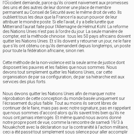
l’Occident demande, parce qu’ils croient naïvement aux promesses
des uns et des autres de leur donner une place de membre
permanent au Conseil de Sécurité avec le même droit de veto. Ils
oublient tous les deux que la France n’a aucun pouvoir de leur
attribuer le moindre poste. Si elle l’avait, il y a belle lurette que
Mitterrand l’aurait faite pour l’Allemagne de Helmut Kohl. La reforme
des Nations Unies n’est pas à l’ordre du jour. La seule manière de
compter, est la méthode chinoise : tous les 50 pays africains doivent
quitter les Nations Unies. Et s’ils doivent y retourner un jour, ne le faire
que s’ils ont obtenu ce qu’ils demandent depuis longtemps, un poste
pour toute la fédération africaine, sinon rien.
Cette méthode de la non-violence est la seule arme de justice dont
disposent les pauvres et les faibles que nous sommes. Nous
devons tout simplement quitter les Nations Unies, car cette
organisation de par sa configuration, de par sa hiérarchie est aux
services des plus forts.
Nous devons quitter les Nations Unies afin de marquer notre
réprobation de cette conception du monde basée uniquement sur
l’écrasement du plus faible. Tout au moins ils seront libres de
continuer de le faire, mais pas avec notre signature, pas en rappelant
que nous sommes d’accord alors qu’ils savent très bien qu’ils ne
nous ont jamais interrogés. Et même quand nous avons donné
notre propre point de vue, comme la rencontre de samedi 19/3 à
Nouakchott avec la déclaration sur la contrariété à l’action militaire,
ceci a été passé tout simplement sous silence pour aller accomplir