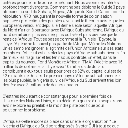
critères pour définir le bon et le méchant. Nous avons des intérêts
profondément divergents. Comment ne pas déplorer le Oui de 3 pays
africains au sud du Sahara, Nigeria, Afrique du Sud et Gabon pour la
résolution 1973 inaugurant la nouvelle forme de colonisation
baptisée « protection des peuples », validant la théorie raciste que les
Européens véhiculent depuis le 18ème siècle selon laquelle l’Afrique
du Nord n’a rien à partager avec l’Afrique Subsaharienne, l’Afrique du
nord serait ainsi plus évoluée, plus cultivée et plus civilisée que le
reste de l’Afrique. Tout se passe comme si la Tunisie, l’Egypte, la
Libye, l’Algérie ne faisaient pas partie de l’Afrique. Même les Nations
Unies semblent ignorer la légitimité de l’Union Africaine sur ses états
membres. L’objectif est d’isoler les pays d’Afrique subsaharienne afin
de mieux les fragiliser et les tenir sous contrôle. En effet, dans le
capital du nouveau Fond Monétaire Africain (FMA), l’Algérie avec 16
milliards de dollars et la Libye avec 10 milliards de dollars
contribuent à eux tous seuls pour près de 62% du capital qui est de
42 milliards de Dollars. Le premier pays d’Afrique subsaharienne et
les plus peuplés, le Nigeria suivi de l’Afrique du Sud arrivent très loin
derrière avec 3 milliards de dollars chacun.
C’est très inquiétant de constater que pour la première fois de
l’histoire des Nations Unies, on a déclaré la guerre à un peuple sans
avoir exploré au préalable la moindre piste pacifique pour
solutionner le problème.
L’Afrique a-t-elle encore sa place dans une telle organisation ? Le
Nigeria et l’Afrique du Sud sont disposés à voter OUI à tout ce que