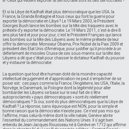
B- Ceux qui veulent exporter la démocratie sont ils des démocrates ?
Et si la Libye de Kadhafi était plus démocratique que les USA, la
France, la Grande Bretagne et tous ceux qui font la guerre pour
exporter la démocratie en Libye ? Le 19 Mars 2003, le Président
Georges Bush lance les bombes sur la tête des Iraquiens avec le
prétexte d’y exporter la démocratie. Le 19 Mars 2011, c’est-à-dire 8
ans plus tard et jour pour jour, c’est le Président Français qui lance
ses bombes sur la tête des Libyens avec le même prétexte de leur
offrir la démocratie. Monsieur Obama, Prix Nobel de la Paix 2009 et
président des Etat Unis d’Amérique, pour justifier qu’il procède à un
déferlement de missiles Cruise de ses sous-marins sur la tête des
Libyens a dit que c’était pour chasser le dictateur Kadhafi du pouvoir
et y instaurer la démocratie.
La question que tout être humain doté de la moindre capacité
intellectuel de jugement et d’appréciation ne peut s’empêcher de se
poser est : ces pays comme la France, l’Angleterre, les USA, l’Italie, la
Norvège, le Danemark, la Pologne dont la légitimité pour aller
bombarder les Libyens se base sur le seul fait de s’être
autoproclamés « pays démocratiques » sont-ils réellement
démocratiques ? Si oui, sont-ils plus démocratiques que la Libye de
Kadhafi ? La réponse, sans équivoque est NON, pour la simple et
bonne raison que la démocratie n’existe pas. Ce n’est pas moi qui
l’affirme, mais celui-là même dont la ville natale, Genève abrite
l’essentiel du commandement des Nations Unies. Il s’agit bien
entendu de Jean-Jacques Rousseau né à Genève en 1712 qui affirme