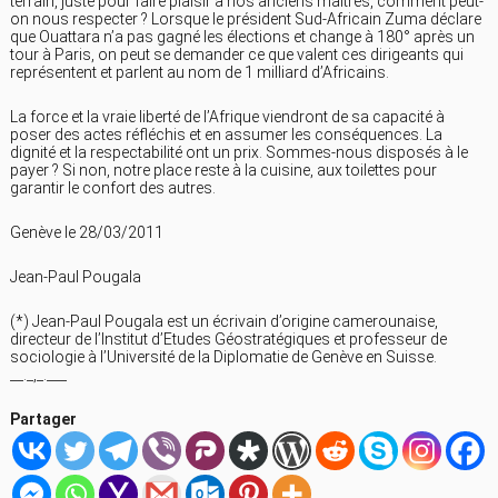
terrain, juste pour faire plaisir à nos anciens maîtres, comment peut-
on nous respecter ? Lorsque le président Sud-Africain Zuma déclare
que Ouattara n’a pas gagné les élections et change à 180° après un
tour à Paris, on peut se demander ce que valent ces dirigeants qui
représentent et parlent au nom de 1 milliard d’Africains.
La force et la vraie liberté de l’Afrique viendront de sa capacité à
poser des actes réfléchis et en assumer les conséquences. La
dignité et la respectabilité ont un prix. Sommes-nous disposés à le
payer ? Si non, notre place reste à la cuisine, aux toilettes pour
garantir le confort des autres.
Genève le 28/03/2011
Jean-Paul Pougala
(*) Jean-Paul Pougala est un écrivain d’origine camerounaise,
directeur de l’Institut d’Etudes Géostratégiques et professeur de
sociologie à l’Université de la Diplomatie de Genève en Suisse.
__._,_.___
Partager