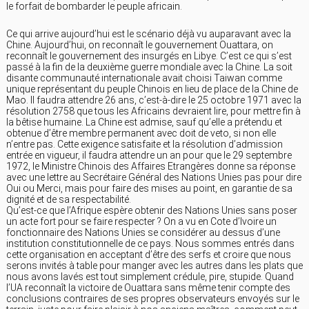
le forfait de bombarder le peuple africain.
Ce qui arrive aujourd’hui est le scénario déjà vu auparavant avec la
Chine. Aujourd’hui, on reconnaît le gouvernement Ouattara, on
reconnaît le gouvernement des insurgés en Libye. C’est ce qui s’est
passé à la fin de la deuxième guerre mondiale avec la Chine. La soit
disante communauté internationale avait choisi Taiwan comme
unique représentant du peuple Chinois en lieu de place de la Chine de
Mao. Il faudra attendre 26 ans, c’est-à-dire le 25 octobre 1971 avec la
résolution 2758 que tous les Africains devraient lire, pour mettre fin à
la bêtise humaine. La Chine est admise, sauf qu’elle a prétendu et
obtenue d’être membre permanent avec doit de veto, si non elle
n’entre pas. Cette exigence satisfaite et la résolution d’admission
entrée en vigueur, il faudra attendre un an pour que le 29 septembre
1972, le Ministre Chinois des Affaires Etrangères donne sa réponse
avec une lettre au Secrétaire Général des Nations Unies pas pour dire
Oui ou Merci, mais pour faire des mises au point, en garantie de sa
dignité et de sa respectabilité.
Qu’est-ce que l’Afrique espère obtenir des Nations Unies sans poser
un acte fort pour se faire respecter ? On a vu en Cote d’Ivoire un
fonctionnaire des Nations Unies se considérer au dessus d’une
institution constitutionnelle de ce pays. Nous sommes entrés dans
cette organisation en acceptant d’être des serfs et croire que nous
serons invités à table pour manger avec les autres dans les plats que
nous avons lavés est tout simplement crédule, pire, stupide. Quand
l’UA reconnaît la victoire de Ouattara sans même tenir compte des
conclusions contraires de ses propres observateurs envoyés sur le