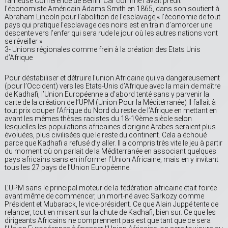
fameuse Conférence de Berlin. Car comme l’avait prédit
l’économiste Américain Adams Smith en 1865, dans son soutient à
Abraham Lincoln pour l’abolition de l’esclavage,« l’économie de tout
pays qui pratique l’esclavage des noirs est en train d’amorcer une
descente vers l’enfer qui sera rude le jour où les autres nations vont
se réveiller »
3- Unions régionales comme frein à la création des Etats Unis
d’Afrique
Pour déstabiliser et détruire l’union Africaine qui va dangereusement
(pour l’Occident) vers les Etats-Unis d’Afrique avec la main de maître
de Kadhafi, l’Union Européenne a d’abord tenté sans y parvenir la
carte de la création de l’UPM (Union Pour la Méditerranée) Il fallait à
tout prix couper l’Afrique du Nord du reste de l’Afrique en mettant en
avant les mêmes thèses racistes du 18-19ème siècle selon
lesquelles les populations africaines d’origine Arabes seraient plus
évoluées, plus civilisées que le reste du continent. Cela a échoué
parce que Kadhafi a refusé d’y aller. Il a compris très vite le jeu à partir
du moment où on parlait de la Méditerranée en associant quelques
pays africains sans en informer l’Union Africaine, mais en y invitant
tous les 27 pays de l’Union Européenne.
L’UPM sans le principal moteur de la fédération africaine était foirée
avant même de commencer, un mort-né avec Sarkozy comme
Président et Mubarack, le vice-président. Ce que Alain Juppé tente de
relancer, tout en misant sur la chute de Kadhafi, bien sur. Ce que les
dirigeants Africains ne comprennent pas est que tant que ce sera