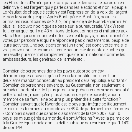
les Etats-Unis d’Amérique ne sont pas une démocratie parce qu’en
définitive, c’est l’argent qui y parle dans les élections et non le peuple.
Le résultat de chaque élection y est l’expression de la voix de l’argent
et non la voix du peuple. Après Bush-père et Bush-fils, pour les
primaires républicaines de 2012, on parle déjà de Bush-benjamin. En
plus, si le pouvoir politique se base sur la bureaucratie, Max Weber
fait remarquer qu’il y a 43 millions de fonctionnaires et militaires aux
Etats-Unis qui commandent effectivement le pays, mais qui n’ont été
votés par personne et qui ne répondent pas directement au peuple de
leurs activités. Une seule personne (un riche) est donc votée mais le
vrai pouvoir sur le terrain est tenue par une seule caste de riches qui
ne résulte purement et simplement que de nominations comme les
ambassadeurs, les généraux de l’armée etc…
Combien de personnes dans les pays autoproclamés«
démocratiques » savent qu’au Pérou la constitution interdit un
deuxième mandat consécutif au président de la république sortant ?
Combien de personnes savent qu’au Guatemala, non seulement le
président sortant ne doit plus jamais se présenter comme candidat à
cette fonction, mais qu’en plus à aucun degré de parenté, aucun
membre de sa famille ne pourra plus prétendre à cette fonction ?
Combien savent que le Rwanda est le pays qui intègre politiquement
le mieux les femmes au monde avec 49% de parlementaires femmes
? Combien savent que dans le classement de la CIA 2007, sur 10
pays les mieux gérés au monde, 4 sont Africains ? Avec la palme d’or
à la Guinée équatoriale dont la dette publique ne représente que 1,14%
de son PIB.