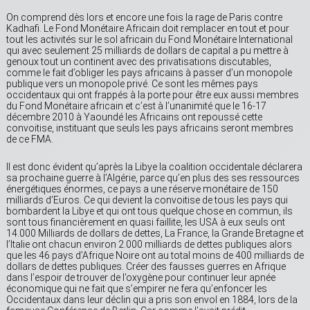
On comprend dès lors et encore une fois la rage de Paris contre
Kadhafi. Le Fond Monétaire Africain doit remplacer en tout et pour
tout les activités sur le sol africain du Fond Monétaire International
qui avec seulement 25 milliards de dollars de capital a pu mettre à
genoux tout un continent avec des privatisations discutables,
comme le fait d’obliger les pays africains à passer d’un monopole
publique vers un monopole privé. Ce sont les mêmes pays
occidentaux qui ont frappés à la porte pour être eux aussi membres
du Fond Monétaire africain et c’est à l’unanimité que le 16-17
décembre 2010 à Yaoundé les Africains ont repoussé cette
convoitise, instituant que seuls les pays africains seront membres
de ce FMA.
Il est donc évident qu’après la Libye la coalition occidentale déclarera
sa prochaine guerre à l’Algérie, parce qu’en plus des ses ressources
énergétiques énormes, ce pays a une réserve monétaire de 150
milliards d’Euros. Ce qui devient la convoitise de tous les pays qui
bombardent la Libye et qui ont tous quelque chose en commun, ils
sont tous financièrement en quasi faillite, les USA à eux seuls ont
14.000 Milliards de dollars de dettes, La France, la Grande Bretagne et
l’Italie ont chacun environ 2.000 milliards de dettes publiques alors
que les 46 pays d’Afrique Noire ont au total moins de 400 milliards de
dollars de dettes publiques. Créer des fausses guerres en Afrique
dans l’espoir de trouver de l’oxygène pour continuer leur apnée
économique qui ne fait que s’empirer ne fera qu’enfoncer les
Occidentaux dans leur déclin qui a pris son envol en 1884, lors de la