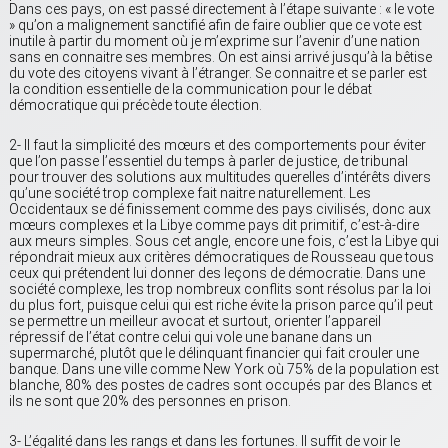
Dans ces pays, on est passé directement à l’étape suivante : « le vote
» qu’on a malignement sanctifié afin de faire oublier que ce vote est
inutile à partir du moment où je m’exprime sur l’avenir d’une nation
sans en connaitre ses membres. On est ainsi arrivé jusqu’à la bêtise
du vote des citoyens vivant à l’étranger. Se connaitre et se parler est
la condition essentielle de la communication pour le débat
démocratique qui précède toute élection.
2- Il faut la simplicité des mœurs et des comportements pour éviter
que l’on passe l’essentiel du temps à parler de justice, de tribunal
pour trouver des solutions aux multitudes querelles d’intérêts divers
qu’une société trop complexe fait naitre naturellement. Les
Occidentaux se dé finissement comme des pays civilisés, donc aux
mœurs complexes et la Libye comme pays dit primitif, c’est-à-dire
aux meurs simples. Sous cet angle, encore une fois, c’est la Libye qui
répondrait mieux aux critères démocratiques de Rousseau que tous
ceux qui prétendent lui donner des leçons de démocratie. Dans une
société complexe, les trop nombreux conflits sont résolus par la loi
du plus fort, puisque celui qui est riche évite la prison parce qu’il peut
se permettre un meilleur avocat et surtout, orienter l’appareil
répressif de l’état contre celui qui vole une banane dans un
supermarché, plutôt que le délinquant financier qui fait crouler une
banque. Dans une ville comme New York où 75% de la population est
blanche, 80% des postes de cadres sont occupés par des Blancs et
ils ne sont que 20% des personnes en prison.
3- L’égalité dans les rangs et dans les fortunes. Il suffit de voir le