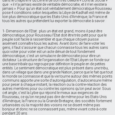
dans le chapitre IV du Livre III de son très célèbre « Contrat Social »
que : « il n’a jamais existé de véritable démocratie, et il n’en existera
jamais ». Pour qu’un état soit véritablement démocratique Rousseau
pose 4 conditions selon lesquelles la Libye de Kadhafi est même de
loin plus démocratique que les Etats-Unis d’Amérique, la France et
tous les autres qui prétendent lui exporter la démocratie à savoir :
1- Dimension de l’Etat : plus un état est grand, moins il peut être
démocratique, pour Rousseau l’Etat doit être très petit pour que le
peuple soit facile à rassembler et que chaque citoyen puisse
aisément connaître tous les autres. Avant donc de faire voter les
gens, il faut s’assurer que chacun connaisse tous les autres sans
quoi voter pour voter est un acte dénué de tout fondement
démocratique, c’est un simulacre de démocratie pour élire un
dictateur. La structure de l’organisation de l’Etat Libyen se fonde sur
une base tribale qui regroupe par définition le peuple en de petites
entités. Le sentiment démocratique est plus présent dans une tribu,
dans un village que dans une grande Nation, parce que le fait que tout
le monde se connaisse et que la vie tourne autour des mêmes points
communs apporte une sorte d’autorégulation, d’autocensure même
pour peser à chaque instant, la réaction ou la contre-réaction des
autres membres pour ou contre les opinions qu’on peut avoir. Sous
cet angle, c’est la Lybie qui répond le mieux aux exigences de
Rousseau, ce qu’on ne peut pas dire de même pour les Etats-Unis
d’Amérique, la France ou la Grande Bretagne, des sociétés fortement
urbanisées où la majorité des voisins ne se disent même pas
bonjour et donc ne se connaissent pas, même vivant cote-à-cote
pendant 20 ans.