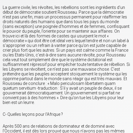
La guerre civile, les révoltes, les rebellions sont les ingrédients d’un
début de démocratie soutient Rousseau. Parce que la démocratie
n’est pas une fin, mais un processus permanent pour réaffirmer les
droits naturels des humains que dans tous les pays du monde
(sans exception) une poignée d’hommes et de femmes, confisquant
le pouvoir du peuple, l’oriente pour se maintenir aux affaires. On
trouve ici et là des formes de castes qui usurpent le mot «
démocratie » qui doit être cet idéal vers lequel tendre et non un label à
s’approprier ou un refrain à vanter parce qu’on est juste capable de
crier plus fort que les autres. Si un pays est calme comme la France
ou les Etats-Unis, c’est-à-dire sans aucune révolte, pour Rousseau
cela veut tout simplement dire que le système dictatorial est
suffisamment répressif pour empêcher toute tentative de rébellion. Si
les Libyens se révoltent, ce n’est pas une mauvaise chose. C’est
prétendre que les peuples acceptent stoïquement le système qui les
opprime partout dans le monde sans réagir qui est très mauvais. Et
Rousseau de conclure : « Malo periculosam libertatem quam
quietum servitium -traduction : S’il y avait un peuple de dieux, il se
gouvernerait démocratiquement. Un gouvernement si parfait ne
convient pas à des hommes ». Dire qu’on tue les Libyens pour leur
bien est un leurre.
C- Quelles leçons pour l’Afrique ?
Après 500 ans de relations de dominateur et de dominé avec
l’Occident, il est dès lors prouvé que nous n’avons pas les mêmes