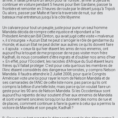
arriver, Il fallait prendre un avion pour la Tunisie ; arriver à Djerba et
continuer en voiture pendant 5 heures pour Ben Gardane, passer la
frontière et remonter en 3 heures de route par le désert jusqu’à Tripoli.
Ou alors, passer par Malte et faire la traversée de nuit, sur des
bateaux mal entretenus jusqu’à la côte libyenne.
Un calvaire pour tout un peuple, juste pour punir un seul homme.
Mandela décida de rompre cette injustice et répondant a l’ex
Président Américain Bill Clinton, qui avait jugé cette visite « malvenue
», il s’insurgea :« Aucun Etat ne peut s’arroger le rôle de gendarme du
monde, et aucun Etat ne peut dicter aux autres ce qu’ils doivent faire
». il ajouta : « ceux-là qui hier étaient les amis de nos ennemis, ont
aujourd’hui le toupet de me proposer de ne pas visiter mon frère
Kadhafi, ils nous conseillent d’être ingrats et d’oublier nos amis d’hier
». En effet, pour l’Occident, les racistes d’Afrique du Sud étaient leurs
frères qu’il fallait protéger. C’est pour cela que tous les membres de
l’Anc étaient considérés des dangereux terroristes, y compris Nelson
Mandela. Il faudra attendre le 2 Juillet 2008, pour que le Congrès
Américain vote une loi pour rayer le nom de Nelson Mandela et de
ses camarades de l’ANC de cette liste noire, pas parce qu’ils ont
compris la bêtise d’une telle liste, mais parce qu’on voulait faire un
geste pour les 90 ans de Nelson Mandela. Si les Occidentaux sont
aujourd’hui repentis de leur soutient d’hier aux ennemis de Mandela
et sont vraiment sincères lorsqu’on lui donnent des noms de rue et
de places, comment continuer à faire la guerre à celui qui a permis la
victoire de Mandela et son peuple, Kadhafi ?