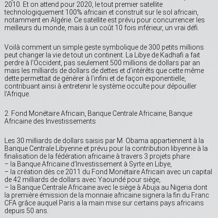
2010. Et on attend pour 2020, le tout premier satellite
technologiquement 100% africain et construit sur le sol africain,
notamment en Algérie. Ce satellite est prévu pour concurrencer les
meilleurs du monde, mais à un coût 10 fois inférieur, un vrai défi.
Voilà comment un simple geste symbolique de 300 petits millions
peut changer la vie de tout un continent. La Libye de Kadhafi a fait
perdre à l’Occident, pas seulement 500 millions de dollars par an
mais les milliards de dollars de dettes et d’intérêts que cette même
dette permettait de générer à l’infini et de façon exponentielle,
contribuant ainsi à entretenir le système occulte pour dépouiller
l’Afrique.
2. Fond Monétaire Africain, Banque Centrale Africaine, Banque
Africaine des Investissements
Les 30 milliards de dollars saisis par M. Obama appartiennent à la
Banque Centrale Libyenne et prévu pour la contribution libyenne à la
finalisation de la fédération africaine à travers 3 projets phare :
– la Banque Africaine d’Investissement à Syrte en Libye,
– la création dès ce 2011 du Fond Monétaire Africain avec un capital
de 42 milliards de dollars avec Yaoundé pour siège,
– la Banque Centrale Africaine avec le siège à Abuja au Nigeria dont
la première émission de la monnaie africaine signera la fin du Franc
CFA grâce auquel Paris a la main mise sur certains pays africains
depuis 50 ans.