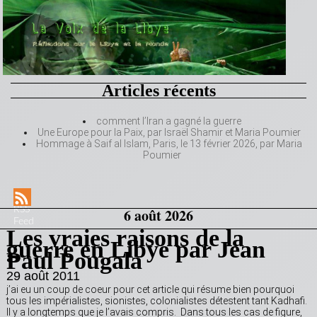
Articles récents
comment l’Iran a gagné la guerre
Une Europe pour la Paix, par Israël Shamir et Maria Poumier
Hommage à Saif al Islam, Paris, le 13 février 2026, par Maria
Poumier
RSS
6 août 2026
Feed
Les vraies raisons de la
guerre en Libye par Jean
Paul Pougala
29 août 2011
j’ai eu un coup de coeur pour cet article qui résume bien pourquoi
tous les impérialistes, sionistes, colonialistes détestent tant Kadhafi.
Il y a longtemps que je l’avais compris. Dans tous les cas de figure,