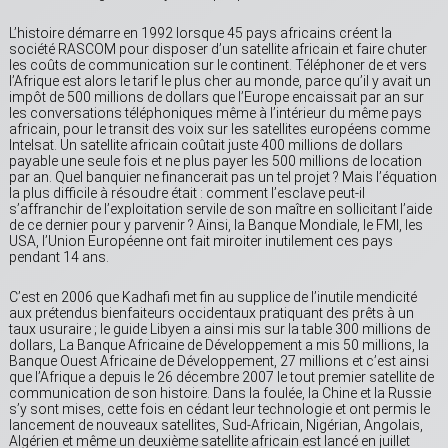
L’histoire démarre en 1992 lorsque 45 pays africains créent la
société RASCOM pour disposer d’un satellite africain et faire chuter
les coûts de communication sur le continent. Téléphoner de et vers
l’Afrique est alors le tarif le plus cher au monde, parce qu’il y avait un
impôt de 500 millions de dollars que l’Europe encaissait par an sur
les conversations téléphoniques même à l’intérieur du même pays
africain, pour le transit des voix sur les satellites européens comme
Intelsat. Un satellite africain coûtait juste 400 millions de dollars
payable une seule fois et ne plus payer les 500 millions de location
par an. Quel banquier ne financerait pas un tel projet ? Mais l’équation
la plus difficile à résoudre était : comment l’esclave peut-il
s’affranchir de l’exploitation servile de son maître en sollicitant l’aide
de ce dernier pour y parvenir ? Ainsi, la Banque Mondiale, le FMI, les
USA, l’Union Européenne ont fait miroiter inutilement ces pays
pendant 14 ans.
C’est en 2006 que Kadhafi met fin au supplice de l’inutile mendicité
aux prétendus bienfaiteurs occidentaux pratiquant des prêts à un
taux usuraire ; le guide Libyen a ainsi mis sur la table 300 millions de
dollars, La Banque Africaine de Développement a mis 50 millions, la
Banque Ouest Africaine de Développement, 27 millions et c’est ainsi
que l’Afrique a depuis le 26 décembre 2007 le tout premier satellite de
communication de son histoire. Dans la foulée, la Chine et la Russie
s’y sont mises, cette fois en cédant leur technologie et ont permis le
lancement de nouveaux satellites, Sud-Africain, Nigérian, Angolais,
Algérien et même un deuxième satellite africain est lancé en juillet