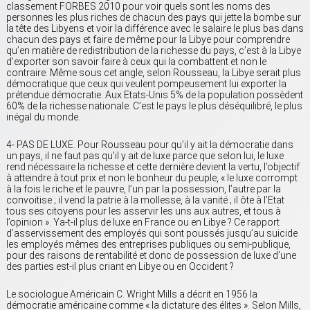
classement FORBES 2010 pour voir quels sont les noms des
personnes les plus riches de chacun des pays qui jette la bombe sur
la tête des Libyens et voir la différence avec le salaire le plus bas dans
chacun des pays et faire de même pour la Libye pour comprendre
qu’en matière de redistribution de la richesse du pays, c’est à la Libye
d’exporter son savoir faire à ceux qui la combattent et non le
contraire. Même sous cet angle, selon Rousseau, la Libye serait plus
démocratique que ceux qui veulent pompeusement lui exporter la
prétendue démocratie. Aux Etats-Unis 5% de la population possèdent
60% de la richesse nationale. C’est le pays le plus déséquilibré, le plus
inégal du monde.
4- PAS DE LUXE. Pour Rousseau pour qu’il y ait la démocratie dans
un pays, il ne faut pas qu’il y ait de luxe parce que selon lui, le luxe
rend nécessaire la richesse et cette dernière devient la vertu, l’objectif
à atteindre à tout prix et non le bonheur du peuple, « le luxe corrompt
à la fois le riche et le pauvre, l’un par la possession, l’autre par la
convoitise ; il vend la patrie à la mollesse, à la vanité ; il ôte à l’Etat
tous ses citoyens pour les asservir les uns aux autres, et tous à
l’opinion ». Ya-t-il plus de luxe en France ou en Libye ? Ce rapport
d’asservissement des employés qui sont poussés jusqu’au suicide
les employés mêmes des entreprises publiques ou semi-publique,
pour des raisons de rentabilité et donc de possession de luxe d’une
des parties est-il plus criant en Libye ou en Occident ?
Le sociologue Américain C. Wright Mills a décrit en 1956 la
démocratie américaine comme « la dictature des élites ». Selon Mills,