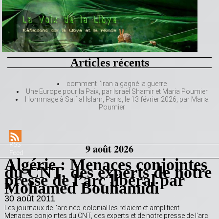
Articles récents
comment l’Iran a gagné la guerre
Une Europe pour la Paix, par Israël Shamir et Maria Poumier
Hommage à Saif al Islam, Paris, le 13 février 2026, par Maria
Poumier
RSS
9 août 2026
Feed
Algérie : Menaces conjointes
du CNT, des experts de notre
presse de l’arc libéral par
Mohamed Bouhamidi
30 août 2011
Les journaux de l’arc néo-colonial les relaient et amplifient
Menaces conjointes du CNT, des experts et de notre presse de l’arc