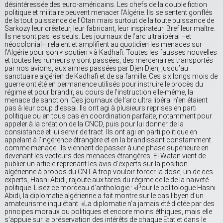
désintéressée des euro-américains. Les chefs de la double fiction
politique et militaire peuvent menacer l’Algérie. Ils se sentent gonflés
de la tout puissance de l’Otan mais surtout de la toute puissance de
Sarkozy leur créateur, leur fabricant, leur inspirateur. Bref leur maître.
Ils ne sont pas les seuls. Les journaux de l’arc ultralibéral –et
néocolonial– relaient et amplifient au quotidien les menaces sur
l’Algérie pour son « soutien » à Kadhafi. Toutes les fausses nouvelles
et toutes les rumeurs y sont passées, des mercenaires transportés
par nos avions, aux armes passées par Djen Djen, jusqu’au
sanctuaire algérien de Kadhafi et de sa famille. Ces six longs mois de
guerre ont été en permanence utilisés pour instruire le procès du
régime et pour brandir, au cours de l’instruction elle-même, la
menace de sanction. Ces journaux de l’arc ultra libéral n’en étaient
pas à leur coup d’essai. Ils ont agi à plusieurs reprises en parti
politique ou en tous cas en coordination parfaite, notamment pour
appeler à la création de la CNCD, puis pour lui donner de la
consistance et lui servir de tract. Ils ont agi en parti politique en
appelant à l’ingérence étrangère et en la brandissant constamment
comme menace. Ils viennent de passer à une phase supérieure en
devenant les vecteurs des menaces étrangères. El Watan vient de
publier un article reprenant les avis d’experts sur la position
algérienne à propos du CNT.A trop vouloir forcer la dose, un de ces
experts, Hasni Abidi, rajoute aux tares du régime celle de la naïveté
politique. Lisez ce morceau d’anthologie : «Pour le politologue Hasni
Abidi, la diplomatie algérienne a fait montre sur le cas libyen d’un
amateurisme inquiétant. «La diplomatie n’a jamais été dictée par des
principes moraux ou politiques et encore moins éthiques, mais elle
s’appuie sur la préservation des intérêts de chaque Etat et dans le