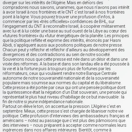
diverger sur les intérêts de l’Algérie. Mais en dehors des
compradores nous savons, unanimes, que nous n’avons pas intérêt
à avoir Israël à nos frontières et le CNT c’est Israël à nos frontières
point à la ligne. Vous pouvez trouver une profusion d’infos, à
commencer par les «très officielles» confidences de BHL, sur
l’engagement du CNT à reconnaître Israël, à coopérer militairement
avec lui et à lui céder une base au sud ouest de la Libye au cœur des
«futures frontières» du «futur énergétique» de la planète. Les principes
que la politique reflète et exprime des intérêts, énoncés par Hasni
Abidi, s’appliquent aussi aux positions politiques de notre presse.
Chacun peut y réfléchir et réfléchir d’ailleurs au développement des
divergences et des contradictions au sein de notre société.
Souvenons nous que cette presse est née dans un désir et dans une
visée des réformes. A la base et dans son landau elle a été poussée à
la vie et à la fortune puis à toujours plus de fortunes par les
réformateurs, ceux qui voulaient rendre notre Banque Centrale
autonome de notre souveraineté nationale et de la souveraineté
populaire mais soumise aux normes du capital et du libéralisme.
Cette presse a été portée par ceux qui ont une pensée politique dont
la quintessence était la négation d’un Etat souverain, une pensée qui
représentait le plus haut niveau d’habillage de ce but inavouable : la
fin de notre si jeune indépendance nationale.
Partout on élève le ton, on accentue la pression. L’Algérie c’est en
septembre. Mieux, cette presse s’est chargée de libaniser notre vie
politique. Cette profusion d’interviews des ambassadeurs français et
américains – notez au passage que c’est plus des pâmoisons que
des interviews – nous préparent à accepter comme normales leurs
ingérences dans nos affaires intérieures. Bientôt, comme à