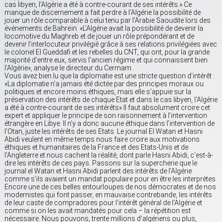
cas libyen, l’Algérie a été à contre-courant de ses intérêts.» Ce
manque de discernement a fait perdre à l’Algérie la possibilité de
jouer un rôle comparable à celui tenu par l’Arabie Saoudite lors des
événements de Bahreïn. «L’Algérie avait la possibilité de devenir la
locomotive du Maghreb et de jouer un rôle prépondérant et de
devenir l’interlocuteur privilégié grâce à ses relations privilégiées avec
le colonel El Gueddafi et les rebelles du CNT, qui ont, pour la grande
majorité d’entre eux, servis l’ancien régime et qui connaissent bien
l’Algérie», analyse le directeur du Cermam.
Vous avez bien lu que la diplomatie est une stricte question d’intérêt :
«La diplomatie n’a jamais été dictée par des principes moraux ou
politiques et encore moins éthiques, mais elle s’appuie sur la
préservation des intérêts de chaque Etat et dans le cas libyen, l’Algérie
a été à contre-courant de ses intérêts».Il faut absolument croire cet
expert et appliquer le principe de son raisonnement à l’intervention
étrangère en Libye. Il n’y a donc aucune éthique dans l’intervention de
l’Otan, juste les intérêts de ses Etats. Le journal El Watan et Hasni
Abidi veulent en même temps nous faire croire aux motivations
éthiques et humanitaires de la France et des Etats-Unis et de
l’Angleterre et nous cachent la réalité, dont parle Hasni Abidi, c’est-à-
dire les intérêts de ces pays. Passons sur la supercherie que le
journal el Watan et Hasni Abidi parlent des intérêts de l’Algérie
comme s’ils avaient un mandat populaire pour en être les interprètes.
Encore une de ces belles entourloupes de nos démocrates et de nos
modernistes qui font passer, en mauvaise contrebande, les intérêts
de leur caste de compradores pour l’intérêt général de l’Algérie et
comme si on les avait mandatés pour cela – la répétition est
nécessaire. Nous pouvons, trente millions d’algériens ou plus,