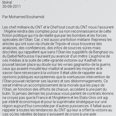
libéral
30-08-2011
Par Mohamed Bouhamidi
Les chef militaire du CNT et le Chef tout court du CNT nous l’assurent
: l’Algérie rendra des comptes pour sa non reconnaissance de cette
fiction politique qui n’a de réalité que par les bombes et les forces
spéciales de l’Otan. Car, c’est aussi une fiction militaire. Reprenez les
articles qui ont suivi «la chute de Tripoli» et vous trouverez des
analyses, des confidences, des infos de sources sûres mais
discrètes qui rappellent que sans l’Otan les supplétifs de Benghazi ou
du Djebel Nefoussa n’auraient pu avancer d’un mètre. L’euphorie de
ces médias à la suite de cette «grande victoire» sur Kadhafi ne
pouvait laisser place au doute sur les «vrais gagnants» de la guerre,
ceux qui avaient mouillé leur maillot et avaient les moyens et le
savoir-faire nécessaire à la victoire. Il était utile de rappeler aux
opinions publiques européennes que la «vertueuse» intervention de
l’Otan pouvait réclamer ses lauriers et ses dédommagements. Ce
serait même un accomplissement de la morale que les pays de
l’Otan, en fonction des efforts de chacun, accèdent à une part du
butin. Si jamais demain les journaux vous parlent de contrats léonins
ne croyez pas que la France et l’Angleterre et les Etats-Unis ont agi
par intérêt économique et pour la suprématie stratégique sur une
région aujourd’hui convoitée par d’autres puissances. Il fallait aussi
rappeler à toutes les tendances du CNT qui leur a offert la victoire au
cas où les rebelles de base s’avisaient de croire à une aide