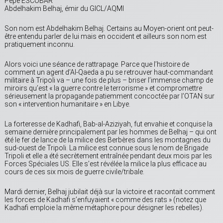
Pepe ESCOBAR
Abdelhakim Belhaj, émir du GICL/AQMI
Son nom est Abdelhakim Belhaj. Certains au Moyen-orient ont peut-
être entendu parler de lui mais en occident et ailleurs son nom est
pratiquement inconnu.
Alors voici une séance de rattrapage. Parce que l’histoire de
comment un agent d’Al-Qaeda a pu se retrouver haut-commandant
militaire à Tripoli va – une fois de plus – briser l’immense champ de
miroirs qu’est « la guerre contre le terrorisme » et compromettre
sérieusement la propagande patiemment concoctée par l’OTAN sur
son « intervention humanitaire » en Libye.
La forteresse de Kadhafi, Bab-al-Aziziyah, fut envahie et conquise la
semaine dernière principalement par les hommes de Belhaj – qui ont
été le fer de lance de la milice des Berbères dans les montagnes du
sud-ouest de Tripoli. La milice est connue sous le nom de Brigade
Tripoli et elle a été secrètement entraînée pendant deux mois par les
Forces Spéciales US. Elle s’est révélée la milice la plus efficace au
cours de ces six mois de guerre civile/tribale.
Mardi dernier, Belhaj jubilait déjà sur la victoire et racontait comment
les forces de Kadhafi s’enfuyaient « comme des rats » (notez que
Kadhafi emploie la même métaphore pour désigner les rebelles).