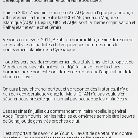
Développement pour avoir rendu la visite possible ».
Puis en 2007, Zawahiri, le numéro 2 d’Al-Qaeda à l’époque, annonça
officiellement la fusion entre la GICL et Al-Qaeda du Maghreb
Islamique (AQMI). Depuis, GICL et AQMI sont la même organisation et
Balhaj était et est le chef (émir).
Venons-en à février 2011, Belahj, en homme libre, décide de retourner
à ses activités djihadistes et d’engager ses hommes dans le
soulèvement planifié de la Cyrénaïque.
Tous les services de renseignement des Etats-Unis, de l’Europe et du
Monde arabe savent qui il est. Il a déjà fait savoir que lui et ses
hommes ne se contenteront de rien de moins que l’application de la
charia en Libye.
On aura beau chercher partout et se raconter des histories, il n’y a
rien de « démocratique » chez lui. Mais l’OTAN n’a pas voulu s’en
séparer sous prétexte qu’il n’aimait pas beaucoup les « infidèles ».
L’assassinat fin juillet du commandant militaire rebelle, le général
Abdel Fattah Younis, par les rebelles eux-mêmes semble être l’oeuvre
de Balhaj ou de gens très proches de lui.
Il est important de savoir que Younis – avant de se retourner contre