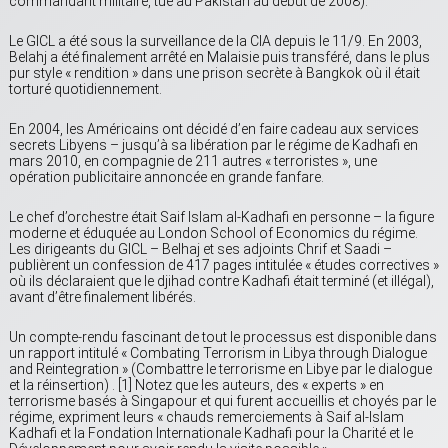
commandant militaire, tué au Pakistan au début de 2008).
Le GICL a été sous la surveillance de la CIA depuis le 11/9. En 2003,
Belahj a été finalement arrêté en Malaisie puis transféré, dans le plus
pur style « rendition » dans une prison secrète à Bangkok où il était
torturé quotidiennement.
En 2004, les Américains ont décidé d’en faire cadeau aux services
secrets Libyens – jusqu’à sa libération par le régime de Kadhafi en
mars 2010, en compagnie de 211 autres « terroristes », une
opération publicitaire annoncée en grande fanfare.
Le chef d’orchestre était Saif Islam al-Kadhafi en personne – la figure
moderne et éduquée au London School of Economics du régime.
Les dirigeants du GICL – Belhaj et ses adjoints Chrif et Saadi –
publièrent un confession de 417 pages intitulée « études correctives »
où ils déclaraient que le djihad contre Kadhafi était terminé (et illégal),
avant d’être finalement libérés.
Un compte-rendu fascinant de tout le processus est disponible dans
un rapport intitulé « Combating Terrorism in Libya through Dialogue
and Reintegration » (Combattre le terrorisme en Libye par le dialogue
et la réinsertion) . [1] Notez que les auteurs, des « experts » en
terrorisme basés à Singapour et qui furent accueillis et choyés par le
régime, expriment leurs « chauds remerciements à Saif al-Islam
Kadhafi et la Fondation Internationale Kadhafi pour la Charité et le