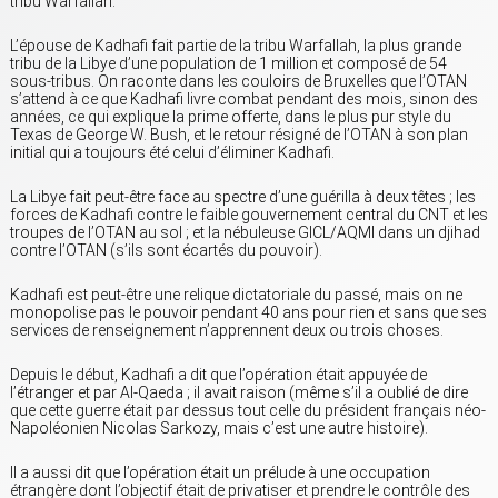
tribu Warfallah.
L’épouse de Kadhafi fait partie de la tribu Warfallah, la plus grande
tribu de la Libye d’une population de 1 million et composé de 54
sous-tribus. On raconte dans les couloirs de Bruxelles que l’OTAN
s’attend à ce que Kadhafi livre combat pendant des mois, sinon des
années, ce qui explique la prime offerte, dans le plus pur style du
Texas de George W. Bush, et le retour résigné de l’OTAN à son plan
initial qui a toujours été celui d’éliminer Kadhafi.
La Libye fait peut-être face au spectre d’une guérilla à deux têtes ; les
forces de Kadhafi contre le faible gouvernement central du CNT et les
troupes de l’OTAN au sol ; et la nébuleuse GICL/AQMI dans un djihad
contre l’OTAN (s’ils sont écartés du pouvoir).
Kadhafi est peut-être une relique dictatoriale du passé, mais on ne
monopolise pas le pouvoir pendant 40 ans pour rien et sans que ses
services de renseignement n’apprennent deux ou trois choses.
Depuis le début, Kadhafi a dit que l’opération était appuyée de
l’étranger et par Al-Qaeda ; il avait raison (même s’il a oublié de dire
que cette guerre était par dessus tout celle du président français néo-
Napoléonien Nicolas Sarkozy, mais c’est une autre histoire).
Il a aussi dit que l’opération était un prélude à une occupation
étrangère dont l’objectif était de privatiser et prendre le contrôle des