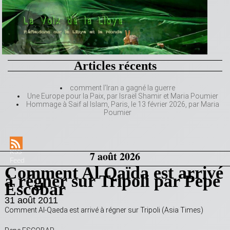
Articles récents
comment l’Iran a gagné la guerre
Une Europe pour la Paix, par Israël Shamir et Maria Poumier
Hommage à Saif al Islam, Paris, le 13 février 2026, par Maria
Poumier
RSS
7 août 2026
Feed
Comment Al Qaïda est arrivé
à régner sur Tripoli par Pepe
Escobar
31 août 2011
Comment Al-Qaeda est arrivé à régner sur Tripoli (Asia Times)