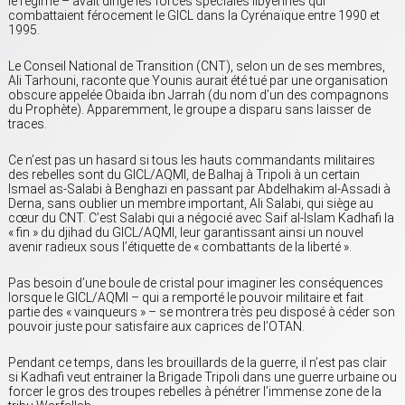
le régime – avait dirigé les forces spéciales libyennes qui
combattaient férocement le GICL dans la Cyrénaïque entre 1990 et
1995.
Le Conseil National de Transition (CNT), selon un de ses membres,
Ali Tarhouni, raconte que Younis aurait été tué par une organisation
obscure appelée Obaida ibn Jarrah (du nom d’un des compagnons
du Prophète). Apparemment, le groupe a disparu sans laisser de
traces.
Ce n’est pas un hasard si tous les hauts commandants militaires
des rebelles sont du GICL/AQMI, de Balhaj à Tripoli à un certain
Ismael as-Salabi à Benghazi en passant par Abdelhakim al-Assadi à
Derna, sans oublier un membre important, Ali Salabi, qui siège au
cœur du CNT. C’est Salabi qui a négocié avec Saif al-Islam Kadhafi la
« fin » du djihad du GICL/AQMI, leur garantissant ainsi un nouvel
avenir radieux sous l’étiquette de « combattants de la liberté ».
Pas besoin d’une boule de cristal pour imaginer les conséquences
lorsque le GICL/AQMI – qui a remporté le pouvoir militaire et fait
partie des « vainqueurs » – se montrera très peu disposé à céder son
pouvoir juste pour satisfaire aux caprices de l’OTAN.
Pendant ce temps, dans les brouillards de la guerre, il n’est pas clair
si Kadhafi veut entrainer la Brigade Tripoli dans une guerre urbaine ou
forcer le gros des troupes rebelles à pénétrer l’immense zone de la