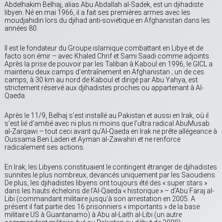
Abdelhakim Belhaj, alias Abu Abdallah al-Sadek, est un djihadiste
libyen. Né en mai 1966, il a fait ses premières armes avec les
moudjahidin lors du djihad anti-soviétique en Afghanistan dans les
années 80.
Il est le fondateur du Groupe islamique combattant en Libye et de
facto son émir – avec Khaled Chrif et Sami Saadi comme adjoints.
Après la prise de pouvoir par les Taliban à Kaboul en 1996, le GICL a
maintenu deux camps d’entraînement en Afghanistan ; un de ces
camps, à 30 km au nord de Kaboul et dirigé par Abu Yahya, est
strictement réservé aux djihadistes proches ou appartenant à Al-
Qaeda.
Après le 11/9, Belhaj s’est installé au Pakistan et aussi en Irak, où il
s’est lié d’amitié avec ni plus ni moins que l’ultra radical AbuMusab
al-Zarqawi – tout ceci avant qu’Al-Qaeda en Irak ne prête allégeance à
Oussama Ben Laden et Ayman al-Zawahiri et ne renforce
radicalement ses actions.
En Irak, les Libyens constituaient le contingent étranger de djihadistes
sunnites le plus nombreux, devancés uniquement par les Saoudiens.
De plus, les djihadistes libyens ont toujours été des « super stars »
dans les hauts échelons de l’Al-Qaeda « historique » – d’Abu Faraj al-
Libi (commandant militaire jusqu’à son arrestation en 2005. A
présent il fait partie des 16 prisonniers « importants » de la base
militaire US à Guantanamo) à Abu al-Laith al-Libi (un autre