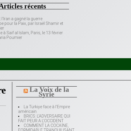
Articles récents
’Iran a gagné la guerre
e pour la Paix, par Israël Shamir et
er
 Saif al Islam, Paris, le 13 février
aria Poumier
re
La Voix de la
Syrie
La Türkiye face à l’Empire
américain
BRICS: L’ADVERSAIRE QUI
FAIT PEUR A L’OCCIDENT
COMMENT LA COCAÏNE,
FORMIDABLE TRANQUILISANT