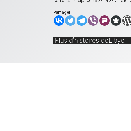
Contacts : Radija : 06.65.27.44.83 Ginette :
Partager
Plus d’histoires deLibye