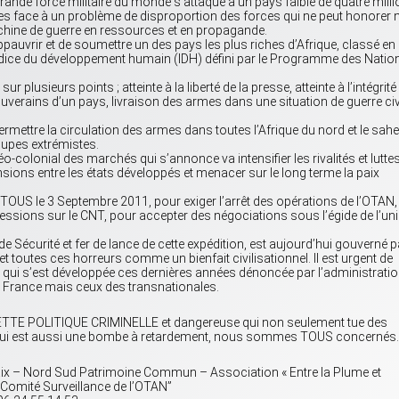
rande force militaire du monde s’attaque à un pays faible de quatre mill
 face à un problème de disproportion des forces qui ne peut honorer n
achine de guerre en ressources et en propagande.
auvrir et de soumettre un des pays les plus riches d’Afrique, classé en
Indice du développement humain (IDH) défini par le Programme des Natio
sur plusieurs points ; atteinte à la liberté de la presse, atteinte à l’intégrité
ouverains d’un pays, livraison des armes dans une situation de guerre civ
ermettre la circulation des armes dans toutes l’Afrique du nord et le sahel
oupes extrémistes.
néo-colonial des marchés qui s’annonce va intensifier les rivalités et lutte
ensions entre les états développés et menacer sur le long terme la paix
OUS le 3 Septembre 2011, pour exiger l’arrêt des opérations de l’OTAN,
pressions sur le CNT, pour accepter des négociations sous l’égide de l’un
Sécurité et fer de lance de cette expédition, est aujourd’hui gouverné p
t toutes ces horreurs comme un bienfait civilisationnel. Il est urgent de
le qui s’est développée ces dernières années dénoncée par l’administrati
 la France mais ceux des transnationales.
E POLITIQUE CRIMINELLE et dangereuse qui non seulement tue des
qui est aussi une bombe à retardement, nous sommes TOUS concernés.
a Paix – Nord Sud Patrimoine Commun – Association « Entre la Plume et
“Comité Surveillance de l’OTAN”