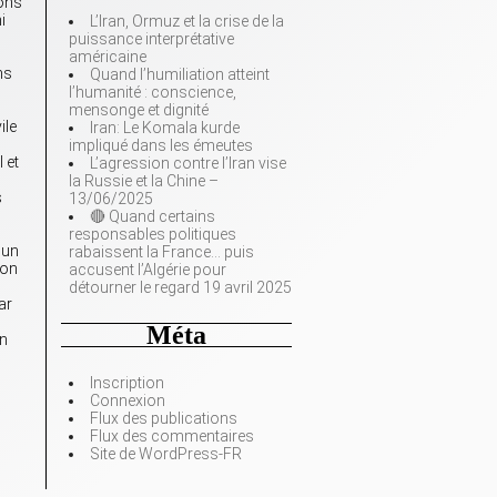
ions
i
L’Iran, Ormuz et la crise de la
puissance interprétative
américaine
ns
Quand l’humiliation atteint
l’humanité : conscience,
mensonge et dignité
ile
Iran: Le Komala kurde
impliqué dans les émeutes
 et
L’agression contre l’Iran vise
la Russie et la Chine –
s
13/06/2025
🔴 Quand certains
responsables politiques
 un
rabaissent la France… puis
ion
accusent l’Algérie pour
détourner le regard 19 avril 2025
ar
Méta
on
Inscription
Connexion
Flux des publications
Flux des commentaires
Site de WordPress-FR