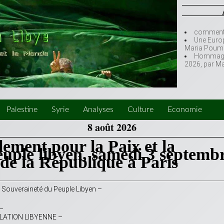
comment l
Une Europ
Maria Poumi
Hommage à
2026, par M
Palestine
Syrie
Analyses
Culture
Economie
8 août 2026
ement pour la Paix et la
euple libyen, samedi 3 septemb
 de la République à Paris
a Souveraineté du Peuple Libyen –
–
ATION LIBYENNE –