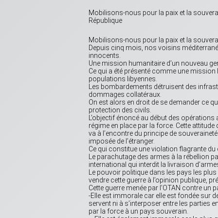
Mobilisons-nous pour la paix et la souver
République
Mobilisons-nous pour la paix et la souvera
Depuis cinq mois, nos voisins méditerrané
innocents.
Une mission humanitaire d’un nouveau genr
Ce qui a été présenté comme une mission 
populations libyennes.
Les bombardements détruisent des infrast
dommages collatéraux.
On est alors en droit de se demander ce que 
protection des civils.
L’objectif énoncé au début des opérations 
régime en place par la force. Cette attitud
va à l’encontre du principe de souveraineté
imposée de l’étranger.
Ce qui constitue une violation flagrante du d
Le parachutage des armes à la rébellion par
international qui interdit la livraison d’arme
Le pouvoir politique dans les pays les plus
vendre cette guerre à l’opinion publique, 
Cette guerre menée par l’OTAN contre un pa
-Elle est immorale car elle est fondée sur
servent ni à s’interposer entre les parties 
par la force à un pays souverain.