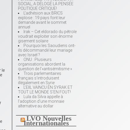
SOCIAL, A DÉLOGÉ LA PENSÉE
POLITIQUE CRITIQUE!
L’adhésion aux BRICS
explose : 19 pays font leur
demande avant le sommet
annuel
Irak – Cet eldorado du pétrole
voudrait exploiter son énorme
gisement solaire
Pourquoi les Saoudiens ont-
ils décommandé leur mariage
avec Israël ?
ONU : Plusieurs
organisations abordent la
question de l’«antisémitisme »
 le
Trois parlementaires
le
français s’introduisent
illégalement en Syrie
L’EIIL VAINCU EN SYRAK ET
TOUT LE MONDE S’EN FOUT!
Lula da Silva appelle à
l’adoption d’une monnaie
r
alternative au dollar
LVO Nouvelles
me
Internationales