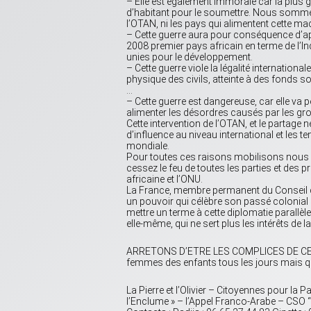
– Elle est également immorale car la plus g
d’habitant pour le soumettre. Nous sommes
l’OTAN, ni les pays qui alimentent cette m
– Cette guerre aura pour conséquence d’app
2008 premier pays africain en terme de l’
unies pour le développement.
– Cette guerre viole la légalité internationale 
physique des civils, atteinte à des fonds s
…
– Cette guerre est dangereuse, car elle va p
alimenter les désordres causés par les gr
Cette intervention de l’OTAN, et le partage 
d’influence au niveau international et les t
mondiale.
Pour toutes ces raisons mobilisons nous T
cessez le feu de toutes les parties et des 
africaine et l’ONU.
La France, membre permanent du Conseil de 
un pouvoir qui célèbre son passé colonial e
mettre un terme à cette diplomatie parallè
elle-même, qui ne sert plus les intérêts de
ARRETONS D’ETRE LES COMPLICES DE CETT
femmes des enfants tous les jours mais 
La Pierre et l’Olivier – Citoyennes pour l
l’Enclume » – l’Appel Franco-Arabe – CSO 