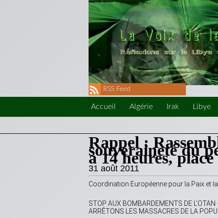
RSS Feed
Accueil
Algérie
Irak
Libye
Rappel : Rassembl
souveraineté du p
à 14 heures, place
31 août 2011
Coordination Européenne pour la Paix et l
STOP AUX BOMBARDEMENTS DE L’OTAN 
ARRÊTONS LES MASSACRES DE LA POPUL