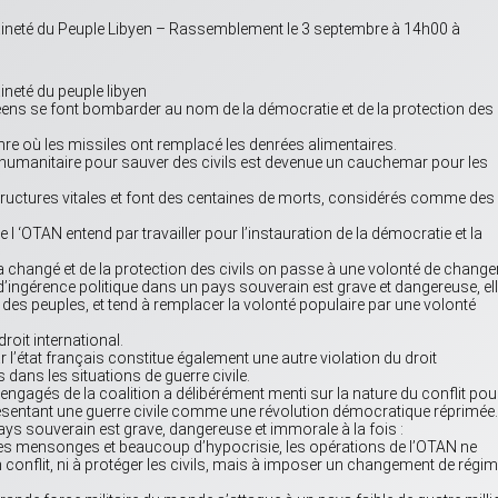
aineté du Peuple Libyen – Rassemblement le 3 septembre à 14h00 à
ineté du peuple libyen
ens se font bombarder au nom de la démocratie et de la protection des
e où les missiles ont remplacé les denrées alimentaires.
humanitaire pour sauver des civils est devenue un cauchemar pour les
ructures vitales et font des centaines de morts, considérés comme des
l ‘OTAN entend par travailler pour l’instauration de la démocratie et la
a changé et de la protection des civils on passe à une volonté de changer
e d’ingérence politique dans un pays souverain est grave et dangereuse, el
 des peuples, et tend à remplacer la volonté populaire par une volonté
roit international.
 l’état français constitue également une autre violation du droit
s dans les situations de guerre civile.
 engagés de la coalition a délibérément menti sur la nature du conflit pou
présentant une guerre civile comme une révolution démocratique réprimée.
ys souverain est grave, dangereuse et immorale à la fois :
 des mensonges et beaucoup d’hypocrisie, les opérations de l’OTAN ne
en conflit, ni à protéger les civils, mais à imposer un changement de régi