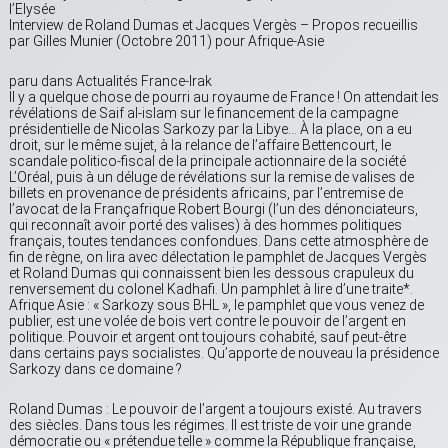
l’Elysée
Interview de Roland Dumas et Jacques Vergès – Propos recueillis
par Gilles Munier (Octobre 2011) pour Afrique-Asie
paru dans Actualités France-Irak
Il y a quelque chose de pourri au royaume de France ! On attendait les
révélations de Saif al-islam sur le financement de la campagne
présidentielle de Nicolas Sarkozy par la Libye… À la place, on a eu
droit, sur le même sujet, à la relance de l’affaire Bettencourt, le
scandale politico-fiscal de la principale actionnaire de la société
L’Oréal, puis à un déluge de révélations sur la remise de valises de
billets en provenance de présidents africains, par l’entremise de
l’avocat de la Françafrique Robert Bourgi (l’un des dénonciateurs,
qui reconnaît avoir porté des valises) à des hommes politiques
français, toutes tendances confondues. Dans cette atmosphère de
fin de règne, on lira avec délectation le pamphlet de Jacques Vergès
et Roland Dumas qui connaissent bien les dessous crapuleux du
renversement du colonel Kadhafi. Un pamphlet à lire d’une traite*.
Afrique Asie : « Sarkozy sous BHL », le pamphlet que vous venez de
publier, est une volée de bois vert contre le pouvoir de l’argent en
politique. Pouvoir et argent ont toujours cohabité, sauf peut-être
dans certains pays socialistes. Qu’apporte de nouveau la présidence
Sarkozy dans ce domaine ?
Roland Dumas : Le pouvoir de l’argent a toujours existé. Au travers
des siècles. Dans tous les régimes. Il est triste de voir une grande
démocratie ou « prétendue telle » comme la République française,