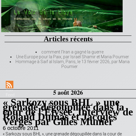
Articles récents
comment l’Iran a gagné la guerre
Une Europe pour la Paix, par Israël Shamir et Maria Poumier
Hommage à Saif al Islam, Paris, le 13 février 2026, par Maria
Poumier
RSS
5 août 2026
Feed
« Sarkozy sous BHL » une
grenade dégoupillée dans la
cour de l’Elysée. Interview de
Roland Dumas et Jacques
Vergès par Gilles Munier
6 octobre 2011
« Sarkozy sous BHL », une grenade dégoupillée dans la cour de