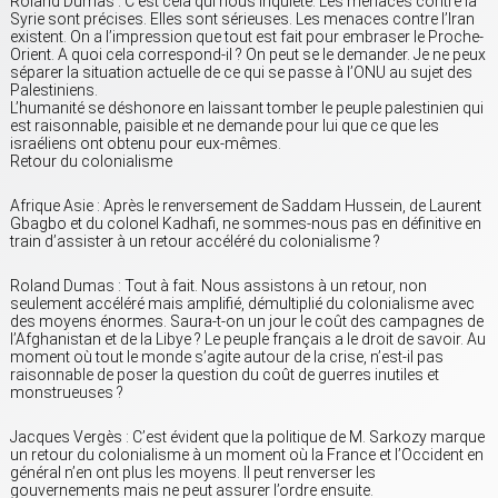
Roland Dumas : C’est cela qui nous inquiète. Les menaces contre la
Syrie sont précises. Elles sont sérieuses. Les menaces contre l’Iran
existent. On a l’impression que tout est fait pour embraser le Proche-
Orient. A quoi cela correspond-il ? On peut se le demander. Je ne peux
séparer la situation actuelle de ce qui se passe à l’ONU au sujet des
Palestiniens.
L’humanité se déshonore en laissant tomber le peuple palestinien qui
est raisonnable, paisible et ne demande pour lui que ce que les
israéliens ont obtenu pour eux-mêmes.
Retour du colonialisme
Afrique Asie : Après le renversement de Saddam Hussein, de Laurent
Gbagbo et du colonel Kadhafi, ne sommes-nous pas en définitive en
train d’assister à un retour accéléré du colonialisme ?
Roland Dumas : Tout à fait. Nous assistons à un retour, non
seulement accéléré mais amplifié, démultiplié du colonialisme avec
des moyens énormes. Saura-t-on un jour le coût des campagnes de
l’Afghanistan et de la Libye ? Le peuple français a le droit de savoir. Au
moment où tout le monde s’agite autour de la crise, n’est-il pas
raisonnable de poser la question du coût de guerres inutiles et
monstrueuses ?
Jacques Vergès : C’est évident que la politique de M. Sarkozy marque
un retour du colonialisme à un moment où la France et l’Occident en
général n’en ont plus les moyens. Il peut renverser les
gouvernements mais ne peut assurer l’ordre ensuite.