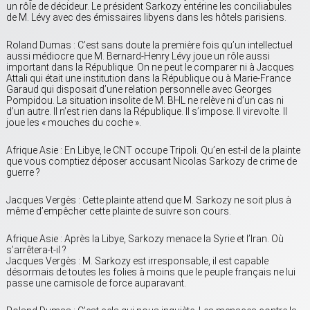
un rôle de décideur. Le président Sarkozy entérine les conciliabules
de M. Lévy avec des émissaires libyens dans les hôtels parisiens.
Roland Dumas : C’est sans doute la première fois qu’un intellectuel
aussi médiocre que M. Bernard-Henry Lévy joue un rôle aussi
important dans la République. On ne peut le comparer ni à Jacques
Attali qui était une institution dans la République ou à Marie-France
Garaud qui disposait d’une relation personnelle avec Georges
Pompidou. La situation insolite de M. BHL ne relève ni d’un cas ni
d’un autre. Il n’est rien dans la République. Il s’impose. Il virevolte. Il
joue les « mouches du coche ».
Afrique Asie : En Libye, le CNT occupe Tripoli. Qu’en est-il de la plainte
que vous comptiez déposer accusant Nicolas Sarkozy de crime de
guerre ?
Jacques Vergès : Cette plainte attend que M. Sarkozy ne soit plus à
même d’empêcher cette plainte de suivre son cours.
Afrique Asie : Après la Libye, Sarkozy menace la Syrie et l’Iran. Où
s’arrêtera-t-il ?
Jacques Vergès : M. Sarkozy est irresponsable, il est capable
désormais de toutes les folies à moins que le peuple français ne lui
passe une camisole de force auparavant.