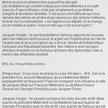
être en proie à un phénomène aujourd’hui décuplé.
Les révélations qui sortent chaque jour sont édifiantes à ce sujet
mais la « France Afrique » n’est pas simplement un problème
d’argent et de valises de billets. C’est aussi une méthode qui nous
ramène des siècles en arrière et qui repose sur des actions militaires,
en bref, sur le colonialisme : « Un régime vous déplaît, on le change,
on en installe un autre ». Peut-on dire que c’est là le progrès ?
Jacques Vergès : Ce que la présidence Sarkozy apporte de nouveau
dans les relations entre pouvoir et argent est l’hypertrophie du rôle de
l’argent sale et de la corruption qui s’ensuit, faisant de la République
française une République bananière. Ses relations avec les pays
africains et arabes ne se font plus à travers des diplomates mais à
travers des affairistes douteux.
BHL, la « mouche du coche »
Afrique Asie : Vous vous en prenez à « Lévy d’Arabie »… BHL. Est-ce la
première fois, sous la République, qu’un intellectuel détient
publiquement un tel pouvoir? Peut-on comparer son influence à celle
de Jacques Attali sur François Mitterrand ou de Marie-France
Garaud sur Georges Pompidou puis Jacques Chirac .
Jacques Vergès : On ne peut comparer les rôles discrets de M. Attali
auprès du président Mitterrand ou de Madame Garaud auprès de
Georges Pompidou avec le rôle de M. Lévy auprès de Sarkozy qui est