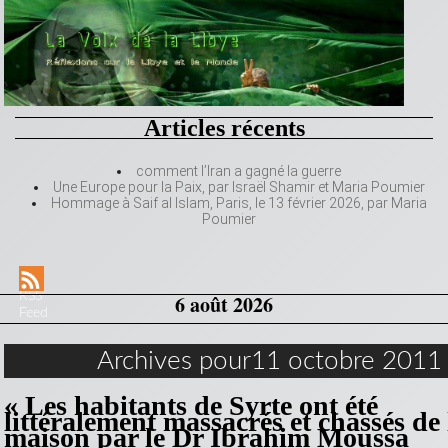
Articles récents
comment l’Iran a gagné la guerre
Une Europe pour la Paix, par Israël Shamir et Maria Poumier
Hommage à Saif al Islam, Paris, le 13 février 2026, par Maria
Poumier
RSS
6 août 2026
Feed
Archives pour11 octobre 2011
« Les habitants de Syrte ont été
littéralement massacrés et chassés de 
maison par le Dr Ibrahim Moussa