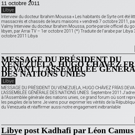
11 octobre 2011
Libye
Interview du docteur Ibrahim Moussa « Les habitants de Syrte ont été li
massacrés et chassés de leurs maisons » vendredi 7 octobre 2011, pa
Valmy Interview du docteur Ibrahim Moussa, porte-parole officiel du 
libyen, par Arrai TV – 1er octobre 2011 (*) Traduite de l’arabe par Libya
octobre 2011 Libya
MESSAGE DU PRÉSIDENT DU
VENEZUELA, HUGO CHAVEZ FR
DEVANT L’ASSEMBLÉE GÉNÉR
DES NATIONS UNIES
Libye
MESSAGE DU PRÉSIDENT DU VENEZUELA, HUGO CHÁVEZ FRÍAS DEV
L’ASSEMBLÉE GÉNÉRALE DES NATIONS UNIES. Septembre 2011 J’adre
à l’Assemblée générale des nations unies, ce grand forum où sont repr
les peuples de la terre. Je viens pour exprimer les vérités de la Républiq
du Venezuela et réaffirmer aussi notre engagement inébranlable
Libye post Kadhafi par Léon Camus