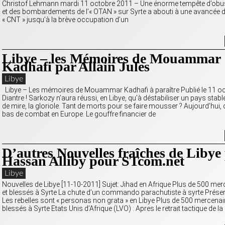
Christof Lehmann mardi 11 octobre 2011 – Une énorme tempête d’obus
et des bombardements de l’« OTAN » sur Syrte a abouti à une avancée 
« CNT » jusqu’à la brève occupation d’un
Libye – les Mémoires de Mouammar
Kadhafi par Allain Jules
Libye
Libye – Les mémoires de Mouammar Kadhafi à paraître Publié le 11 o
Diantre ! Sarkozy n’aura réussi, en Libye, qu’à déstabiliser un pays stabl
de mire, la gloriole. Tant de morts pour se faire mousser ? Aujourd’hui, c
bas de combat en Europe. Le gouffre financier de
D’autres Nouvelles fraîches de Libye
Hassan Alliby pour STcom.net
Libye
Nouvelles de Libye [11-10-2011] Sujet: Jihad en Afrique Plus de 500 mer
et blessés à Syrte La chute d’un commando parachutiste à syrte Préserv
Les rebelles sont « personas non grata » en Libye Plus de 500 mercenair
blessés à Syrte Etats Unis d’Afrique (LVO) : Apres le retrait tactique de la