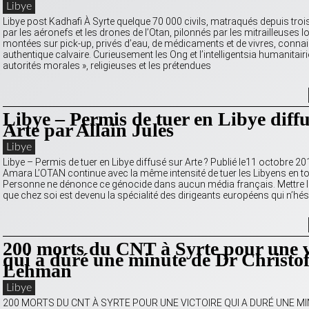
Libye
Libye post Kadhafi À Syrte quelque 70 000 civils, matraqués depuis tro
par les aéronefs et les drones de l’Otan, pilonnés par les mitrailleuses 
montées sur pick-up, privés d’eau, de médicaments et de vivres, conna
authentique calvaire. Curieusement les Ong et l’intelligentsia humanitairi
autorités morales », religieuses et les prétendues
Libye – Permis de tuer en Libye diffu
Arte par Allain Jules
Libye
Libye – Permis de tuer en Libye diffusé sur Arte ? Publié le11 octobre 20
Amara L’OTAN continue avec la même intensité de tuer les Libyens en to
Personne ne dénonce ce génocide dans aucun média français. Mettre le 
que chez soi est devenu la spécialité des dirigeants européens qui n’hés
200 morts du CNT à Syrte pour une v
qui a duré une minute de Dr Christo
Lehman
Libye
200 MORTS DU CNT À SYRTE POUR UNE VICTOIRE QUI A DURÉ UNE MINU