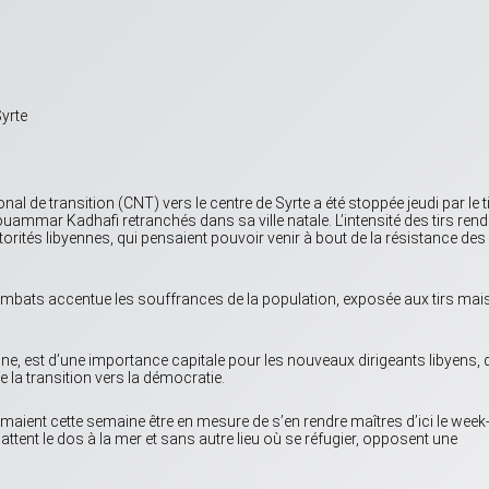
Syrte
l de transition (CNT) vers le centre de Syrte a été stoppée jeudi par le ti
uammar Kadhafi retranchés dans sa ville natale. L’intensité des tirs rend
orités libyennes, qui pensaient pouvoir venir à bout de la résistance des
es combats accentue les souffrances de la population, exposée aux tirs mai
nne, est d’une importance capitale pour les nouveaux dirigeants libyens, 
de la transition vers la démocratie.
ent cette semaine être en mesure de s’en rendre maîtres d’ici le week
attent le dos à la mer et sans autre lieu où se réfugier, opposent une