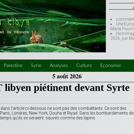
comment l
Une Europ
Maria Poumi
Hommage à
2026, par M
Palestine
Syrie
Analyses
Culture
Economie
5 août 2026
 libyen piétinent devant Syrte
ans l’article ci-dessous ne sont pas des combattants. Ce sont des
s à Paris, Londres, New-York, Douha et Riyad. Sans les bombardements de
ongtemps qu’ils se seraient sauvés comme des lapins