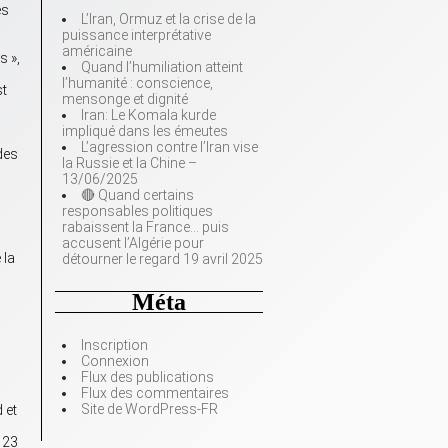
es
L’Iran, Ormuz et la crise de la
puissance interprétative
américaine
s »,
Quand l’humiliation atteint
l’humanité : conscience,
st
mensonge et dignité
Iran: Le Komala kurde
impliqué dans les émeutes
L’agression contre l’Iran vise
 des
la Russie et la Chine –
13/06/2025
🔴 Quand certains
responsables politiques
rabaissent la France… puis
accusent l’Algérie pour
 la
détourner le regard 19 avril 2025
Méta
Inscription
Connexion
Flux des publications
Flux des commentaires
Site de WordPress-FR
 et
 23