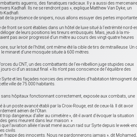
mbattants aguerris, des fanatiques radicaux. Il y a aussi des mercenair
nvers Kadhafi. Ils ne se rendront pas », explique Matthew Van Dyke, un
ti-Kadhafi.
it de la présence de snipers, nous allons essuyer des pertes importante
 de front se sont établies dans un hôtel de luxe situé à l’extrémité nord-e
, de déloger de leurs positions les tireurs embusqués. Mais, jeudi à la mi-
ient pas avoir progressé d’un mètre au cours des vingt-quatre heures
re, sur le toit de l’hôtel, ont même été la cible de tirs de mitrailleuse. Un
 le minaret d’une mosquée située à 600 mètres.
 forces du CNT, un des combattants de l’ex-rébellion juge stupides ceux
rs-ci d’un assaut final. « Ils n’ont pas conscience de l’équilibre des
e Syrte et les façades noircies des immeubles d’habitation témoignent de
tte ville de 75.000 habitants.
u, sans hôpitaux fonctionnant correctement, exposée aux combats, une
à un poste avancé établi par la Croix-Rouge, est de ceux-là. Il dit avoir
dement aérien de l’Otan.
it trop dangereux d’aller au cimetière », dit-il avant d’évoquer la situation
gle, des gens meurent dans leur maison. »
que l’aviation alliée n’avait mené aucun raid sur Syrte depuis le week-end
s civils.
’Otan frappe des innocents. Nous ne pardonnerons jamais », dit Mohamed,