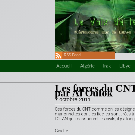
RSS Feed
Accueil
Algérie
Irak
Libye
Les forces du CNT
par Al Oufok
7 octobre 2011
Ces forces du CNT comme on les désigne d
marionnettes dont les ficelles sont tirée
l’OTAN qui massacrent les civils, il y a l
Ginette