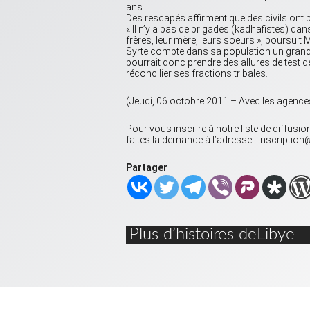
ans.
Des rescapés affirment que des civils ont p
« Il n’y a pas de brigades (kadhafistes) dan
frères, leur mère, leurs soeurs », poursui
Syrte compte dans sa population un grand 
pourrait donc prendre des allures de test de
réconcilier ses fractions tribales.
(Jeudi, 06 octobre 2011 – Avec les agence
Pour vous inscrire à notre liste de diffusi
faites la demande à l’adresse : inscripti
Partager
Plus d’histoires deLibye