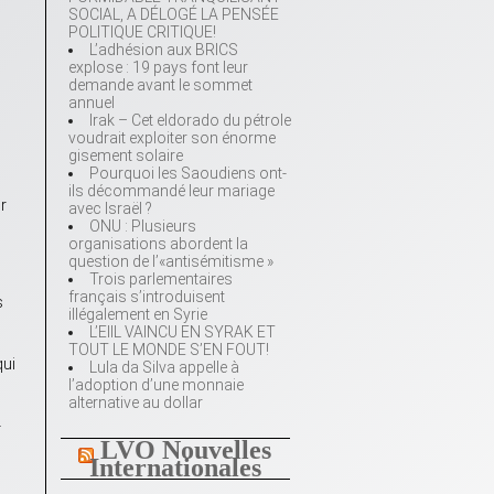
SOCIAL, A DÉLOGÉ LA PENSÉE
POLITIQUE CRITIQUE!
L’adhésion aux BRICS
explose : 19 pays font leur
demande avant le sommet
annuel
Irak – Cet eldorado du pétrole
voudrait exploiter son énorme
gisement solaire
Pourquoi les Saoudiens ont-
ils décommandé leur mariage
r
avec Israël ?
ONU : Plusieurs
organisations abordent la
question de l’«antisémitisme »
Trois parlementaires
français s’introduisent
s
illégalement en Syrie
L’EIIL VAINCU EN SYRAK ET
TOUT LE MONDE S’EN FOUT!
qui
Lula da Silva appelle à
l’adoption d’une monnaie
alternative au dollar
-
LVO Nouvelles
Internationales