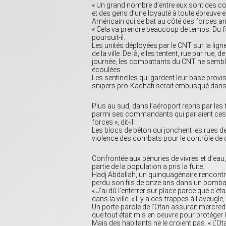
« Un grand nombre d’entre eux sont des co
et des gens d’une loyauté à toute épreuve e
Américain qui se bat au côté des forces an
« Cela va prendre beaucoup de temps. Du fa
poursuit-il.
Les unités déployées par le CNT sur la ligne
de la ville. De là, elles tentent, rue par rue
journée, les combattants du CNT ne sembla
écoulées.
Les sentinelles qui gardent leur base provisoi
snipers pro-Kadhafi serait embusqué dans
Plus au sud, dans l’aéroport repris par les
parmi ses commandants qui parlaient ces jou
forces », dit-il.
Les blocs de béton qui jonchent les rues d
violence des combats pour le contrôle de ce
Confrontée aux pénuries de vivres et d’ea
partie de la population a pris la fuite.
Hadj Abdallah, un quinquagénaire rencontré 
perdu son fils de onze ans dans un bombar
« J’ai dû l’enterrer sur place parce que c’éta
dans la ville. « Il y a des frappes à l’aveu
Un porte-parole de l’Otan assurait mercredi 
que tout était mis en oeuvre pour protéger le
Mais des habitants ne le croient pas. « L