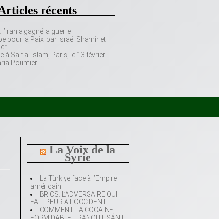
Articles récents
’Iran a gagné la guerre
e pour la Paix, par Israël Shamir et
er
 Saif al Islam, Paris, le 13 février
aria Poumier
La Voix de la
Syrie
La Türkiye face à l’Empire
américain
BRICS: L’ADVERSAIRE QUI
FAIT PEUR A L’OCCIDENT
COMMENT LA COCAÏNE,
FORMIDABLE TRANQUILISANT