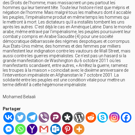
des Droits de l’homme, mais massacrent un peu partout les
hommes qui leur tiennent tête. Toute leur histoire n’est que mépris et
négation de l’homme. Mais malgré tous les malheurs dont il accable
les peuples, l’impérialisme produit en même temps les hommes qui
le mettront à mort. Les dictateurs qu’il a installés tombent les uns
après les autres. C’est déjà le cas en Amérique Latine. Dans le monde
arabe, même entravé par l’impérialisme, les peuples poursuivent leur
combat y compris en Arabie Saoudite (4) pour une société
démocratique débarrassée des régimes despotiques et corrompus.
Aux États-Unis même, des hommes et des femmes par milliers
manifestent leur indignation contre les vautours de Wall Street, mais
aussi contre les guerres impérialistes. Ce n’est pas un hasard si la
grande manifestation de Washington du 6 octobre 2011 où les
manifestants scandaient, entre autres, « Arrêtez la guerre, ramenez
les troupes à la maison » coïncidait avec le dixième anniversaire de
l’intervention impérialiste en Afghanistan le 7 octobre 2001. La
solidarité entre les peuples est une condition vitale pour mettre un
terme définitif à cette hégémonie impérialiste.
Mohamed Belaali
Partager