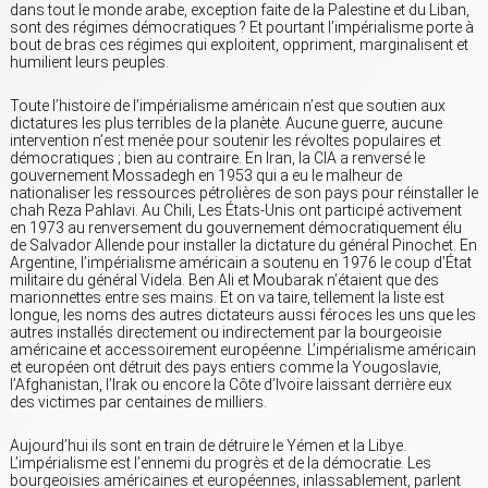
dans tout le monde arabe, exception faite de la Palestine et du Liban,
sont des régimes démocratiques ? Et pourtant l’impérialisme porte à
bout de bras ces régimes qui exploitent, oppriment, marginalisent et
humilient leurs peuples.
Toute l’histoire de l’impérialisme américain n’est que soutien aux
dictatures les plus terribles de la planète. Aucune guerre, aucune
intervention n’est menée pour soutenir les révoltes populaires et
démocratiques ; bien au contraire. En Iran, la CIA a renversé le
gouvernement Mossadegh en 1953 qui a eu le malheur de
nationaliser les ressources pétrolières de son pays pour réinstaller le
chah Reza Pahlavi. Au Chili, Les États-Unis ont participé activement
en 1973 au renversement du gouvernement démocratiquement élu
de Salvador Allende pour installer la dictature du général Pinochet. En
Argentine, l’impérialisme américain a soutenu en 1976 le coup d’État
militaire du général Videla. Ben Ali et Moubarak n’étaient que des
marionnettes entre ses mains. Et on va taire, tellement la liste est
longue, les noms des autres dictateurs aussi féroces les uns que les
autres installés directement ou indirectement par la bourgeoisie
américaine et accessoirement européenne. L’impérialisme américain
et européen ont détruit des pays entiers comme la Yougoslavie,
l’Afghanistan, l’Irak ou encore la Côte d’Ivoire laissant derrière eux
des victimes par centaines de milliers.
Aujourd’hui ils sont en train de détruire le Yémen et la Libye.
L’impérialisme est l’ennemi du progrès et de la démocratie. Les
bourgeoisies américaines et européennes, inlassablement, parlent