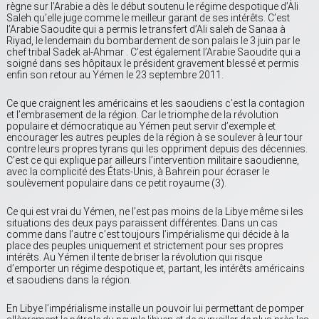
règne sur l’Arabie a dès le début soutenu le régime despotique d’Ali
Saleh qu’elle juge comme le meilleur garant de ses intérêts. C’est
l’Arabie Saoudite qui a permis le transfert d’Ali saleh de Sanaa à
Riyad, le lendemain du bombardement de son palais le 3 juin par le
chef tribal Sadek al-Ahmar . C’est également l’Arabie Saoudite qui a
soigné dans ses hôpitaux le président gravement blessé et permis
enfin son retour au Yémen le 23 septembre 2011.
Ce que craignent les américains et les saoudiens c’est la contagion
et l’embrasement de la région. Car le triomphe de la révolution
populaire et démocratique au Yémen peut servir d’exemple et
encourager les autres peuples de la région à se soulever à leur tour
contre leurs propres tyrans qui les oppriment depuis des décennies.
C’est ce qui explique par ailleurs l’intervention militaire saoudienne,
avec la complicité des États-Unis, à Bahreïn pour écraser le
soulèvement populaire dans ce petit royaume (3).
Ce qui est vrai du Yémen, ne l’est pas moins de la Libye même si les
situations des deux pays paraissent différentes. Dans un cas
comme dans l’autre c’est toujours l’impérialisme qui décide à la
place des peuples uniquement et strictement pour ses propres
intérêts. Au Yémen il tente de briser la révolution qui risque
d’emporter un régime despotique et, partant, les intérêts américains
et saoudiens dans la région.
En Libye l’impérialisme installe un pouvoir lui permettant de pomper