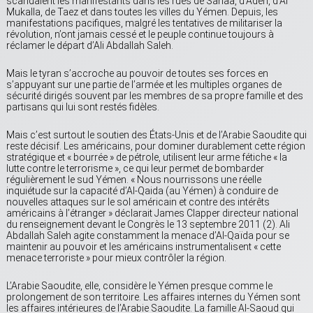
scandaient les manifestants dans les rues de Sanaa, d’Aden, d’Al
Mukalla, de Taez et dans toutes les villes du Yémen. Depuis, les
manifestations pacifiques, malgré les tentatives de militariser la
révolution, n’ont jamais cessé et le peuple continue toujours à
réclamer le départ d’Ali Abdallah Saleh.
Mais le tyran s’accroche au pouvoir de toutes ses forces en
s’appuyant sur une partie de l’armée et les multiples organes de
sécurité dirigés souvent par les membres de sa propre famille et des
partisans qui lui sont restés fidèles.
Mais c’est surtout le soutien des États-Unis et de l’Arabie Saoudite qui
reste décisif. Les américains, pour dominer durablement cette région
stratégique et « bourrée » de pétrole, utilisent leur arme fétiche « la
lutte contre le terrorisme », ce qui leur permet de bombarder
régulièrement le sud Yémen. « Nous nourrissons une réelle
inquiétude sur la capacité d’Al-Qaida (au Yémen) à conduire de
nouvelles attaques sur le sol américain et contre des intérêts
américains à l’étranger » déclarait James Clapper directeur national
du renseignement devant le Congrès le 13 septembre 2011 (2). Ali
Abdallah Saleh agite constamment la menace d’Al-Qaïda pour se
maintenir au pouvoir et les américains instrumentalisent « cette
menace terroriste » pour mieux contrôler la région.
L’Arabie Saoudite, elle, considère le Yémen presque comme le
prolongement de son territoire. Les affaires internes du Yémen sont
les affaires intérieures de l’Arabie Saoudite. La famille Al-Saoud qui