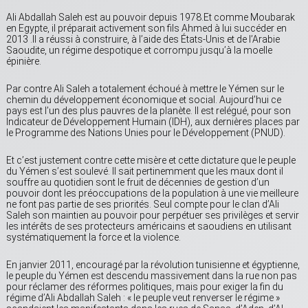
Ali Abdallah Saleh est au pouvoir depuis 1978.Et comme Moubarak
en Egypte, il préparait activement son fils Ahmed à lui succéder en
2013 .Il a réussi à construire, à l’aide des États-Unis et de l’Arabie
Saoudite, un régime despotique et corrompu jusqu’à la moelle
épinière.
Par contre Ali Saleh a totalement échoué à mettre le Yémen sur le
chemin du développement économique et social. Aujourd’hui ce
pays est l’un des plus pauvres de la planète. Il est relégué, pour son
Indicateur de Développement Humain (IDH), aux dernières places par
le Programme des Nations Unies pour le Développement (PNUD).
Et c’est justement contre cette misère et cette dictature que le peuple
du Yémen s’est soulevé. Il sait pertinemment que les maux dont il
souffre au quotidien sont le fruit de décennies de gestion d’un
pouvoir dont les préoccupations de la population à une vie meilleure
ne font pas partie de ses priorités. Seul compte pour le clan d’Ali
Saleh son maintien au pouvoir pour perpétuer ses privilèges et servir
les intérêts de ses protecteurs américains et saoudiens en utilisant
systématiquement la force et la violence.
En janvier 2011, encouragé par la révolution tunisienne et égyptienne,
le peuple du Yémen est descendu massivement dans la rue non pas
pour réclamer des réformes politiques, mais pour exiger la fin du
régime d’Ali Abdallah Saleh : « le peuple veut renverser le régime »