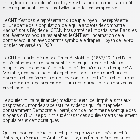
limite, le « partage » du pétrole libyen se fera probablement au profit
du plus puissant d’entre eux. Belles batailles en perspective !
Le CNT n’est pas le représentant du peuple libyen. Il ne représente
qu’une partie de la population, celle qui a accepté de combattre
Kadhafi sous l’égide de l’OTAN, bras armé de l’impérialisme. Dans les
soulèvements populaires arabes, le CNT est l’incarnation de la
contre-révolution avec comme symbole le drapeau libyen de l’ex-roi
Idris Ier, renversé en 1969.
Le CNT a trahi la mémoire d’Omar Al Mokhtar (1862/1931) et l’esprit
de résistance contre l’occupant étranger qu’il incarnait. Mais si le
peuple libyen a engendré dans le passé des héros de la trempe d’ Al
Mokhtar, il est certainement capable de produire aujourd’hui des
hommes et des femmes qui balayeront tous les traîtres et mettrons
un terme au pillage organisé de leurs ressources par les nouveaux
envahisseurs.
Le soutien militaire, financier, médiatique etc. de l’impérialisme aux
despotes du monde arabe est une évidence qu’il faut rappeler
constamment. Démocratie, liberté, droit de l’homme ne sont que des
slogans qu’il utilise pour mieux écraser des soulèvements réellement
populaires et démocratiques.
Qui peut soutenir sérieusement que les pouvoirs qui sévissent à
Bahreïn, au Yémen, en Arabie Saoudite, aux Émirats Arabes Unies et