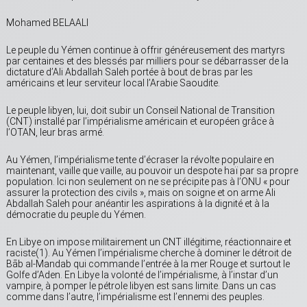
Mohamed BELAALI
Le peuple du Yémen continue à offrir généreusement des martyrs
par centaines et des blessés par milliers pour se débarrasser de la
dictature d’Ali Abdallah Saleh portée à bout de bras par les
américains et leur serviteur local l’Arabie Saoudite.
Le peuple libyen, lui, doit subir un Conseil National de Transition
(CNT) installé par l’impérialisme américain et européen grâce à
l’OTAN, leur bras armé.
Au Yémen, l’impérialisme tente d’écraser la révolte populaire en
maintenant, vaille que vaille, au pouvoir un despote haï par sa propre
population. Ici non seulement on ne se précipite pas à l’ONU « pour
assurer la protection des civils », mais on soigne et on arme Ali
Abdallah Saleh pour anéantir les aspirations à la dignité et à la
démocratie du peuple du Yémen.
En Libye on impose militairement un CNT illégitime, réactionnaire et
raciste(1). Au Yémen l’impérialisme cherche à dominer le détroit de
Bāb al-Mandab qui commande l’entrée à la mer Rouge et surtout le
Golfe d’Aden. En Libye la volonté de l’impérialisme, à l’instar d’un
vampire, à pomper le pétrole libyen est sans limite. Dans un cas
comme dans l’autre, l’impérialisme est l’ennemi des peuples.