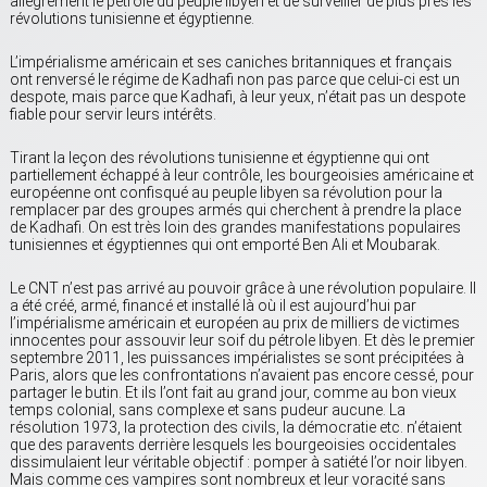
allègrement le pétrole du peuple libyen et de surveiller de plus près les
révolutions tunisienne et égyptienne.
L’impérialisme américain et ses caniches britanniques et français
ont renversé le régime de Kadhafi non pas parce que celui-ci est un
despote, mais parce que Kadhafi, à leur yeux, n’était pas un despote
fiable pour servir leurs intérêts.
Tirant la leçon des révolutions tunisienne et égyptienne qui ont
partiellement échappé à leur contrôle, les bourgeoisies américaine et
européenne ont confisqué au peuple libyen sa révolution pour la
remplacer par des groupes armés qui cherchent à prendre la place
de Kadhafi. On est très loin des grandes manifestations populaires
tunisiennes et égyptiennes qui ont emporté Ben Ali et Moubarak.
Le CNT n’est pas arrivé au pouvoir grâce à une révolution populaire. Il
a été créé, armé, financé et installé là où il est aujourd’hui par
l’impérialisme américain et européen au prix de milliers de victimes
innocentes pour assouvir leur soif du pétrole libyen. Et dès le premier
septembre 2011, les puissances impérialistes se sont précipitées à
Paris, alors que les confrontations n’avaient pas encore cessé, pour
partager le butin. Et ils l’ont fait au grand jour, comme au bon vieux
temps colonial, sans complexe et sans pudeur aucune. La
résolution 1973, la protection des civils, la démocratie etc. n’étaient
que des paravents derrière lesquels les bourgeoisies occidentales
dissimulaient leur véritable objectif : pomper à satiété l’or noir libyen.
Mais comme ces vampires sont nombreux et leur voracité sans