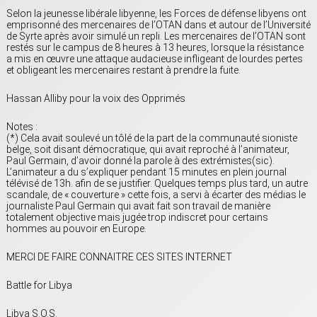
Selon la jeunesse libérale libyenne, les Forces de défense libyens ont
emprisonné des mercenaires de l’OTAN dans et autour de l’Université
de Syrte après avoir simulé un repli. Les mercenaires de l’OTAN sont
restés sur le campus de 8 heures à 13 heures, lorsque la résistance
a mis en œuvre une attaque audacieuse infligeant de lourdes pertes
et obligeant les mercenaires restant à prendre la fuite.
Hassan Alliby pour la voix des Opprimés
Notes :
(*) Cela avait soulevé un tôlé de la part de la communauté sioniste
belge, soit disant démocratique, qui avait reproché à l’animateur,
Paul Germain, d’avoir donné la parole à des extrémistes(sic).
L’animateur a du s’expliquer pendant 15 minutes en plein journal
télévisé de 13h. afin de se justifier. Quelques temps plus tard, un autre
scandale, de « couverture » cette fois, a servi à écarter des médias le
journaliste Paul Germain qui avait fait son travail de manière
totalement objective mais jugée trop indiscret pour certains
hommes au pouvoir en Europe.
MERCI DE FAIRE CONNAITRE CES SITES INTERNET
Battle for Libya
Libya S.O.S.