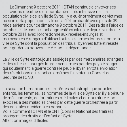
Le Dimanche 9 octobre 2011 l’OTAN continue d’envoyer ses
avions meurtriers qui bombardent très intensivement la
population civile de la ville de Syrte. Il y a eu énormément de victimes
au sein de la population civile qui a été bombardé avec plus de 39
raids aériens pour ce dimanche 9 octobre 2011. Ces raids à l’aide de
bombes et de missiles ont augmenté en intensité depuis vendredi 7
octobre 2011 avec l’ordre donné aux rebelles-insurgés et
mercenaires étrangers d’utiliser toutes les armes lourdes contre la
ville de Syrte dont la population des tribus libyennes lutte et résiste
pour garder sa souveraineté et son indépendance.
La ville de Syrte est toujours assiégée par des mercenaires étrangers
et des rebelles-insurgés lourdement armés par des pays étrangers
qui soutiennent la guerre contre le peuple libyen en totale violation
des résolutions qu’ils ont eux-mêmes fait voter au Conseil de
Sécurité de l’ONU.
La situation humanitaire est extrêmes catastrophique pour les
enfants, les femmes, les hommes de la ville de Syrte car il y a pénurie
de médicaments, de fournitures médicales et de nourriture et sont
exposés à des maladies crées par cette guerre orchestrée à partir
des capitales occidentales connues.
Voilà comment l’OTAN et le CNT (Conseil National des traîtres)
protègent des droits de l’enfant de Syrte.
Attention images difficiles