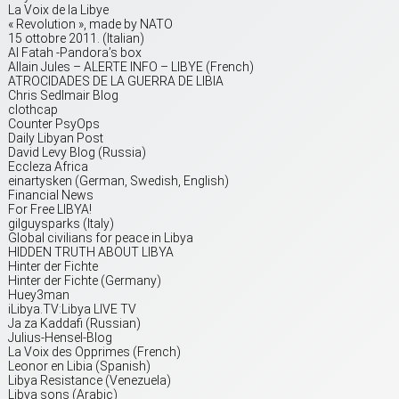
La Voix de la Libye
« Revolution », made by NATO
15 ottobre 2011. (Italian)
Al Fatah -Pandora’s box
Allain Jules – ALERTE INFO – LIBYE (French)
ATROCIDADES DE LA GUERRA DE LIBIA
Chris Sedlmair Blog
clothcap
Counter PsyOps
Daily Libyan Post
David Levy Blog (Russia)
Eccleza Africa
einartysken (German, Swedish, English)
Financial News
For Free LIBYA!
gilguysparks (Italy)
Global civilians for peace in Libya
HIDDEN TRUTH ABOUT LIBYA
Hinter der Fichte
Hinter der Fichte (Germany)
Huey3man
iLibya.TV:Libya LIVE TV
Ja za Kaddafi (Russian)
Julius-Hensel-Blog
La Voix des Opprimes (French)
Leonor en Libia (Spanish)
Libya Resistance (Venezuela)
Libya sons (Arabic)