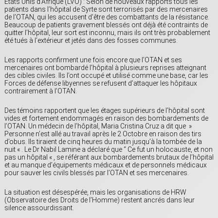
Etats Unis d’Afrique (LVO) : Selon de nouveaux rapports tous les
patients dans l’hôpital de Syrte sont terrorisés par des mercenaires
de l’OTAN, qui les accusent d’être des combattants de la résistance.
Beaucoup de patients gravement blessés ont déjà été contraints de
quitter l’hôpital, leur sort est inconnu, mais ils ont très probablement
été tués à l’extérieur et jetés dans des fosses communes.
Les rapports confirment une fois encore que l’OTAN et ses
mercenaires ont bombardé l’hôpital à plusieurs reprises atteignant
des cibles civiles. Ils l’ont occupé et utilisé comme une base, car les
Forces de défense libyennes se refusent d’attaquer les hôpitaux
contrairement à l’OTAN.
Des témoins rapportent que les étages supérieurs de l’hôpital sont
vides et fortement endommagés en raison des bombardements de
l’OTAN. Un médecin de l’hôpital, Maria Cristina Cruz a dit que »
Personne n’est allé au travail après le 2 Octobre en raison des tirs
d’obus. Ils tiraient de cinq heures du matin jusqu’à la tombée de la
nuit « . Le Dr Nabil Lamine a déclaré que “ Ce fut un holocauste, et non
pas un hôpital « , se référant aux bombardements brutaux de l’hôpital
et au manque d’équipements médicaux et de personnels médicaux
pour sauver les civils blessés par l’OTAN et ses mercenaires.
La situation est désespérée, mais les organisations de HRW
(Observatoire des Droits de l’Homme) restent ancrés dans leur
silence assourdissant.