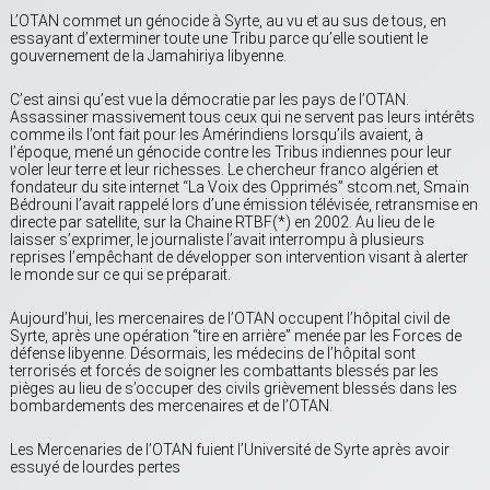
L’OTAN commet un génocide à Syrte, au vu et au sus de tous, en
essayant d’exterminer toute une Tribu parce qu’elle soutient le
gouvernement de la Jamahiriya libyenne.
C’est ainsi qu’est vue la démocratie par les pays de l’OTAN.
Assassiner massivement tous ceux qui ne servent pas leurs intérêts
comme ils l’ont fait pour les Amérindiens lorsqu’ils avaient, à
l’époque, mené un génocide contre les Tribus indiennes pour leur
voler leur terre et leur richesses. Le chercheur franco algérien et
fondateur du site internet “La Voix des Opprimés” stcom.net, Smaïn
Bédrouni l’avait rappelé lors d’une émission télévisée, retransmise en
directe par satellite, sur la Chaine RTBF(*) en 2002. Au lieu de le
laisser s’exprimer, le journaliste l’avait interrompu à plusieurs
reprises l’empêchant de développer son intervention visant à alerter
le monde sur ce qui se préparait.
Aujourd’hui, les mercenaires de l’OTAN occupent l’hôpital civil de
Syrte, après une opération “tire en arrière” menée par les Forces de
défense libyenne. Désormais, les médecins de l’hôpital sont
terrorisés et forcés de soigner les combattants blessés par les
pièges au lieu de s’occuper des civils grièvement blessés dans les
bombardements des mercenaires et de l’OTAN.
Les Mercenaries de l’OTAN fuient l’Université de Syrte après avoir
essuyé de lourdes pertes