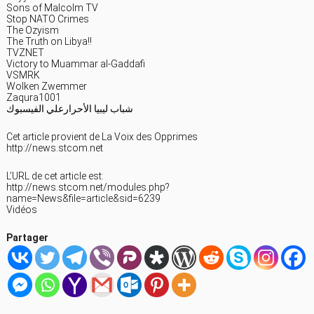
Sons of Malcolm TV
Stop NATO Crimes
The Ozyism
The Truth on Libya!!
TVZNET
Victory to Muammar al-Gaddafi
VSMRK
Wolken Zwemmer
Zaqura1001
شباب ليبيا الأحرارعلي الفيسبوك
Cet article provient de La Voix des Opprimes
http://news.stcom.net
L’URL de cet article est:
http://news.stcom.net/modules.php?
name=News&file=article&sid=6239
Vidéos
Partager