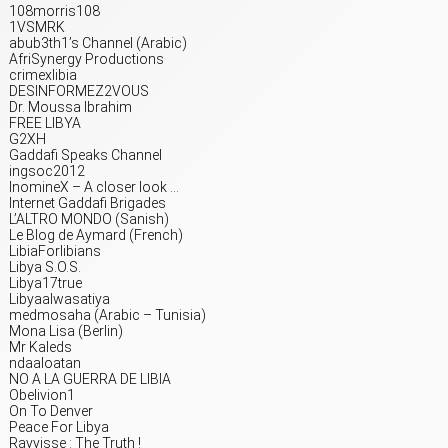
108morris108
1VSMRK
abub3th1’s Channel (Arabic)
AfriSynergy Productions
crimexlibia
DESINFORMEZ2VOUS
Dr. Moussa Ibrahim
FREE LIBYA
G2XH
Gaddafi Speaks Channel
ingsoc2012
InomineX – A closer look …
Internet Gaddafi Brigades
L’ALTRO MONDO (Sanish)
Le Blog de Aymard (French)
LibiaForlibians
Libya S.O.S.
Libya17true
Libyaalwasatiya
medmosaha (Arabic – Tunisia)
Mona Lisa (Berlin)
Mr Kaleds
ndaaloatan
NO A LA GUERRA DE LIBIA
Obelivion1
On To Denver
Peace For Libya
Rayyisse : The Truth !