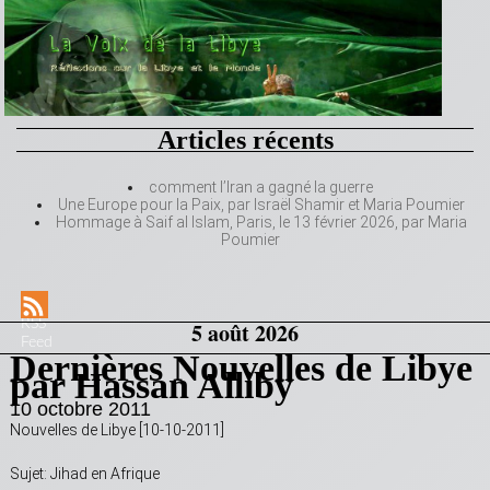
Articles récents
comment l’Iran a gagné la guerre
Une Europe pour la Paix, par Israël Shamir et Maria Poumier
Hommage à Saif al Islam, Paris, le 13 février 2026, par Maria
Poumier
RSS
5 août 2026
Feed
Dernières Nouvelles de Libye
par Hassan Alliby
10 octobre 2011
Nouvelles de Libye [10-10-2011]
Sujet: Jihad en Afrique