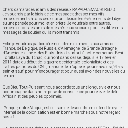
Chers camarades et amis des réseaux RAPAD-CEMAC et REDID.
Je voudrais par le biais de ce message adresser mes vifs
remerciements à tous ceux qui ont depuis les événements de Libye
eu une pensée pour moi et en prière. Je voudrais entre autres,
remercier tous les amis de mes réseaux sociaux pour les différents
messages de soutien qu’ils m’ont transmis.
Enfin je voudrais particulièrement dire mille mercis aux amis de
France, de Belgique, de Russie, d’Allemagne, de Grande Bretagne ,
d’Amérique latine et des Etats-Unis et surtout à notre camarade Béni
Toralta Laya du Tchad, qui n’ont sans cesse, depuis le 17 février
2011 date du début de la guerre occidentalo-colonialiste et des
traitres patriotes du CNT, manqué de m’appeler pour savoir si j’étais
sain et sauf, pour m’encourager et pour aussi avoir des nouvelles du
terrain.
Que Dieu Tout-Puissant nous accorde tous une longue vie et nous
accompagne dans notre prise de conscience pour relever le défi
Africain et des peuples opprimés.
L’Afrique, notre Afrique, est en train de descendre en enfer et le cycle
infernal de la colonisation est en bonne marche sous notre regard
passif.