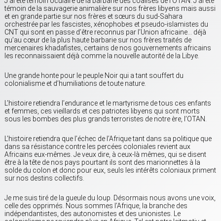
J’ai été témoin oculaire de la barbarie des coalisés de l’OTAN. J’ai été
témoin de la sauvagerie animalière sur nos frères libyens mais aussi
et en grande partie sur nos frères et sœurs du sud-Sahara
orchestrée par les fascistes, xénophobes et pseudo-islamistes du
CNT qui sont en passe d’être reconnus par l’Union africaine… déjà
qu’au cœur de la plus haute barbarie sur nos frères traités de
mercenaires khadafistes, certains de nos gouvernements africains
les reconnaissaient déjà comme la nouvelle autorité de la Libye.
Une grande honte pour le peuple Noir qui a tant souffert du
colonialisme et d’humiliations de toute nature.
L’histoire retiendra l’endurance et le martyrisme de tous ces enfants
et femmes, ces vieillards et ces patriotes libyens qui sont morts
sous les bombes des plus grands terroristes de notre ère, l’OTAN.
L’histoire retiendra que l’échec de l’Afrique tant dans sa politique que
dans sa résistance contre les percées coloniales revient aux
Africains eux-mêmes. Je veux dire, à ceux-là mêmes, qui se disent
être à la tête de nos pays pourtant ils sont des marionnettes à la
solde du colon et donc pour eux, seuls les intérêts coloniaux priment
sur nos destins collectifs.
Je me suis tiré de la gueule du loup. Désormais nous avons une voix,
celle des opprimés. Nous sommes l’Afrique, la branche des
indépendantistes, des autonomistes et des unionistes. Le