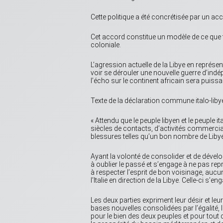
Cette politique a été concrétisée par un acc
Cet accord constitue un modèle de ce que t
coloniale.
L’agression actuelle de la Libye en représen
voir se dérouler une nouvelle guerre d’ind
l’écho sur le continent africain sera puissa
Texte de la déclaration commune italo-libye
« Attendu que le peuple libyen et le peuple 
siècles de contacts, d’activités commerci
blessures telles qu’un bon nombre de Liby
Ayant la volonté de consolider et de développ
à oublier le passé et s’engage à ne pas repro
à respecter l’esprit de bon voisinage, aucun
l’Italie en direction de la Libye. Celle-ci s’e
Les deux parties expriment leur désir et leu
bases nouvelles consolidées par l’égalité,
pour le bien des deux peuples et pour tout