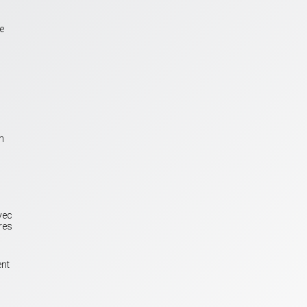
e
n
vec
res
ent