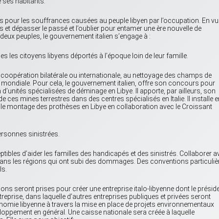
e ses habitants.
s pour les souffrances causées au peuple libyen par l’occupation. En vu
es et dépasser le passé et l’oublier pour entamer une ère nouvelle de
deux peuples, le gouvernement italien s’engage à :
 les citoyens libyens déportés à l’époque loin de leur famille.
a coopération bilatérale ou internationale, au nettoyage des champs de
mondiale. Pour cela, le gouvernement italien, offre son concours pour
’unités spécialisées de déminage en Libye. II apporte, par ailleurs, son
ces mines terrestres dans des centres spécialisés en Italie. Il installe e
s le montage des prothèses en Libye en collaboration avec le Croissant
ersonnes sinistrées.
tibles d’aider les familles des handicapés et des sinistrés. Collaborer a
dans les régions qui ont subi des dommages. Des conventions particuliè
ls.
ions seront prises pour créer une entreprise italo-libyenne dont le présid
ntreprise, dans laquelle d’autres entreprises publiques et privées seront
onomie libyenne à travers la mise en place de projets environnementaux
oppement en général. Une caisse nationale sera créée à laquelle