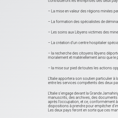
contribueront les entreprises des deux pays
– La mise en valeur des régions minées pe
– La formation des spécialistes de démina
– Les soins aux Libyens victimes des mine
– La création d’un centre hospitalier spéci
– la recherche des citoyens libyens déportés
moralement et matériellement ainsi que le 
– la mise sur pied de toutes les actions o
L’Italie apportera son soutien particulier à
entre les services compétents des deux pay
L’Italie s’engage devant la Grande Jamahiri
manuscrits, des archives, des documents et
après l’occupation, et ce, conformément à
dispositions à prendre pour empêcher d’impo
Les deux pays feront en sorte que ces manu