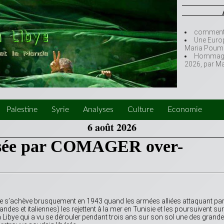
comment l
Une Europ
Maria Poumi
Hommage à
2026, par M
Palestine
Syrie
Analyses
Culture
Economie
6 août 2026
nisée par COMAGER over-
ye s’achève brusquement en 1943 quand les armées alliées attaquant pa
mandes et italiennes) les rejettent à la mer en Tunisie et les poursuivent sur
 la Libye qui a vu se dérouler pendant trois ans sur son sol une des grand