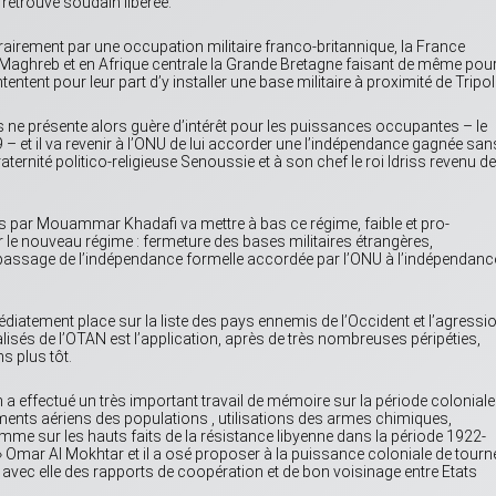
 retrouve soudain libérée.
rairement par une occupation militaire franco-britannique, la France
u Maghreb et en Afrique centrale la Grande Bretagne faisant de même pou
entent pour leur part d’y installer une base militaire à proximité de Tripoli
ys ne présente alors guère d’intérêt pour les puissances occupantes – le
 – et il va revenir à l’ONU de lui accorder une l’indépendance gagnée san
ternité politico-religieuse Senoussie et à son chef le roi Idriss revenu de
ts par Mouammar Khadafi va mettre à bas ce régime, faible et pro-
r le nouveau régime : fermeture des bases militaires étrangères,
e passage de l’indépendance formelle accordée par l’ONU à l’indépendanc
iatement place sur la liste des pays ennemis de l’Occident et l’agressi
coalisés de l’OTAN est l’application, après de très nombreuses péripéties,
s plus tôt.
n a effectué un très important travail de mémoire sur la période coloniale
nts aériens des populations , utilisations des armes chimiques,
e sur les hauts faits de la résistance libyenne dans la période 1922-
» Omar Al Mokhtar et il a osé proposer à la puissance coloniale de tourn
r avec elle des rapports de coopération et de bon voisinage entre Etats