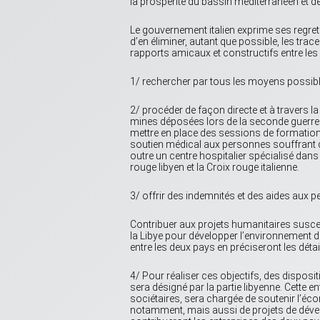
la prospérité du bassin méditerranéen et d
Le gouvernement italien exprime ses regret
d’en éliminer, autant que possible, les trac
rapports amicaux et constructifs entre les 
1/ rechercher par tous les moyens possibles
2/ procéder de façon directe et à travers l
mines déposées lors de la seconde guerre 
mettre en place des sessions de formation d
soutien médical aux personnes souffrant de 
outre un centre hospitalier spécialisé dan
rouge libyen et la Croix rouge italienne.
3/ offrir des indemnités et des aides aux p
Contribuer aux projets humanitaires suscep
la Libye pour développer l’environnement 
entre les deux pays en préciseront les détai
4/ Pour réaliser ces objectifs, des disposit
sera désigné par la partie libyenne. Cette e
sociétaires, sera chargée de soutenir l’éc
notamment, mais aussi de projets de dével