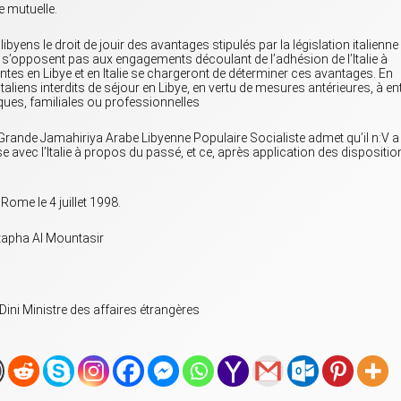
 mutuelle.
ibyens le droit de jouir des avantages stipulés par la législation italienne
 s’opposent pas aux engagements découlant de l’adhésion de l’Italie à
tes en Libye et en Italie se chargeront de déterminer ces avantages. En
italiens interdits de séjour en Libye, en vertu de mesures antérieures, à en
iques, familiales ou professionnelles
la Grande Jamahiriya Arabe Libyenne Populaire Socialiste admet qu’il n:V a
e avec l’Italie à propos du passé, et ce, après application des dispositio
Rome le 4 juillet 1998.
tapha AI Mountasir
Dini Ministre des affaires étrangères