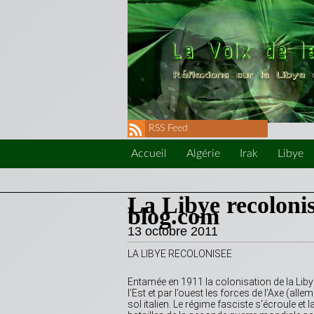
RSS Feed
Accueil
Algérie
Irak
Libye
La Libye recolo
blog.com
13 octobre 2011
LA LIBYE RECOLONISEE
Entamée en 1911 la colonisation de la Lib
l’Est et par l’ouest les forces de l’Axe (alle
sol italien. Le régime fasciste s’écroule et