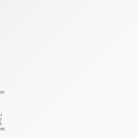
aux
u
s
t.
sés.