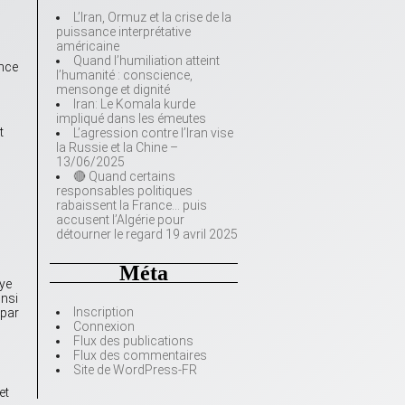
L’Iran, Ormuz et la crise de la
puissance interprétative
américaine
Quand l’humiliation atteint
ance
l’humanité : conscience,
mensonge et dignité
Iran: Le Komala kurde
impliqué dans les émeutes
t
L’agression contre l’Iran vise
la Russie et la Chine –
13/06/2025
🔴 Quand certains
responsables politiques
rabaissent la France… puis
accusent l’Algérie pour
détourner le regard 19 avril 2025
Méta
bye
insi
Inscription
 par
Connexion
Flux des publications
Flux des commentaires
Site de WordPress-FR
et