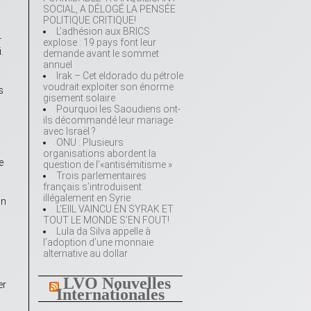
SOCIAL, A DÉLOGÉ LA PENSÉE
POLITIQUE CRITIQUE!
L’adhésion aux BRICS
r
explose : 19 pays font leur
.
demande avant le sommet
annuel
Irak – Cet eldorado du pétrole
voudrait exploiter son énorme
s
gisement solaire
Pourquoi les Saoudiens ont-
ils décommandé leur mariage
avec Israël ?
ONU : Plusieurs
organisations abordent la
e
question de l’«antisémitisme »
Trois parlementaires
français s’introduisent
illégalement en Syrie
on
L’EIIL VAINCU EN SYRAK ET
TOUT LE MONDE S’EN FOUT!
Lula da Silva appelle à
l’adoption d’une monnaie
alternative au dollar
LVO Nouvelles
er
Internationales