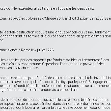
ord dont le texte intégral suit signé en 1998 par les deux pays.
ous les peuples colonisés d’Afrique sont en droit d’exiger de l’ex puiss
te la totale destruction et ouvre une longue période qui va inévitablement
épendance dont les formes et la durée sont encore en gestation mais don
nt.
nne signée à Rome le 4 juillet 1998
italien sont liés par des rapports profonds et solides qui remontent à des
ales et d’histoire commune. Cependant, l’occupation a provoqué des
ens s’en souvient encore.
er ces relations pour l’intérêt des deux peuples amis, l’Italie invite la Li
duire à l’avenir ce qu’il a fait contre la Libye par le passé. S’engageant a
e action d’hostilité, quelles qu’en soient les raisons, ne sera déclenchée
ngage, à son tout, à la même chose vis-à-vis de l’Italie.
r détermination de pousser plus avant leurs relations bilatérales sur des
 le respect mutuel et la coopération dans de nombreux domaines. Le tout
 ce qui peut contribuer à renforcer la paix, le développement économique 