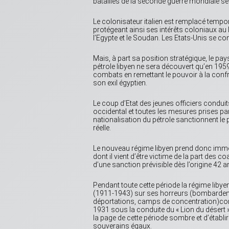
batailles de la seconde guerre mondiale se
Le colonisateur italien est remplacé tempo
protégeant ainsi ses intérêts coloniaux a
l’Egypte et le Soudan. Les Etats-Unis se cont
Mais, à part sa position stratégique, le pa
pétrole libyen ne sera découvert qu’en 1959
combats en remettant le pouvoir à la confra
son exil égyptien.
Le coup d’Etat des jeunes officiers condui
occidental et toutes les mesures prises pa
nationalisation du pétrole sanctionnent l
réelle.
Le nouveau régime libyen prend donc imméd
dont il vient d’être victime de la part des 
d’une sanction prévisible dès l’origine 42 an
Pendant toute cette période la régime libye
(1911-1943) sur ses horreurs (bombardeme
déportations, camps de concentration)comm
1931 sous la conduite du « Lion du désert 
la page de cette période sombre et d’établi
souverains égaux.