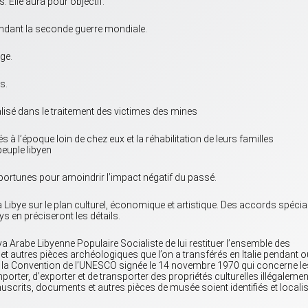
. Elle aura pour objectif:
ndant la seconde guerre mondiale.
ge.
s.
alisé dans le traitement des victimes des mines
 à l’époque loin de chez eux et la réhabilitation de leurs familles
peuple libyen
pportunes pour amoindrir l’impact négatif du passé.
 la Libye sur le plan culturel, économique et artistique. Des accords spéci
s en préciseront les détails.
ya Arabe Libyenne Populaire Socialiste de lui restituer l’ensemble des
 autres pièces archéologiques que l’on a transférés en Italie pendant o
 la Convention de l’UNESCO signée le 14 novembre 1970 qui concerne le
rter, d’exporter et de transporter des propriétés culturelles illégalemen
scrits, documents et autres pièces de musée soient identifiés et locali