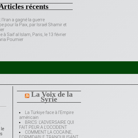
Articles récents
’Iran a gagné la guerre
e pour la Paix, par Israël Shamir et
er
 Saif al Islam, Paris, le 13 février
aria Poumier
La Voix de la
Syrie
La Türkiye face à l’Empire
américain
BRICS: L’ADVERSAIRE QUI
r
FAIT PEUR A L’OCCIDENT
 le
COMMENT LA COCAÏNE,
es
FORMIDABLE TRANQUILISANT