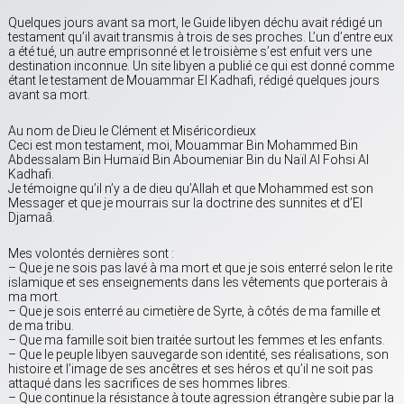
Quelques jours avant sa mort, le Guide libyen déchu avait rédigé un
testament qu’il avait transmis à trois de ses proches. L’un d’entre eux
a été tué, un autre emprisonné et le troisième s’est enfuit vers une
destination inconnue. Un site libyen a publié ce qui est donné comme
étant le testament de Mouammar El Kadhafi, rédigé quelques jours
avant sa mort.
Au nom de Dieu le Clément et Miséricordieux
Ceci est mon testament, moi, Mouammar Bin Mohammed Bin
Abdessalam Bin Humaïd Bin Aboumeniar Bin du Naïl Al Fohsi Al
Kadhafi.
Je témoigne qu’il n’y a de dieu qu’Allah et que Mohammed est son
Messager et que je mourrais sur la doctrine des sunnites et d’El
Djamaâ.
Mes volontés dernières sont :
– Que je ne sois pas lavé à ma mort et que je sois enterré selon le rite
islamique et ses enseignements dans les vêtements que porterais à
ma mort.
– Que je sois enterré au cimetière de Syrte, à côtés de ma famille et
de ma tribu.
– Que ma famille soit bien traitée surtout les femmes et les enfants.
– Que le peuple libyen sauvegarde son identité, ses réalisations, son
histoire et l’image de ses ancêtres et ses héros et qu’il ne soit pas
attaqué dans les sacrifices de ses hommes libres.
– Que continue la résistance à toute agression étrangère subie par la