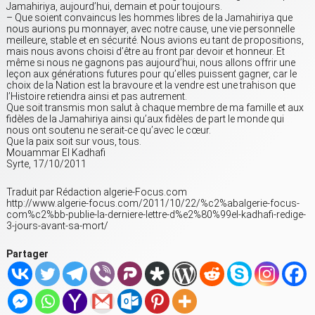
Jamahiriya, aujourd’hui, demain et pour toujours.
– Que soient convaincus les hommes libres de la Jamahiriya que
nous aurions pu monnayer, avec notre cause, une vie personnelle
meilleure, stable et en sécurité. Nous avions eu tant de propositions,
mais nous avons choisi d’être au front par devoir et honneur. Et
même si nous ne gagnons pas aujourd’hui, nous allons offrir une
leçon aux générations futures pour qu’elles puissent gagner, car le
choix de la Nation est la bravoure et la vendre est une trahison que
l’Histoire retiendra ainsi et pas autrement.
Que soit transmis mon salut à chaque membre de ma famille et aux
fidèles de la Jamahiriya ainsi qu’aux fidèles de part le monde qui
nous ont soutenu ne serait-ce qu’avec le cœur.
Que la paix soit sur vous, tous.
Mouammar El Kadhafi
Syrte, 17/10/2011
Traduit par Rédaction algerie-Focus.com
http://www.algerie-focus.com/2011/10/22/%c2%abalgerie-focus-
com%c2%bb-publie-la-derniere-lettre-d%e2%80%99el-kadhafi-redige-
3-jours-avant-sa-mort/
Partager