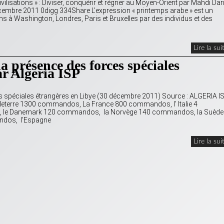
vilisations » : Diviser, conquérir et régner au Moyen-Orient par Mahdi Dar
embre 2011 0digg 334Share L’expression « printemps arabe » est un
s à Washington, Londres, Paris et Bruxelles par des individus et des
Lire la sui
a présence des forces spéciales
ar Algeria ISP
es spéciales étrangères en Libye (30 décembre 2011) Source : ALGERIA I
gleterre 1300 commandos, La France 800 commandos, l’ Italie 4
le Danemark 120 commandos, la Norvège 140 commandos, la Suède
ndos, l’Espagne
Lire la sui