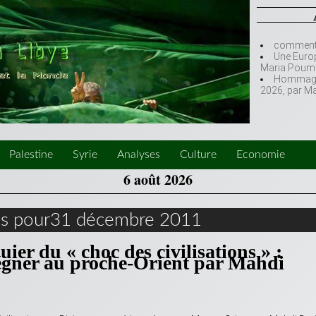
comment l
Une Europ
Maria Poumi
Hommage à
2026, par M
Palestine
Syrie
Analyses
Culture
Economie
6 août 2026
es pour31 décembre 2011
ier du « choc des civilisations » :
 régner au proche-Orient par Mahdi