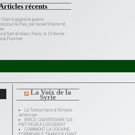
Articles récents
’Iran a gagné la guerre
e pour la Paix, par Israël Shamir et
er
 Saif al Islam, Paris, le 13 février
aria Poumier
La Voix de la
Syrie
La Türkiye face à l’Empire
américain
BRICS: L’ADVERSAIRE QUI
FAIT PEUR A L’OCCIDENT
COMMENT LA COCAÏNE,
FORMIDABLE TRANQUILISANT