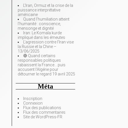
L’Iran, Ormuz et la crise de la
puissance interprétative
américaine
Quand l’humiliation atteint
l’humanité : conscience,
mensonge et dignité
Iran: Le Komala kurde
impliqué dans les émeutes
L’agression contre l’Iran vise
la Russie et la Chine –
13/06/2025
🔴 Quand certains
responsables politiques
rabaissent la France… puis
accusent l’Algérie pour
détourner le regard 19 avril 2025
Méta
Inscription
Connexion
Flux des publications
Flux des commentaires
Site de WordPress-FR