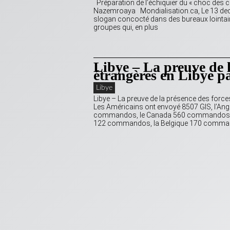
Préparation de l’échiquier du « choc des ci
Nazemroaya Mondialisation.ca, Le 13 dec
slogan concocté dans des bureaux lointain
groupes qui, en plus
Libye – La preuve de l
étrangères en Libye p
Libye
Libye – La preuve de la présence des forc
Les Américains ont envoyé 8507 GIS, l’An
commandos, le Canada 560 commandos, 
122 commandos, la Belgique 170 comma