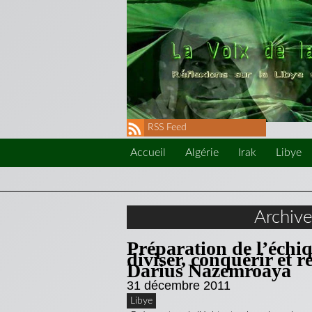
RSS Feed
Accueil
Algérie
Irak
Libye
Archiv
Préparation de l’échiqu
diviser, conquérir et
Darius Nazemroaya
31 décembre 2011
Libye