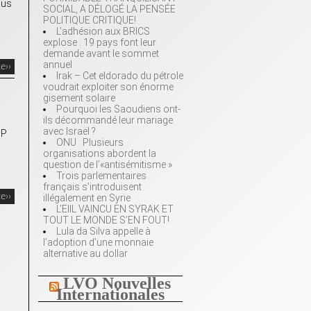
ius
SOCIAL, A DÉLOGÉ LA PENSÉE
POLITIQUE CRITIQUE!
L’adhésion aux BRICS
explose : 19 pays font leur
demande avant le sommet
annuel
te››
Irak – Cet eldorado du pétrole
voudrait exploiter son énorme
gisement solaire
Pourquoi les Saoudiens ont-
ils décommandé leur mariage
avec Israël ?
SP
ONU : Plusieurs
organisations abordent la
question de l’«antisémitisme »
Trois parlementaires
français s’introduisent
te››
illégalement en Syrie
L’EIIL VAINCU EN SYRAK ET
TOUT LE MONDE S’EN FOUT!
Lula da Silva appelle à
l’adoption d’une monnaie
alternative au dollar
LVO Nouvelles
Internationales