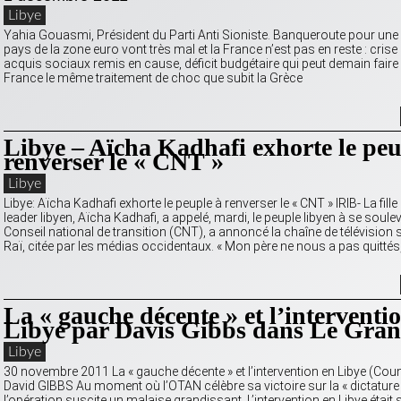
Libye
Yahia Gouasmi, Président du Parti Anti Sioniste. Banqueroute pour une 
pays de la zone euro vont très mal et la France n’est pas en reste : cri
acquis sociaux remis en cause, déficit budgétaire qui peut demain faire 
France le même traitement de choc que subit la Grèce
Libye – Aïcha Kadhafi exhorte le peu
renverser le « CNT »
Libye
Libye: Aïcha Kadhafi exhorte le peuple à renverser le « CNT » IRIB- La fille
leader libyen, Aïcha Kadhafi, a appelé, mardi, le peuple libyen à se soulev
Conseil national de transition (CNT), a annoncé la chaîne de télévision s
Raï, citée par les médias occidentaux. « Mon père ne nous a pas quittés
La « gauche décente » et l’interventi
Libye par Davis Gibbs dans Le Gra
Libye
30 novembre 2011 La « gauche décente » et l’intervention en Libye (Co
David GIBBS Au moment où l’OTAN célèbre sa victoire sur la « dictature 
l’opération suscite un malaise grandissant. L’intervention en Libye était