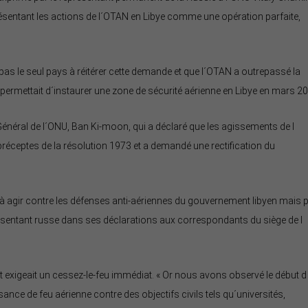
sentant les actions de l´OTAN en Libye comme une opération parfaite,
pas le seul pays à réitérer cette demande et que l´OTAN a outrepassé la
 permettait d´instaurer une zone de sécurité aérienne en Libye en mars 2
 Général de l´ONU, Ban Ki-moon, qui a déclaré que les agissements de l
réceptes de la résolution 1973 et a demandé une rectification du
 à agir contre les défenses anti-aériennes du gouvernement libyen mais 
présentant russe dans ses déclarations aux correspondants du siège de l
exigeait un cessez-le-feu immédiat. « Or nous avons observé le début d
sance de feu aérienne contre des objectifs civils tels qu´universités,