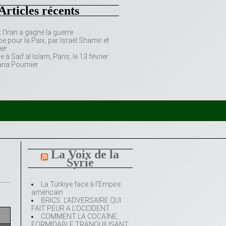
Articles récents
’Iran a gagné la guerre
e pour la Paix, par Israël Shamir et
er
 Saif al Islam, Paris, le 13 février
aria Poumier
La Voix de la
Syrie
La Türkiye face à l’Empire
américain
BRICS: L’ADVERSAIRE QUI
FAIT PEUR A L’OCCIDENT
COMMENT LA COCAÏNE,
FORMIDABLE TRANQUILISANT