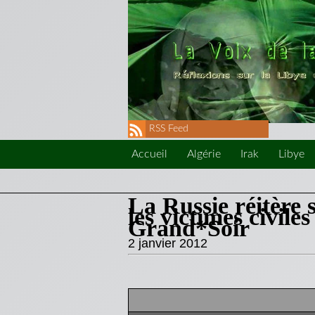
RSS Feed
Accueil
Algérie
Irak
Libye
La Russie réitère
les victimes civil
Grand*Soir
2 janvier 2012