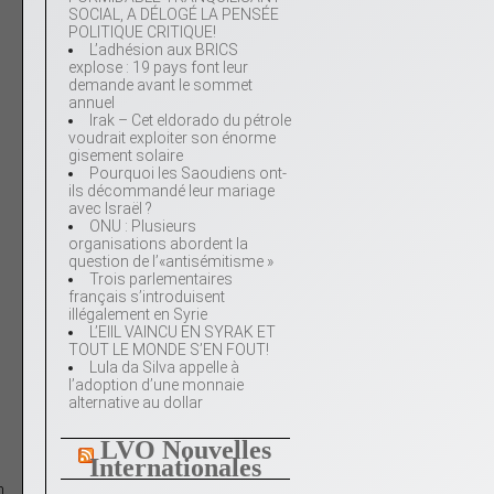
SOCIAL, A DÉLOGÉ LA PENSÉE
POLITIQUE CRITIQUE!
L’adhésion aux BRICS
explose : 19 pays font leur
demande avant le sommet
annuel
Irak – Cet eldorado du pétrole
voudrait exploiter son énorme
gisement solaire
Pourquoi les Saoudiens ont-
ils décommandé leur mariage
avec Israël ?
ONU : Plusieurs
organisations abordent la
question de l’«antisémitisme »
Trois parlementaires
français s’introduisent
illégalement en Syrie
L’EIIL VAINCU EN SYRAK ET
TOUT LE MONDE S’EN FOUT!
Lula da Silva appelle à
l’adoption d’une monnaie
alternative au dollar
LVO Nouvelles
Internationales
n