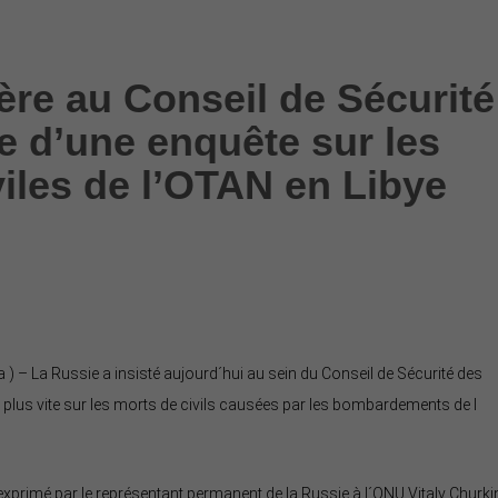
ère au Conseil de Sécurité
 d’une enquête sur les
viles de l’OTAN en Libye
) – La Russie a insisté aujourd´hui au sein du Conseil de Sécurité des
 plus vite sur les morts de civils causées par les bombardements de l
xprimé par le représentant permanent de la Russie à l´ONU Vitaly Churki