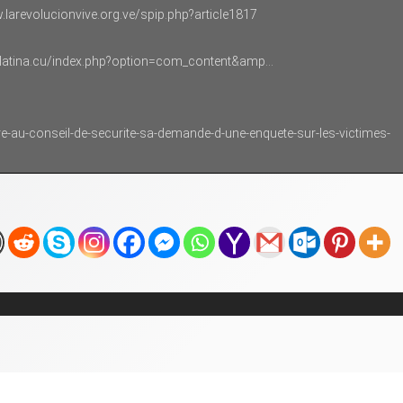
.larevolucionvive.org.ve/spip.php?article1817
-latina.cu/index.php?option=com_content&amp…
ere-au-conseil-de-securite-sa-demande-d-une-enquete-sur-les-victimes-