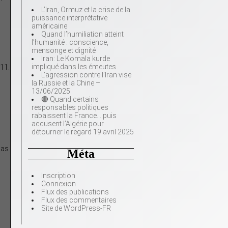
L’Iran, Ormuz et la crise de la
puissance interprétative
américaine
Quand l’humiliation atteint
l’humanité : conscience,
mensonge et dignité
Iran: Le Komala kurde
impliqué dans les émeutes
011.
L’agression contre l’Iran vise
la Russie et la Chine –
13/06/2025
🔴 Quand certains
responsables politiques
rabaissent la France… puis
accusent l’Algérie pour
détourner le regard 19 avril 2025
pas
Méta
Inscription
Connexion
Flux des publications
Flux des commentaires
Site de WordPress-FR