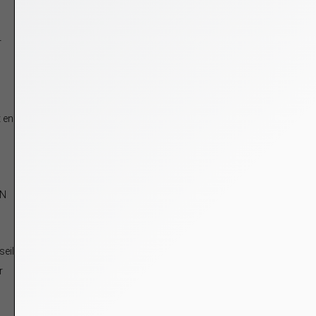
r
t en
AN
seil
r