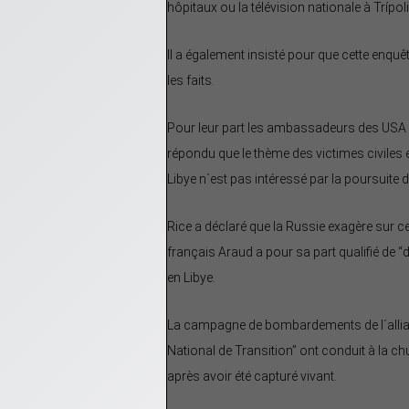
hôpitaux ou la télévision nationale à Trípoli. 
Il a également insisté pour que cette enquê
les faits.
Pour leur part les ambassadeurs des USA e
répondu que le thème des victimes civiles en
Libye n´est pas intéressé par la poursuite d
Rice a déclaré que la Russie exagère sur ce
français Araud a pour sa part qualifié de “
en Libye.
La campagne de bombardements de l´allian
National de Transition” ont conduit à la 
après avoir été capturé vivant.