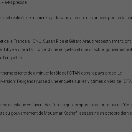
» a-t-il précisé.
te soit réalisée de manière rapide sans attendre des années pour éclairci
t de la France á l´ONU, Susan Rice et Gérard Araud respectivement, ont
 Libye a « déjà fait l´objet d´une enquête » et que « l´actuel gouvernemen
e l´enquête ».
 thème et tente de diminuer le rôle de l´OTAN dans le pays arabe. Le
diversion” l´exigence russe d´une enquête sur les victimes civiles de l´OT
ce atlantique en faveur des forces qui composent aujourd´hui un ”Con
chute du gouvernement de Mouamar Kadhafi, assassiné en octobre dernie