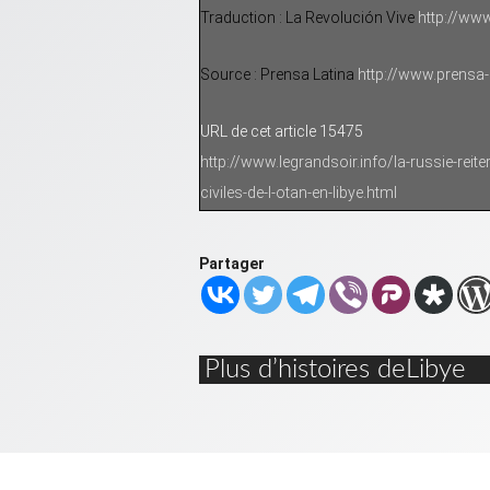
Traduction : La Revolución Vive
http://www
Source : Prensa Latina
http://www.prensa
URL de cet article 15475
http://www.legrandsoir.info/la-russie-reit
civiles-de-l-otan-en-libye.html
Partager
Plus d’histoires deLibye