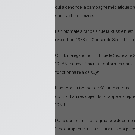
qui a dénoncé la campagne médiatique pré
sans victimes civiles.
Le diplomate a rappelé que la Russie n´est 
résolution 1973 du Conseil de Sécurité qui
Churkin a également critiqué le Secrétaire
´OTAN en Libye étaient « conformes » aux p
fonctionnaire à ce sujet.
L´accord du Conseil de Sécurité autorisait
contre d´autres objectifs, a rappelé le re
´ONU.
Dans son premier paragraphe le document 
´une campagne militaire qui a uilisé la puis