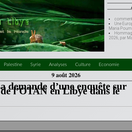
comment l
Une Europ
Maria Poumi
Hommage à
2026, par M
Palestine
Syrie
Analyses
Culture
Economie
9 août 2026
 sa demande d’une enquête sur
es de l’OTAN en Libye dans le