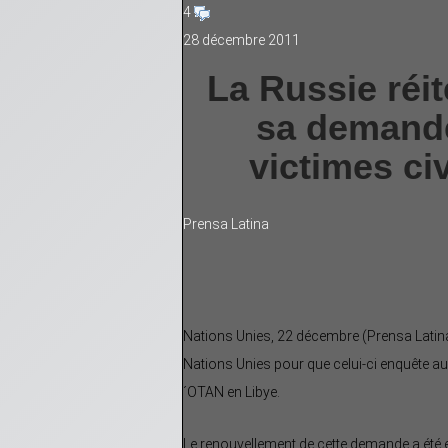
4
28 décembre 2011
La Russie réit
sa demande
victimes ci
Prensa Latina
Nations Unies, 22 décembre (Prensa Latina 
Nations Unies pour que celui-ci enquête au
´OTAN en Libye.
Le renouvellement de cette demande a été e