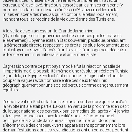
Jazeera. « Les Tunisiens » ont en effet voté « librement » avec un
cerveau pré-lavé, lavé, rinsé puis essoré par les mises en scène (y
compris les fameux « débats d’idées ») d’Al-Jazeera et les méta-
mises en scène des médias qui en ont pris le relais localement,
inondant tous les recoins de la vie quotidienne des Tunisiens.
A la veille de son agression, la Grande Jamahiriya
(étymologiquement : gouvernement des masses par les masses
elles-mêmes) Libyenne était un Etat souverain, pacifique, pratiquant
la démocratie directe, respectant les droits les plus fondamentaux de
tout citoyen (à savoir, l’accès à un travail et à un logement décents)
et foncièrement internationaliste et anti-impérialiste.
L’agression contre ce petit pays modèle fut la réaction hostile de
l’impérialisme à la possibilité même d’une révolution réelle en Tunisie
et, au-delà, en Egypte. En tout état de cause, il s’agissait surtout de
couper la vague révolutionnaire entre ces deux Etats unis
géographiquement par une société perçue comme dangereusement
égalitaire.
L’espoir vient du Sud de la Tunisie, plus au sud encore que celui d’où
la révolte initiale était partie. Là-bas, en vertu de la proximité et en dépit
du lavage national des cerveaux par les médias de l’après « 14 janvier
», les gens connaissent bien la réalité sociale, économique et
politique de la Grande Jamahiriya Libyenne. Il ne faut donc pas
s’étonner que des drapeaux verts apparaissent spontanément lors
de manifestations dont les revendications ont un caractère pourtant