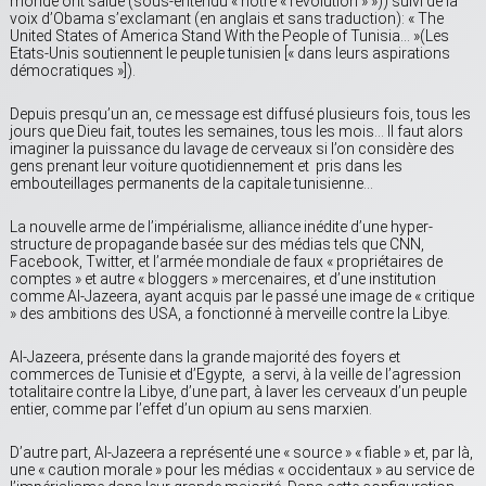
monde ont salué (sous-entendu « notre « révolution » »)) suivi de la
voix d’Obama s’exclamant (en anglais et sans traduction): « The
United States of America Stand With the People of Tunisia… »(Les
Etats-Unis soutiennent le peuple tunisien [« dans leurs aspirations
démocratiques »]).
Depuis presqu’un an, ce message est diffusé plusieurs fois, tous les
jours que Dieu fait, toutes les semaines, tous les mois… Il faut alors
imaginer la puissance du lavage de cerveaux si l’on considère des
gens prenant leur voiture quotidiennement et pris dans les
embouteillages permanents de la capitale tunisienne…
La nouvelle arme de l’impérialisme, alliance inédite d’une hyper-
structure de propagande basée sur des médias tels que CNN,
Facebook, Twitter, et l’armée mondiale de faux « propriétaires de
comptes » et autre « bloggers » mercenaires, et d’une institution
comme Al-Jazeera, ayant acquis par le passé une image de « critique
» des ambitions des USA, a fonctionné à merveille contre la Libye.
Al-Jazeera, présente dans la grande majorité des foyers et
commerces de Tunisie et d’Egypte, a servi, à la veille de l’agression
totalitaire contre la Libye, d’une part, à laver les cerveaux d’un peuple
entier, comme par l’effet d’un opium au sens marxien.
D’autre part, Al-Jazeera a représenté une « source » « fiable » et, par là,
une « caution morale » pour les médias « occidentaux » au service de