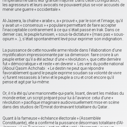
l’impérialisme dans leur grande majorité. Dans cette configuration,
les agresseurs et leurs avocats ne pouvaient plus se voir accusés de
mener une guerre « occidentale ».
Al-Jazeera, la chaîne « arabe », a « prouvé », par le son et l’image, qu’il
y avait un « consensus » « populaire permettant de faire accepter
l’inacceptable contrairement à ce qui s’était passé en Irak. Dans ce
dernier cas, le peuple tunisien, « sous-la-dictature » (mais pas « sous-
opium »…), s’était spontanément levé pour exprimer son indignation..
La puissance de cette nouvelle arme réside dans l’élaboration d’une
mystification impressionnante par sa dimension: faire croire à un
peuple entier qu’il a été acteur d’une « révolution », que cette dernière
fut « démocratique » et reste « en devenir ». Les vers du poète national
(Aboul Qasim Achchabi : « Le destin ne peut que répondre
favorablement quand le peuple exprime soudain sa volonté de vivre
») furent ressassés à l’envi et le peuple a cru et croit encore qu’il
pense et agit par lui-même.
Or, il n’a été qu’une marionnette-qui-parle, lisant, devant les médias du
monde entier, un script préparé pour lui à l’avance: celui d’une «
révolution » pacifique imaginaire audiovisuellement mise en scène
dans des studios de l’Emirat dorénavant totalitaire du Qatar…
Quant à la fameuse « échéance électorale » (Assemblée
Constituante), elle a confirmé la puissance désormais totalitaire d’Al-