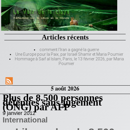
Articles récents
comment l’Iran a gagné la guerre
Une Europe pour la Paix, par Israël Shamir et Maria Poumier
Hommage à Saif al Islam, Paris, le 13 février 2026, par Maria
Poumier
RSS
5 août 2026
Feed
Plus de 8.500 personnes
détenues sans jugement
(ONG) par AFP
9 janvier 2012
International