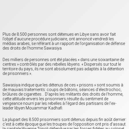
Plus de 8.500 personnes sont détenues en Libye sans avoir fait
l’objet d’aucune procédure judiciaire, ont annoncé vendredi les
médias arabes, se référant à un rapport de l’organisation de défense
des droits de l’homme Sawasiya.
Des milliers de personnes ont été placées « dans une soixantaine de
centres » contrôlés par des rebelles libyens. « Dispersés sur tout le
territoire du pays, ils ne sont absolument pas adaptés à la détention
de prisonniers ».
Sawasiya indique que les détenus de ces « prisons » sont soumis à
de mauvais traitements: coups de bâtons, séances d’électrochoc,
brûlures de cigarettes… D’après les militants des droits de l’homme,
cette attitude envers les prisonniers résulte du sentiment de
vengeance nourri par les rebelles à l’égard des partisans de l’ex-
leader libyen Mouammar Kadhafi.
La plupart des 8.500 prisonniers sont détenus depuis fin août dernier:
c’est à cette époque que les troupes de l’opposition ont pris d’assaut
la capitale libyenne Tripoli défendue par les forces fidèles au colonel