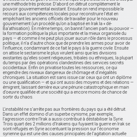
une méthode très précise. D’abord on détruit complètement le
pouvoir gouvernemental existant. Ensuite on rend impossible le
recours aux compétences locales pour reconstruire l’état en
empêchant les anciens officiels de travailler pour le nouveau
gouvernement (un procédé qu’on a baptisé en Irak la « dé-
Ba’athisation). En même temps, on bannit l’ancien parti au pouvoir —
la formation politique la plus importante et la mieux organisée du
pays — et comme il ne peut plus jouer aucun rôle dans le processus
politique, il n’a d’autre choix que de prendre les armes pour avoir de
l’influence, condamnant de ce fait le pays à la guerre civile. Ensuite
on attise le sectarisme le plus virulent ainsi que les divisions
existantes qu’elles soient religieuses, tribales ou ethniques, la plupart
du temps par des opérations clandestines des services secrets
occidentaux. Enfin on privatise toutes les ressources, ce qui
engendre des niveaux dangereux de chômage et d’inégalités
chroniques. La situation est sans issue car ceux qui ont un diplôme
ou une qualification — et qui ont aussi des moyens et des relations —
émigrent, laissant derrière eux une pénurie catastrophique en main
d’oeuvre qualifiée et une société qui a encore moins de chance de
sortir du chaos.
L’instabilité ne s’arrête pas aux frontières du pays qui a été détruit.
Dans un effet domino d’un superbe cynisme, par exemple,
l’agression contre l’Irak a aussi contribué à déstabiliser la Syrie.
Trois quart des 2 millions d’Irakiens qui fuyaient la guerre en Irak se
sont réfugiés en Syrie accentuant la pression sur l’économie
syrienne qui est une des causes principales de l’agitation actuelle