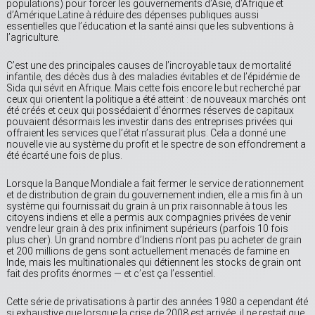
populations) pour forcer les gouvernements d’Asie, d’Afrique et
d’Amérique Latine à réduire des dépenses publiques aussi
essentielles que l’éducation et la santé ainsi que les subventions à
l’agriculture.
C’est une des principales causes de l’incroyable taux de mortalité
infantile, des décès dus à des maladies évitables et de l’épidémie de
Sida qui sévit en Afrique. Mais cette fois encore le but recherché par
ceux qui orientent la politique a été atteint : de nouveaux marchés ont
été créés et ceux qui possédaient d’énormes réserves de capitaux
pouvaient désormais les investir dans des entreprises privées qui
offraient les services que l’état n’assurait plus. Cela a donné une
nouvelle vie au système du profit et le spectre de son effondrement a
été écarté une fois de plus.
Lorsque la Banque Mondiale a fait fermer le service de rationnement
et de distribution de grain du gouvernement indien, elle a mis fin à un
système qui fournissait du grain à un prix raisonnable à tous les
citoyens indiens et elle a permis aux compagnies privées de venir
vendre leur grain à des prix infiniment supérieurs (parfois 10 fois
plus cher). Un grand nombre d’Indiens n’ont pas pu acheter de grain
et 200 millions de gens sont actuellement menacés de famine en
Inde, mais les multinationales qui détiennent les stocks de grain ont
fait des profits énormes — et c’est ça l’essentiel.
Cette série de privatisations à partir des années 1980 a cependant été
si exhaustive que lorsque la crise de 2008 est arrivée, il ne restait que