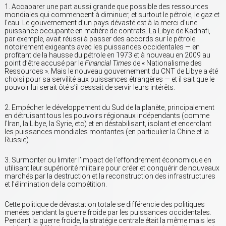
1. Accaparer une part aussi grande que possible des ressources
mondiales qui commencent à diminuer, et surtout le pétrole, le gaz et
l’eau. Le gouvernement d’un pays dévasté est à la merci d’une
puissance occupante en matière de contrats. La Libye de Kadhafi,
par exemple, avait réussi à passer des accords sur le pétrole
notoirement exigeants avec les puissances occidentales — en
profitant de la hausse du pétrole en 1973 et à nouveau en 2009 au
point d’être accusé par le
Financial Times
de « Nationalisme des
Ressources ». Mais le nouveau gouvernement du CNT de Libye a été
choisi pour sa servilité aux puissances étrangères — et il sait que le
pouvoir lui serait ôté s’il cessait de servir leurs intérêts.
2. Empêcher le développement du Sud de la planète, principalement
en détruisant tous les pouvoirs régionaux indépendants (comme
l’Iran, la Libye, la Syrie, etc) et en déstabilisant, isolant et encerclant
les puissances mondiales montantes (en particulier la Chine et la
Russie).
3. Surmonter ou limiter l’impact de l’effondrement économique en
utilisant leur supériorité militaire pour créer et conquérir de nouveaux
marchés par la destruction et la reconstruction des infrastructures
et l’élimination de la compétition.
Cette politique de dévastation totale se différencie des politiques
menées pendant la guerre froide par les puissances occidentales.
Pendant la guerre froide, la stratégie centrale était la même mais les