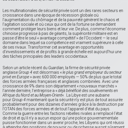
Les multinationales de sécurité privée sont un des rares secteurs en
croissance dans une époque de récession globale où
l’augmentation du chômage et de la pauvreté génèrent le chaos et
l’agitation sociale et où ceux qui ont de la fortune se demandent
comment protéger leurs biens et leur vie. De plus, comme l’économie
chinoise progresse à pas de géants, la supériorité militaire est en
passe d’être le seul « avantage compétitif » de l’Occident — le seul
domaine dans lequel sa compétence est vraiment supérieure à celle
de ses rivaux. Transformer cet avantage en opportunités
d’investissements et de profits à grande échelle est aujourd’hui une
des tâches principales des leaders occidentaux.
Selon un article récent du
Guardian
, la firme de sécurité privée
anglaise
Group 4
est désormais «
le plus grand employeur du secteur
privé en Europe
» avec 600 000 employés — 50% de plus que le total
des forces armées françaises et anglaises combinées. Avec une
croissance de 9% dans son département « nouveaux marchés »
l’année dernière, l’entreprise a «
déjà bénéficié des soulèvements en
Afrique du Nord et au Moyen-Orient
« . La Libye est une aubaine
pour
Group 4
maintenant que la sécurité n’y est plus de tout assurée
probablement pour des dizaines d’années grâce à la destruction par
l’OTAN des forces armées et de tout l’appareil d’état du pays.
Comme la guerre entre les factions rebelles rivales a remplacé l’état
de droit et qu’il n’y a aucun espoir qu’une police gouvernementale
puisse fonctionner dans un avenir proche, les Libyens qui ont réussi
à atteindre des positions de pouvoir ou de richesse auront sûrement