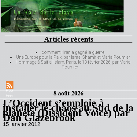
Articles récents
comment l’Iran a gagné la guerre
Une Europe pour la Paix, par Israël Shamir et Maria Poumier
Hommage à Saif al Islam, Paris, le 13 février 2026, par Maria
Poumier
RSS
8 août 2026
Feed
L’Occident s’emploie à
installer le chaos au Sud de la
planète (Dissident Voice) par
Dan Glazebrook
15 janvier 2012