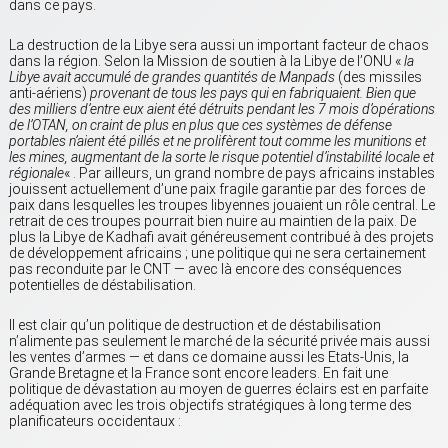
dans ce pays.
La destruction de la Libye sera aussi un important facteur de chaos
dans la région. Selon la Mission de soutien à la Libye de l’ONU «
la
Libye avait accumulé de grandes quantités de Manpads
(des missiles
anti-aériens)
provenant de tous les pays qui en fabriquaient. Bien que
des milliers d’entre eux aient été détruits pendant les 7 mois d’opérations
de l’OTAN, on craint de plus en plus que ces systèmes de défense
portables n’aient été pillés et ne prolifèrent tout comme les munitions et
les mines, augmentant de la sorte le risque potentiel d’instabilité locale et
régionale
« . Par ailleurs, un grand nombre de pays africains instables
jouissent actuellement d’une paix fragile garantie par des forces de
paix dans lesquelles les troupes libyennes jouaient un rôle central. Le
retrait de ces troupes pourrait bien nuire au maintien de la paix. De
plus la Libye de Kadhafi avait généreusement contribué à des projets
de développement africains ; une politique qui ne sera certainement
pas reconduite par le CNT — avec là encore des conséquences
potentielles de déstabilisation.
Il est clair qu’un politique de destruction et de déstabilisation
n’alimente pas seulement le marché de la sécurité privée mais aussi
les ventes d’armes — et dans ce domaine aussi les Etats-Unis, la
Grande Bretagne et la France sont encore leaders. En fait une
politique de dévastation au moyen de guerres éclairs est en parfaite
adéquation avec les trois objectifs stratégiques à long terme des
planificateurs occidentaux :