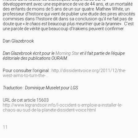
développement avec une espérance de vie de 44 ans, et un mortalité
des enfants de moins de 5 ans de un sur quatre. Mathew White, un
professeur d’histoire qui vient de publier une étude des pires atrocités
commises dans l’histoire dit dans sa conclusion qu’il ne fait pas de
doute que «
le chaos est beaucoup plus meurtrier que la tyrannie
« . C’est
une parole de vérité que beaucoup d’Irakiens peuvent confirmer.
Dan Glazebrook
Dan Glazebrook écrit pour le
Morning Star
et il fait partie de l’équipe
éditoriale des publications OURAIM.
Pour consulter l’original :
http://dissidentvoice.org/2011/12/the-
west-aims-to-turn-the-…
Traduction : Dominique Muselet pour LGS
URL de cet article 15603
http://www.legrandsoir.info/l-occident-s-emploie-a-installer-le-
chaos-au-sud-de-la-planete-dissident-voice.html
11