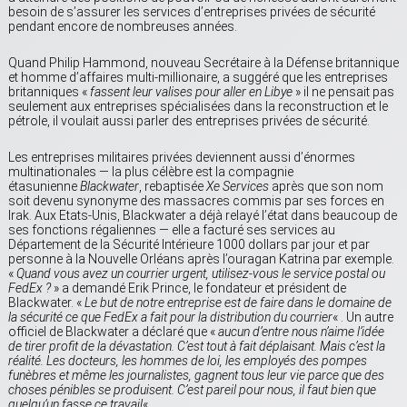
besoin de s’assurer les services d’entreprises privées de sécurité
pendant encore de nombreuses années.
Quand Philip Hammond, nouveau Secrétaire à la Défense britannique
et homme d’affaires multi-millionaire, a suggéré que les entreprises
britanniques «
fassent leur valises pour aller en Libye
» il ne pensait pas
seulement aux entreprises spécialisées dans la reconstruction et le
pétrole, il voulait aussi parler des entreprises privées de sécurité.
Les entreprises militaires privées deviennent aussi d’énormes
multinationales — la plus célèbre est la compagnie
étasunienne
Blackwater
, rebaptisée
Xe Services
après que son nom
soit devenu synonyme des massacres commis par ses forces en
Irak. Aux Etats-Unis, Blackwater a déjà relayé l’état dans beaucoup de
ses fonctions régaliennes — elle a facturé ses services au
Département de la Sécurité Intérieure 1000 dollars par jour et par
personne à la Nouvelle Orléans après l’ouragan Katrina par exemple.
«
Quand vous avez un courrier urgent, utilisez-vous le service postal ou
FedEx ?
» a demandé Erik Prince, le fondateur et président de
Blackwater. «
Le but de notre entreprise est de faire dans le domaine de
la sécurité ce que FedEx a fait pour la distribution du courrier
« . Un autre
officiel de Blackwater a déclaré que «
aucun d’entre nous n’aime l’idée
de tirer profit de la dévastation. C’est tout à fait déplaisant. Mais c’est la
réalité. Les docteurs, les hommes de loi, les employés des pompes
funèbres et même les journalistes, gagnent tous leur vie parce que des
choses pénibles se produisent. C’est pareil pour nous, il faut bien que
quelqu’un fasse ce travail
« .