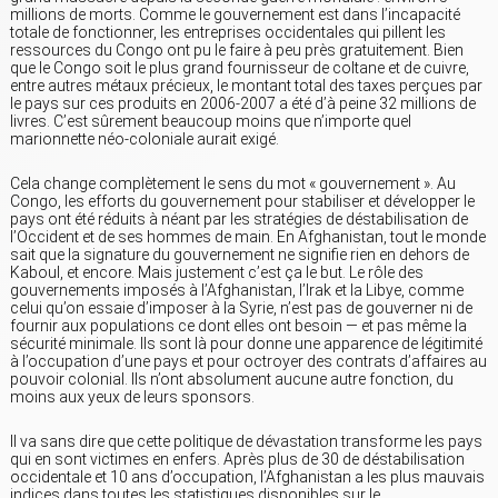
millions de morts. Comme le gouvernement est dans l’incapacité
totale de fonctionner, les entreprises occidentales qui pillent les
ressources du Congo ont pu le faire à peu près gratuitement. Bien
que le Congo soit le plus grand fournisseur de coltane et de cuivre,
entre autres métaux précieux, le montant total des taxes perçues par
le pays sur ces produits en 2006-2007 a été d’à peine 32 millions de
livres. C’est sûrement beaucoup moins que n’importe quel
marionnette néo-coloniale aurait exigé.
Cela change complètement le sens du mot « gouvernement ». Au
Congo, les efforts du gouvernement pour stabiliser et développer le
pays ont été réduits à néant par les stratégies de déstabilisation de
l’Occident et de ses hommes de main. En Afghanistan, tout le monde
sait que la signature du gouvernement ne signifie rien en dehors de
Kaboul, et encore. Mais justement c’est ça le but. Le rôle des
gouvernements imposés à l’Afghanistan, l’Irak et la Libye, comme
celui qu’on essaie d’imposer à la Syrie, n’est pas de gouverner ni de
fournir aux populations ce dont elles ont besoin — et pas même la
sécurité minimale. Ils sont là pour donne une apparence de légitimité
à l’occupation d’une pays et pour octroyer des contrats d’affaires au
pouvoir colonial. Ils n’ont absolument aucune autre fonction, du
moins aux yeux de leurs sponsors.
Il va sans dire que cette politique de dévastation transforme les pays
qui en sont victimes en enfers. Après plus de 30 de déstabilisation
occidentale et 10 ans d’occupation, l’Afghanistan a les plus mauvais
indices dans toutes les statistiques disponibles sur le