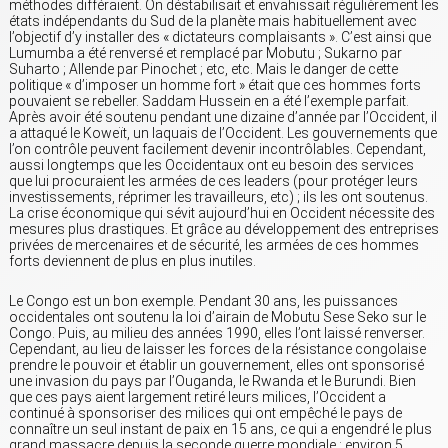
méthodes différaient. On déstabilisait et envahissait régulièrement les
états indépendants du Sud de la planète mais habituellement avec
l’objectif d’y installer des « dictateurs complaisants ». C’est ainsi que
Lumumba a été renversé et remplacé par Mobutu ; Sukarno par
Suharto ; Allende par Pinochet ; etc, etc. Mais le danger de cette
politique « d’imposer un homme fort » était que ces hommes forts
pouvaient se rebeller. Saddam Hussein en a été l’exemple parfait.
Après avoir été soutenu pendant une dizaine d’année par l’Occident, il
a attaqué le Koweït, un laquais de l’Occident. Les gouvernements que
l’on contrôle peuvent facilement devenir incontrôlables. Cependant,
aussi longtemps que les Occidentaux ont eu besoin des services
que lui procuraient les armées de ces leaders (pour protéger leurs
investissements, réprimer les travailleurs, etc) ; ils les ont soutenus.
La crise économique qui sévit aujourd’hui en Occident nécessite des
mesures plus drastiques. Et grâce au développement des entreprises
privées de mercenaires et de sécurité, les armées de ces hommes
forts deviennent de plus en plus inutiles.
Le Congo est un bon exemple. Pendant 30 ans, les puissances
occidentales ont soutenu la loi d’airain de Mobutu Sese Seko sur le
Congo. Puis, au milieu des années 1990, elles l’ont laissé renverser.
Cependant, au lieu de laisser les forces de la résistance congolaise
prendre le pouvoir et établir un gouvernement, elles ont sponsorisé
une invasion du pays par l’Ouganda, le Rwanda et le Burundi. Bien
que ces pays aient largement retiré leurs milices, l’Occident a
continué à sponsoriser des milices qui ont empêché le pays de
connaître un seul instant de paix en 15 ans, ce qui a engendré le plus
grand massacre depuis la seconde guerre mondiale : environ 5