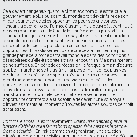
Cela devient dangereux quand le climat économique est tel que la
gouvernement le plus puissant du monde croit devoir faire de son
mieux pour créer de telles opportunités pour ses entreprises.
Pendant la guerre froide, l’armée étasunienne a oeuvré (et continue à
oeuvrer) pour maintenir le Sud de la planète dans la pauvreté en
attaquant tout gouvernement qui essayait sérieusement d’améliorer
le sort du peuple et en imposant des dirigeants qui écrasaient les
syndicats et tenaient la population en respect. Cela a crée des
opportunités d’investissement parce que cela a maintenu la plus
grande partie de la force de travail mondiale dans des conditions si
désespérées qu’elle était prête à travailler pour rien. Mais maintenant
ça ne suffit plus. En période de récession, le fait que la main d’oeuvre
soit bon marché ne sert plus à rien si personne n’achète plus vos
produits. Pour créer des opportunités pour leurs entreprises — un
grand marché mondial pour ses services militarisés — les
gouvernements occidentaux doivent faire régner non seulement la
pauvreté mais la dévastation. Le chaos est le meilleur moyen de
transformer leur compétence en matière de sécurité en une
opportunité commerciale susceptible de devenir une voie royale
d’investissements au moment où toutes les autres sources de profit
se tarissent.
Comme le
Times
l’a écrit récemment, «
dans l’Irak d’après guerre, la
branche d’affaires qui a fait un bond spectaculaire n’est pas le pétrole.
C’est la sécurité
« . En Irak comme en Afghanistan, une situation
d’insécurité et de guerre civile chronique et persistante a été créée par