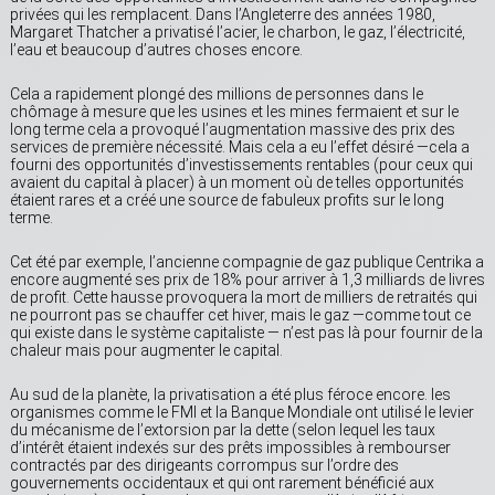
privées qui les remplacent. Dans l’Angleterre des années 1980,
Margaret Thatcher a privatisé l’acier, le charbon, le gaz, l’électricité,
l’eau et beaucoup d’autres choses encore.
Cela a rapidement plongé des millions de personnes dans le
chômage à mesure que les usines et les mines fermaient et sur le
long terme cela a provoqué l’augmentation massive des prix des
services de première nécessité. Mais cela a eu l’effet désiré —cela a
fourni des opportunités d’investissements rentables (pour ceux qui
avaient du capital à placer) à un moment où de telles opportunités
étaient rares et a créé une source de fabuleux profits sur le long
terme.
Cet été par exemple, l’ancienne compagnie de gaz publique Centrika a
encore augmenté ses prix de 18% pour arriver à 1,3 milliards de livres
de profit. Cette hausse provoquera la mort de milliers de retraités qui
ne pourront pas se chauffer cet hiver, mais le gaz —comme tout ce
qui existe dans le système capitaliste — n’est pas là pour fournir de la
chaleur mais pour augmenter le capital.
Au sud de la planète, la privatisation a été plus féroce encore. les
organismes comme le FMI et la Banque Mondiale ont utilisé le levier
du mécanisme de l’extorsion par la dette (selon lequel les taux
d’intérêt étaient indexés sur des prêts impossibles à rembourser
contractés par des dirigeants corrompus sur l’ordre des
gouvernements occidentaux et qui ont rarement bénéficié aux