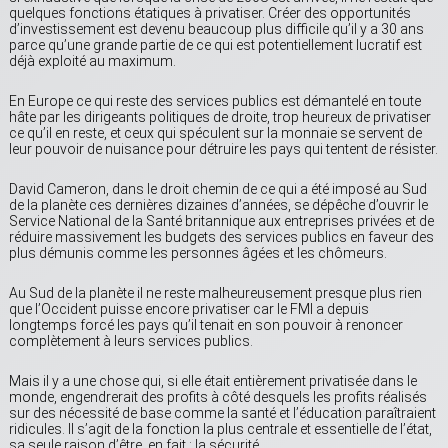
quelques fonctions étatiques à privatiser. Créer des opportunités
d’investissement est devenu beaucoup plus difficile qu’il y a 30 ans
parce qu’une grande partie de ce qui est potentiellement lucratif est
déjà exploité au maximum.
En Europe ce qui reste des services publics est démantelé en toute
hâte par les dirigeants politiques de droite, trop heureux de privatiser
ce qu’il en reste, et ceux qui spéculent sur la monnaie se servent de
leur pouvoir de nuisance pour détruire les pays qui tentent de résister.
David Cameron, dans le droit chemin de ce qui a été imposé au Sud
de la planète ces dernières dizaines d’années, se dépêche d’ouvrir le
Service National de la Santé britannique aux entreprises privées et de
réduire massivement les budgets des services publics en faveur des
plus démunis comme les personnes âgées et les chômeurs.
Au Sud de la planète il ne reste malheureusement presque plus rien
que l’Occident puisse encore privatiser car le FMI a depuis
longtemps forcé les pays qu’il tenait en son pouvoir à renoncer
complètement à leurs services publics.
Mais il y a une chose qui, si elle était entièrement privatisée dans le
monde, engendrerait des profits à côté desquels les profits réalisés
sur des nécessité de base comme la santé et l’éducation paraîtraient
ridicules. Il s’agit de la fonction la plus centrale et essentielle de l’état,
sa seule raison d’être, en fait : la sécurité.