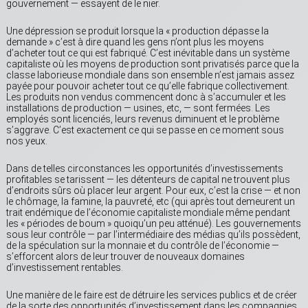
gouvernement — essayent de le nier.
Une dépression se produit lorsque la « production dépasse la
demande » c’est à dire quand les gens n’ont plus les moyens
d’acheter tout ce qui est fabriqué. C’est inévitable dans un système
capitaliste où les moyens de production sont privatisés parce que la
classe laborieuse mondiale dans son ensemble n’est jamais assez
payée pour pouvoir acheter tout ce qu’elle fabrique collectivement.
Les produits non vendus commencent donc à s’accumuler et les
installations de production — usines, etc, — sont fermées. Les
employés sont licenciés, leurs revenus diminuent et le problème
s’aggrave. C’est exactement ce qui se passe en ce moment sous
nos yeux.
Dans de telles circonstances les opportunités d’investissements
profitables se tarissent — les détenteurs de capital ne trouvent plus
d’endroits sûrs où placer leur argent. Pour eux, c’est la crise — et non
le chômage, la famine, la pauvreté, etc (qui après tout demeurent un
trait endémique de l’économie capitaliste mondiale même pendant
les « périodes de boum » quoiqu’un peu atténué). Les gouvernements
sous leur contrôle — par l’intermédiaire des médias qu’ils possèdent,
de la spéculation sur la monnaie et du contrôle de l’économie —
s’efforcent alors de leur trouver de nouveaux domaines
d’investissement rentables.
Une manière de le faire est de détruire les services publics et de créer
de la sorte des opportunités d’investissement dans les compagnies