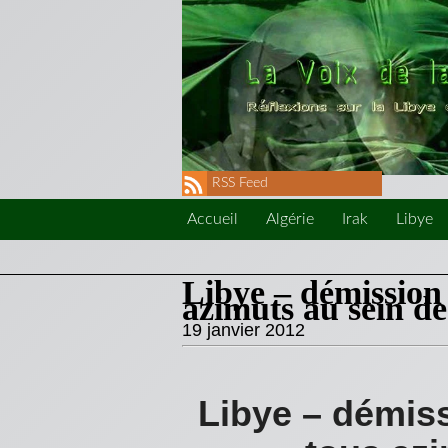
RSS Feed
Accueil
Algérie
Irak
Libye
Libye – démission 
azimuts au sein d
19 janvier 2012
Libye – démiss