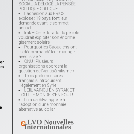
SOCIAL, A DÉLOGÉ LA PENSÉE
POLITIQUE CRITIQUE!
L’adhésion aux BRICS
explose : 19 pays font leur
demande avant le sommet
annuel
Irak – Cet eldorado du pétrole
voudrait exploiter son énorme
gisement solaire
Pourquoi les Saoudiens ont-
ils décommandé leur mariage
avec Israël ?
ONU : Plusieurs
ner
organisations abordent la
es
question de l’«antisémitisme »
Trois parlementaires
français s’introduisent
illégalement en Syrie
L’EIIL VAINCU EN SYRAK ET
TOUT LE MONDE S’EN FOUT!
Lula da Silva appelle à
l’adoption d’une monnaie
e
alternative au dollar
LVO Nouvelles
Internationales