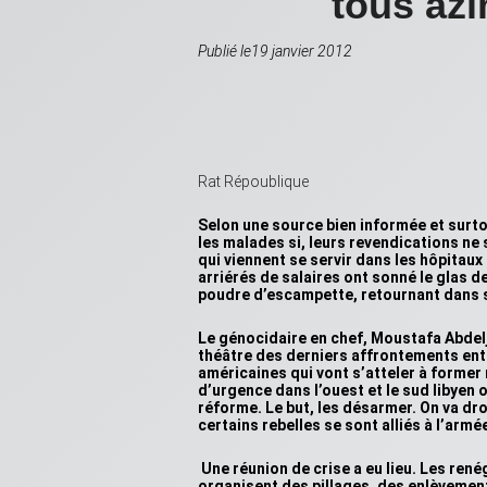
tous az
Publié le19 janvier 2012
Rat Répoublique
Selon une source bien informée et surto
les malades si, leurs revendications ne 
qui viennent se servir dans les hôpitau
arriérés de salaires ont sonné le glas de
poudre d’escampette, retournant dans so
Le génocidaire en chef, Moustafa Abdelja
théâtre des derniers affrontements en
américaines qui vont s’atteler à former
d’urgence dans l’ouest et le sud libyen 
réforme. Le but, les désarmer. On va dro
certains rebelles se sont alliés à l’arm
Une réunion de crise a eu lieu. Les ren
organisent des pillages, des enlèvement