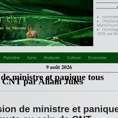
comment l
Une Europ
Maria Poumi
Hommage à
2026, par M
Palestine
Syrie
Analyses
Culture
Economie
9 août 2026
de ministre et panique tous
e CNT par Allain Jules
ion de ministre et paniqu