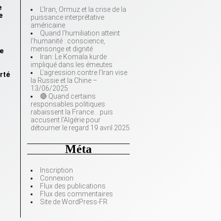
e
L’Iran, Ormuz et la crise de la
e
puissance interprétative
américaine
Quand l’humiliation atteint
l’humanité : conscience,
mensonge et dignité
le
Iran: Le Komala kurde
impliqué dans les émeutes
L’agression contre l’Iran vise
erté
la Russie et la Chine –
13/06/2025
🔴 Quand certains
responsables politiques
rabaissent la France… puis
accusent l’Algérie pour
détourner le regard 19 avril 2025
Méta
Inscription
Connexion
Flux des publications
Flux des commentaires
Site de WordPress-FR