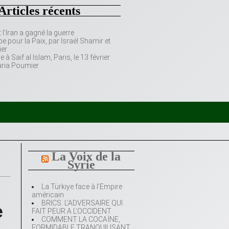
Articles récents
’Iran a gagné la guerre
e pour la Paix, par Israël Shamir et
er
 Saif al Islam, Paris, le 13 février
aria Poumier
La Voix de la
Syrie
La Türkiye face à l’Empire
américain
BRICS: L’ADVERSAIRE QUI
e
FAIT PEUR A L’OCCIDENT
COMMENT LA COCAÏNE,
FORMIDABLE TRANQUILISANT