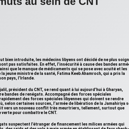
imuts au sein de CNT
ut bien introduite, les médecins libyens ont décidé de ne plus soig
sont pas satisfaites. En effet, l’insécurité à cause des bandes armé
x ainsi que le manque de médicaments qui se pose avec acuité et les
 la jeune ministre de la santé, Fatima Keeb Ahamroch, qui a pris la
n pays, l’Irlande.
lil, président du CNT, se rend quant à lui aujourd’hui à Gharyan,
tre bandes de renégats. Accompagné des forces spéciales
 rapidement des forces spéciales libyennes qui doivent se rendre
où, selon certaines sources, l’armée de libération de la Jamahiriya s
it vers un nouveau conflit très meurtriers, tellement, surtout que
ée verte pour combattre le CNT.
égats suspectent l’étranger de financement les milices armées qui
s, des raids et des vols à main armée en établissant de faux check-