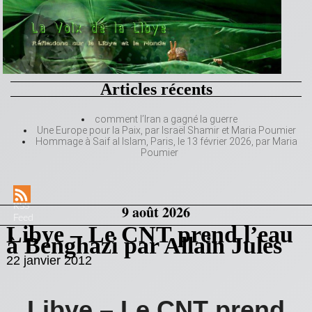
Articles récents
comment l’Iran a gagné la guerre
Une Europe pour la Paix, par Israël Shamir et Maria Poumier
Hommage à Saif al Islam, Paris, le 13 février 2026, par Maria
Poumier
RSS
9 août 2026
Feed
Libye – Le CNT prend l’eau
à Benghazi par Allain Jules
22 janvier 2012
Libye – Le CNT prend