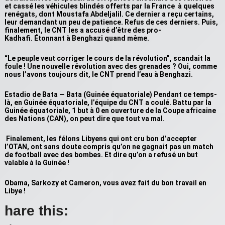
et cassé les véhicules blindés offerts par la France à quelques
renégats, dont Moustafa Abdeljalil. Ce dernier a reçu certains,
leur demandant un peu de patience. Refus de ces derniers. Puis,
finalement, le CNT les a accusé d’être des pro-
Kadhafi. Étonnant à Benghazi quand même.
“Le peuple veut corriger le cours de la révolution”, scandait la
foule ! Une nouvelle révolution avec des grenades ? Oui, comme
nous l’avons toujours dit, le CNT prend l’eau à Benghazi.
Estadio de Bata — Bata (Guinée équatoriale) Pendant ce temps-
là, en Guinée équatoriale, l’équipe du CNT a coulé. Battu par la
Guinée équatoriale, 1 but à 0 en ouverture de la Coupe africaine
des Nations (CAN), on peut dire que tout va mal.
Finalement, les félons Libyens qui ont cru bon d’accepter
l’OTAN, ont sans doute compris qu’on ne gagnait pas un match
de football avec des bombes. Et dire qu’on a refusé un but
valable à la Guinée !
Obama, Sarkozy et Cameron, vous avez fait du bon travail en
Libye !
hare this: