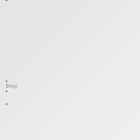
0
digg