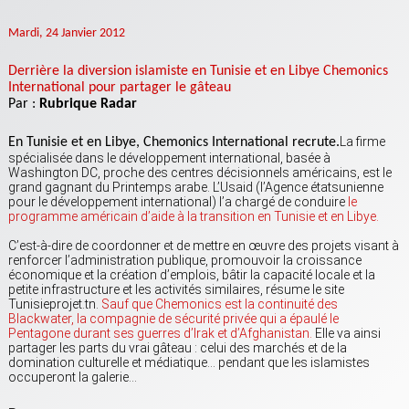
Mardi, 24 Janvier 2012
Derrière la diversion islamiste en Tunisie et en Libye Chemonics
International pour partager le gâteau
Par :
Rubrique Radar
La firme
En Tunisie et en Libye, Chemonics International recrute.
spécialisée dans le développement international, basée à
Washington DC, proche des centres décisionnels américains, est le
grand gagnant du Printemps arabe. L’Usaid (l’Agence étatsunienne
pour le développement international) l’a chargé de conduire
le
programme américain d’aide à la transition en Tunisie et en Libye.
C’est-à-dire de coordonner et de mettre en œuvre des projets visant à
renforcer l’administration publique, promouvoir la croissance
économique et la création d’emplois, bâtir la capacité locale et la
petite infrastructure et les activités similaires, résume le site
Tunisieprojet.tn.
Sauf que Chemonics est la continuité des
Blackwater, la compagnie de sécurité privée qui a épaulé le
Pentagone durant ses guerres d’Irak et d’Afghanistan.
Elle va ainsi
partager les parts du vrai gâteau : celui des marchés et de la
domination culturelle et médiatique… pendant que les islamistes
occuperont la galerie…