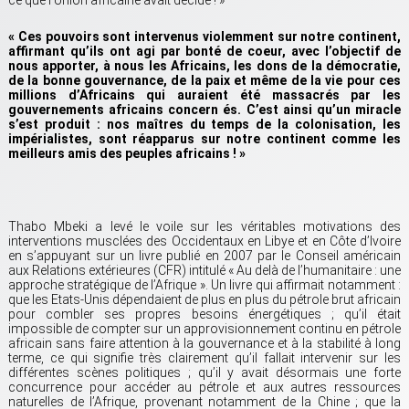
ce que l’Union africaine avait décidé ! »
« Ces pouvoirs sont intervenus violemment sur notre continent,
affirmant qu’ils ont agi par bonté de coeur, avec l’objectif de
nous apporter, à nous les Africains, les dons de la démocratie,
de la bonne gouvernance, de la paix et même de la vie pour ces
millions d’Africains qui auraient été massacrés par les
gouvernements africains concern és. C’est ainsi qu’un miracle
s’est produit : nos maîtres du temps de la colonisation, les
impérialistes, sont réapparus sur notre continent comme les
meilleurs amis des peuples africains ! »
Thabo Mbeki a levé le voile sur les véritables motivations des
interventions musclées des Occidentaux en Libye et en Côte d’Ivoire
en s’appuyant sur un livre publié en 2007 par le Conseil américain
aux Relations extérieures (CFR) intitulé « Au delà de l’humanitaire : une
approche stratégique de l’Afrique ». Un livre qui affirmait notamment :
que les Etats-Unis dépendaient de plus en plus du pétrole brut africain
pour combler ses propres besoins énergétiques ; qu’il était
impossible de compter sur un approvisionnement continu en pétrole
africain sans faire attention à la gouvernance et à la stabilité à long
terme, ce qui signifie très clairement qu’il fallait intervenir sur les
différentes scènes politiques ; qu’il y avait désormais une forte
concurrence pour accéder au pétrole et aux autres ressources
naturelles de l’Afrique, provenant notamment de la Chine ; que la