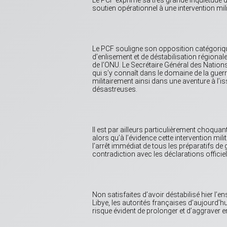
Le PCF exprime sa très grande inquiétude d
soutien opérationnel à une intervention mil
Le PCF souligne son opposition catégoriqu
d’enlisement et de déstabilisation régional
de l’ONU. Le Secrétaire Général des Nation
qui s’y connaît dans le domaine de la guerr
militairement ainsi dans une aventure à l’i
désastreuses.
Il est par ailleurs particulièrement choqua
alors qu’à l’évidence cette intervention mil
l’arrêt immédiat de tous les préparatifs de
contradiction avec les déclarations officiell
Non satisfaites d’avoir déstabilisé hier l’
Libye, les autorités françaises d’aujourd’hu
risque évident de prolonger et d’aggraver en