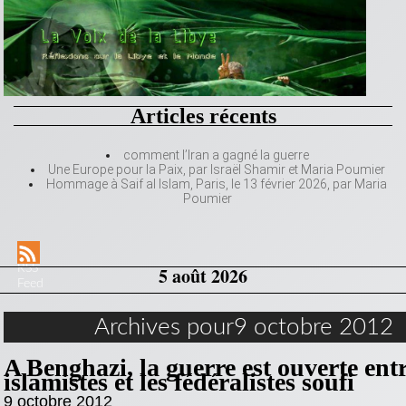
Articles récents
comment l’Iran a gagné la guerre
Une Europe pour la Paix, par Israël Shamir et Maria Poumier
Hommage à Saif al Islam, Paris, le 13 février 2026, par Maria
Poumier
RSS
5 août 2026
Feed
Archives pour9 octobre 2012
A Benghazi, la guerre est ouverte entr
islamistes et les fédéralistes soufi
9 octobre 2012