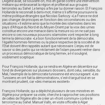
L’Algérie avait, se souvient-on, mis en garde contre une intervention
militaire qui embraserait la région et profiterait aux groupes
terroristes au Sahel. Le temps a fini par lui donner raison. Et François
Hollande le reconnaît à demi-mot, même s’il affirme poursuivre la
même politique étrangère que Nicolas Sarkozy. «La France ne doit
pas changer de principes en fonction des circonstances ou des
situations.» Il estime ainsi que la montée des islamistes dans les
pays d’Afrique du Nord et du Moyen-Orient par la voix des urnes
constitue encore une menace dans la mesure où on ne sait pas
encore si ces nouveaux pouvoirs islamistes vont respecter à long
terme la démocratie. «Le bon fonctionnement de la démocratie,
l’égalité hommes-femmes ou la place respective de la société et de
l’Etat doivent être rappelés autant que nécessaire. L’enjeu est de
savoir si des partis qui se réclament de l’islam peuvent rentrer dans
un processus démocratique de long terme», a-t-il souligné,
visiblement sceptique.
Pour François Hollande, qui se rendra en Algérie en décembre sur
fond de divergences sur plusieurs dossiers, dont celui, sensible, du
Mali, l’exemple de la démocratie tunisienne est encourageant. «Les
Tunisiens en ont fait la démonstration», s’est-il targué tout en se
montrant prudent, car «des menaces existent».
François Hollande, qui a dépêché plusieurs de ses ministres en
Algérie pour préparer sa visite, cherche à rapprocher ses positions
de celles de l’Algérie afin de créer un «front commun» contre le
terrorisme au Sahel. Manuel Valls, en visite officielle à Alger