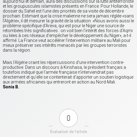
aujourd’hui et demain, aura des discussions sur la lutte antiterroriste
et les groupuscules islamistes présents en France. Pour Hollande, le
dossier du Sahel est l’une des priorités de sa visite de décembre
prochain. Estimant que la crise malienne ne sera jamais réglée «sans
l’Algérie», il dit mesurer la gravité de la situation. «Nous avons aussi le
problème spécifique d’Areva, qui est pour le Niger une source de
retombées très significatives : on voit bien l’intérêt des forces d’Aqmi
ou liées à ces réseaux d’empêcher le développement du Niger», a-t-il
affirmé. La France veut accélérer l’intervention militaire au Mali pour
mieux préserver ses intérêts menacés par les groupes terroristes
dans la région.
Mais l’Algérie craint les répercussions d’une intervention contre-
productive. Dans un discours à Kinshasa, le président français a
toutefois indiqué que l’armée française n’interviendrait pas
directement et qu’elle se contenterait d’apporter un soutien logistique
aux armées africaines qui entreront en action au Nord-Mali.
Sonia B.
0
Évaluation de l'article