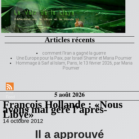
Articles récents
comment l’Iran a gagné la guerre
Une Europe pour la Paix, par Israël Shamir et Maria Poumier
Hommage à Saif al Islam, Paris, le 13 février 2026, par Maria
Poumier
RSS
5 août 2026
Feed
François Hollande : «Nous
avons mal géré l’après-
Libye»
14 octobre 2012
Il a approuvé