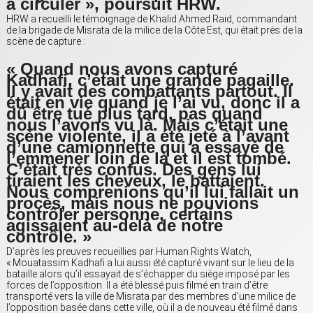
à circuler », poursuit HRW.
HRW a recueilli le témoignage de Khalid Ahmed Raid, commandant
de la brigade de Misrata de la milice de la Côte Est, qui était près de la
scène de capture :
« Quand nous avons capturé
Kadhafi, c’était une grande pagaille.
Il y avait des combattants partout. Il
était en vie quand je l’ai vu, donc il a
dû être tué plus tard, pas quand
nous l’avons vu là. Mais c’était une
scène violente, il a été jeté à l’avant
d’une camionnette qui a essayé de
l’emmener loin de là et il est tombé.
C’était très confus. Des gens lui
tiraient les cheveux, le battaient.
Nous comprenions qu’il lui fallait un
procès, mais nous ne pouvions
contrôler personne, certains
agissaient au-delà de notre
contrôle. »
D’après les preuves recueillies par Human Rights Watch,
« Mouatassim Kadhafi a lui aussi été capturé vivant sur le lieu de la
bataille alors qu’il essayait de s’échapper du siège imposé par les
forces de l’opposition. Il a été blessé puis filmé en train d’être
transporté vers la ville de Misrata par des membres d’une milice de
l’opposition basée dans cette ville, où il a de nouveau été filmé dans