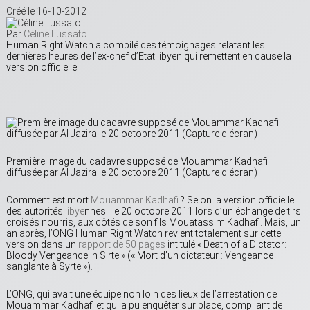
Créé le 16-10-2012
Par
Céline Lussato
Human Right Watch a compilé des témoignages relatant les
dernières heures de l’ex-chef d’Etat libyen qui remettent en cause la
version officielle.
Première image du cadavre supposé de Mouammar Kadhafi
diffusée par Al Jazira le 20 octobre 2011 (Capture d’écran)
Comment est mort
Mouammar Kadhafi
? Selon la version officielle
des autorités
libye
nnes : le 20 octobre 2011 lors d’un échange de tirs
croisés nourris, aux côtés de son fils Mouatassim Kadhafi. Mais, un
an après, l’ONG Human Right Watch revient totalement sur cette
version dans un
rapport de 50 pages
intitulé « Death of a Dictator:
Bloody Vengeance in Sirte » (« Mort d’un dictateur : Vengeance
sanglante à Syrte »).
L’ONG, qui avait une équipe non loin des lieux de l’arrestation de
Mouammar Kadhafi et qui a pu enquêter sur place, compilant de