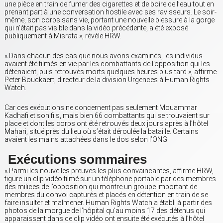
une pièce en train de fumer des cigarettes et de boire de l’eau tout en
prenant part à une conversation hostile avec ses ravisseurs. Le soir-
même, son corps sans vie, portant une nouvelle blessure à la gorge
qui n’était pas visible dans la vidéo précédente, a été exposé
publiquement à Misrata », révèle HRW.
« Dans chacun des cas que nous avons examinés, les individus
avaient été filmés en vie par les combattants de l’opposition qui les
détenaient, puis retrouvés morts quelques heures plus tard », affirme
Peter Bouckaert, directeur de la division Urgences à Human Rights
Watch.
Car ces exécutions ne concernent pas seulement Mouammar
Kadhafi et son fils, mais bien 66 combattants qui se trouvaient sur
place et dont les corps ont été retrouvés deux jours après à l’hôtel
Mahari, situé près du lieu où s’était déroulée la bataille. Certains
avaient les mains attachées dans le dos selon l’ONG.
Exécutions sommaires
« Parmi les nouvelles preuves les plus convaincantes, affirme HRW,
figure un clip vidéo filmé sur un téléphone portable par des membres
des milices de l’opposition qui montre un groupe important de
membres du convoi capturés et placés en détention en train de se
faire insulter et malmener. Human Rights Watch a établi à partir des
photos de la morgue de l’hôpital qu’au moins 17 des détenus qui
apparaissent dans ce clip vidéo ont ensuite été exécutés à l’hôtel