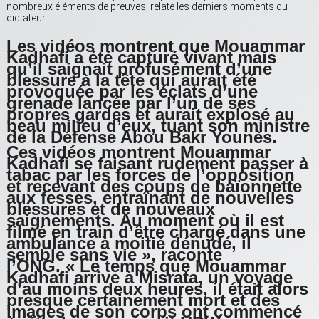
nombreux éléments de preuves, relate les derniers moments du
dictateur.
Les vidéos montrent que Mouammar
Kadhafi a été capturé vivant mais
qu’il saignait profusément d’une
blessure à la tête qui aurait été
provoquée par les éclats d’une
grenade lancée par l’un de ses
propres gardes et aurait explosé au
beau milieu d’eux, tuant son ministre
de la Défense Abou Bakr Younès.
Ces vidéos montrent Mouammar
Kadhafi se faisant rudement passer à
tabac par les forces de l’opposition
et recevant des coups de baïonnette
aux fesses, entraînant de nouvelles
blessures et de nouveaux
saignements. Au moment où il est
filmé en train d’être chargé dans une
ambulance à moitié dénudé, il
semble sans vie », raconte
l’ONG. « Le temps que Mouammar
Kadhafi arrive à Misrata, un voyage
d’au moins deux heures, il était alors
presque certainement mort et des
images de son corps ont commencé