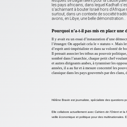
lesquels se bagarraient pour la cause pale
les pays africains, dans lequel Kadhafi s
s’acharnant à bouter Israël hors d’Afrique n
surtout, dans un contexte de société tradit
avons, en Libye, une belle démonstration…
Pourquoi n’a-t-il pas mis en place une
Il y avait eu un essai d’instauration d’une démocra
l’étranger. On appelait cela le « statuto ». Mais 
d’esprit anti-impérialiste et dans sa volonté de bo
Il pensait associer les tribus au pouvoir politique
sombré dans l’anarchie, chaque petit chef voulant
et autres dirigeants arabes, à tyranniser les oppos
années, il a au fur et à mesure concentré les pouv
classique dans les pays gouvernés par des clans, d
Hélène Bravin est journaliste, spécialiste des questions 
Elle collabore actuellement avec
Cahiers de l’Orient
et la
veille économique et politique pour des multinationales. E