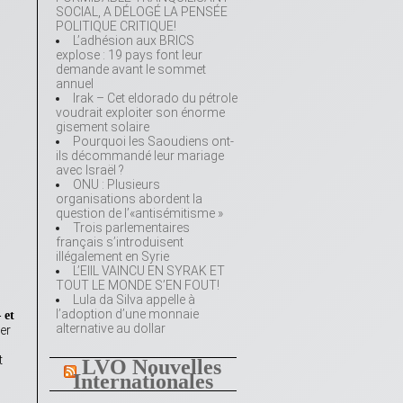
SOCIAL, A DÉLOGÉ LA PENSÉE
POLITIQUE CRITIQUE!
L’adhésion aux BRICS
explose : 19 pays font leur
demande avant le sommet
annuel
Irak – Cet eldorado du pétrole
voudrait exploiter son énorme
gisement solaire
Pourquoi les Saoudiens ont-
ils décommandé leur mariage
avec Israël ?
ONU : Plusieurs
organisations abordent la
question de l’«antisémitisme »
Trois parlementaires
français s’introduisent
illégalement en Syrie
L’EIIL VAINCU EN SYRAK ET
TOUT LE MONDE S’EN FOUT!
Lula da Silva appelle à
l’adoption d’une monnaie
 et
alternative au dollar
er
t
LVO Nouvelles
Internationales