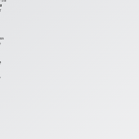
e sa
au
r
bus
e
e
y