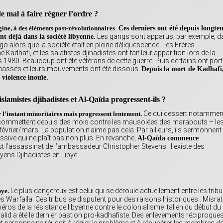
de mal à faire régner l’ordre ?
.
ine, à des éléments post-révolutionnaires
Ces derniers ont été depuis longte
Les gangs sont apparus, par exemple, d
ent déjà dans la société libyenne.
o alors que la société était en pleine déliquescence. Les Frères
afi, et les salafistes djihadistes ont fait leur apparition lors de la
1980. Beaucoup ont été vétérans de cette guerre. Puis certains ont port
chassés et leurs mouvements ont été dissous.
Depuis la mort de Kadhafi
e violence inouïe.
 islamistes djihadistes et Al-Qaïda progressent-ils ?
Ce qui dessert notammen
r l’instant minoritaires mais progressent lentement.
ils commettent depuis des mois contre les mausolées des marabouts – le
évrier/mars. La population n’aime pas cela. Par ailleurs, ils sermonnent 
ssive qui ne plaît pas non plus. En revanche,
Al-Qaïda commence
t l’assassinat de l’ambassadeur Christopher Stevens. Il existe des
byens Djihadistes en Libye.
Le plus dangereux est celui qui se déroule actuellement entre les trib
bye.
les Warfalla. Ces tribus se disputent pour des raisons historiques : Misra
ros de la résistance libyenne contre le colonialisme italien du début du
alid a été le dernier bastion pro-kadhafiste. Des enlèvements réciproque