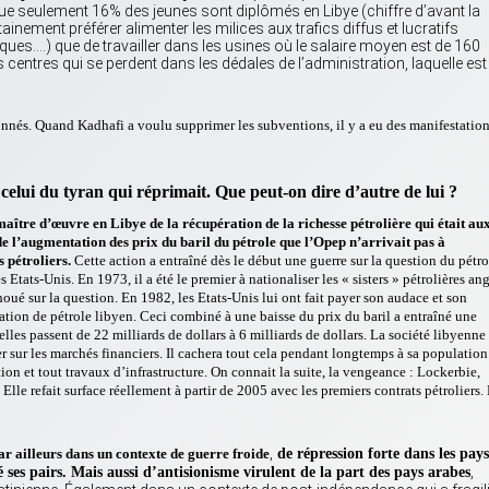
t que seulement 16% des jeunes sont diplômés en Libye (chiffre d’avant la
inement préférer alimenter les milices aux trafics diffus et lucratifs
es….) que de travailler dans les usines où le salaire moyen est de 160
centres qui se perdent dans les dédales de l’administration, laquelle est
onnés. Quand Kadhafi a voulu supprimer les subventions, il y a eu des manifestatio
celui du tyran qui réprimait. Que peut-on dire d’autre de lui ?
maître d’œuvre en Libye de la récupération de la richesse pétrolière qui était au
e de l’augmentation des prix du baril du pétrole
que l’Opep n’arrivait pas à
 pétroliers.
Cette action a entraîné dès le début une guerre sur la question du pétro
 Etats-Unis. En 1973, il a été le premier à nationaliser les « sisters » pétrolières an
choué sur la question. En 1982, les Etats-Unis lui ont fait payer son audace et son
tion de pétrole libyen. Ceci combiné à une baisse du prix du baril a entraîné une
elles passent de 22 milliards de dollars à 6 milliards de dollars. La société libyenne
 sur les marchés financiers. Il cachera tout cela pendant longtemps à sa population
tion et tout travaux d’infrastructure. On connait la suite, la vengeance : Lockerbie,
le refait surface réellement à partir de 2005 avec les premiers contrats pétroliers.
,
ar ailleurs dans un contexte de guerre froide
de répression forte dans les pays
,
é ses pairs. Mais aussi d’antisionisme virulent de la part des pays arabes