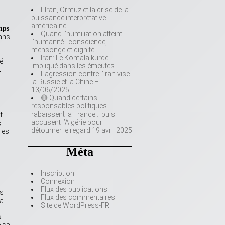
L’Iran, Ormuz et la crise de la
puissance interprétative
américaine
mps
Quand l’humiliation atteint
ans
l’humanité : conscience,
mensonge et dignité
Iran: Le Komala kurde
é
impliqué dans les émeutes
,
L’agression contre l’Iran vise
la Russie et la Chine –
13/06/2025
🔴 Quand certains
responsables politiques
rabaissent la France… puis
t
accusent l’Algérie pour
s
détourner le regard 19 avril 2025
les
Méta
Inscription
Connexion
Flux des publications
us
Flux des commentaires
ta
Site de WordPress-FR
s