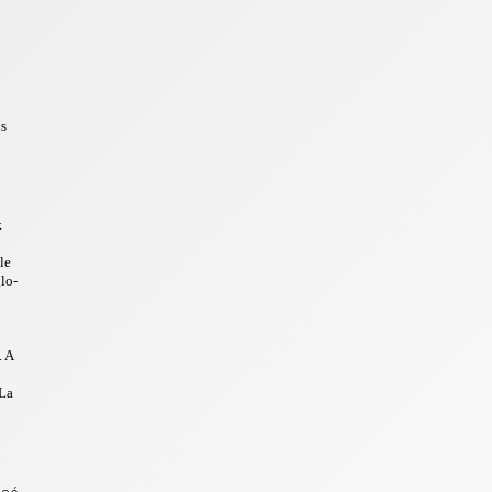
ns
x
le
glo-
. A
 La