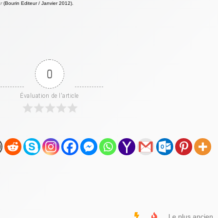
r
(Bourin Editeur / Janvier 2012).
0
Évaluation de l'article
Le plus ancien