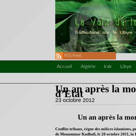
RSS Feed
Accueil
Algérie
Irak
Libye
Un an après la mor
d’Etat
23 octobre 2012
Un an après la mor
Conflits tribaux, règne des milices islamistes
de Mouammar Kadhafi, le 20 octobre 2011, la L