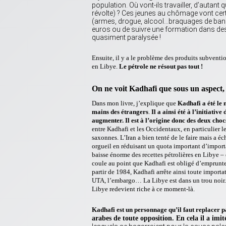
population. Où vont-ils travailler, d’autan
révolte) ? Ces jeunes au chômage vont certa
(armes, drogue, alcool…braquages de banqu
euros ou de suivre une formation dans des 
quasiment paralysée !
Ensuite, il y a le problème des produits subventi
en Libye.
Le pétrole ne résout pas tout !
On ne voit Kadhafi que sous un aspect, 
Dans mon livre, j’explique que
Kadhafi a été le 
mains des étrangers
.
Il a ainsi été à l’initiativ
augmenter. Il est à l’origine donc des deux chocs
entre Kadhafi et les Occidentaux, en particulier les
saxonnes. L’Iran a bien tenté de le faire mais a é
orgueil en réduisant un quota important d’importa
baisse énorme des recettes pétrolières en Libye – 
coule au point que Kadhafi est obligé d’emprunter
partir de 1984, Kadhafi arrête ainsi toute importa
UTA, l’embargo… La Libye est dans un trou noir. El
Libye redevient riche à ce moment-là.
Kadhafi est un personnage qu’il faut replacer p
arabes de toute opposition. En cela il a imit