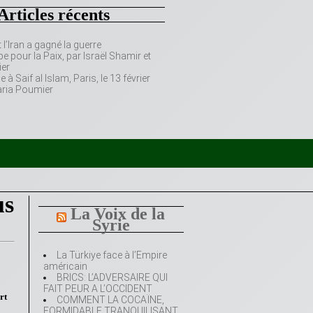
Articles récents
’Iran a gagné la guerre
e pour la Paix, par Israël Shamir et
er
 Saif al Islam, Paris, le 13 février
aria Poumier
us
La Voix de la
Syrie
La Türkiye face à l’Empire
américain
BRICS: L’ADVERSAIRE QUI
FAIT PEUR A L’OCCIDENT
rt
COMMENT LA COCAÏNE,
FORMIDABLE TRANQUILISANT