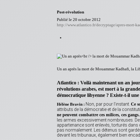
Post-révolution
Publié le 20 octobre 2012
http://www.atlantico.fr/decryptage/apres-mort-k
Un an après la mort de Mouammar Kadhafi, la Lib
Atlantico : Voilà maintenant un an jou
révolutions arabes, est mort à la grande
démocratique libyenne ? Existe-t-il un
Non, par pour l’instant.
Hélène Bravin :
Ce so
attributs de la démocratie et de la constitut
ne peuvent combattre ces milices, ces gang
les armes excessivement nombreuses. Des vo
appartenance sont enlevés, torturés dans d
pas normalement. Les détenus sont gardés 
devant les tribunaux, également bien encadrés