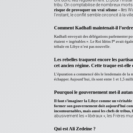
ont donc lieu régulièrement. Et pour l’inst
tribu. On comptabilise de nombreux morts 
es Wa
risque de provoquer un vrai séisme – l
l’instant, le conflit semble circoncit à la vi
Comment Kadhafi maintenait-il l’ordre 
Kadhafi envoyait des délégations parlementer pour ré
er
étaient « ingérables ». Le Roi Idriss I
avait égale
tribale en Libye n’est pas nouvelle.
Les rebelles traquent encore les partis
cet ancien régime. Cette traque est-elle
L’épuration a commencé dès le lendemain de la m
échapper. Aujourd’hui, ils sont entre 1 et 1,5 mill
Pourquoi le gouvernement met-il autant
Il faut s’imaginer la Libye comme un véritable m
former son gouvernement doit aujourd’hui consul
incontournables, mais aussi les chefs de tribus, 
abusivement les « libéraux », les Frères mus
Qui est Ali Zedeine ?