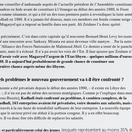
omme conseiller d’ambassade auprès de l’actuelle président de l’Assemblée constituan
eur en Inde avant de constituer à l’étranger au début des années 1980, le Front
omme islamiste, et qui a été un des tous premiers partis à revendiquer la lutte armé
dhafi en 1986. Il n’a jamais été dissous, mais ces membres ont fondu comme neige 
 Magaryef qui a imposé sa famille dans son parti. Ali Zeidane l’a donc quitté.
n précisément. C’est dans cette capitale qu’il rencontre Bernard Henri Levy les toute
é une rencontre avec Sarkozy. Misrata est ainsi devenue ville martyre… Par la suite,
e l’Alliance des Forces Nationales de Mahmoud Jibril. Ce dernier a tenté de le parach
nte, mais il a échoué. Il n’a pu avoir les voix de l’Est. Il faut ajouter que Zeidane n
d’avoir volé avec Magaryef l’argent de l’Etat libyen – quelques millions d’euros
80. Il a aujourd’hui probablement de grande chance de constituer son
dernière chance auprès même des libyens.
els problèmes le nouveau gouvernement va-t-il être confronté ?
mie a été privatisée depuis le début des années 1990, – il existe en Libye des
c. -, il n’en est pas de même des secteurs stratégiques. Comme je l’explique dans mo
itons Bourin),
Kadhafi
était confronté au problème, ô combien complexe, de la
dhafi, 163 entreprises avaient été privatisées, voire données aux salariés, mais 
rouvés à la rue faute de rentabilité suffisante de leur entreprise. La nouvelle équipe
 que le secteur privé est réduit à la portion congrue. Il y a en effet beaucoup
Il va donc être très difficile de replacer les salariés.
, lesquels représentent au moins 35% d
 et particulièrement celui des jeunes