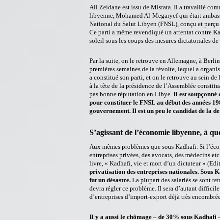
Ali Zeidane est issu de Misrata. Il a travaillé c
libyenne, Mohamed Al-Megaryef qui était ambassad
National du Salut Libyen (FNSL), conçu et perçu c
Ce parti a même revendiqué un attentat contre Ka
soleil sous les coups des mesures dictatoriales de
Par la suite, on le retrouve en Allemagne, à Berli
premières semaines de la révolte, lequel a organis
a constitué son parti, et on le retrouve au sein d
à la tête de la présidence de l’Assemblée constitua
pas bonne réputation en Libye.
Il est soupçonné 
pour constituer le FNSL au début des années 19
gouvernement. Il est un peu le candidat de la 
S’agissant de l’économie libyenne, à qu
Aux mêmes problèmes que sous Kadhafi. Si l’écono
entreprises privées, des avocats, des médecins et
livre, « Kadhafi, vie et mort d’un dictateur » (Ed
privatisation des entreprises nationales.
Sous Ka
fut un désastre.
La plupart des salariés se sont ret
devra régler ce problème. Il sera d’autant difficile
d’entreprises d’import-export déjà très encombrées. 
Il y a aussi le chômage – de 30% sous Kadhafi –