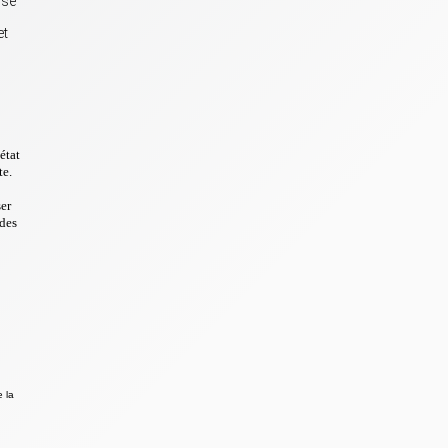
isé
n
et
état
te.
ser
 des
e la