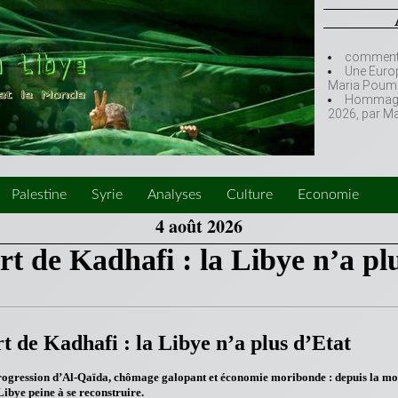
comment l
Une Europ
Maria Poumi
Hommage à
2026, par M
Palestine
Syrie
Analyses
Culture
Economie
4 août 2026
t de Kadhafi : la Libye n’a pl
t de Kadhafi : la Libye n’a plus d’Etat
, progression d’Al-Qaïda, chômage galopant et économie moribonde : depuis la mo
ibye peine à se reconstruire.