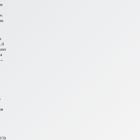
te
e.
au
s
 il
uter
’a
 –
n
ce
e la