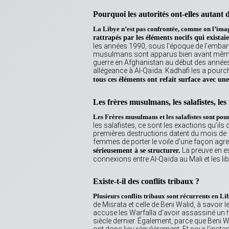
Pourquoi les autorités ont-elles autant 
La Libye n’est pas confrontée, comme on l’imag
rattrapés par les éléments nocifs qui existai
les années 1990, sous l’époque de l’embarg
musulmans sont apparus bien avant même Kadh
guerre en Afghanistan au début des années 
allégeance à Al-Qaïda. Kadhafi les a pour
tous ces éléments ont refait surface avec un
Les frères musulmans, les salafistes, les
Les Frères musulmans et les salafistes sont pou
les salafistes, ce sont les exactions qu’
premières destructions datent du mois de f
femmes de porter le voile d’une façon agre
La preuve en es
sérieusement à se structurer.
connexions entre Al-Qaïda au Mali et les li
Existe-t-il des conflits tribaux ?
Plusieurs conflits tribaux sont récurrents en Li
de Misrata et celle de Beni Walid, à savoir 
accuse les Warfalla d’avoir assassiné un hé
siècle dernier. Également, parce que Beni W