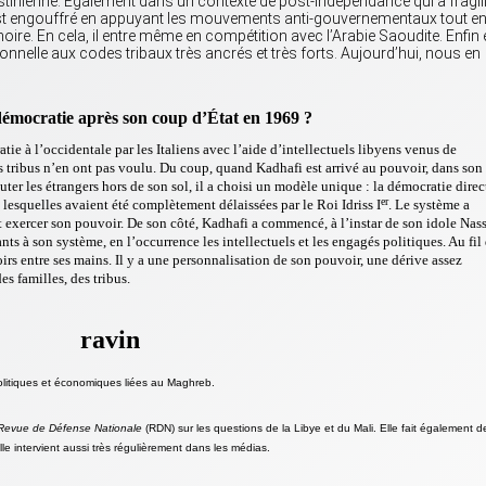
stinienne. Également dans un contexte de post-indépendance qui a fragil
’est engouffré en appuyant les mouvements anti-gouvernementaux tout e
oire. En cela, il entre même en compétition avec l’Arabie Saoudite. Enfin 
ionnelle aux codes tribaux très ancrés et très forts. Aujourd’hui, nous en
 démocratie après son coup d’État en 1969 ?
tie à l’occidentale par les Italiens avec l’aide d’intellectuels libyens venus de
les tribus n’en ont pas voulu. Du coup, quand Kadhafi est arrivé au pouvoir, dans son 
uter les étrangers hors de son sol, il a choisi un modèle unique : la démocratie direc
er
, lesquelles avaient été complètement délaissées par le Roi Idriss I
. Le système a
 exercer son pouvoir. De son côté, Kadhafi a commencé, à l’instar de son idole Nas
ants à son système, en l’occurrence les intellectuels et les engagés politiques. Au fil
oirs entre ses mains. Il y a une personnalisation de son pouvoir, une dérive assez
es familles, des tribus.
ravin
politiques et économiques liées au Maghreb.
Revue de Défense Nationale
(RDN) sur les questions de la Libye et du Mali. Elle fait également d
lle intervient aussi très régulièrement dans les médias.