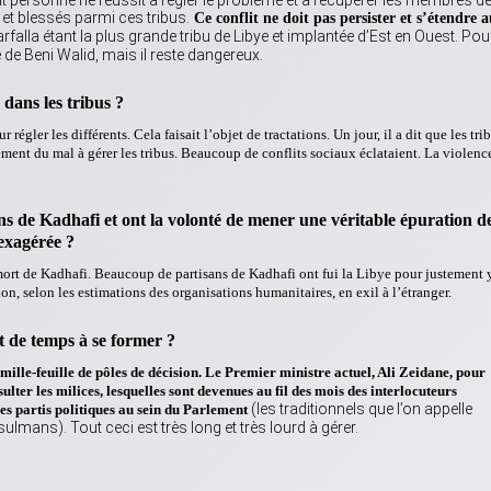
ant personne ne réussit à régler le problème et à récupérer les membres d
et blessés parmi ces tribus.
Ce conflit ne doit pas persister et s’étendre 
rfalla étant la plus grande tribu de Libye et implantée d’Est en Ouest. Pou
lle de Beni Walid, mais il reste dangereux.
dans les tribus ?
gler les différents. Cela faisait l’objet de tractations. Un jour, il a dit que les tri
ment du mal à gérer les tribus. Beaucoup de conflits sociaux éclataient. La violenc
ans de Kadhafi et ont la volonté de mener une véritable épuration d
 exagérée ?
ort de Kadhafi. Beaucoup de partisans de Kadhafi ont fui la Libye pour justement 
ion, selon les estimations des organisations humanitaires, en exil à l’étranger.
 de temps à se former ?
ille-feuille de pôles de décision. Le Premier ministre actuel, Ali Zeidane, pour
ter les milices, lesquelles sont devenues au fil des mois des interlocuteurs
(les traditionnels que l’on appelle
les partis politiques au sein du Parlement
ulmans). Tout ceci est très long et très lourd à gérer.